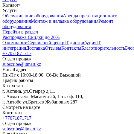
Каталог
/
Услуги
Oбслуживание оборудования
Аренда презентационного
оборудования
Монтаж и наладка оборудования
Ремонт
оборудования
Перейти в раздел
Распродажа
Скидки до 20%
О компании
Сервисный центр
IT дистрибуция
IT
интеграция
Доставка
Отзывы
Контакты
Благотворительность
Бло
+77071871717
Отдел продаж
subscribe@itmart.kz
E-mail адрес
Пн-Пт с 10:00-18:00, Сб-Вс Выходной
График работы
Казахстан
г. Астана, ул.Отырар д.11,
г. Алматы ул. Масанчи 26, 1 эт. оф. 110,
г. Актобе ул.Братьев Жубановых 287
Смотреть на карте
Контакты
+77071871717
Отдел продаж
subscribe@itmart.kz