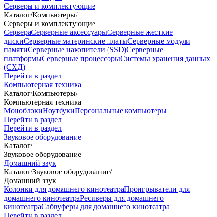
Серверы и комплектующие
Каталог
/
Компьютеры
/
Серверы и комплектующие
Сервера
Серверные аксессуары
Серверные жесткие
диски
Серверные материнские платы
Серверные модули
памяти
Серверные накопители (SSD)
Серверные
платформы
Серверные процессоры
Системы хранения данных
(СХД)
Перейти в раздел
Компьютерная техника
Каталог
/
Компьютеры
/
Компьютерная техника
Моноблоки
Ноутбуки
Персональные компьютеры
Перейти в раздел
Перейти в раздел
Звуковое оборудование
Каталог
/
Звуковое оборудование
Домашний звук
Каталог
/
Звуковое оборудование
/
Домашний звук
Колонки для домашнего кинотеатра
Проигрыватели для
домашнего кинотеатра
Ресиверы для домашнего
кинотеатра
Сабвуферы для домашнего кинотеатра
Перейти в раздел