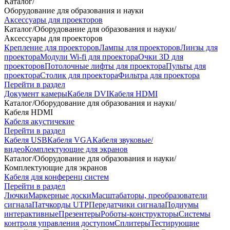
Каталог
/
Оборудование для образования и науки
Аксессуары для проекторов
Каталог
/
Оборудование для образования и науки
/
Аксессуары для проекторов
Крепление для проекторов
Лампы для проекторов
Линзы для
проектора
Модули Wi-fi для проектора
Очки 3D для
проекторов
Потолочные лифты для проектора
Пульты для
проектора
Столик для проектора
Фильтра для проектора
Перейти в раздел
Документ камеры
Кабеля DVI
Кабеля HDMI
Каталог
/
Оборудование для образования и науки
/
Кабеля HDMI
Кабеля акустичекие
Перейти в раздел
Кабеля USB
Кабеля VGA
Кабеля звуковые/
видео
Комплектующие для экранов
Каталог
/
Оборудование для образования и науки
/
Комплектующие для экранов
Кабеля для конференц систем
Перейти в раздел
Лючки
Маркерные доски
Масштабаторы, преобразователи
сигнала
Патчкорды UTP
Передатчики сигнала
Подиумы
интерактивные
Презентеры
Роботы-конструкторы
Системы
контроля управления доступом
Сплитеры
Тестирующие