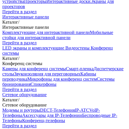
устройства
Проекторы
Интерактивные доски
Экраны для
проекторов
Перейти в раздел
Интерактивные панели
Каталог
/
Интерактивные панели
Комплектующие для интерактивной панели
Мобильные
стойки для интерактивной панели
Перейти в раздел
LED экраны и комплектующие
Видеостены
Конференц
системы
Каталог
/
Конференц системы
Камеры для конференц системы
Cмарт-пленка
Диспетчерские
столы
Звукоизоляция для переговорных
Кабины
переводчика
Микрофоны для конференц систем
Системы
бронирования
Спикерфоны
Перейти в раздел
Сетевое оборудование
Каталог
/
Сетевое оборудование
Модемы и роутеры
DECT-Телефония
IP-ATC
VoIP-
Телефоны
Аксессуары для IP-Телефонии
Беспроводные IP-
Телефоны
Конференц-телефоны
Перейти в раздел