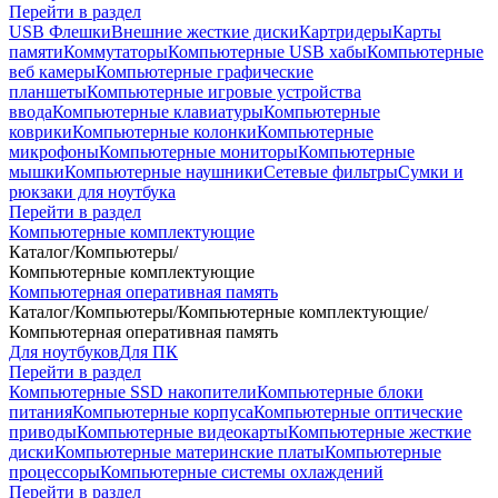
Перейти в раздел
USB Флешки
Внешние жесткие диски
Картридеры
Карты
памяти
Коммутаторы
Компьютерные USB хабы
Компьютерные
веб камеры
Компьютерные графические
планшеты
Компьютерные игровые устройства
ввода
Компьютерные клавиатуры
Компьютерные
коврики
Компьютерные колонки
Компьютерные
микрофоны
Компьютерные мониторы
Компьютерные
мышки
Компьютерные наушники
Сетевые фильтры
Сумки и
рюкзаки для ноутбука
Перейти в раздел
Компьютерные комплектующие
Каталог
/
Компьютеры
/
Компьютерные комплектующие
Компьютерная оперативная память
Каталог
/
Компьютеры
/
Компьютерные комплектующие
/
Компьютерная оперативная память
Для ноутбуков
Для ПК
Перейти в раздел
Компьютерные SSD накопители
Компьютерные блоки
питания
Компьютерные корпуса
Компьютерные оптические
приводы
Компьютерные видеокарты
Компьютерные жесткие
диски
Компьютерные материнские платы
Компьютерные
процессоры
Компьютерные системы охлаждений
Перейти в раздел