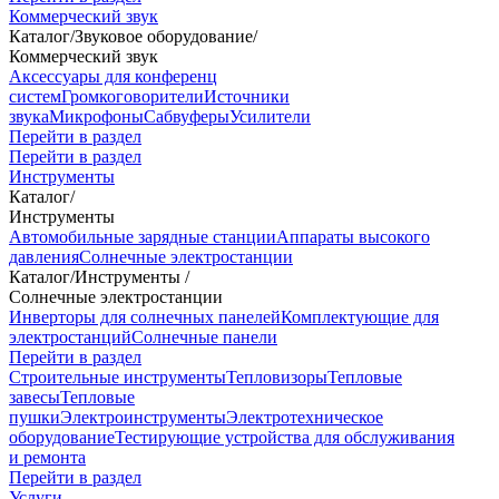
Коммерческий звук
Каталог
/
Звуковое оборудование
/
Коммерческий звук
Аксессуары для конференц
систем
Громкоговорители
Источники
звука
Микрофоны
Сабвуферы
Усилители
Перейти в раздел
Перейти в раздел
Инструменты
Каталог
/
Инструменты
Автомобильные зарядные станции
Аппараты высокого
давления
Солнечные электростанции
Каталог
/
Инструменты
/
Солнечные электростанции
Инверторы для солнечных панелей
Комплектующие для
электростанций
Солнечные панели
Перейти в раздел
Строительные инструменты
Тепловизоры
Тепловые
завесы
Тепловые
пушки
Электроинструменты
Электротехническое
оборудование
Тестирующие устройства для обслуживания
и ремонта
Перейти в раздел
Услуги