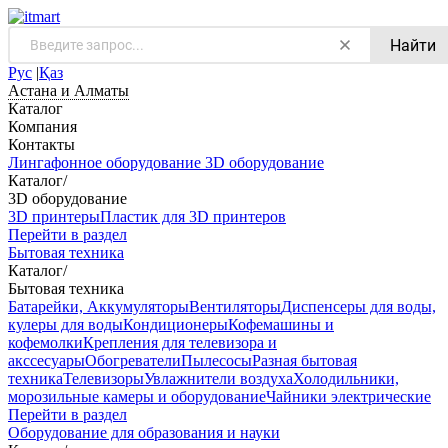
Найти
Рус
|
Қаз
Астана и Алматы
Каталог
Компания
Контакты
Лингафонное оборудование
3D оборудование
Каталог
/
3D оборудование
3D принтеры
Пластик для 3D принтеров
Перейти в раздел
Бытовая техника
Каталог
/
Бытовая техника
Батарейки, Аккумуляторы
Вентиляторы
Диспенсеры для воды,
кулеры для воды
Кондиционеры
Кофемашины и
кофемолки
Крепления для телевизора и
акссесуары
Обогреватели
Пылесосы
Разная бытовая
техника
Телевизоры
Увлажнители воздуха
Холодильники,
морозильные камеры и оборудование
Чайники электрические
Перейти в раздел
Оборудование для образования и науки