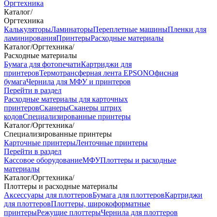
Оргтехника
Каталог
/
Оргтехника
Калькуляторы
Ламинаторы
Переплетные машины
Пленки для
ламинирования
Принтеры
Расходные материалы
Каталог
/
Оргтехника
/
Расходные материалы
Бумага для фотопечати
Картриджи для
принтеров
Термотрансферная лента EPSON
Офисная
бумага
Чернила для МФУ и принтеров
Перейти в раздел
Расходные материалы для карточных
принтеров
Сканеры
Сканеры штрих
кодов
Специализированные принтеры
Каталог
/
Оргтехника
/
Специализированные принтеры
Карточные принтеры
Ленточные принтеры
Перейти в раздел
Кассовое оборудование
МФУ
Плоттеры и расходные
материалы
Каталог
/
Оргтехника
/
Плоттеры и расходные материалы
Аксессуары для плоттеров
Бумага для плоттеров
Картриджи
для плоттеров
Плоттеры, широкоформатные
принтеры
Режущие плоттеры
Чернила для плоттеров