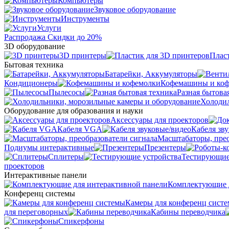
Компьютеры
Звуковое оборудование
Инструменты
Услуги
Распродажа
Скидки до 20%
3D оборудование
3D принтеры
Плас
Бытовая техника
Батарейки, Аккумуляторы
Кондиционеры
Кофемашины и ко
Пылесосы
Разная бытова
Холодил
Оборудование для образования и науки
Аксессуары для проекторов
Кабеля VGA
Кабеля зв
Масштабаторы, прео
Подиумы интерактивные
Презентеры
Сплитеры
Тестирующие
проекторов
Интерактивные панели
Комплектующие д
Конференц системы
Камеры для конференц сист
для переговорных
Кабины переводчика
Спикерфоны