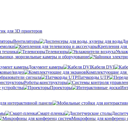
тик для 3D принтеров
Вентиляторы
Ди
фемолки
Крепления для 
я техника
Телевизоры
Увлаж
ьники, морозильные камеры и оборудование
Документ камеры
Кабеля DVI
уковые/видео
Комплектующие для 
бразователи сигнала
Патчкорды UTP
Роботы-конструкторы
 устройства
Проекторы
Инт
ля интерактивной панели
емы
Cмарт-пленка
Диспетч
Микрофоны для конференц 