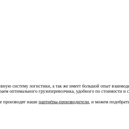
вную систему логистики, а так же имеет большой опыт взаимод
ираем оптимального грузоперевозчика, удобного по стоимости и 
ые производят наши
партнёры-производители
, и можем подобрат