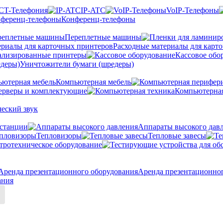
CT-Телефония
IP-ATC
VoIP-Телефоны
Конференц-телефоны
Переплетные машины
Расходные материалы для карт
ализированные принтеры
Кассовое обо
Уничтожители бумаги (шредеры)
Компьютерная мебель
ерверы и комплектующие
Компьютерная
еский звук
станции
Аппараты высокого дав
Тепловизоры
Тепловые завесы
тротехническое оборудование
Аренда презентационно
ания