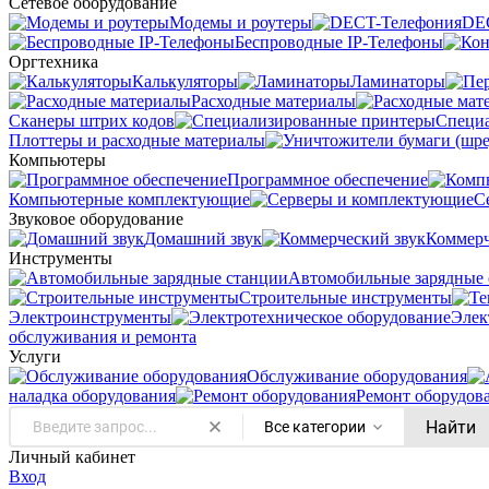
Сетевое оборудование
Модемы и роутеры
DE
Беспроводные IP-Телефоны
Оргтехника
Калькуляторы
Ламинаторы
Расходные материалы
Сканеры штрих кодов
Специ
Плоттеры и расходные материалы
Компьютеры
Программное обеспечение
Компьютерные комплектующие
С
Звуковое оборудование
Домашний звук
Коммерч
Инструменты
Автомобильные зарядные 
Строительные инструменты
Электроинструменты
Элек
обслуживания и ремонта
Услуги
Oбслуживание оборудования
наладка оборудования
Ремонт оборудов
Найти
Все категории
Личный кабинет
Вход