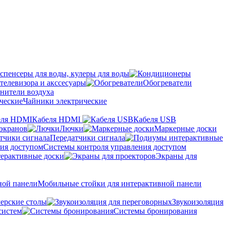
спенсеры для воды, кулеры для воды
телевизора и акссесуары
Обогреватели
нители воздуха
Чайники электрические
Кабеля HDMI
Кабеля USB
экранов
Лючки
Маркерные доски
Передатчики сигнала
Системы контроля управления доступом
ерактивные доски
Экраны для
Мобильные стойки для интерактивной панели
ерские столы
Звукоизоляция
систем
Системы бронирования