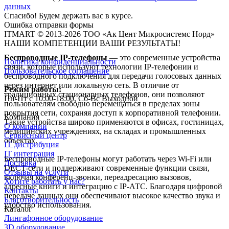
данных
Спасибо! Будем держать вас в курсе.
Ошибка отправки формы
ITMART © 2013-2026 ТОО «Ак Цент Микросистемс Норд»
НАШИ КОМПЕТЕНЦИИ ВАШИ РЕЗУЛЬТАТЫ!
Беспроводные IP-телефоны
— это современные устройства
Политика конфиденциальности
связи, которые используют технологии IP-телефонии и
Пользовательское соглашение
беспроводного подключения для передачи голосовых данных
через интернет или локальную сеть. В отличие от
Режим работы:
традиционных стационарных телефонов, они позволяют
Пн-Пт с 10:00-18:00, Сб-Вс Выходной
пользователям свободно перемещаться в пределах зоны
покрытия сети, сохраняя доступ к корпоративной телефонии.
Компания
Такие устройства широко применяются в офисах, гостиницах,
О компании
медицинских учреждениях, на складах и промышленных
Сервисный центр
объектах.
IT дистрибуция
IT интеграция
Беспроводные IP-телефоны могут работать через Wi-Fi или
Доставка
DECT-сети и поддерживают современные функции связи,
Отзывы на услуги
включая конференц-звонки, переадресацию вызовов,
Хотите работать у нас?
адресные книги и интеграцию с IP-АТС. Благодаря цифровой
Контакты
передаче данных они обеспечивают высокое качество звука и
Благотворительность
удобство использования.
Каталог
Лингафонное оборудование
3D оборудование