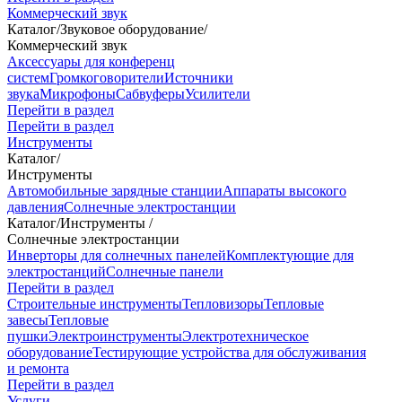
Коммерческий звук
Каталог
/
Звуковое оборудование
/
Коммерческий звук
Аксессуары для конференц
систем
Громкоговорители
Источники
звука
Микрофоны
Сабвуферы
Усилители
Перейти в раздел
Перейти в раздел
Инструменты
Каталог
/
Инструменты
Автомобильные зарядные станции
Аппараты высокого
давления
Солнечные электростанции
Каталог
/
Инструменты
/
Солнечные электростанции
Инверторы для солнечных панелей
Комплектующие для
электростанций
Солнечные панели
Перейти в раздел
Строительные инструменты
Тепловизоры
Тепловые
завесы
Тепловые
пушки
Электроинструменты
Электротехническое
оборудование
Тестирующие устройства для обслуживания
и ремонта
Перейти в раздел
Услуги