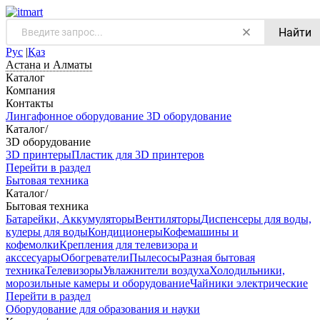
Найти
Рус
|
Қаз
Астана и Алматы
Каталог
Компания
Контакты
Лингафонное оборудование
3D оборудование
Каталог
/
3D оборудование
3D принтеры
Пластик для 3D принтеров
Перейти в раздел
Бытовая техника
Каталог
/
Бытовая техника
Батарейки, Аккумуляторы
Вентиляторы
Диспенсеры для воды,
кулеры для воды
Кондиционеры
Кофемашины и
кофемолки
Крепления для телевизора и
акссесуары
Обогреватели
Пылесосы
Разная бытовая
техника
Телевизоры
Увлажнители воздуха
Холодильники,
морозильные камеры и оборудование
Чайники электрические
Перейти в раздел
Оборудование для образования и науки