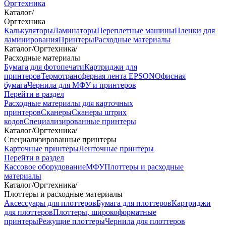
Оргтехника
Каталог
/
Оргтехника
Калькуляторы
Ламинаторы
Переплетные машины
Пленки для
ламинирования
Принтеры
Расходные материалы
Каталог
/
Оргтехника
/
Расходные материалы
Бумага для фотопечати
Картриджи для
принтеров
Термотрансферная лента EPSON
Офисная
бумага
Чернила для МФУ и принтеров
Перейти в раздел
Расходные материалы для карточных
принтеров
Сканеры
Сканеры штрих
кодов
Специализированные принтеры
Каталог
/
Оргтехника
/
Специализированные принтеры
Карточные принтеры
Ленточные принтеры
Перейти в раздел
Кассовое оборудование
МФУ
Плоттеры и расходные
материалы
Каталог
/
Оргтехника
/
Плоттеры и расходные материалы
Аксессуары для плоттеров
Бумага для плоттеров
Картриджи
для плоттеров
Плоттеры, широкоформатные
принтеры
Режущие плоттеры
Чернила для плоттеров