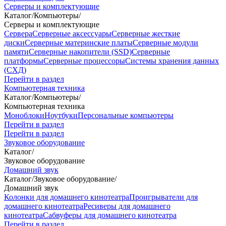
Серверы и комплектующие
Каталог
/
Компьютеры
/
Серверы и комплектующие
Сервера
Серверные аксессуары
Серверные жесткие
диски
Серверные материнские платы
Серверные модули
памяти
Серверные накопители (SSD)
Серверные
платформы
Серверные процессоры
Системы хранения данных
(СХД)
Перейти в раздел
Компьютерная техника
Каталог
/
Компьютеры
/
Компьютерная техника
Моноблоки
Ноутбуки
Персональные компьютеры
Перейти в раздел
Перейти в раздел
Звуковое оборудование
Каталог
/
Звуковое оборудование
Домашний звук
Каталог
/
Звуковое оборудование
/
Домашний звук
Колонки для домашнего кинотеатра
Проигрыватели для
домашнего кинотеатра
Ресиверы для домашнего
кинотеатра
Сабвуферы для домашнего кинотеатра
Перейти в раздел