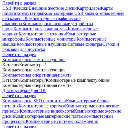
Перейти в раздел
USB Флешки
Внешние жесткие диски
Картридеры
Карты
памяти
Коммутаторы
Компьютерные USB хабы
Компьютерные
веб камеры
Компьютерные графические
планшеты
Компьютерные игровые устройства
ввода
Компьютерные клавиатуры
Компьютерные
коврики
Компьютерные колонки
Компьютерные
микрофоны
Компьютерные мониторы
Компьютерные
мышки
Компьютерные наушники
Сетевые фильтры
Сумки и
рюкзаки для ноутбука
Перейти в раздел
Компьютерные комплектующие
Каталог
/
Компьютеры
/
Компьютерные комплектующие
Компьютерная оперативная память
Каталог
/
Компьютеры
/
Компьютерные комплектующие
/
Компьютерная оперативная память
Для ноутбуков
Для ПК
Перейти в раздел
Компьютерные SSD накопители
Компьютерные блоки
питания
Компьютерные корпуса
Компьютерные оптические
приводы
Компьютерные видеокарты
Компьютерные жесткие
диски
Компьютерные материнские платы
Компьютерные
процессоры
Компьютерные системы охлаждений
Перейти в раздел