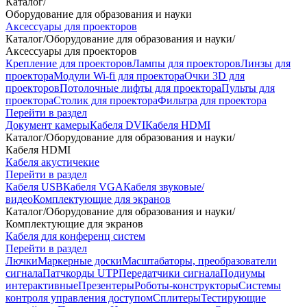
Каталог
/
Оборудование для образования и науки
Аксессуары для проекторов
Каталог
/
Оборудование для образования и науки
/
Аксессуары для проекторов
Крепление для проекторов
Лампы для проекторов
Линзы для
проектора
Модули Wi-fi для проектора
Очки 3D для
проекторов
Потолочные лифты для проектора
Пульты для
проектора
Столик для проектора
Фильтра для проектора
Перейти в раздел
Документ камеры
Кабеля DVI
Кабеля HDMI
Каталог
/
Оборудование для образования и науки
/
Кабеля HDMI
Кабеля акустичекие
Перейти в раздел
Кабеля USB
Кабеля VGA
Кабеля звуковые/
видео
Комплектующие для экранов
Каталог
/
Оборудование для образования и науки
/
Комплектующие для экранов
Кабеля для конференц систем
Перейти в раздел
Лючки
Маркерные доски
Масштабаторы, преобразователи
сигнала
Патчкорды UTP
Передатчики сигнала
Подиумы
интерактивные
Презентеры
Роботы-конструкторы
Системы
контроля управления доступом
Сплитеры
Тестирующие