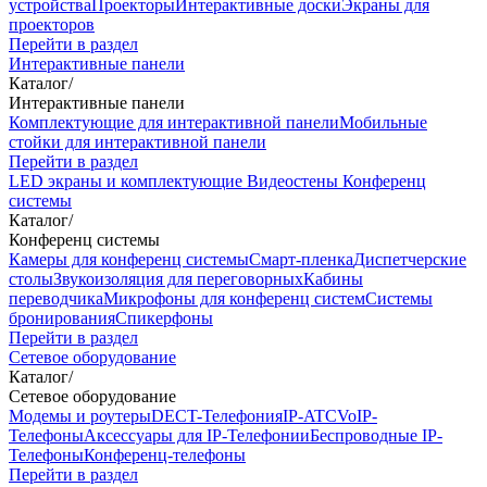
устройства
Проекторы
Интерактивные доски
Экраны для
проекторов
Перейти в раздел
Интерактивные панели
Каталог
/
Интерактивные панели
Комплектующие для интерактивной панели
Мобильные
стойки для интерактивной панели
Перейти в раздел
LED экраны и комплектующие
Видеостены
Конференц
системы
Каталог
/
Конференц системы
Камеры для конференц системы
Cмарт-пленка
Диспетчерские
столы
Звукоизоляция для переговорных
Кабины
переводчика
Микрофоны для конференц систем
Системы
бронирования
Спикерфоны
Перейти в раздел
Сетевое оборудование
Каталог
/
Сетевое оборудование
Модемы и роутеры
DECT-Телефония
IP-ATC
VoIP-
Телефоны
Аксессуары для IP-Телефонии
Беспроводные IP-
Телефоны
Конференц-телефоны
Перейти в раздел