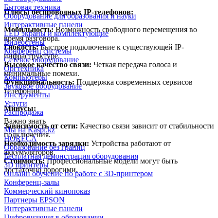
Бытовая техника
Плюсы беспроводных IP-телефонов:
Оборудование для образования и науки
Интерактивные панели
Мобильность:
Возможность свободного перемещения во
LED экраны и комплектующие
время разговора.
Видеостены
Гибкость:
Быстрое подключение к существующей IP-
Конференц системы
инфраструктуре.
Сетевое оборудование
Высокое качество связи:
Четкая передача голоса и
Оргтехника
минимальные помехи.
Компьютеры
Функциональность:
Поддержка современных сервисов
Звуковое оборудование
телефонии.
Инструменты
Услуги
Минусы:
Распродажа
Важно знать
Зависимость от сети:
Качество связи зависит от стабильности
Мы на Kaspi.kz
подключения.
HORECA
Необходимость зарядки:
Устройства работают от
Образование без границ
аккумуляторов.
Бесплатная демонстрация оборудования
Стоимость:
Профессиональные модели могут быть
3D принтеры
достаточно дорогими.
Онлайн обучение по работе с 3D-принтером
Конференц-залы
Коммерческий кинопоказ
Партнеры EPSON
Интерактивные панели
Цифровизация в образовании