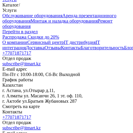
Каталог
/
Услуги
Oбслуживание оборудования
Аренда презентационного
оборудования
Монтаж и наладка оборудования
Ремонт
оборудования
Перейти в раздел
Распродажа
Скидки до 20%
О компании
Сервисный центр
IT дистрибуция
IT
интеграция
Доставка
Отзывы
Контакты
Благотворительность
Бло
+77071871717
Отдел продаж
subscribe@itmart.kz
E-mail адрес
Пн-Пт с 10:00-18:00, Сб-Вс Выходной
График работы
Казахстан
г. Астана, ул.Отырар д.11,
г. Алматы ул. Масанчи 26, 1 эт. оф. 110,
г. Актобе ул.Братьев Жубановых 287
Смотреть на карте
Контакты
+77071871717
Отдел продаж
subscribe@itmart.kz