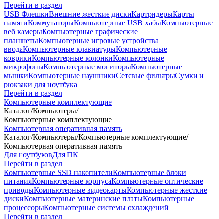
Перейти в раздел
USB Флешки
Внешние жесткие диски
Картридеры
Карты
памяти
Коммутаторы
Компьютерные USB хабы
Компьютерные
веб камеры
Компьютерные графические
планшеты
Компьютерные игровые устройства
ввода
Компьютерные клавиатуры
Компьютерные
коврики
Компьютерные колонки
Компьютерные
микрофоны
Компьютерные мониторы
Компьютерные
мышки
Компьютерные наушники
Сетевые фильтры
Сумки и
рюкзаки для ноутбука
Перейти в раздел
Компьютерные комплектующие
Каталог
/
Компьютеры
/
Компьютерные комплектующие
Компьютерная оперативная память
Каталог
/
Компьютеры
/
Компьютерные комплектующие
/
Компьютерная оперативная память
Для ноутбуков
Для ПК
Перейти в раздел
Компьютерные SSD накопители
Компьютерные блоки
питания
Компьютерные корпуса
Компьютерные оптические
приводы
Компьютерные видеокарты
Компьютерные жесткие
диски
Компьютерные материнские платы
Компьютерные
процессоры
Компьютерные системы охлаждений
Перейти в раздел