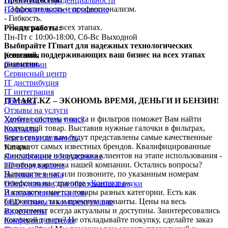
Политика конфиденциальности
- Эффективность и профессионализм.
Пользовательское соглашение
- Гибкость.
- Поддержка на всех этапах.
Режим работы:
Пн-Пт с 10:00-18:00, Сб-Вс Выходной
Выбирайте ITmart для надежных технологических
решений, поддерживающих ваш бизнес на всех этапах
Компания
развития.
О компании
Сервисный центр
IT дистрибуция
IT интеграция
ITMART.KZ – ЭКОНОМЬ ВРЕМЯ, ДЕНЬГИ И БЕНЗИН!
Доставка
Отзывы на услуги
Удобная система поиска и фильтров поможет Вам найти
Хотите работать у нас?
подходящй товар. Выставив нужные галочки в фильтрах,
Контакты
через секунду вам будут представлены самые качественные
Благотворительность
товары от самых известных брендов. Квалифицированные
Каталог
консультации и поддержка клиентов на этапе использования -
Лингафонное оборудование
визитная карточка нашей компании. Остались вопросы?
3D оборудование
Напишите в чат или позвоните, по указанным номерам
Бытовая техника
телефонов на странице «
Контакты
».
Оборудование для образования и науки
В каталоге имеется товары разных категории. Есть как
Интерактивные панели
бюджетные, так и премиум варианты. Цены на весь
LED экраны и комплектующие
ассортимент всегда актуальны и доступны. Заинтересовались
Видеостены
покупкой товара? Не откладывайте покупку, сделайте заказ
Конференц системы