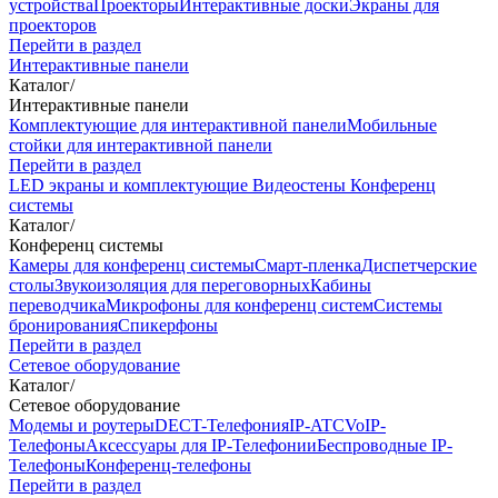
устройства
Проекторы
Интерактивные доски
Экраны для
проекторов
Перейти в раздел
Интерактивные панели
Каталог
/
Интерактивные панели
Комплектующие для интерактивной панели
Мобильные
стойки для интерактивной панели
Перейти в раздел
LED экраны и комплектующие
Видеостены
Конференц
системы
Каталог
/
Конференц системы
Камеры для конференц системы
Cмарт-пленка
Диспетчерские
столы
Звукоизоляция для переговорных
Кабины
переводчика
Микрофоны для конференц систем
Системы
бронирования
Спикерфоны
Перейти в раздел
Сетевое оборудование
Каталог
/
Сетевое оборудование
Модемы и роутеры
DECT-Телефония
IP-ATC
VoIP-
Телефоны
Аксессуары для IP-Телефонии
Беспроводные IP-
Телефоны
Конференц-телефоны
Перейти в раздел