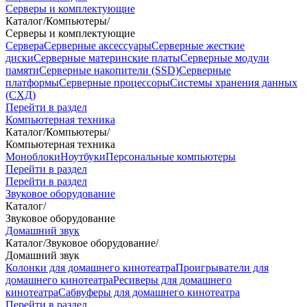
Серверы и комплектующие
Каталог
/
Компьютеры
/
Серверы и комплектующие
Сервера
Серверные аксессуары
Серверные жесткие
диски
Серверные материнские платы
Серверные модули
памяти
Серверные накопители (SSD)
Серверные
платформы
Серверные процессоры
Системы хранения данных
(СХД)
Перейти в раздел
Компьютерная техника
Каталог
/
Компьютеры
/
Компьютерная техника
Моноблоки
Ноутбуки
Персональные компьютеры
Перейти в раздел
Перейти в раздел
Звуковое оборудование
Каталог
/
Звуковое оборудование
Домашний звук
Каталог
/
Звуковое оборудование
/
Домашний звук
Колонки для домашнего кинотеатра
Проигрыватели для
домашнего кинотеатра
Ресиверы для домашнего
кинотеатра
Сабвуферы для домашнего кинотеатра
Перейти в раздел