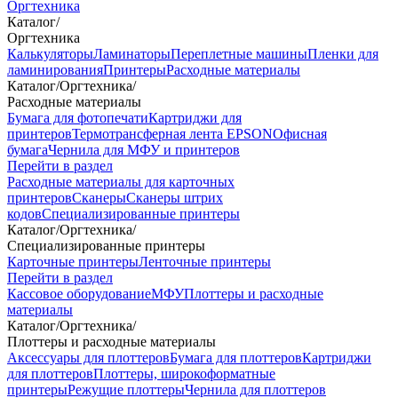
Оргтехника
Каталог
/
Оргтехника
Калькуляторы
Ламинаторы
Переплетные машины
Пленки для
ламинирования
Принтеры
Расходные материалы
Каталог
/
Оргтехника
/
Расходные материалы
Бумага для фотопечати
Картриджи для
принтеров
Термотрансферная лента EPSON
Офисная
бумага
Чернила для МФУ и принтеров
Перейти в раздел
Расходные материалы для карточных
принтеров
Сканеры
Сканеры штрих
кодов
Специализированные принтеры
Каталог
/
Оргтехника
/
Специализированные принтеры
Карточные принтеры
Ленточные принтеры
Перейти в раздел
Кассовое оборудование
МФУ
Плоттеры и расходные
материалы
Каталог
/
Оргтехника
/
Плоттеры и расходные материалы
Аксессуары для плоттеров
Бумага для плоттеров
Картриджи
для плоттеров
Плоттеры, широкоформатные
принтеры
Режущие плоттеры
Чернила для плоттеров