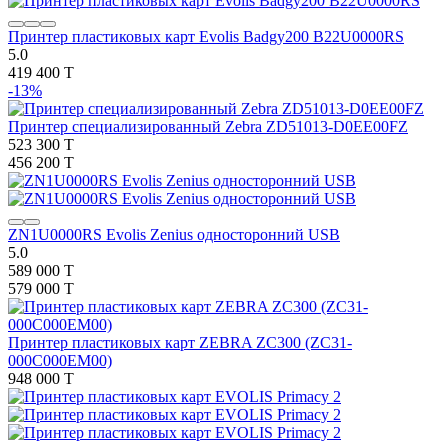
Принтер пластиковых карт Evolis Badgy200 B22U0000RS
5.0
419 400 T
-13%
Принтер специализированный Zebra ZD51013-D0EE00FZ
523 300 T
456 200 T
ZN1U0000RS Evolis Zenius односторонний USB
5.0
589 000 T
579 000 T
Принтер пластиковых карт ZEBRA ZC300 (ZC31-
000C000EM00)
948 000 T