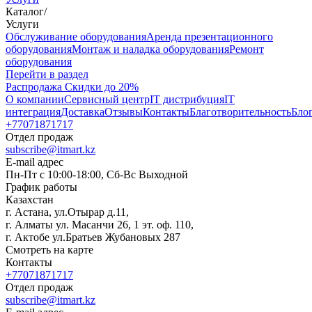
Каталог
/
Услуги
Oбслуживание оборудования
Аренда презентационного
оборудования
Монтаж и наладка оборудования
Ремонт
оборудования
Перейти в раздел
Распродажа
Скидки до 20%
О компании
Сервисный центр
IT дистрибуция
IT
интеграция
Доставка
Отзывы
Контакты
Благотворительность
Бло
+77071871717
Отдел продаж
subscribe@itmart.kz
E-mail адрес
Пн-Пт с 10:00-18:00, Сб-Вс Выходной
График работы
Казахстан
г. Астана, ул.Отырар д.11,
г. Алматы ул. Масанчи 26, 1 эт. оф. 110,
г. Актобе ул.Братьев Жубановых 287
Смотреть на карте
Контакты
+77071871717
Отдел продаж
subscribe@itmart.kz