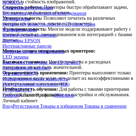
четкость и стойкость изображений.
HORECA
Скорость работы:
Принтеры быстро обрабатывают задачи,
Образование без границ
что важно для больших объемов.
Бесплатная демонстрация оборудования
Универсальность:
Позволяют печатать на различных
3D принтеры
материалах (пластик, текстиль, полиэстер).
Онлайн обучение по работе с 3D-принтером
Функциональность:
Многие модели поддерживают работу с
Конференц-залы
цветной печатью, ламинированием или интеграцией с базами
Коммерческий кинопоказ
данных.
Партнеры EPSON
Интерактивные панели
Минусы специализированных принтеров:
Цифровизация в образовании
LED экраны
Высокая стоимость:
Цена устройства и расходных
Какой пластик нужен для 3D печати?
материалов может быть значительной.
Лингафонный кабинет
Ограниченность применения:
Принтеры выполняют только
Что такое СКУД?
определенные виды задач, что делает их малоэффективными в
Информационная безопасность
универсальном использовании.
Искусственный интеллект (ИИ)
Необходимость обучения:
Для работы с такими принтерами
+77071871717
требуется базовое понимание их настройки и обслуживания.
Главная
Каталог
Профиль
0
Корзина
Личный кабинет
Вход
Регистрация
Товары в избранном
Товары в сравнении