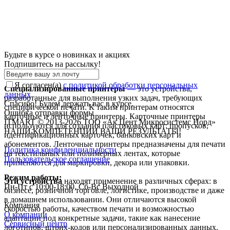
Будьте в курсе о новинках и акциях
Подпишитесь на рассылкy!
Я согласен(a)
с политикой обработки персональных
Специализированные принтеры
— это устройства,
данных
разработанные для выполнения узких задач, требующих
Спасибо! Будем держать вас в курсе.
специфической печати. К таким принтерам относятся
Ошибка отправки формы
карточные и ленточные принтеры. Карточные принтеры
ITMART © 2013-2026 ТОО «Ак Цент Микросистемс Норд»
используются для создания пластиковых карт: пропусков,
НАШИ КОМПЕТЕНЦИИ ВАШИ РЕЗУЛЬТАТЫ!
идентификационных карточек, банковских карт и
абонементов. Ленточные принтеры предназначены для печати
Политика конфиденциальности
на текстильных или полимерных лентах, которые
Пользовательское соглашение
применяются для маркировки, декора или упаковки.
Режим работы:
Эти устройства
находят применение в различных сферах: в
Пн-Пт с 10:00-18:00, Сб-Вс Выходной
бизнесе, розничной торговле, логистике, производстве и даже
в домашнем использовании. Они отличаются высокой
Компания
скоростью работы, качеством печати и возможностью
О компании
адаптации под конкретные задачи, такие как нанесение
Сервисный центр
логотипов, штрих-кодов или персонализированных данных.