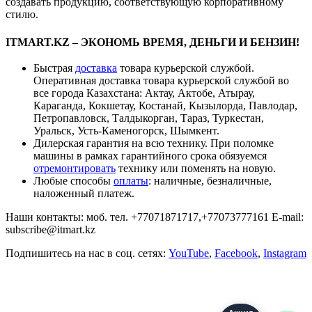
создавать продукцию, соответствующую корпоративному
стилю.
ITMART.KZ – ЭКОНОМЬ ВРЕМЯ, ДЕНЬГИ И БЕНЗИН!
Быстрая
доставка
товара курьерской службой.
Оперативная доставка товара курьерской службой во
все города Казахстана: Актау, Актобе, Атырау,
Караганда, Кокшетау, Костанай, Кызылорда, Павлодар,
Петропавловск, Талдыкорган, Тараз, Туркестан,
Уральск, Усть-Каменогорск, Шымкент.
Дилерская гарантия на всю технику. При поломке
машины в рамках гарантийного срока обязуемся
отремонтировать
технику или поменять на новую.
Любые способы
оплаты
: наличные, безналичные,
наложенный платеж.
Наши контакты: моб. тел. +77071871717,+77073777161 E-mail:
subscribe@itmart.kz
Подпишитесь на нас в соц. сетях:
YouTube
,
F
acebook
,
Instagram
Акция