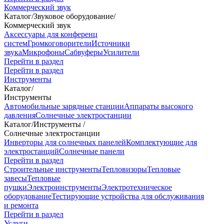
Коммерческий звук
Каталог
/
Звуковое оборудование
/
Коммерческий звук
Аксессуары для конференц
систем
Громкоговорители
Источники
звука
Микрофоны
Сабвуферы
Усилители
Перейти в раздел
Перейти в раздел
Инструменты
Каталог
/
Инструменты
Автомобильные зарядные станции
Аппараты высокого
давления
Солнечные электростанции
Каталог
/
Инструменты
/
Солнечные электростанции
Инверторы для солнечных панелей
Комплектующие для
электростанций
Солнечные панели
Перейти в раздел
Строительные инструменты
Тепловизоры
Тепловые
завесы
Тепловые
пушки
Электроинструменты
Электротехническое
оборудование
Тестирующие устройства для обслуживания
и ремонта
Перейти в раздел
Услуги