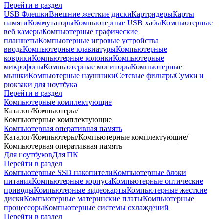
Перейти в раздел
USB Флешки
Внешние жесткие диски
Картридеры
Карты
памяти
Коммутаторы
Компьютерные USB хабы
Компьютерные
веб камеры
Компьютерные графические
планшеты
Компьютерные игровые устройства
ввода
Компьютерные клавиатуры
Компьютерные
коврики
Компьютерные колонки
Компьютерные
микрофоны
Компьютерные мониторы
Компьютерные
мышки
Компьютерные наушники
Сетевые фильтры
Сумки и
рюкзаки для ноутбука
Перейти в раздел
Компьютерные комплектующие
Каталог
/
Компьютеры
/
Компьютерные комплектующие
Компьютерная оперативная память
Каталог
/
Компьютеры
/
Компьютерные комплектующие
/
Компьютерная оперативная память
Для ноутбуков
Для ПК
Перейти в раздел
Компьютерные SSD накопители
Компьютерные блоки
питания
Компьютерные корпуса
Компьютерные оптические
приводы
Компьютерные видеокарты
Компьютерные жесткие
диски
Компьютерные материнские платы
Компьютерные
процессоры
Компьютерные системы охлаждений
Перейти в раздел