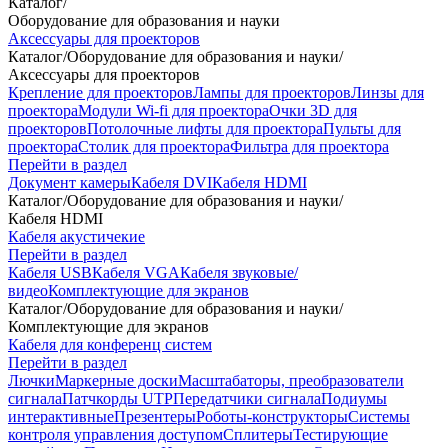
Каталог
/
Оборудование для образования и науки
Аксессуары для проекторов
Каталог
/
Оборудование для образования и науки
/
Аксессуары для проекторов
Крепление для проекторов
Лампы для проекторов
Линзы для
проектора
Модули Wi-fi для проектора
Очки 3D для
проекторов
Потолочные лифты для проектора
Пульты для
проектора
Столик для проектора
Фильтра для проектора
Перейти в раздел
Документ камеры
Кабеля DVI
Кабеля HDMI
Каталог
/
Оборудование для образования и науки
/
Кабеля HDMI
Кабеля акустичекие
Перейти в раздел
Кабеля USB
Кабеля VGA
Кабеля звуковые/
видео
Комплектующие для экранов
Каталог
/
Оборудование для образования и науки
/
Комплектующие для экранов
Кабеля для конференц систем
Перейти в раздел
Лючки
Маркерные доски
Масштабаторы, преобразователи
сигнала
Патчкорды UTP
Передатчики сигнала
Подиумы
интерактивные
Презентеры
Роботы-конструкторы
Системы
контроля управления доступом
Сплитеры
Тестирующие