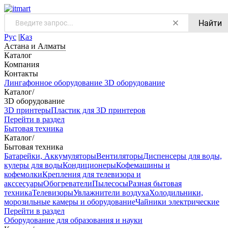
Найти
Рус
|
Қаз
Астана и Алматы
Каталог
Компания
Контакты
Лингафонное оборудование
3D оборудование
Каталог
/
3D оборудование
3D принтеры
Пластик для 3D принтеров
Перейти в раздел
Бытовая техника
Каталог
/
Бытовая техника
Батарейки, Аккумуляторы
Вентиляторы
Диспенсеры для воды,
кулеры для воды
Кондиционеры
Кофемашины и
кофемолки
Крепления для телевизора и
акссесуары
Обогреватели
Пылесосы
Разная бытовая
техника
Телевизоры
Увлажнители воздуха
Холодильники,
морозильные камеры и оборудование
Чайники электрические
Перейти в раздел
Оборудование для образования и науки