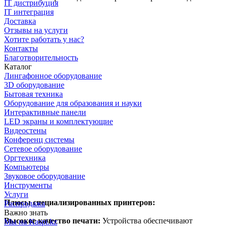
IT дистрибуция
IT интеграция
Доставка
Отзывы на услуги
Хотите работать у нас?
Контакты
Благотворительность
Каталог
Лингафонное оборудование
3D оборудование
Бытовая техника
Оборудование для образования и науки
Интерактивные панели
LED экраны и комплектующие
Видеостены
Конференц системы
Сетевое оборудование
Оргтехника
Компьютеры
Звуковое оборудование
Инструменты
Услуги
Плюсы специализированных принтеров:
Распродажа
Важно знать
Высокое качество печати:
Устройства обеспечивают
Мы на Kaspi.kz