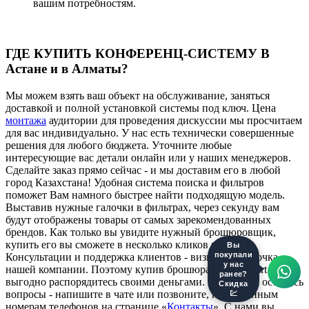
вашим потребностям.
ГДЕ КУПИТЬ КОНФЕРЕНЦ-СИСТЕМУ В
Астане и в Алматы?
Мы можем взять ваш объект на обслуживание, заняться
доставкой и полной установкой системы под ключ. Цена
монтажа
аудитории для проведения дискуссии мы просчитаем
для вас индивидуально. У нас есть технически совершенные
решения для любого бюджета. Уточните любые
интересующие вас детали онлайн или у наших менеджеров.
Сделайте заказ прямо сейчас - и мы доставим его в любой
город Казахстана! Удобная система поиска и фильтров
поможет Вам намного быстрее найти подходящую модель.
Выставив нужные галочки в фильтрах, через секунду вам
будут отображены товары от самых зарекомендованных
брендов. Как только вы увидите нужный брошюровщик,
купить его вы сможете в несколько кликов мыши.
Вы
Консультации и поддержка клиентов - визитная карточка
покупали
у нас
нашей компании. Поэтому купив брошюратор в ITmart – вы
ранее?
выгодно распорядитесь своими деньгами. Если у Вас остались
Скидка
вопросы - напишите в чате или позвоните, по указанным
💹
номерам телефонов на странице «
Контакты
». С нами вы