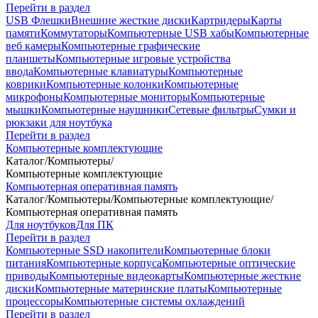
Перейти в раздел
USB Флешки
Внешние жесткие диски
Картридеры
Карты
памяти
Коммутаторы
Компьютерные USB хабы
Компьютерные
веб камеры
Компьютерные графические
планшеты
Компьютерные игровые устройства
ввода
Компьютерные клавиатуры
Компьютерные
коврики
Компьютерные колонки
Компьютерные
микрофоны
Компьютерные мониторы
Компьютерные
мышки
Компьютерные наушники
Сетевые фильтры
Сумки и
рюкзаки для ноутбука
Перейти в раздел
Компьютерные комплектующие
Каталог
/
Компьютеры
/
Компьютерные комплектующие
Компьютерная оперативная память
Каталог
/
Компьютеры
/
Компьютерные комплектующие
/
Компьютерная оперативная память
Для ноутбуков
Для ПК
Перейти в раздел
Компьютерные SSD накопители
Компьютерные блоки
питания
Компьютерные корпуса
Компьютерные оптические
приводы
Компьютерные видеокарты
Компьютерные жесткие
диски
Компьютерные материнские платы
Компьютерные
процессоры
Компьютерные системы охлаждений
Перейти в раздел