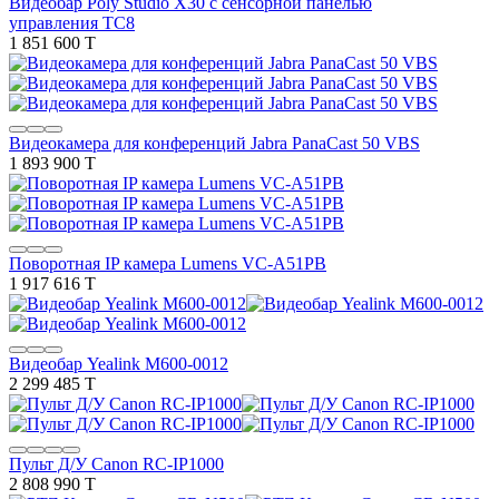
Видеобар Poly Studio X30 с сенсорной панелью
управления TC8
1 851 600 T
Видеокамера для конференций Jabra PanaCast 50 VBS
1 893 900 T
Поворотная IP камера Lumens VC-A51PB
1 917 616 T
Видеобар Yealink M600-0012
2 299 485 T
Пульт Д/У Canon RC-IP1000
2 808 990 T