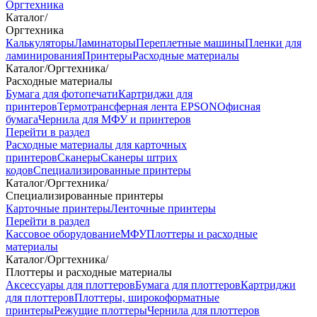
Оргтехника
Каталог
/
Оргтехника
Калькуляторы
Ламинаторы
Переплетные машины
Пленки для
ламинирования
Принтеры
Расходные материалы
Каталог
/
Оргтехника
/
Расходные материалы
Бумага для фотопечати
Картриджи для
принтеров
Термотрансферная лента EPSON
Офисная
бумага
Чернила для МФУ и принтеров
Перейти в раздел
Расходные материалы для карточных
принтеров
Сканеры
Сканеры штрих
кодов
Специализированные принтеры
Каталог
/
Оргтехника
/
Специализированные принтеры
Карточные принтеры
Ленточные принтеры
Перейти в раздел
Кассовое оборудование
МФУ
Плоттеры и расходные
материалы
Каталог
/
Оргтехника
/
Плоттеры и расходные материалы
Аксессуары для плоттеров
Бумага для плоттеров
Картриджи
для плоттеров
Плоттеры, широкоформатные
принтеры
Режущие плоттеры
Чернила для плоттеров