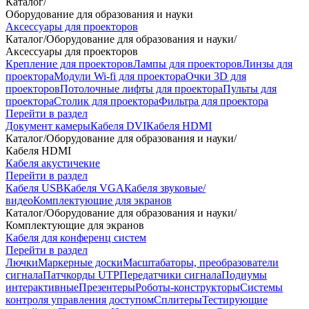
Каталог
/
Оборудование для образования и науки
Аксессуары для проекторов
Каталог
/
Оборудование для образования и науки
/
Аксессуары для проекторов
Крепление для проекторов
Лампы для проекторов
Линзы для
проектора
Модули Wi-fi для проектора
Очки 3D для
проекторов
Потолочные лифты для проектора
Пульты для
проектора
Столик для проектора
Фильтра для проектора
Перейти в раздел
Документ камеры
Кабеля DVI
Кабеля HDMI
Каталог
/
Оборудование для образования и науки
/
Кабеля HDMI
Кабеля акустичекие
Перейти в раздел
Кабеля USB
Кабеля VGA
Кабеля звуковые/
видео
Комплектующие для экранов
Каталог
/
Оборудование для образования и науки
/
Комплектующие для экранов
Кабеля для конференц систем
Перейти в раздел
Лючки
Маркерные доски
Масштабаторы, преобразователи
сигнала
Патчкорды UTP
Передатчики сигнала
Подиумы
интерактивные
Презентеры
Роботы-конструкторы
Системы
контроля управления доступом
Сплитеры
Тестирующие