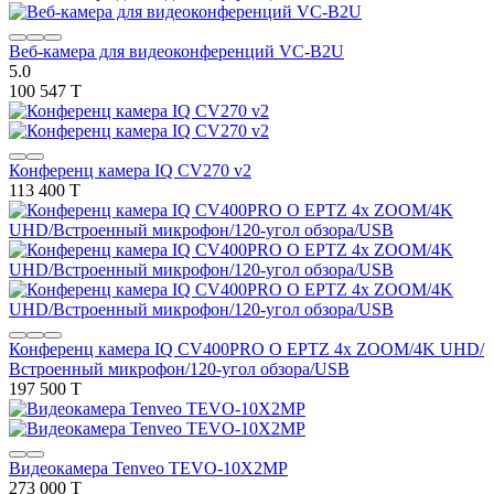
Веб-камера для видеоконференций VC-B2U
5.0
100 547 T
Конференц камера IQ CV270 v2
113 400 T
Конференц камера IQ CV400PRO O EPTZ 4x ZOOM/4K UHD/
Встроенный микрофон/120-угол обзора/USB
197 500 T
Видеокамера Tenveo TEVO-10X2MP
273 000 T