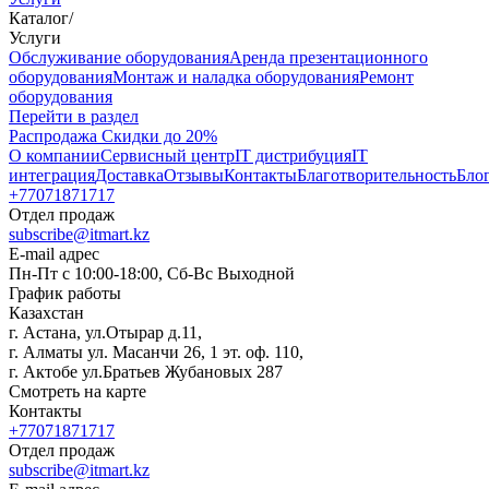
Каталог
/
Услуги
Oбслуживание оборудования
Аренда презентационного
оборудования
Монтаж и наладка оборудования
Ремонт
оборудования
Перейти в раздел
Распродажа
Скидки до 20%
О компании
Сервисный центр
IT дистрибуция
IT
интеграция
Доставка
Отзывы
Контакты
Благотворительность
Бло
+77071871717
Отдел продаж
subscribe@itmart.kz
E-mail адрес
Пн-Пт с 10:00-18:00, Сб-Вс Выходной
График работы
Казахстан
г. Астана, ул.Отырар д.11,
г. Алматы ул. Масанчи 26, 1 эт. оф. 110,
г. Актобе ул.Братьев Жубановых 287
Смотреть на карте
Контакты
+77071871717
Отдел продаж
subscribe@itmart.kz