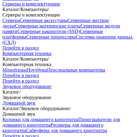
Серверы и комплектующие
Каталог
/
Компьютеры
/
Серверы и комплектующие
Сервера
Серверные аксессуары
Серверные жесткие
диски
Серверные материнские платы
Серверные модули
памяти
Серверные накопители (SSD)
Серверные
платформы
Серверные процессоры
Системы хранения данных
(СХД)
Перейти в раздел
Компьютерная техника
Каталог
/
Компьютеры
/
Компьютерная техника
Моноблоки
Ноутбуки
Персональные компьютеры
Перейти в раздел
Перейти в раздел
Звуковое оборудование
Каталог
/
Звуковое оборудование
Домашний звук
Каталог
/
Звуковое оборудование
/
Домашний звук
Колонки для домашнего кинотеатра
Проигрыватели для
домашнего кинотеатра
Ресиверы для домашнего
кинотеатра
Сабвуферы для домашнего кинотеатра
Перейти в раздел