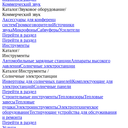
Коммерческий звук
Каталог
/
Звуковое оборудование
/
Коммерческий звук
Аксессуары для конференц
систем
Громкоговорители
Источники
звука
Микрофоны
Сабвуферы
Усилители
Перейти в раздел
Перейти в раздел
Инструменты
Каталог
/
Инструменты
Автомобильные зарядные станции
Аппараты высокого
давления
Солнечные электростанции
Каталог
/
Инструменты
/
Солнечные электростанции
Инверторы для солнечных панелей
Комплектующие для
электростанций
Солнечные панели
Перейти в раздел
Строительные инструменты
Тепловизоры
Тепловые
завесы
Тепловые
пушки
Электроинструменты
Электротехническое
оборудование
Тестирующие устройства для обслуживания
и ремонта
Перейти в раздел
Услуги