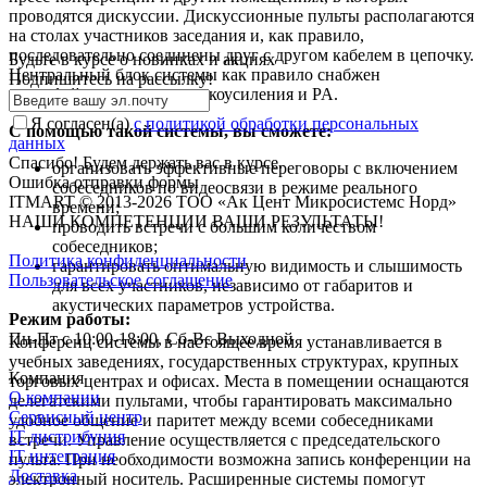
проводятся дискуссии. Дискуссионные пульты располагаются
на столах участников заседания и, как правило,
последовательно соединены друг с другом кабелем в цепочку.
Будьте в курсе о новинках и акциях
Центральный блок системы как правило снабжен
Подпишитесь на рассылкy!
интерфейсом системам звукоусиления и PA.
Я согласен(a)
с политикой обработки персональных
С помощью такой системы, вы сможете:
данных
Спасибо! Будем держать вас в курсе.
организовать эффективные переговоры с включением
Ошибка отправки формы
собеседников по видеосвязи в режиме реального
ITMART © 2013-2026 ТОО «Ак Цент Микросистемс Норд»
времени;
НАШИ КОМПЕТЕНЦИИ ВАШИ РЕЗУЛЬТАТЫ!
проводить встречи с большим количеством
собеседников;
Политика конфиденциальности
гарантировать оптимальную видимость и слышимость
Пользовательское соглашение
для всех участников, независимо от габаритов и
акустических параметров устройства.
Режим работы:
Пн-Пт с 10:00-18:00, Сб-Вс Выходной
Конференц системы в настоящее время устанавливается в
учебных заведениях, государственных структурах, крупных
Компания
торговых центрах и офисах. Места в помещении оснащаются
О компании
делегатскими пультами, чтобы гарантировать максимально
Сервисный центр
удобное общение и паритет между всеми собеседниками
IT дистрибуция
встречи. Управление осуществляется с председательского
IT интеграция
пульта. При необходимости возможна запись конференции на
Доставка
электронный носитель. Расширенные системы помогут