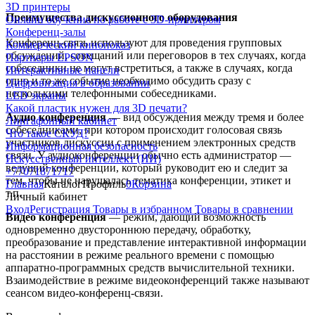
3D принтеры
Преимущества дискуссионного оборудования
Онлайн обучение по работе с 3D-принтером
Конференц-залы
Конференц-связь используют для проведения групповых
Коммерческий кинопоказ
обсуждений, совещаний или переговоров в тех случаях, когда
Партнеры EPSON
собеседники не могут встретиться, а также в случаях, когда
Интерактивные панели
одно и то же событие необходимо обсудить сразу с
Цифровизация в образовании
несколькими телефонными собеседниками.
LED экраны
Какой пластик нужен для 3D печати?
Аудио конференция
— вид обсуждения между тремя и более
Лингафонный кабинет
собеседниками, при котором происходит голосовая связь
Что такое СКУД?
участников дискуссии с применением электронных средств
Информационная безопасность
связи. У аудиоконференции обычно есть администратор ―
Искусственный интеллект (ИИ)
ведущий конференции, который руководит ею и следит за
+77071871717
тем, чтобы не нарушалась тематика конференции, этикет и
Главная
Каталог
Профиль
0
Корзина
т.п.
Личный кабинет
Вход
Регистрация
Товары в избранном
Товары в сравнении
Видео конференция
— режим, дающий возможность
одновременно двустороннюю передачу, обработку,
преобразование и представление интерактивной информации
на расстоянии в режиме реального времени с помощью
аппаратно-программных средств вычислительной техники.
Взаимодействие в режиме видеоконференций также называют
сеансом видео-конференц-связи.