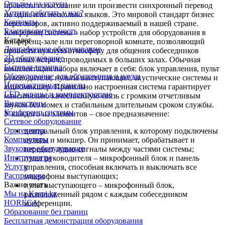
Отзывы на услуги
провести голосование или произвести синхронный перевод
Хотите работать у нас?
на один или несколько языков. Это мировой стандарт бизнес
Контакты
переговоров, активно поддерживаемый в нашей стране.
Благотворительность
Конференц система – набор устройств для оборудования в
Каталог
конференц-зале или переговорной комнате, позволяющий
Лингафонное оборудование
провести нужную атмосферу для общения собеседников
3D оборудование
крупных встреч, проводимых в больших залах. Обычная
Бытовая техника
комплектация набора включает в себя: блок управления, пульт
Оборудование для образования и науки
руководителя, пульты выступающих, акустические системы и
Интерактивные панели
аудиомикшер. Правильно настроенная система гарантирует
LED экраны и комплектующие
максимально качественную связь с громким отчетливым
Видеостены
звуком без помех и стабильным длительным сроком службы.
Конференц системы
У каждого из элементов – свое предназначение:
Сетевое оборудование
Оргтехника
центральный блок управления, к которому подключены
Компьютеры
пульты и микшер. Он принимает, обрабатывает и
Звуковое оборудование
передает аудио-сигналы между частями системы;
Инструменты
пульт руководителя – микрофонный блок и панель
Услуги
управления, способная включать и выключать все
Распродажа
микрофоны выступающих;
Важно знать
пульт выступающего – микрофонный блок,
Мы на Kaspi.kz
расположенный рядом с каждым собеседником
HORECA
конференции.
Образование без границ
Бесплатная демонстрация оборудования