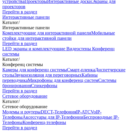
устройства
Проекторы
Интерактивные доски
Экраны для
проекторов
Перейти в раздел
Интерактивные панели
Каталог
/
Интерактивные панели
Комплектующие для интерактивной панели
Мобильные
стойки для интерактивной панели
Перейти в раздел
LED экраны и комплектующие
Видеостены
Конференц
системы
Каталог
/
Конференц системы
Камеры для конференц системы
Cмарт-пленка
Диспетчерские
столы
Звукоизоляция для переговорных
Кабины
переводчика
Микрофоны для конференц систем
Системы
бронирования
Спикерфоны
Перейти в раздел
Сетевое оборудование
Каталог
/
Сетевое оборудование
Модемы и роутеры
DECT-Телефония
IP-ATC
VoIP-
Телефоны
Аксессуары для IP-Телефонии
Беспроводные IP-
Телефоны
Конференц-телефоны
Перейти в раздел