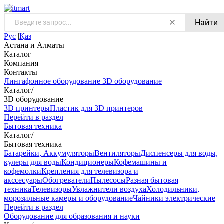
Найти
Рус
|
Қаз
Астана и Алматы
Каталог
Компания
Контакты
Лингафонное оборудование
3D оборудование
Каталог
/
3D оборудование
3D принтеры
Пластик для 3D принтеров
Перейти в раздел
Бытовая техника
Каталог
/
Бытовая техника
Батарейки, Аккумуляторы
Вентиляторы
Диспенсеры для воды,
кулеры для воды
Кондиционеры
Кофемашины и
кофемолки
Крепления для телевизора и
акссесуары
Обогреватели
Пылесосы
Разная бытовая
техника
Телевизоры
Увлажнители воздуха
Холодильники,
морозильные камеры и оборудование
Чайники электрические
Перейти в раздел
Оборудование для образования и науки