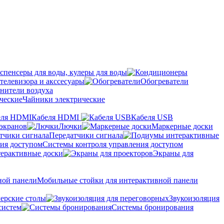
спенсеры для воды, кулеры для воды
телевизора и акссесуары
Обогреватели
нители воздуха
Чайники электрические
Кабеля HDMI
Кабеля USB
экранов
Лючки
Маркерные доски
Передатчики сигнала
Системы контроля управления доступом
ерактивные доски
Экраны для
Мобильные стойки для интерактивной панели
ерские столы
Звукоизоляция
систем
Системы бронирования