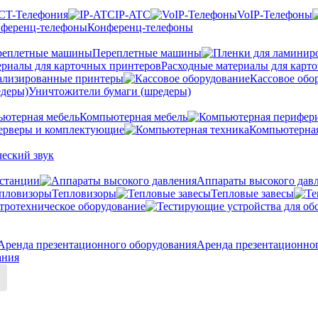
CT-Телефония
IP-ATC
VoIP-Телефоны
Конференц-телефоны
Переплетные машины
Расходные материалы для карт
ализированные принтеры
Кассовое обо
Уничтожители бумаги (шредеры)
Компьютерная мебель
ерверы и комплектующие
Компьютерная
еский звук
станции
Аппараты высокого дав
Тепловизоры
Тепловые завесы
тротехническое оборудование
Аренда презентационно
ания