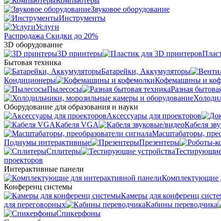
Компьютеры
Звуковое оборудование
Инструменты
Услуги
Распродажа
Скидки до 20%
3D оборудование
3D принтеры
Плас
Бытовая техника
Батарейки, Аккумуляторы
Кондиционеры
Кофемашины и ко
Пылесосы
Разная бытова
Холодил
Оборудование для образования и науки
Аксессуары для проекторов
Кабеля VGA
Кабеля зв
Масштабаторы, прео
Подиумы интерактивные
Презентеры
Сплитеры
Тестирующие
проекторов
Интерактивные панели
Комплектующие д
Конференц системы
Камеры для конференц сист
для переговорных
Кабины переводчика
Спикерфоны