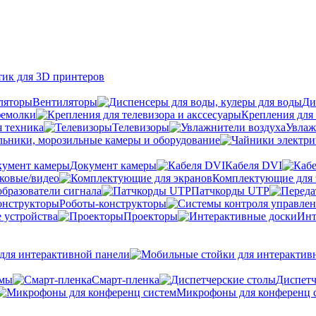
тик для 3D принтеров
Вентиляторы
Ди
фемолки
Крепления для 
я техника
Телевизоры
Увлаж
ьники, морозильные камеры и оборудование
Документ камеры
Кабеля DVI
уковые/видео
Комплектующие для 
бразователи сигнала
Патчкорды UTP
Роботы-конструкторы
 устройства
Проекторы
Инт
ля интерактивной панели
емы
Cмарт-пленка
Диспетч
Микрофоны для конференц 