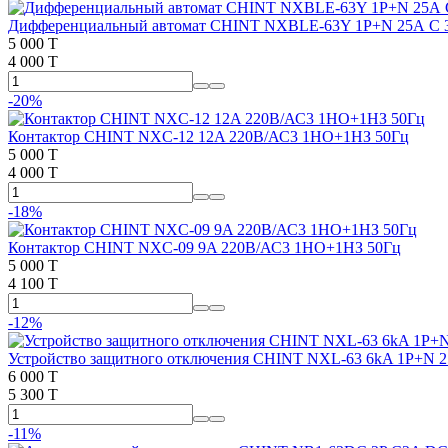
Дифференциальный автомат CHINT NXBLE-63Y 1P+N 25А C 
5 000 T
4 000 T
-20%
Контактор CHINT NXC-12 12A 220В/АС3 1НО+1НЗ 50Гц
5 000 T
4 000 T
-18%
Контактор CHINT NXC-09 9A 220В/АС3 1НО+1НЗ 50Гц
5 000 T
4 100 T
-12%
Устройство защитного отключения CHINT NXL-63 6kA 1P+N 
6 000 T
5 300 T
-11%