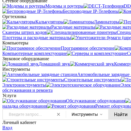
Сетевое оборудование
Модемы и роутеры
DE
Беспроводные IP-Телефоны
Оргтехника
Калькуляторы
Ламинаторы
Расходные материалы
Сканеры штрих кодов
Специ
Плоттеры и расходные материалы
Компьютеры
Программное обеспечение
Компьютерные комплектующие
С
Звуковое оборудование
Домашний звук
Коммерч
Инструменты
Автомобильные зарядные 
Строительные инструменты
Электроинструменты
Элек
обслуживания и ремонта
Услуги
Oбслуживание оборудования
наладка оборудования
Ремонт оборудов
Найти
Инструменты
Личный кабинет
Вход