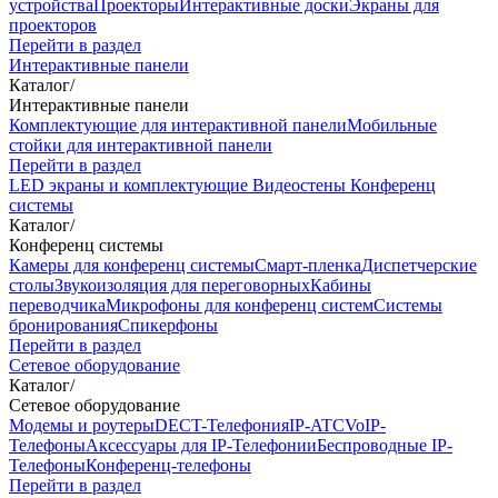
устройства
Проекторы
Интерактивные доски
Экраны для
проекторов
Перейти в раздел
Интерактивные панели
Каталог
/
Интерактивные панели
Комплектующие для интерактивной панели
Мобильные
стойки для интерактивной панели
Перейти в раздел
LED экраны и комплектующие
Видеостены
Конференц
системы
Каталог
/
Конференц системы
Камеры для конференц системы
Cмарт-пленка
Диспетчерские
столы
Звукоизоляция для переговорных
Кабины
переводчика
Микрофоны для конференц систем
Системы
бронирования
Спикерфоны
Перейти в раздел
Сетевое оборудование
Каталог
/
Сетевое оборудование
Модемы и роутеры
DECT-Телефония
IP-ATC
VoIP-
Телефоны
Аксессуары для IP-Телефонии
Беспроводные IP-
Телефоны
Конференц-телефоны
Перейти в раздел