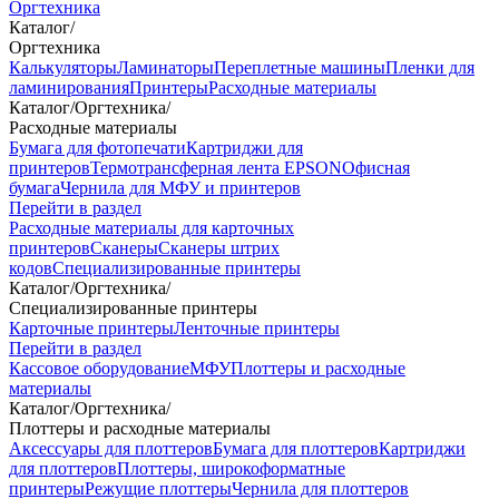
Оргтехника
Каталог
/
Оргтехника
Калькуляторы
Ламинаторы
Переплетные машины
Пленки для
ламинирования
Принтеры
Расходные материалы
Каталог
/
Оргтехника
/
Расходные материалы
Бумага для фотопечати
Картриджи для
принтеров
Термотрансферная лента EPSON
Офисная
бумага
Чернила для МФУ и принтеров
Перейти в раздел
Расходные материалы для карточных
принтеров
Сканеры
Сканеры штрих
кодов
Специализированные принтеры
Каталог
/
Оргтехника
/
Специализированные принтеры
Карточные принтеры
Ленточные принтеры
Перейти в раздел
Кассовое оборудование
МФУ
Плоттеры и расходные
материалы
Каталог
/
Оргтехника
/
Плоттеры и расходные материалы
Аксессуары для плоттеров
Бумага для плоттеров
Картриджи
для плоттеров
Плоттеры, широкоформатные
принтеры
Режущие плоттеры
Чернила для плоттеров