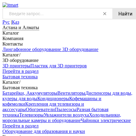
Найти
Рус
|
Қаз
Астана и Алматы
Каталог
Компания
Контакты
Лингафонное оборудование
3D оборудование
Каталог
/
3D оборудование
3D принтеры
Пластик для 3D принтеров
Перейти в раздел
Бытовая техника
Каталог
/
Бытовая техника
Батарейки, Аккумуляторы
Вентиляторы
Диспенсеры для воды,
кулеры для воды
Кондиционеры
Кофемашины и
кофемолки
Крепления для телевизора и
акссесуары
Обогреватели
Пылесосы
Разная бытовая
техника
Телевизоры
Увлажнители воздуха
Холодильники,
морозильные камеры и оборудование
Чайники электрические
Перейти в раздел
Оборудование для образования и науки