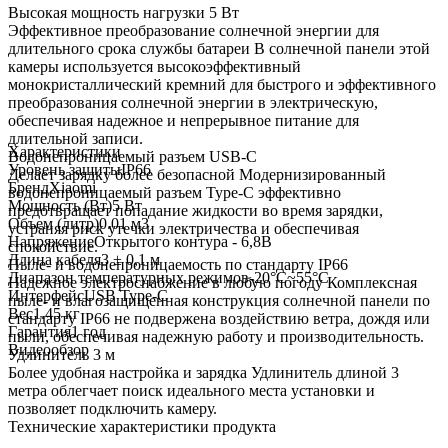
Высокая мощность нагрузки 5 Вт
Эффективное преобразование солнечной энергии для
длительного срока службы батареи В солнечной панели этой
камеры используется высокоэффективный
монокристаллический кремний для быстрого и эффективного
преобразования солнечной энергии в электрическую,
обеспечивая надежное и непрерывное питание для
длительной записи.
Характеристики
Водонепроницаемый разъем USB-C
Уровень защиты
IP66
Делает зарядку более безопасной Модернизированный
Бренд
Xiaomi
водонепроницаемый разъем Type-C эффективно
Мощность (Вт)
5 Вт
предотвращает попадание жидкости во время зарядки,
Объем (литр)
0.01 м3
устраняя риск утечки электричества и обеспечивая
Напряжение
Открытого контура - 6,8В
спокойствие.
Длина кабеля
3 ± 0,1 м
Пыле- и водонепроницаемость по стандарту IP66
Диапазон температурных режимов
-20°C~55°C
Надежное электроснабжение в любую погоду Комплексная
Интерфейс
USB Type-C
пыле- и влагозащищенная конструкция солнечной панели по
Вес
1.45 кг
стандарту IP66 не подвержена воздействию ветра, дождя или
Гарантия
1 год
пыли, обеспечивая надежную работу и производительность.
Видеообзор
Удлинитель 3 м
Более удобная настройка и зарядка Удлинитель длиной 3
метра облегчает поиск идеального места установки и
позволяет подключить камеру.
Технические характеристики продукта