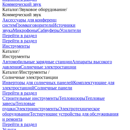
Коммерческий звук
Каталог
/
Звуковое оборудование
/
Коммерческий звук
Аксессуары для конференц
систем
Громкоговорители
Источники
звука
Микрофоны
Сабвуферы
Усилители
Перейти в раздел
Перейти в раздел
Инструменты
Каталог
/
Инструменты
Автомобильные зарядные станции
Аппараты высокого
давления
Солнечные электростанции
Каталог
/
Инструменты
/
Солнечные электростанции
Инверторы для солнечных панелей
Комплектующие для
электростанций
Солнечные панели
Перейти в раздел
Строительные инструменты
Тепловизоры
Тепловые
завесы
Тепловые
пушки
Электроинструменты
Электротехническое
оборудование
Тестирующие устройства для обслуживания
и ремонта
Перейти в раздел
Услуги