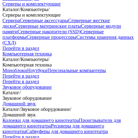
Серверы и комплектующие
Каталог
/
Компьютеры
/
Серверы и комплектующие
Сервера
Серверные аксессуары
Серверные жесткие
диски
Серверные материнские платы
Серверные модули
памяти
Серверные накопители (SSD)
Серверные
платформы
Серверные процессоры
Системы хранения данных
(СХД)
Перейти в раздел
Компьютерная техника
Каталог
/
Компьютеры
/
Компьютерная техника
Моноблоки
Ноутбуки
Персональные компьютеры
Перейти в раздел
Перейти в раздел
Звуковое оборудование
Каталог
/
Звуковое оборудование
Домашний звук
Каталог
/
Звуковое оборудование
/
Домашний звук
Колонки для домашнего кинотеатра
Проигрыватели для
домашнего кинотеатра
Ресиверы для домашнего
кинотеатра
Сабвуферы для домашнего кинотеатра
Перейти в раздел