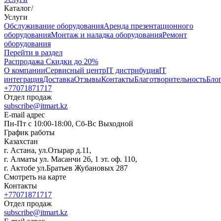
Каталог
/
Услуги
Oбслуживание оборудования
Аренда презентационного
оборудования
Монтаж и наладка оборудования
Ремонт
оборудования
Перейти в раздел
Распродажа
Скидки до 20%
О компании
Сервисный центр
IT дистрибуция
IT
интеграция
Доставка
Отзывы
Контакты
Благотворительность
Бло
+77071871717
Отдел продаж
subscribe@itmart.kz
E-mail адрес
Пн-Пт с 10:00-18:00, Сб-Вс Выходной
График работы
Казахстан
г. Астана, ул.Отырар д.11,
г. Алматы ул. Масанчи 26, 1 эт. оф. 110,
г. Актобе ул.Братьев Жубановых 287
Смотреть на карте
Контакты
+77071871717
Отдел продаж
subscribe@itmart.kz