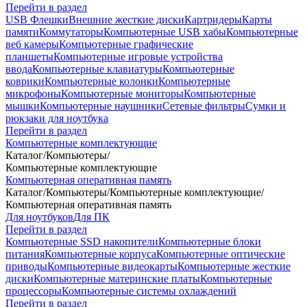
Перейти в раздел
USB Флешки
Внешние жесткие диски
Картридеры
Карты
памяти
Коммутаторы
Компьютерные USB хабы
Компьютерные
веб камеры
Компьютерные графические
планшеты
Компьютерные игровые устройства
ввода
Компьютерные клавиатуры
Компьютерные
коврики
Компьютерные колонки
Компьютерные
микрофоны
Компьютерные мониторы
Компьютерные
мышки
Компьютерные наушники
Сетевые фильтры
Сумки и
рюкзаки для ноутбука
Перейти в раздел
Компьютерные комплектующие
Каталог
/
Компьютеры
/
Компьютерные комплектующие
Компьютерная оперативная память
Каталог
/
Компьютеры
/
Компьютерные комплектующие
/
Компьютерная оперативная память
Для ноутбуков
Для ПК
Перейти в раздел
Компьютерные SSD накопители
Компьютерные блоки
питания
Компьютерные корпуса
Компьютерные оптические
приводы
Компьютерные видеокарты
Компьютерные жесткие
диски
Компьютерные материнские платы
Компьютерные
процессоры
Компьютерные системы охлаждений
Перейти в раздел