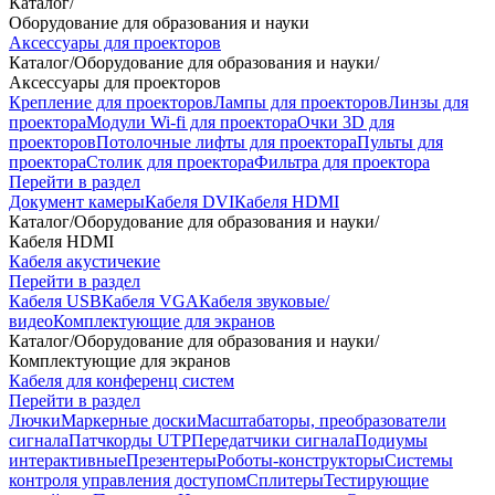
Каталог
/
Оборудование для образования и науки
Аксессуары для проекторов
Каталог
/
Оборудование для образования и науки
/
Аксессуары для проекторов
Крепление для проекторов
Лампы для проекторов
Линзы для
проектора
Модули Wi-fi для проектора
Очки 3D для
проекторов
Потолочные лифты для проектора
Пульты для
проектора
Столик для проектора
Фильтра для проектора
Перейти в раздел
Документ камеры
Кабеля DVI
Кабеля HDMI
Каталог
/
Оборудование для образования и науки
/
Кабеля HDMI
Кабеля акустичекие
Перейти в раздел
Кабеля USB
Кабеля VGA
Кабеля звуковые/
видео
Комплектующие для экранов
Каталог
/
Оборудование для образования и науки
/
Комплектующие для экранов
Кабеля для конференц систем
Перейти в раздел
Лючки
Маркерные доски
Масштабаторы, преобразователи
сигнала
Патчкорды UTP
Передатчики сигнала
Подиумы
интерактивные
Презентеры
Роботы-конструкторы
Системы
контроля управления доступом
Сплитеры
Тестирующие