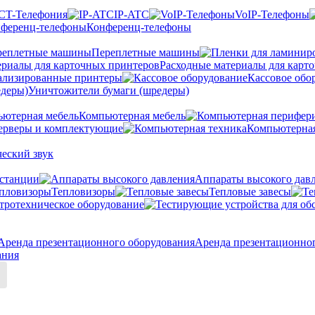
CT-Телефония
IP-ATC
VoIP-Телефоны
Конференц-телефоны
Переплетные машины
Расходные материалы для карт
ализированные принтеры
Кассовое обо
Уничтожители бумаги (шредеры)
Компьютерная мебель
ерверы и комплектующие
Компьютерная
еский звук
станции
Аппараты высокого дав
Тепловизоры
Тепловые завесы
тротехническое оборудование
Аренда презентационно
ания