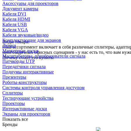
Аксессуары для проекторов
Документ камеры
Кабеля DVI
Кабеля HDMI
Кабеля USB
Кабеля VGA
Кабеля звуковые/видео
Комплектующие для экранов
Виды товара:
Лючки
Наш ассортимент включает в себя различные сплитеры, адапт
Маркерные доски
многозадачных офисных сценариев - у нас есть то, что вам нуж
Масштабаторы, преобразователи сигнала
Почему стоит это купить:
Патчкорды UTP
Передатчики сигнала
Подиумы интерактивные
Презентеры
Роботы-конструкторы
Системы контроля управления доступом
Сплитеры
Тестирующие устройства
Проекторы
Интерактивные доски
Экраны для проекторов
Показать все
Бренды