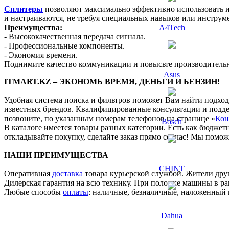
Сплитеры
позволяют максимально эффективно использовать и
и настраиваются, не требуя специальных навыков или инструм
Преимущества:
A4Tech
- Высококачественная передача сигнала.
- Профессиональные компоненты.
- Экономия времени.
Поднимите качество коммуникации и повысьте производительн
Asus
ITMART.KZ – ЭКОНОМЬ ВРЕМЯ, ДЕНЬГИ И БЕНЗИН!
Удобная система поиска и фильтров поможет Вам найти подход
известных брендов. Квалифицированные консультации и поддер
позвоните, по указанным номерам телефонов на странице «
Кон
Bosch
В каталоге имеется товары разных категории. Есть как бюджет
откладывайте покупку, сделайте заказ прямо сейчас! Мы помо
НАШИ ПРЕИМУЩЕСТВА
CHINT
Оперативная
доставка
товара курьерской службой. Жители дру
Дилерская гарантия на всю технику. При поломке машины в ра
Любые способы
оплаты
: наличные, безналичные, наложенный 
Dahua