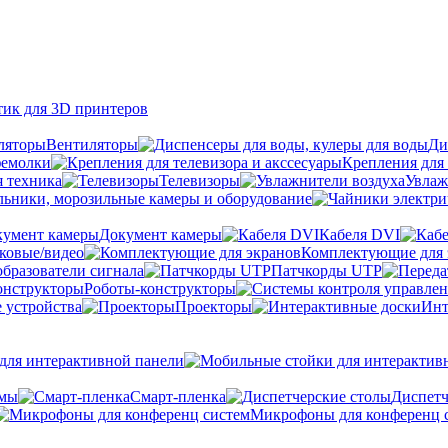
тик для 3D принтеров
Вентиляторы
Ди
фемолки
Крепления для 
я техника
Телевизоры
Увлаж
ьники, морозильные камеры и оборудование
Документ камеры
Кабеля DVI
уковые/видео
Комплектующие для 
бразователи сигнала
Патчкорды UTP
Роботы-конструкторы
 устройства
Проекторы
Инт
ля интерактивной панели
емы
Cмарт-пленка
Диспетч
Микрофоны для конференц 