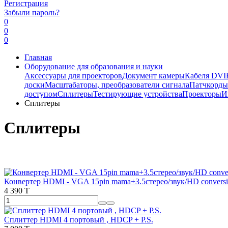
Регистрация
Забыли пароль?
0
0
0
Главная
Оборудование для образования и науки
Аксессуары для проекторов
Документ камеры
Кабеля DVI
доски
Масштабаторы, преобразователи сигнала
Патчкорд
доступом
Сплитеры
Тестирующие устройства
Проекторы
И
Сплитеры
Сплитеры
Конвертер HDMI - VGA 15pin mama+3.5стерео/звук/HD conversi
4 390 T
Сплиттер HDMI 4 портовый , HDCP + P.S.