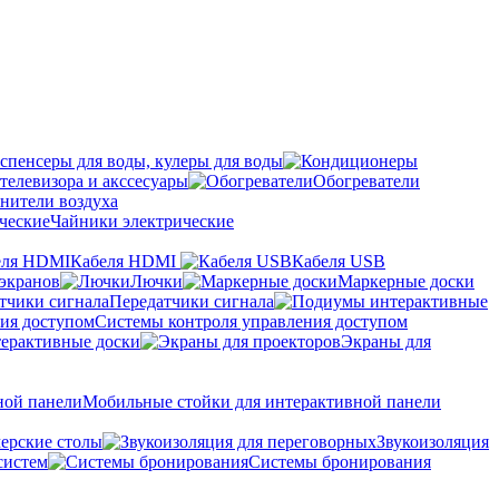
спенсеры для воды, кулеры для воды
телевизора и акссесуары
Обогреватели
нители воздуха
Чайники электрические
Кабеля HDMI
Кабеля USB
экранов
Лючки
Маркерные доски
Передатчики сигнала
Системы контроля управления доступом
ерактивные доски
Экраны для
Мобильные стойки для интерактивной панели
ерские столы
Звукоизоляция
систем
Системы бронирования