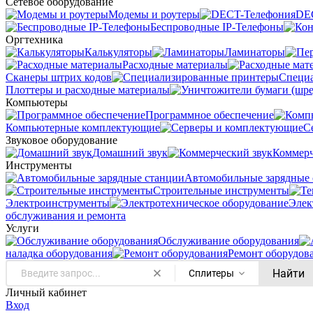
Сетевое оборудование
Модемы и роутеры
DE
Беспроводные IP-Телефоны
Оргтехника
Калькуляторы
Ламинаторы
Расходные материалы
Сканеры штрих кодов
Специ
Плоттеры и расходные материалы
Компьютеры
Программное обеспечение
Компьютерные комплектующие
С
Звуковое оборудование
Домашний звук
Коммерч
Инструменты
Автомобильные зарядные 
Строительные инструменты
Электроинструменты
Элек
обслуживания и ремонта
Услуги
Oбслуживание оборудования
наладка оборудования
Ремонт оборудов
Найти
Сплитеры
Личный кабинет
Вход