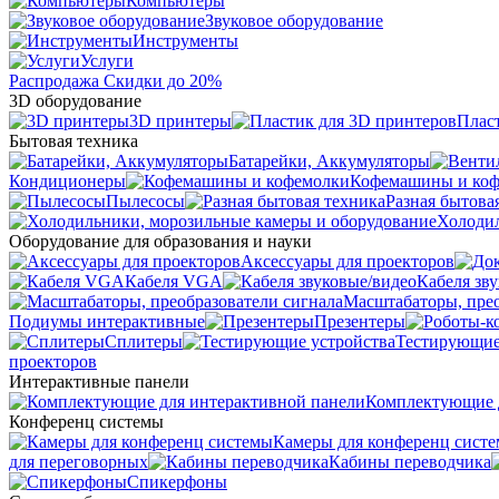
Компьютеры
Звуковое оборудование
Инструменты
Услуги
Распродажа
Скидки до 20%
3D оборудование
3D принтеры
Плас
Бытовая техника
Батарейки, Аккумуляторы
Кондиционеры
Кофемашины и ко
Пылесосы
Разная бытова
Холодил
Оборудование для образования и науки
Аксессуары для проекторов
Кабеля VGA
Кабеля зв
Масштабаторы, прео
Подиумы интерактивные
Презентеры
Сплитеры
Тестирующие
проекторов
Интерактивные панели
Комплектующие д
Конференц системы
Камеры для конференц сист
для переговорных
Кабины переводчика
Спикерфоны