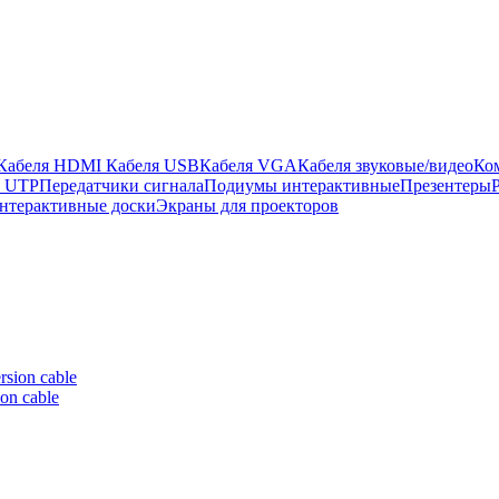
Кабеля HDMI
Кабеля USB
Кабеля VGA
Кабеля звуковые/видео
Ко
ы UTP
Передатчики сигнала
Подиумы интерактивные
Презентеры
нтерактивные доски
Экраны для проекторов
on cable