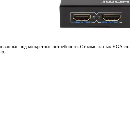
ированные под конкретные потребности. От компактных VGA спл
но.