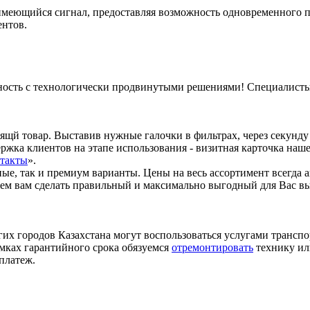
меющийся сигнал, предоставляя возможность одновременного п
ентов.
ость с технологически продвинутыми решениями! Специалисты 
ящй товар. Выставив нужные галочки в фильтрах, через секунду
жка клиентов на этапе использования - визитная карточка наш
такты
».
ные, так и премиум варианты. Цены на весь ассортимент всегда 
жем вам сделать правильный и максимально выгодный для Вас в
гих городов Казахстана могут воспользоваться услугами трансп
мках гарантийного срока обязуемся
отремонтировать
технику ил
платеж.