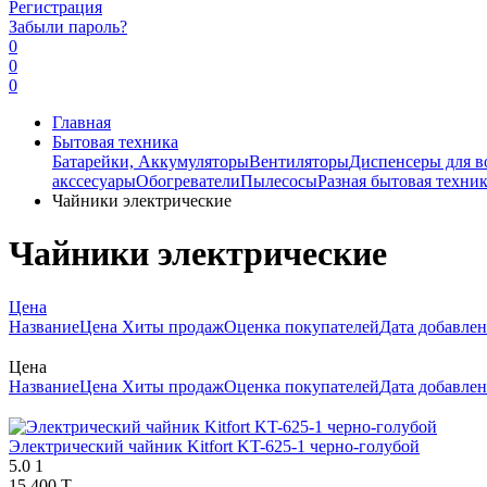
Регистрация
Забыли пароль?
0
0
0
Главная
Бытовая техника
Батарейки, Аккумуляторы
Вентиляторы
Диспенсеры для в
акссесуары
Обогреватели
Пылесосы
Разная бытовая техни
Чайники электрические
Чайники электрические
Цена
Название
Цена
Хиты продаж
Оценка покупателей
Дата добавле
Цена
Название
Цена
Хиты продаж
Оценка покупателей
Дата добавле
Электрический чайник Kitfort KT-625-1 черно-голубой
5.0
1
15 400 T