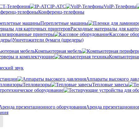
CT-Телефония
IP-ATC
VoIP-Телефоны
Конференц-телефоны
Переплетные машины
Расходные материалы для карт
ализированные принтеры
Кассовое обо
Уничтожители бумаги (шредеры)
Компьютерная мебель
ерверы и комплектующие
Компьютерная
еский звук
станции
Аппараты высокого дав
Тепловизоры
Тепловые завесы
тротехническое оборудование
Аренда презентационно
ания