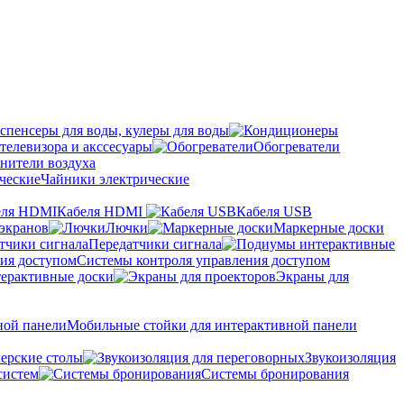
спенсеры для воды, кулеры для воды
телевизора и акссесуары
Обогреватели
нители воздуха
Чайники электрические
Кабеля HDMI
Кабеля USB
экранов
Лючки
Маркерные доски
Передатчики сигнала
Системы контроля управления доступом
ерактивные доски
Экраны для
Мобильные стойки для интерактивной панели
ерские столы
Звукоизоляция
систем
Системы бронирования