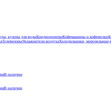
оды, кулеры для воды
Кондиционеры
Кофемашины и кофемолки
К
ка
Телевизоры
Увлажнители воздуха
Холодильники, морозильные 
ния
В наличии
ния
В наличии