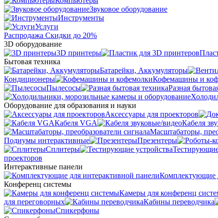
Компьютеры
Звуковое оборудование
Инструменты
Услуги
Распродажа
Скидки до 20%
3D оборудование
3D принтеры
Плас
Бытовая техника
Батарейки, Аккумуляторы
Кондиционеры
Кофемашины и ко
Пылесосы
Разная бытова
Холодил
Оборудование для образования и науки
Аксессуары для проекторов
Кабеля VGA
Кабеля зв
Масштабаторы, прео
Подиумы интерактивные
Презентеры
Сплитеры
Тестирующие
проекторов
Интерактивные панели
Комплектующие д
Конференц системы
Камеры для конференц сист
для переговорных
Кабины переводчика
Спикерфоны