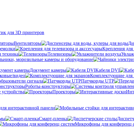
тик для 3D принтеров
Вентиляторы
Ди
фемолки
Крепления для 
я техника
Телевизоры
Увлаж
ьники, морозильные камеры и оборудование
Документ камеры
Кабеля DVI
уковые/видео
Комплектующие для 
бразователи сигнала
Патчкорды UTP
Роботы-конструкторы
 устройства
Проекторы
Инт
ля интерактивной панели
емы
Cмарт-пленка
Диспетч
Микрофоны для конференц 