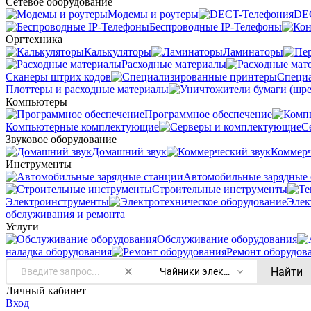
Сетевое оборудование
Модемы и роутеры
DE
Беспроводные IP-Телефоны
Оргтехника
Калькуляторы
Ламинаторы
Расходные материалы
Сканеры штрих кодов
Специ
Плоттеры и расходные материалы
Компьютеры
Программное обеспечение
Компьютерные комплектующие
С
Звуковое оборудование
Домашний звук
Коммерч
Инструменты
Автомобильные зарядные 
Строительные инструменты
Электроинструменты
Элек
обслуживания и ремонта
Услуги
Oбслуживание оборудования
наладка оборудования
Ремонт оборудов
Найти
Чайники электрические
Личный кабинет
Вход