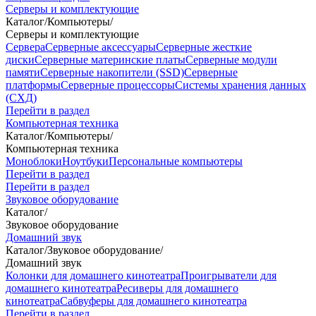
Серверы и комплектующие
Каталог
/
Компьютеры
/
Серверы и комплектующие
Сервера
Серверные аксессуары
Серверные жесткие
диски
Серверные материнские платы
Серверные модули
памяти
Серверные накопители (SSD)
Серверные
платформы
Серверные процессоры
Системы хранения данных
(СХД)
Перейти в раздел
Компьютерная техника
Каталог
/
Компьютеры
/
Компьютерная техника
Моноблоки
Ноутбуки
Персональные компьютеры
Перейти в раздел
Перейти в раздел
Звуковое оборудование
Каталог
/
Звуковое оборудование
Домашний звук
Каталог
/
Звуковое оборудование
/
Домашний звук
Колонки для домашнего кинотеатра
Проигрыватели для
домашнего кинотеатра
Ресиверы для домашнего
кинотеатра
Сабвуферы для домашнего кинотеатра
Перейти в раздел