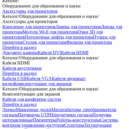
Каталог
/
Оборудование для образования и науки
Аксессуары для проекторов
Каталог
/
Оборудование для образования и науки
/
Аксессуары для проекторов
Крепление для проекторов
Лампы для проекторов
Линзы для
проектора
Модули Wi-fi для проектора
Очки 3D для
проекторов
Потолочные лифты для проектора
Пульты для
проектора
Столик для проектора
Фильтра для проектора
Перейти в раздел
Документ камеры
Кабеля DVI
Кабеля HDMI
Каталог
/
Оборудование для образования и науки
/
Кабеля HDMI
Кабеля акустичекие
Перейти в раздел
Кабеля USB
Кабеля VGA
Кабеля звуковые/
видео
Комплектующие для экранов
Каталог
/
Оборудование для образования и науки
/
Комплектующие для экранов
Кабеля для конференц систем
Перейти в раздел
Лючки
Маркерные доски
Масштабаторы, преобразователи
сигнала
Патчкорды UTP
Передатчики сигнала
Подиумы
интерактивные
Презентеры
Роботы-конструкторы
Системы
контроля управления доступом
Сплитеры
Тестирующие