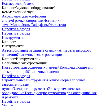
Коммерческий звук
Каталог
/
Звуковое оборудование
/
Коммерческий звук
Аксессуары для конференц
систем
Громкоговорители
Источники
звука
Микрофоны
Сабвуферы
Усилители
Перейти в раздел
Перейти в раздел
Инструменты
Каталог
/
Инструменты
Автомобильные зарядные станции
Аппараты высокого
давления
Солнечные электростанции
Каталог
/
Инструменты
/
Солнечные электростанции
Инверторы для солнечных панелей
Комплектующие для
электростанций
Солнечные панели
Перейти в раздел
Строительные инструменты
Тепловизоры
Тепловые
завесы
Тепловые
пушки
Электроинструменты
Электротехническое
оборудование
Тестирующие устройства для обслуживания
и ремонта
Перейти в раздел
Услуги