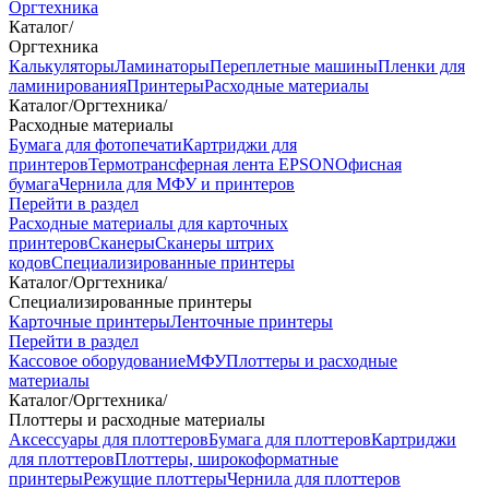
Оргтехника
Каталог
/
Оргтехника
Калькуляторы
Ламинаторы
Переплетные машины
Пленки для
ламинирования
Принтеры
Расходные материалы
Каталог
/
Оргтехника
/
Расходные материалы
Бумага для фотопечати
Картриджи для
принтеров
Термотрансферная лента EPSON
Офисная
бумага
Чернила для МФУ и принтеров
Перейти в раздел
Расходные материалы для карточных
принтеров
Сканеры
Сканеры штрих
кодов
Специализированные принтеры
Каталог
/
Оргтехника
/
Специализированные принтеры
Карточные принтеры
Ленточные принтеры
Перейти в раздел
Кассовое оборудование
МФУ
Плоттеры и расходные
материалы
Каталог
/
Оргтехника
/
Плоттеры и расходные материалы
Аксессуары для плоттеров
Бумага для плоттеров
Картриджи
для плоттеров
Плоттеры, широкоформатные
принтеры
Режущие плоттеры
Чернила для плоттеров