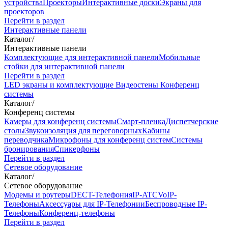
устройства
Проекторы
Интерактивные доски
Экраны для
проекторов
Перейти в раздел
Интерактивные панели
Каталог
/
Интерактивные панели
Комплектующие для интерактивной панели
Мобильные
стойки для интерактивной панели
Перейти в раздел
LED экраны и комплектующие
Видеостены
Конференц
системы
Каталог
/
Конференц системы
Камеры для конференц системы
Cмарт-пленка
Диспетчерские
столы
Звукоизоляция для переговорных
Кабины
переводчика
Микрофоны для конференц систем
Системы
бронирования
Спикерфоны
Перейти в раздел
Сетевое оборудование
Каталог
/
Сетевое оборудование
Модемы и роутеры
DECT-Телефония
IP-ATC
VoIP-
Телефоны
Аксессуары для IP-Телефонии
Беспроводные IP-
Телефоны
Конференц-телефоны
Перейти в раздел