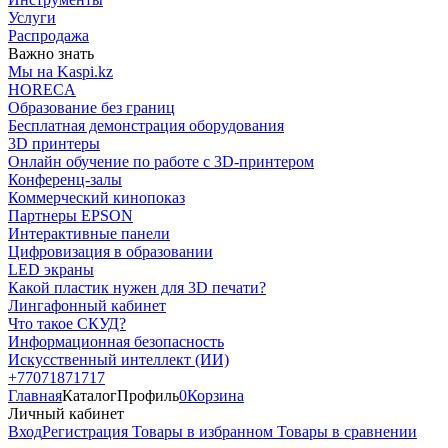
Услуги
Распродажа
Важно знать
Мы на Kaspi.kz
HORECA
Образование без границ
Бесплатная демонстрация оборудования
3D принтеры
Онлайн обучение по работе с 3D-принтером
Конференц-залы
Коммерческий кинопоказ
Партнеры EPSON
Интерактивные панели
Цифровизация в образовании
LED экраны
Какой пластик нужен для 3D печати?
Лингафонный кабинет
Что такое СКУД?
Информационная безопасность
Искусственный интеллект (ИИ)
+77071871717
Главная
Каталог
Профиль
0
Корзина
Личный кабинет
Вход
Регистрация
Товары в избранном
Товары в сравнении