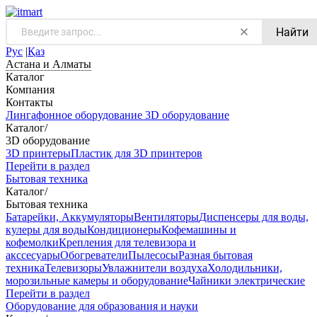
Найти
Рус
|
Қаз
Астана и Алматы
Каталог
Компания
Контакты
Лингафонное оборудование
3D оборудование
Каталог
/
3D оборудование
3D принтеры
Пластик для 3D принтеров
Перейти в раздел
Бытовая техника
Каталог
/
Бытовая техника
Батарейки, Аккумуляторы
Вентиляторы
Диспенсеры для воды,
кулеры для воды
Кондиционеры
Кофемашины и
кофемолки
Крепления для телевизора и
акссесуары
Обогреватели
Пылесосы
Разная бытовая
техника
Телевизоры
Увлажнители воздуха
Холодильники,
морозильные камеры и оборудование
Чайники электрические
Перейти в раздел
Оборудование для образования и науки