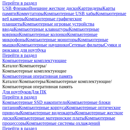
Перейти в раздел
USB Флешки
Внешние жесткие диски
Картридеры
Карты
памяти
Коммутаторы
Компьютерные USB хабы
Компьютерные
веб камеры
Компьютерные графические
планшеты
Компьютерные игровые устройства
ввода
Компьютерные клавиатуры
Компьютерные
коврики
Компьютерные колонки
Компьютерные
микрофоны
Компьютерные мониторы
Компьютерные
мышки
Компьютерные наушники
Сетевые фильтры
Сумки и
рюкзаки для ноутбука
Перейти в раздел
Компьютерные комплектующие
Каталог
/
Компьютеры
/
Компьютерные комплектующие
Компьютерная оперативная память
Каталог
/
Компьютеры
/
Компьютерные комплектующие
/
Компьютерная оперативная память
Для ноутбуков
Для ПК
Перейти в раздел
Компьютерные SSD накопители
Компьютерные блоки
питания
Компьютерные корпуса
Компьютерные оптические
приводы
Компьютерные видеокарты
Компьютерные жесткие
диски
Компьютерные материнские платы
Компьютерные
процессоры
Компьютерные системы охлаждений
Перейти в раздел