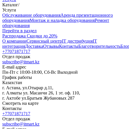
Каталог
/
Услуги
Oбслуживание оборудования
Аренда презентационного
оборудования
Монтаж и наладка оборудования
Ремонт
оборудования
Перейти в раздел
Распродажа
Скидки до 20%
О компании
Сервисный центр
IT дистрибуция
IT
интеграция
Доставка
Отзывы
Контакты
Благотворительность
Бло
+77071871717
Отдел продаж
subscribe@itmart.kz
E-mail адрес
Пн-Пт с 10:00-18:00, Сб-Вс Выходной
График работы
Казахстан
г. Астана, ул.Отырар д.11,
г. Алматы ул. Масанчи 26, 1 эт. оф. 110,
г. Актобе ул.Братьев Жубановых 287
Смотреть на карте
Контакты
+77071871717
Отдел продаж
subscribe@itmart.kz