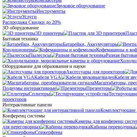
Компьютеры
Звуковое оборудование
Инструменты
Услуги
Распродажа
Скидки до 20%
3D оборудование
3D принтеры
Плас
Бытовая техника
Батарейки, Аккумуляторы
Кондиционеры
Кофемашины и ко
Пылесосы
Разная бытова
Холодил
Оборудование для образования и науки
Аксессуары для проекторов
Кабеля VGA
Кабеля зв
Масштабаторы, прео
Подиумы интерактивные
Презентеры
Сплитеры
Тестирующие
проекторов
Интерактивные панели
Комплектующие д
Конференц системы
Камеры для конференц сист
для переговорных
Кабины переводчика
Спикерфоны