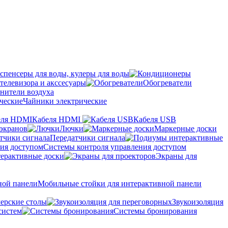
спенсеры для воды, кулеры для воды
телевизора и акссесуары
Обогреватели
нители воздуха
Чайники электрические
Кабеля HDMI
Кабеля USB
экранов
Лючки
Маркерные доски
Передатчики сигнала
Системы контроля управления доступом
ерактивные доски
Экраны для
Мобильные стойки для интерактивной панели
ерские столы
Звукоизоляция
систем
Системы бронирования