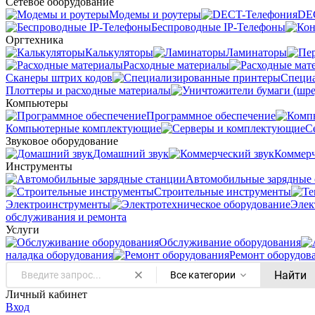
Сетевое оборудование
Модемы и роутеры
DE
Беспроводные IP-Телефоны
Оргтехника
Калькуляторы
Ламинаторы
Расходные материалы
Сканеры штрих кодов
Специ
Плоттеры и расходные материалы
Компьютеры
Программное обеспечение
Компьютерные комплектующие
С
Звуковое оборудование
Домашний звук
Коммерч
Инструменты
Автомобильные зарядные 
Строительные инструменты
Электроинструменты
Элек
обслуживания и ремонта
Услуги
Oбслуживание оборудования
наладка оборудования
Ремонт оборудов
Найти
Все категории
Личный кабинет
Вход