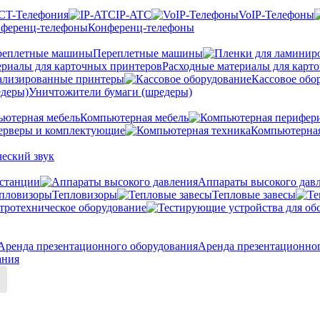
CT-Телефония
IP-ATC
VoIP-Телефоны
Конференц-телефоны
Переплетные машины
Расходные материалы для карт
ализированные принтеры
Кассовое обо
Уничтожители бумаги (шредеры)
Компьютерная мебель
ерверы и комплектующие
Компьютерная
еский звук
станции
Аппараты высокого дав
Тепловизоры
Тепловые завесы
тротехническое оборудование
Аренда презентационно
ания