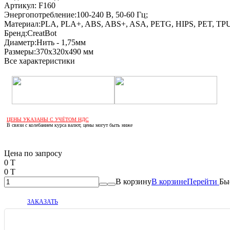
Артикул:
F160
Энергопотребление:
100-240 В, 50-60 Гц;
Материал:
PLA, PLA+, ABS, ABS+, ASA, PETG, HIPS, PET, TP
Бренд:
CreatBot
Диаметр:
Нить - 1,75мм
Размеры:
370х320х490 мм
Все характеристики
ЦЕНЫ УКАЗАНЫ С УЧЁТОМ НДС
В связи с колебанием курса валют, цены могут быть ниже
Если оптом, то дешевле!
Цена по запросу
0 T
0 T
В корзину
В корзине
Перейти
Бы
ЗАКАЗАТЬ