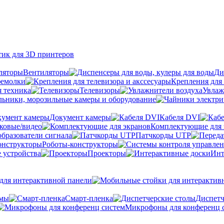
тик для 3D принтеров
Вентиляторы
Ди
фемолки
Крепления для 
я техника
Телевизоры
Увлаж
ьники, морозильные камеры и оборудование
Документ камеры
Кабеля DVI
уковые/видео
Комплектующие для 
бразователи сигнала
Патчкорды UTP
Роботы-конструкторы
 устройства
Проекторы
Инт
ля интерактивной панели
емы
Cмарт-пленка
Диспетч
Микрофоны для конференц 