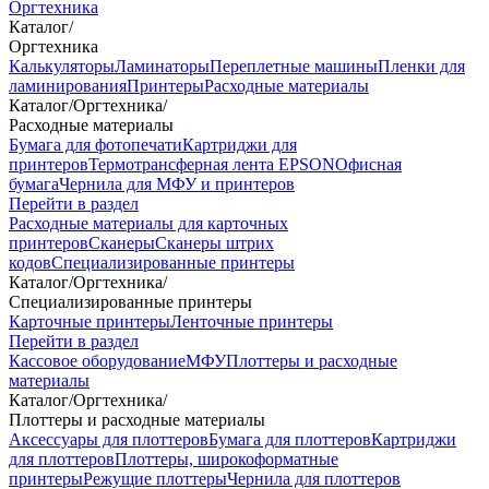
Оргтехника
Каталог
/
Оргтехника
Калькуляторы
Ламинаторы
Переплетные машины
Пленки для
ламинирования
Принтеры
Расходные материалы
Каталог
/
Оргтехника
/
Расходные материалы
Бумага для фотопечати
Картриджи для
принтеров
Термотрансферная лента EPSON
Офисная
бумага
Чернила для МФУ и принтеров
Перейти в раздел
Расходные материалы для карточных
принтеров
Сканеры
Сканеры штрих
кодов
Специализированные принтеры
Каталог
/
Оргтехника
/
Специализированные принтеры
Карточные принтеры
Ленточные принтеры
Перейти в раздел
Кассовое оборудование
МФУ
Плоттеры и расходные
материалы
Каталог
/
Оргтехника
/
Плоттеры и расходные материалы
Аксессуары для плоттеров
Бумага для плоттеров
Картриджи
для плоттеров
Плоттеры, широкоформатные
принтеры
Режущие плоттеры
Чернила для плоттеров