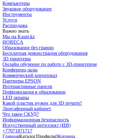
Компьютеры
Звуковое оборудование
Инструменты
Услуги
Распродажа
Важно знать
Мы на Kaspi.kz
HORECA
Образование без границ
Бесплатная демонстрация оборудования
3D принтеры
Онлайн обучение по работе с 3D-принтером
Конференц-залы
Коммерческий кинопоказ
Партнеры EPSON
Интерактивные панели
Цифровизация в образовании
LED экраны
Какой пластик нужен для 3D печати?
Лингафонный кабинет
Что такое СКУД?
Информационная безопасность
Искусственный интеллект (ИИ)
+77071871717
Главная
Каталог
Профиль
0
Корзина