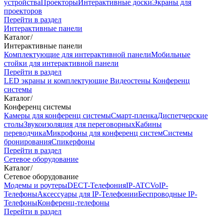
устройства
Проекторы
Интерактивные доски
Экраны для
проекторов
Перейти в раздел
Интерактивные панели
Каталог
/
Интерактивные панели
Комплектующие для интерактивной панели
Мобильные
стойки для интерактивной панели
Перейти в раздел
LED экраны и комплектующие
Видеостены
Конференц
системы
Каталог
/
Конференц системы
Камеры для конференц системы
Cмарт-пленка
Диспетчерские
столы
Звукоизоляция для переговорных
Кабины
переводчика
Микрофоны для конференц систем
Системы
бронирования
Спикерфоны
Перейти в раздел
Сетевое оборудование
Каталог
/
Сетевое оборудование
Модемы и роутеры
DECT-Телефония
IP-ATC
VoIP-
Телефоны
Аксессуары для IP-Телефонии
Беспроводные IP-
Телефоны
Конференц-телефоны
Перейти в раздел