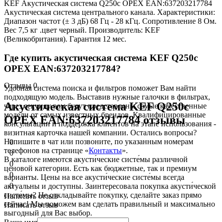
KEF Акустическая система Q250c ОРЕХ EAN:637203217784
Акустическая система центрального канала. Характеристики:
Диапазон частот (± 3 дБ) 68 Гц - 28 кГц. Сопротивление 8 Ом.
Вес 7,5 кг .цвет черный. Производитель: KEF
(Великобритания). Гарантия 12 мес.
Где купить акустическая система KEF Q250c
ОРЕХ EAN:637203217784?
Отзывы
0
Удобная система поиска и фильтров поможет Вам найти
подходящую модель. Выставив нужные галочки в фильтрах,
Акустическая система KEF Q250c
через секунду вам будут представлены самые качественные
модели от самых известных брендов. Квалифицированные
ОРЕХ EAN:637203217784 отзывы
консультации и поддержка клиентов на этапе использования -
визитная карточка нашей компании. Остались вопросы?
Напишите в чат или позвоните, по указанным номерам
0
телефонов на странице «
Контакты
».
0
В каталоге имеются акусти́ческие систе́мы различной
0
ценовой категории. Есть как бюджетные, так и премиум
0
варианты. Цены на все акусти́ческие систе́мы всегда
0
актуальны и доступны. Заинтересовала покупка акусти́ческой
систе́мы? Не откладывайте покупку, сделайте заказ прямо
Написать отзыв
сейчас! Мы поможем вам сделать правильный и максимально
Написать отзыв
выгодный для Вас выбор.