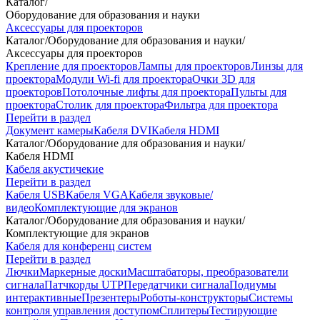
Каталог
/
Оборудование для образования и науки
Аксессуары для проекторов
Каталог
/
Оборудование для образования и науки
/
Аксессуары для проекторов
Крепление для проекторов
Лампы для проекторов
Линзы для
проектора
Модули Wi-fi для проектора
Очки 3D для
проекторов
Потолочные лифты для проектора
Пульты для
проектора
Столик для проектора
Фильтра для проектора
Перейти в раздел
Документ камеры
Кабеля DVI
Кабеля HDMI
Каталог
/
Оборудование для образования и науки
/
Кабеля HDMI
Кабеля акустичекие
Перейти в раздел
Кабеля USB
Кабеля VGA
Кабеля звуковые/
видео
Комплектующие для экранов
Каталог
/
Оборудование для образования и науки
/
Комплектующие для экранов
Кабеля для конференц систем
Перейти в раздел
Лючки
Маркерные доски
Масштабаторы, преобразователи
сигнала
Патчкорды UTP
Передатчики сигнала
Подиумы
интерактивные
Презентеры
Роботы-конструкторы
Системы
контроля управления доступом
Сплитеры
Тестирующие