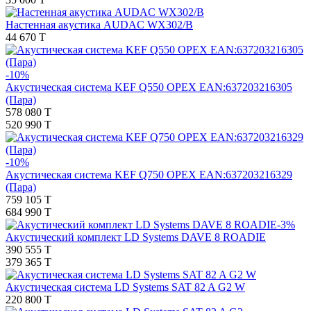
Настенная акустика AUDAC WX302/B
44 670 T
-10%
Акустическая система KEF Q550 ОРЕХ EAN:637203216305
(Пара)
578 080 T
520 990 T
-10%
Акустическая система KEF Q750 ОРЕХ EAN:637203216329
(Пара)
759 105 T
684 990 T
-3%
Акустический комплект LD Systems DAVE 8 ROADIE
390 555 T
379 365 T
Акустическая система LD Systems SAT 82 A G2 W
220 800 T