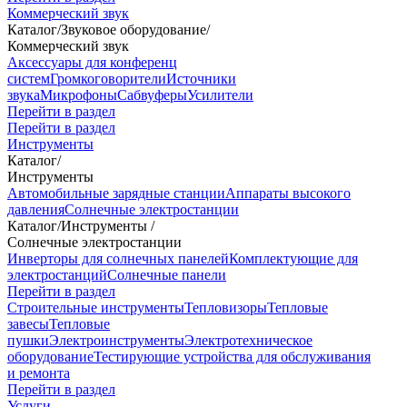
Коммерческий звук
Каталог
/
Звуковое оборудование
/
Коммерческий звук
Аксессуары для конференц
систем
Громкоговорители
Источники
звука
Микрофоны
Сабвуферы
Усилители
Перейти в раздел
Перейти в раздел
Инструменты
Каталог
/
Инструменты
Автомобильные зарядные станции
Аппараты высокого
давления
Солнечные электростанции
Каталог
/
Инструменты
/
Солнечные электростанции
Инверторы для солнечных панелей
Комплектующие для
электростанций
Солнечные панели
Перейти в раздел
Строительные инструменты
Тепловизоры
Тепловые
завесы
Тепловые
пушки
Электроинструменты
Электротехническое
оборудование
Тестирующие устройства для обслуживания
и ремонта
Перейти в раздел
Услуги