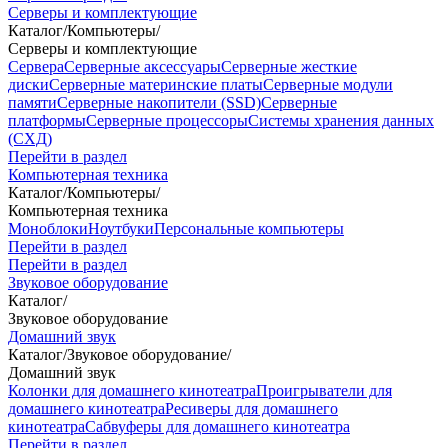
Серверы и комплектующие
Каталог
/
Компьютеры
/
Серверы и комплектующие
Сервера
Серверные аксессуары
Серверные жесткие
диски
Серверные материнские платы
Серверные модули
памяти
Серверные накопители (SSD)
Серверные
платформы
Серверные процессоры
Системы хранения данных
(СХД)
Перейти в раздел
Компьютерная техника
Каталог
/
Компьютеры
/
Компьютерная техника
Моноблоки
Ноутбуки
Персональные компьютеры
Перейти в раздел
Перейти в раздел
Звуковое оборудование
Каталог
/
Звуковое оборудование
Домашний звук
Каталог
/
Звуковое оборудование
/
Домашний звук
Колонки для домашнего кинотеатра
Проигрыватели для
домашнего кинотеатра
Ресиверы для домашнего
кинотеатра
Сабвуферы для домашнего кинотеатра
Перейти в раздел