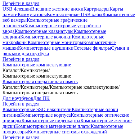
Перейти в раздел
USB Флешки
Внешние жесткие диски
Картридеры
Карты
памяти
Коммутаторы
Компьютерные USB хабы
Компьютерные
веб камеры
Компьютерные графические
планшеты
Компьютерные игровые устройства
ввода
Компьютерные клавиатуры
Компьютерные
коврики
Компьютерные колонки
Компьютерные
микрофоны
Компьютерные мониторы
Компьютерные
мышки
Компьютерные наушники
Сетевые фильтры
Сумки и
рюкзаки для ноутбука
Перейти в раздел
Компьютерные комплектующие
Каталог
/
Компьютеры
/
Компьютерные комплектующие
Компьютерная оперативная память
Каталог
/
Компьютеры
/
Компьютерные комплектующие
/
Компьютерная оперативная память
Для ноутбуков
Для ПК
Перейти в раздел
Компьютерные SSD накопители
Компьютерные блоки
питания
Компьютерные корпуса
Компьютерные оптические
приводы
Компьютерные видеокарты
Компьютерные жесткие
диски
Компьютерные материнские платы
Компьютерные
процессоры
Компьютерные системы охлаждений
Перейти в раздел