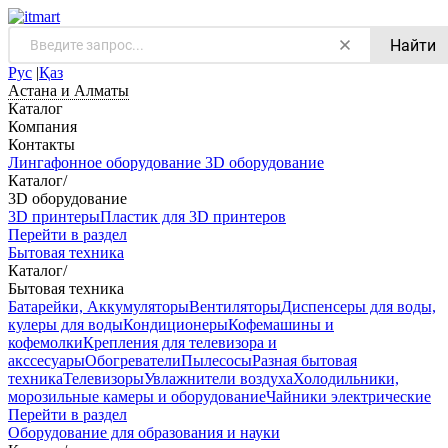
Найти
Рус
|
Қаз
Астана и Алматы
Каталог
Компания
Контакты
Лингафонное оборудование
3D оборудование
Каталог
/
3D оборудование
3D принтеры
Пластик для 3D принтеров
Перейти в раздел
Бытовая техника
Каталог
/
Бытовая техника
Батарейки, Аккумуляторы
Вентиляторы
Диспенсеры для воды,
кулеры для воды
Кондиционеры
Кофемашины и
кофемолки
Крепления для телевизора и
акссесуары
Обогреватели
Пылесосы
Разная бытовая
техника
Телевизоры
Увлажнители воздуха
Холодильники,
морозильные камеры и оборудование
Чайники электрические
Перейти в раздел
Оборудование для образования и науки