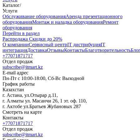
Каталог
/
Услуги
Oбслуживание оборудования
Аренда презентационного
оборудования
Монтаж и наладка оборудования
Ремонт
оборудования
Перейти в раздел
Распродажа
Скидки до 20%
О компании
Сервисный центр
IT дистрибуция
IT
интеграция
Доставка
Отзывы
Контакты
Благотворительность
Бло
+77071871717
Отдел продаж
subscribe@itmart.kz
E-mail адрес
Пн-Пт с 10:00-18:00, Сб-Вс Выходной
График работы
Казахстан
г. Астана, ул.Отырар д.11,
г. Алматы ул. Масанчи 26, 1 эт. оф. 110,
г. Актобе ул.Братьев Жубановых 287
Смотреть на карте
Контакты
+77071871717
Отдел продаж
subscribe@itmart.kz