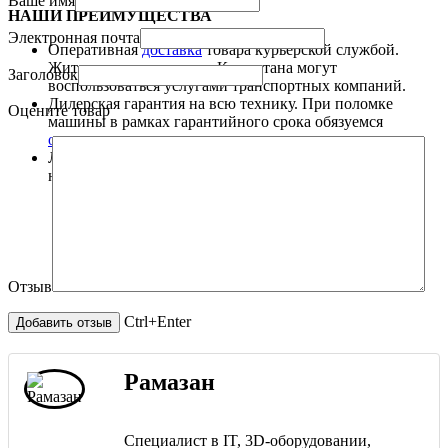
Ваше имя
НАШИ ПРЕИМУЩЕСТВА
Электронная почта
Оперативная
доставка
товара курьерской службой.
Жители других городов Казахстана могут
Заголовок
воспользоваться услугами транспортных компаний.
Дилерская гарантия на всю технику. При поломке
Оцените товар
машины в рамках гарантийного срока обязуемся
отремонтировать
технику или поменять на новую.
Любые способы
оплаты
: наличные, безналичные,
наложенный платеж.
Отзыв
Ctrl+Enter
Рамазан
Специалист в IT, 3D-оборудовании,