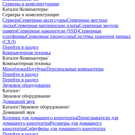
Серверы и комплектующие
Каталог
/
Компьютеры
/
Серверы и комплектующие
Сервера
Серверные аксессуары
Серверные жесткие
диски
Серверные материнские платы
Серверные модули
памяти
Серверные накопители (SSD)
Серверные
платформы
Серверные процессоры
Системы хранения данных
(СХД)
Перейти в раздел
Компьютерная техника
Каталог
/
Компьютеры
/
Компьютерная техника
Моноблоки
Ноутбуки
Персональные компьютеры
Перейти в раздел
Перейти в раздел
Звуковое оборудование
Каталог
/
Звуковое оборудование
Домашний звук
Каталог
/
Звуковое оборудование
/
Домашний звук
Колонки для домашнего кинотеатра
Проигрыватели для
домашнего кинотеатра
Ресиверы для домашнего
кинотеатра
Сабвуферы для домашнего кинотеатра
Перейти в раздел