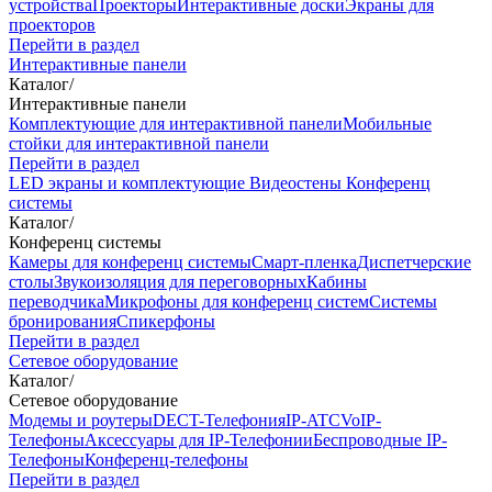
устройства
Проекторы
Интерактивные доски
Экраны для
проекторов
Перейти в раздел
Интерактивные панели
Каталог
/
Интерактивные панели
Комплектующие для интерактивной панели
Мобильные
стойки для интерактивной панели
Перейти в раздел
LED экраны и комплектующие
Видеостены
Конференц
системы
Каталог
/
Конференц системы
Камеры для конференц системы
Cмарт-пленка
Диспетчерские
столы
Звукоизоляция для переговорных
Кабины
переводчика
Микрофоны для конференц систем
Системы
бронирования
Спикерфоны
Перейти в раздел
Сетевое оборудование
Каталог
/
Сетевое оборудование
Модемы и роутеры
DECT-Телефония
IP-ATC
VoIP-
Телефоны
Аксессуары для IP-Телефонии
Беспроводные IP-
Телефоны
Конференц-телефоны
Перейти в раздел