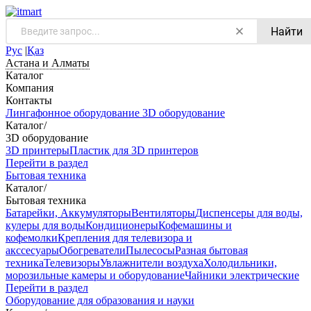
Найти
Рус
|
Қаз
Астана и Алматы
Каталог
Компания
Контакты
Лингафонное оборудование
3D оборудование
Каталог
/
3D оборудование
3D принтеры
Пластик для 3D принтеров
Перейти в раздел
Бытовая техника
Каталог
/
Бытовая техника
Батарейки, Аккумуляторы
Вентиляторы
Диспенсеры для воды,
кулеры для воды
Кондиционеры
Кофемашины и
кофемолки
Крепления для телевизора и
акссесуары
Обогреватели
Пылесосы
Разная бытовая
техника
Телевизоры
Увлажнители воздуха
Холодильники,
морозильные камеры и оборудование
Чайники электрические
Перейти в раздел
Оборудование для образования и науки