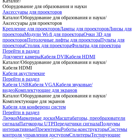
Каталог
/
Оборудование для образования и науки
Аксессуары для проекторов
Каталог
/
Оборудование для образования и науки
/
Аксессуары для проекторов
Крепление для проекторов
Лампы для проекторов
Линзы для
проектора
Модули Wi-fi для проектора
Очки 3D для
проекторов
Потолочные лифты для проектора
Пульты для
проектора
Столик для проектора
Фильтра для проектора
Перейти в раздел
Документ камеры
Кабеля DVI
Кабеля HDMI
Каталог
/
Оборудование для образования и науки
/
Кабеля HDMI
Кабеля акустичекие
Перейти в раздел
Кабеля USB
Кабеля VGA
Кабеля звуковые/
видео
Комплектующие для экранов
Каталог
/
Оборудование для образования и науки
/
Комплектующие для экранов
Кабеля для конференц систем
Перейти в раздел
Лючки
Маркерные доски
Масштабаторы, преобразователи
сигнала
Патчкорды UTP
Передатчики сигнала
Подиумы
интерактивные
Презентеры
Роботы-конструкторы
Системы
контроля управления доступом
Сплитеры
Тестирующие