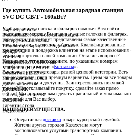
Где купить Автомобильная зарядная станция
SVC DC GB/T - 160кВт?
Удобная система поиска и фильтров поможет Вам найти
Характеристики
подходящую модель. Выставив нужные галочки в фильтрах,
Влажность
5% -95% без конденсации
через секунду вам будут представлены самые качественные
Интерфейсы
Bluetooth
товары
от самых известных брендов. Квалифицированные
Индикаторы
Заряд - Светодиодный
консультации и поддержка клиентов на этапе использования -
Бренд
SVC
визитная карточка нашей компании. Остались вопросы?
WiFi
Есть
Напишите в чат или позвоните, по указанным номерам
Размеры
850х700х1800 мм
телефонов на странице «
Контакты
».
Мощность (Вт)
160 кВт
В каталоге имеются
товары
разной ценовой
категории. Есть
Объем (литр)
2.23 м3
как бюджетные, так и премиум варианты. Цены на все
товары
Напряжение
50-1000В
всегда актуальны и доступны.
Заинтересовались покупкой
Длина кабеля
5 м
товара
? Не откладывайте покупку, сделайте заказ прямо
Дисплей
ЖК
сейчас! Мы поможем вам сделать правильный и максимально
Тип подлючения
GB/T
выгодный для Вас выбор.
Вес
280 кг
Гарантия
2 года
НАШИ ПРЕИМУЩЕСТВА.
Видеообзор
Оперативная
доставка
товара курьерской службой.
Жители других городов Казахстана могут
воспользоваться услугами транспортных компаний.