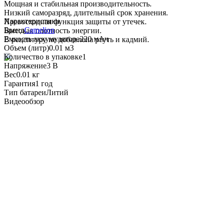
Мощная и стабильная производительность.
Низкий саморазряд, длительный срок хранения.
Характеристики
Превосходная функция защиты от утечек.
Бренд
Camelion
Высокая плотность энергии.
Емкость аккумулятора
220 мАч
В рецептуру не добавлена ртуть и кадмий.
Объем (литр)
0.01 м3
Количество в упаковке
1
Напряжение
3 В
Вес
0.01 кг
Гарантия
1 год
Тип батареи
Литий
Видеообзор