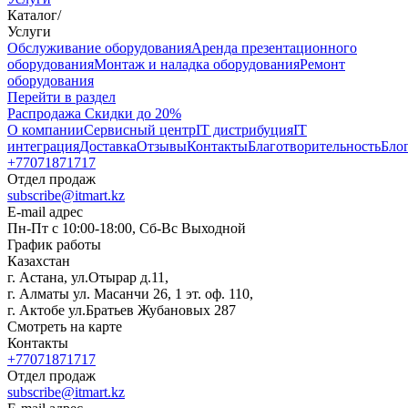
Каталог
/
Услуги
Oбслуживание оборудования
Аренда презентационного
оборудования
Монтаж и наладка оборудования
Ремонт
оборудования
Перейти в раздел
Распродажа
Скидки до 20%
О компании
Сервисный центр
IT дистрибуция
IT
интеграция
Доставка
Отзывы
Контакты
Благотворительность
Бло
+77071871717
Отдел продаж
subscribe@itmart.kz
E-mail адрес
Пн-Пт с 10:00-18:00, Сб-Вс Выходной
График работы
Казахстан
г. Астана, ул.Отырар д.11,
г. Алматы ул. Масанчи 26, 1 эт. оф. 110,
г. Актобе ул.Братьев Жубановых 287
Смотреть на карте
Контакты
+77071871717
Отдел продаж
subscribe@itmart.kz