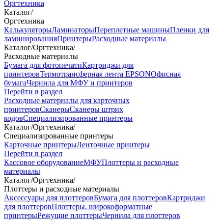
Оргтехника
Каталог
/
Оргтехника
Калькуляторы
Ламинаторы
Переплетные машины
Пленки для
ламинирования
Принтеры
Расходные материалы
Каталог
/
Оргтехника
/
Расходные материалы
Бумага для фотопечати
Картриджи для
принтеров
Термотрансферная лента EPSON
Офисная
бумага
Чернила для МФУ и принтеров
Перейти в раздел
Расходные материалы для карточных
принтеров
Сканеры
Сканеры штрих
кодов
Специализированные принтеры
Каталог
/
Оргтехника
/
Специализированные принтеры
Карточные принтеры
Ленточные принтеры
Перейти в раздел
Кассовое оборудование
МФУ
Плоттеры и расходные
материалы
Каталог
/
Оргтехника
/
Плоттеры и расходные материалы
Аксессуары для плоттеров
Бумага для плоттеров
Картриджи
для плоттеров
Плоттеры, широкоформатные
принтеры
Режущие плоттеры
Чернила для плоттеров