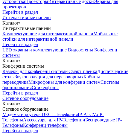
устройства
Проекторы
Интерактивные доски
Экраны для
проекторов
Перейти в раздел
Интерактивные панели
Каталог
/
Интерактивные панели
Комплектующие для интерактивной панели
Мобильные
стойки для интерактивной панели
Перейти в раздел
LED экраны и комплектующие
Видеостены
Конференц
системы
Каталог
/
Конференц системы
Камеры для конференц системы
Cмарт-пленка
Диспетчерские
столы
Звукоизоляция для переговорных
Кабины
переводчика
Микрофоны для конференц систем
Системы
бронирования
Спикерфоны
Перейти в раздел
Сетевое оборудование
Каталог
/
Сетевое оборудование
Модемы и роутеры
DECT-Телефония
IP-ATC
VoIP-
Телефоны
Аксессуары для IP-Телефонии
Беспроводные IP-
Телефоны
Конференц-телефоны
Перейти в раздел