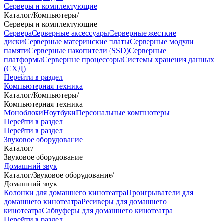
Серверы и комплектующие
Каталог
/
Компьютеры
/
Серверы и комплектующие
Сервера
Серверные аксессуары
Серверные жесткие
диски
Серверные материнские платы
Серверные модули
памяти
Серверные накопители (SSD)
Серверные
платформы
Серверные процессоры
Системы хранения данных
(СХД)
Перейти в раздел
Компьютерная техника
Каталог
/
Компьютеры
/
Компьютерная техника
Моноблоки
Ноутбуки
Персональные компьютеры
Перейти в раздел
Перейти в раздел
Звуковое оборудование
Каталог
/
Звуковое оборудование
Домашний звук
Каталог
/
Звуковое оборудование
/
Домашний звук
Колонки для домашнего кинотеатра
Проигрыватели для
домашнего кинотеатра
Ресиверы для домашнего
кинотеатра
Сабвуферы для домашнего кинотеатра
Перейти в раздел