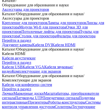
Каталог
/
Оборудование для образования и науки
Аксессуары для проекторов
Каталог
/
Оборудование для образования и науки
/
Аксессуары для проекторов
Крепление для проекторов
Лампы для проекторов
Линзы для
проектора
Модули Wi-fi для проектора
Очки 3D для
проекторов
Потолочные лифты для проектора
Пульты для
проектора
Столик для проектора
Фильтра для проектора
Перейти в раздел
Документ камеры
Кабеля DVI
Кабеля HDMI
Каталог
/
Оборудование для образования и науки
/
Кабеля HDMI
Кабеля акустичекие
Перейти в раздел
Кабеля USB
Кабеля VGA
Кабеля звуковые/
видео
Комплектующие для экранов
Каталог
/
Оборудование для образования и науки
/
Комплектующие для экранов
Кабеля для конференц систем
Перейти в раздел
Лючки
Маркерные доски
Масштабаторы, преобразователи
сигнала
Патчкорды UTP
Передатчики сигнала
Подиумы
интерактивные
Презентеры
Роботы-конструкторы
Системы
контроля управления доступом
Сплитеры
Тестирующие