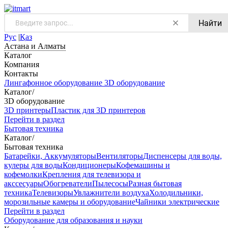
Найти
Рус
|
Қаз
Астана и Алматы
Каталог
Компания
Контакты
Лингафонное оборудование
3D оборудование
Каталог
/
3D оборудование
3D принтеры
Пластик для 3D принтеров
Перейти в раздел
Бытовая техника
Каталог
/
Бытовая техника
Батарейки, Аккумуляторы
Вентиляторы
Диспенсеры для воды,
кулеры для воды
Кондиционеры
Кофемашины и
кофемолки
Крепления для телевизора и
акссесуары
Обогреватели
Пылесосы
Разная бытовая
техника
Телевизоры
Увлажнители воздуха
Холодильники,
морозильные камеры и оборудование
Чайники электрические
Перейти в раздел
Оборудование для образования и науки