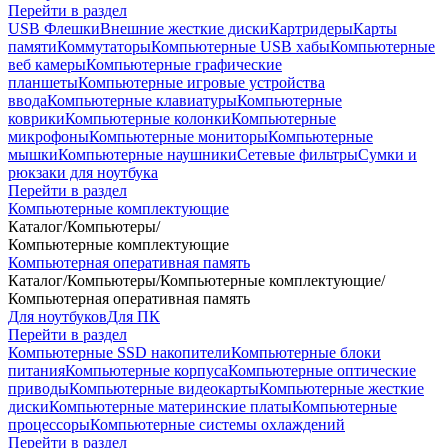
Перейти в раздел
USB Флешки
Внешние жесткие диски
Картридеры
Карты
памяти
Коммутаторы
Компьютерные USB хабы
Компьютерные
веб камеры
Компьютерные графические
планшеты
Компьютерные игровые устройства
ввода
Компьютерные клавиатуры
Компьютерные
коврики
Компьютерные колонки
Компьютерные
микрофоны
Компьютерные мониторы
Компьютерные
мышки
Компьютерные наушники
Сетевые фильтры
Сумки и
рюкзаки для ноутбука
Перейти в раздел
Компьютерные комплектующие
Каталог
/
Компьютеры
/
Компьютерные комплектующие
Компьютерная оперативная память
Каталог
/
Компьютеры
/
Компьютерные комплектующие
/
Компьютерная оперативная память
Для ноутбуков
Для ПК
Перейти в раздел
Компьютерные SSD накопители
Компьютерные блоки
питания
Компьютерные корпуса
Компьютерные оптические
приводы
Компьютерные видеокарты
Компьютерные жесткие
диски
Компьютерные материнские платы
Компьютерные
процессоры
Компьютерные системы охлаждений
Перейти в раздел