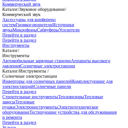
Коммерческий звук
Каталог
/
Звуковое оборудование
/
Коммерческий звук
Аксессуары для конференц
систем
Громкоговорители
Источники
звука
Микрофоны
Сабвуферы
Усилители
Перейти в раздел
Перейти в раздел
Инструменты
Каталог
/
Инструменты
Автомобильные зарядные станции
Аппараты высокого
давления
Солнечные электростанции
Каталог
/
Инструменты
/
Солнечные электростанции
Инверторы для солнечных панелей
Комплектующие для
электростанций
Солнечные панели
Перейти в раздел
Строительные инструменты
Тепловизоры
Тепловые
завесы
Тепловые
пушки
Электроинструменты
Электротехническое
оборудование
Тестирующие устройства для обслуживания
и ремонта
Перейти в раздел
Услуги