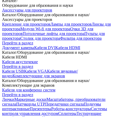
Каталог
/
Оборудование для образования и науки
Аксессуары для проекторов
Каталог
/
Оборудование для образования и науки
/
Аксессуары для проекторов
Крепление для проекторов
Лампы для проекторов
Линзы для
проектора
Модули Wi-fi для проектора
Очки 3D для
проекторов
Потолочные лифты для проектора
Пульты для
проектора
Столик для проектора
Фильтра для проектора
Перейти в раздел
Документ камеры
Кабеля DVI
Кабеля HDMI
Каталог
/
Оборудование для образования и науки
/
Кабеля HDMI
Кабеля акустичекие
Перейти в раздел
Кабеля USB
Кабеля VGA
Кабеля звуковые/
видео
Комплектующие для экранов
Каталог
/
Оборудование для образования и науки
/
Комплектующие для экранов
Кабеля для конференц систем
Перейти в раздел
Лючки
Маркерные доски
Масштабаторы, преобразователи
сигнала
Патчкорды UTP
Передатчики сигнала
Подиумы
интерактивные
Презентеры
Роботы-конструкторы
Системы
контроля управления доступом
Сплитеры
Тестирующие