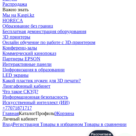
Распродажа
Важно знать
Мы на Kaspi.kz
HORECA
Образование без границ
Бесплатная демонстрация оборудования
3D принтеры
Онлайн обучение по работе с 3D-принтером
Конференц-залы
Коммерческий кинопоказ
Партнеры EPSON
Интерактивные панели
Цифровизация в образовании
LED экраны
Какой пластик нужен для 3D печати?
Лингафонный кабинет
Что такое СКУД?
Информационная безопасность
Искусственный интеллект (ИИ)
+77071871717
Главная
Каталог
Профиль
0
Корзина
Личный кабинет
Вход
Регистрация
Товары в избранном
Товары в сравнении
Рассчитаем