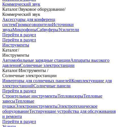
Коммерческий звук
Каталог
/
Звуковое оборудование
/
Коммерческий звук
Аксессуары для конференц
систем
Громкоговорители
Источники
звука
Микрофоны
Сабвуферы
Усилители
Перейти в раздел
Перейти в раздел
Инструменты
Каталог
/
Инструменты
Автомобильные зарядные станции
Аппараты высокого
давления
Солнечные электростанции
Каталог
/
Инструменты
/
Солнечные электростанции
Инверторы для солнечных панелей
Комплектующие для
электростанций
Солнечные панели
Перейти в раздел
Строительные инструменты
Тепловизоры
Тепловые
завесы
Тепловые
пушки
Электроинструменты
Электротехническое
оборудование
Тестирующие устройства для обслуживания
и ремонта
Перейти в раздел
Услуги