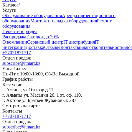
Каталог
/
Услуги
Oбслуживание оборудования
Аренда презентационного
оборудования
Монтаж и наладка оборудования
Ремонт
оборудования
Перейти в раздел
Распродажа
Скидки до 20%
О компании
Сервисный центр
IT дистрибуция
IT
интеграция
Доставка
Отзывы
Контакты
Благотворительность
Бло
+77071871717
Отдел продаж
subscribe@itmart.kz
E-mail адрес
Пн-Пт с 10:00-18:00, Сб-Вс Выходной
График работы
Казахстан
г. Астана, ул.Отырар д.11,
г. Алматы ул. Масанчи 26, 1 эт. оф. 110,
г. Актобе ул.Братьев Жубановых 287
Смотреть на карте
Контакты
+77071871717
Отдел продаж
subscribe@itmart.kz