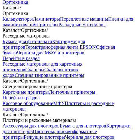
Оргтехника
Каталог
/
Оргтехника
Калькуляторы
Ламинаторы
Переплетные машины
Пленки для
ламинирования
Принтеры
Расходные материалы
Каталог
/
Оргтехника
/
Расходные материалы
Бумага для фотопечати
Картриджи для
принтеров
Термотрансферная лента EPSON
Офисная
бумага
Чернила для МФУ и принтеров
Перейти в раздел
Расходные материалы для карточных
принтеров
Сканеры
Сканеры штрих
кодов
Специализированные принтеры
Каталог
/
Оргтехника
/
Специализированные принтеры
Карточные принтеры
Ленточные принтеры
Перейти в раздел
Кассовое оборудование
МФУ
Плоттеры и расходные
материалы
Каталог
/
Оргтехника
/
Плоттеры и расходные материалы
Аксессуары для плоттеров
Бумага для плоттеров
Картриджи
для плоттеров
Плоттеры, широкоформатные
принтеры
Режущие плоттеры
Чернила для плоттеров