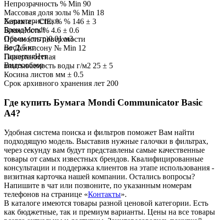
Непрозрачность % Min 90
Массовая доля золы % Min 18
Характеристики
Белизна – CIE, % % 146 ± 3
Бренд
Mondi
Влажность % 4.6 ± 0.6
Объем (литр)
0.01 м3
Прочность поверхности
Вес
2.5 кг
по Деннисону № Min 12
Гарантия
Нет
Поверхностная
Видеообзор
впитываемость воды г/м2 25 ± 5
Косина листов мм ± 0.5
Срок архивного хранения лет 200
Где купить Бумага Mondi Communicator Basic
А4?
Удобная система поиска и фильтров поможет Вам найти
подходящую модель. Выставив нужные галочки в фильтрах,
через секунду вам будут представлены самые качественные
товары
от самых известных брендов. Квалифицированные
консультации и поддержка клиентов на этапе использования -
визитная карточка нашей компании. Остались вопросы?
Напишите в чат или позвоните, по указанным номерам
телефонов на странице «
Контакты
».
В каталоге имеются
товары
разной ценовой
категории. Есть
как бюджетные, так и премиум варианты. Цены на все
товары