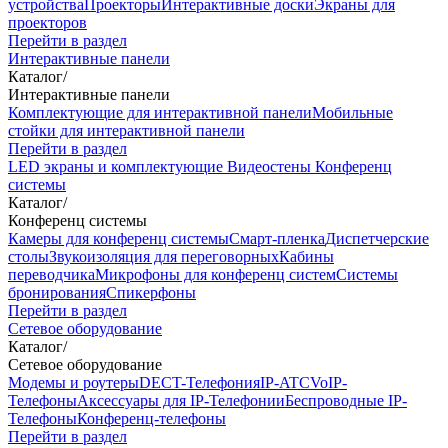
устройства
Проекторы
Интерактивные доски
Экраны для
проекторов
Перейти в раздел
Интерактивные панели
Каталог
/
Интерактивные панели
Комплектующие для интерактивной панели
Мобильные
стойки для интерактивной панели
Перейти в раздел
LED экраны и комплектующие
Видеостены
Конференц
системы
Каталог
/
Конференц системы
Камеры для конференц системы
Cмарт-пленка
Диспетчерские
столы
Звукоизоляция для переговорных
Кабины
переводчика
Микрофоны для конференц систем
Системы
бронирования
Спикерфоны
Перейти в раздел
Сетевое оборудование
Каталог
/
Сетевое оборудование
Модемы и роутеры
DECT-Телефония
IP-ATC
VoIP-
Телефоны
Аксессуары для IP-Телефонии
Беспроводные IP-
Телефоны
Конференц-телефоны
Перейти в раздел