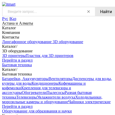
Найти
Рус
|
Қаз
Астана и Алматы
Каталог
Компания
Контакты
Лингафонное оборудование
3D оборудование
Каталог
/
3D оборудование
3D принтеры
Пластик для 3D принтеров
Перейти в раздел
Бытовая техника
Каталог
/
Бытовая техника
Батарейки, Аккумуляторы
Вентиляторы
Диспенсеры для воды,
кулеры для воды
Кондиционеры
Кофемашины и
кофемолки
Крепления для телевизора и
акссесуары
Обогреватели
Пылесосы
Разная бытовая
техника
Телевизоры
Увлажнители воздуха
Холодильники,
морозильные камеры и оборудование
Чайники электрические
Перейти в раздел
Оборудование для образования и науки