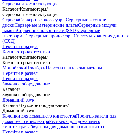
Серверы и комплектующие
Каталог
/
Компьютеры
/
Серверы и комплектующие
Сервера
Серверные аксессуары
Серверные жесткие
диски
Серверные материнские платы
Серверные модули
памяти
Серверные накопители (SSD)
Серверные
платформы
Серверные процессоры
Системы хранения данных
(СХД)
Перейти в раздел
Компьютерная техника
Каталог
/
Компьютеры
/
Компьютерная техника
Моноблоки
Ноутбуки
Персональные компьютеры
Перейти в раздел
Перейти в раздел
Звуковое оборудование
Каталог
/
Звуковое оборудование
Домашний звук
Каталог
/
Звуковое оборудование
/
Домашний звук
Колонки для домашнего кинотеатра
Проигрыватели для
домашнего кинотеатра
Ресиверы для домашнего
кинотеатра
Сабвуферы для домашнего кинотеатра
Перейти в раздел