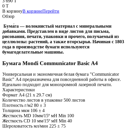
3 690 T
0 T
В корзину
В корзине
Перейти
Обзор
Бума́га — волокнистый материал с минеральными
добавками. Представлен в виде листов для письма,
рисования, печати, упаковки и прочего, получаемый из
целлюлозы: растений, а также вторсырья. Начиная с 1803
года в производстве бумаги используются
бумагоделательные машины.
Бумага Mondi Communicator Basic А4
Универсальная и экономичная белая бумага "Communicator
Basic" А4 предназначена для повседневной работы в офисе.
Идеально подходит для монохромной лазерной печати.
Характеристики
Формат A4 (21 x 29.7 см)
Количество листов в упаковке 500 листов
Плотность г/м2 80 ± 3
Толщина мкм 106 ± 4
Жесткость МD 10мм/15º мН Min 100
Жесткость СD 10 мм/15º мН Min 40
Шероховатость мл/мин 225 ± 75