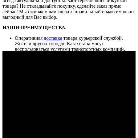
всегда актуальны и доступны.
Заинтересовались покупкой
товара
? Не откладывайте покупку, сделайте заказ прямо
сейчас! Мы поможем вам сделать правильный и максимально
выгодный для Вас выбор.
НАШИ ПРЕИМУЩЕСТВА.
Оперативная
доставка
товара курьерской службой.
Жители других городов Казахстана могут
воспользоваться услугами транспортных компаний.
Дилерская гарантия на всю технику. При поломке
машины в рамках гарантийного срока обязуемся
отремонтировать
технику или поменять на новую.
Любые способы
оплаты
: наличные, безналичные,
наложенный платеж.