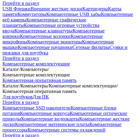
Перейти в раздел
USB Флешки
Внешние жесткие диски
Картридеры
Карты
памяти
Коммутаторы
Компьютерные USB хабы
Компьютерные
веб камеры
Компьютерные графические
планшеты
Компьютерные игровые устройства
ввода
Компьютерные клавиатуры
Компьютерные
коврики
Компьютерные колонки
Компьютерные
микрофоны
Компьютерные мониторы
Компьютерные
мышки
Компьютерные наушники
Сетевые фильтры
Сумки и
рюкзаки для ноутбука
Перейти в раздел
Компьютерные комплектующие
Каталог
/
Компьютеры
/
Компьютерные комплектующие
Компьютерная оперативная память
Каталог
/
Компьютеры
/
Компьютерные комплектующие
/
Компьютерная оперативная память
Для ноутбуков
Для ПК
Перейти в раздел
Компьютерные SSD накопители
Компьютерные блоки
питания
Компьютерные корпуса
Компьютерные оптические
приводы
Компьютерные видеокарты
Компьютерные жесткие
диски
Компьютерные материнские платы
Компьютерные
процессоры
Компьютерные системы охлаждений
Перейти в раздел