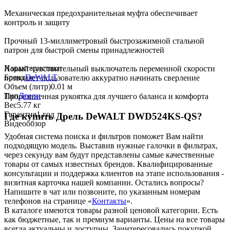
Механическая предохранительная муфта обеспечивает
контроль и защиту
Прочный 13-миллиметровый быстрозажимной стальной
патрон для быстрой смены принадлежностей
Характеристики
Новый чувствительный выключатель переменной скорости
Бренд
DeWALT
позволяет пользователю аккуратно начинать сверление
Объем (литр)
0.01 м
Тип
Дрели
Прорезиненная рукоятка для лучшего баланса и комфорта
Вес
5.77 кг
Гарантия
1 год
Где купить Дрель DeWALT DWD524KS-QS?
Видеообзор
Удобная система поиска и фильтров поможет Вам найти
подходящую модель. Выставив нужные галочки в фильтрах,
через секунду вам будут представлены самые качественные
товары
от самых известных брендов. Квалифицированные
консультации и поддержка клиентов на этапе использования -
визитная карточка нашей компании. Остались вопросы?
Напишите в чат или позвоните, по указанным номерам
телефонов на странице «
Контакты
».
В каталоге имеются
товары
разной ценовой
категории. Есть
как бюджетные, так и премиум варианты. Цены на все
товары
всегда актуальны и доступны.
Заинтересовались покупкой