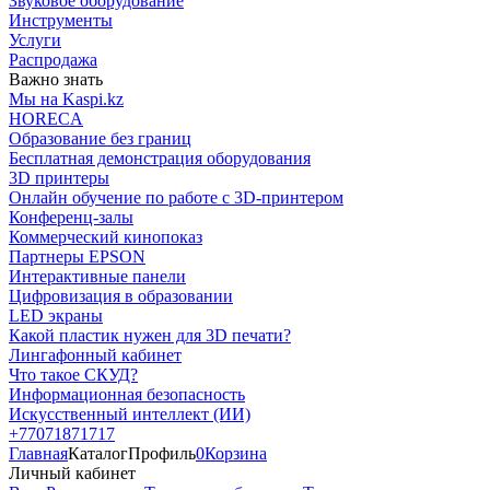
Звуковое оборудование
Инструменты
Услуги
Распродажа
Важно знать
Мы на Kaspi.kz
HORECA
Образование без границ
Бесплатная демонстрация оборудования
3D принтеры
Онлайн обучение по работе с 3D-принтером
Конференц-залы
Коммерческий кинопоказ
Партнеры EPSON
Интерактивные панели
Цифровизация в образовании
LED экраны
Какой пластик нужен для 3D печати?
Лингафонный кабинет
Что такое СКУД?
Информационная безопасность
Искусственный интеллект (ИИ)
+77071871717
Главная
Каталог
Профиль
0
Корзина
Личный кабинет