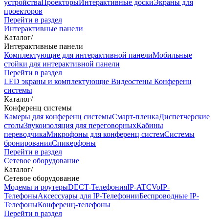
устройства
Проекторы
Интерактивные доски
Экраны для
проекторов
Перейти в раздел
Интерактивные панели
Каталог
/
Интерактивные панели
Комплектующие для интерактивной панели
Мобильные
стойки для интерактивной панели
Перейти в раздел
LED экраны и комплектующие
Видеостены
Конференц
системы
Каталог
/
Конференц системы
Камеры для конференц системы
Cмарт-пленка
Диспетчерские
столы
Звукоизоляция для переговорных
Кабины
переводчика
Микрофоны для конференц систем
Системы
бронирования
Спикерфоны
Перейти в раздел
Сетевое оборудование
Каталог
/
Сетевое оборудование
Модемы и роутеры
DECT-Телефония
IP-ATC
VoIP-
Телефоны
Аксессуары для IP-Телефонии
Беспроводные IP-
Телефоны
Конференц-телефоны
Перейти в раздел