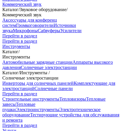
Коммерческий звук
Каталог
/
Звуковое оборудование
/
Коммерческий звук
Аксессуары для конференц
систем
Громкоговорители
Источники
звука
Микрофоны
Сабвуферы
Усилители
Перейти в раздел
Перейти в раздел
Инструменты
Каталог
/
Инструменты
Автомобильные зарядные станции
Аппараты высокого
давления
Солнечные электростанции
Каталог
/
Инструменты
/
Солнечные электростанции
Инверторы для солнечных панелей
Комплектующие для
электростанций
Солнечные панели
Перейти в раздел
Строительные инструменты
Тепловизоры
Тепловые
завесы
Тепловые
пушки
Электроинструменты
Электротехническое
оборудование
Тестирующие устройства для обслуживания
и ремонта
Перейти в раздел
Услуги