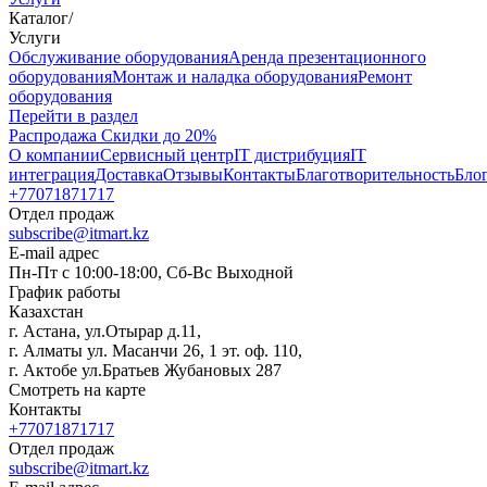
Каталог
/
Услуги
Oбслуживание оборудования
Аренда презентационного
оборудования
Монтаж и наладка оборудования
Ремонт
оборудования
Перейти в раздел
Распродажа
Скидки до 20%
О компании
Сервисный центр
IT дистрибуция
IT
интеграция
Доставка
Отзывы
Контакты
Благотворительность
Бло
+77071871717
Отдел продаж
subscribe@itmart.kz
E-mail адрес
Пн-Пт с 10:00-18:00, Сб-Вс Выходной
График работы
Казахстан
г. Астана, ул.Отырар д.11,
г. Алматы ул. Масанчи 26, 1 эт. оф. 110,
г. Актобе ул.Братьев Жубановых 287
Смотреть на карте
Контакты
+77071871717
Отдел продаж
subscribe@itmart.kz