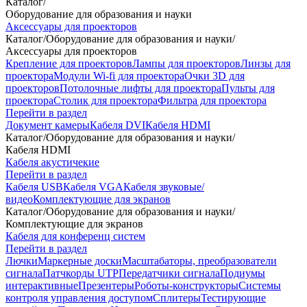
Каталог
/
Оборудование для образования и науки
Аксессуары для проекторов
Каталог
/
Оборудование для образования и науки
/
Аксессуары для проекторов
Крепление для проекторов
Лампы для проекторов
Линзы для
проектора
Модули Wi-fi для проектора
Очки 3D для
проекторов
Потолочные лифты для проектора
Пульты для
проектора
Столик для проектора
Фильтра для проектора
Перейти в раздел
Документ камеры
Кабеля DVI
Кабеля HDMI
Каталог
/
Оборудование для образования и науки
/
Кабеля HDMI
Кабеля акустичекие
Перейти в раздел
Кабеля USB
Кабеля VGA
Кабеля звуковые/
видео
Комплектующие для экранов
Каталог
/
Оборудование для образования и науки
/
Комплектующие для экранов
Кабеля для конференц систем
Перейти в раздел
Лючки
Маркерные доски
Масштабаторы, преобразователи
сигнала
Патчкорды UTP
Передатчики сигнала
Подиумы
интерактивные
Презентеры
Роботы-конструкторы
Системы
контроля управления доступом
Сплитеры
Тестирующие