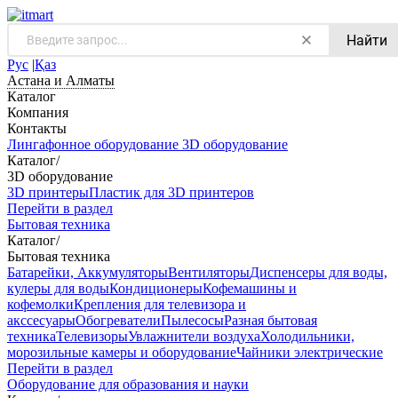
Найти
Рус
|
Қаз
Астана и Алматы
Каталог
Компания
Контакты
Лингафонное оборудование
3D оборудование
Каталог
/
3D оборудование
3D принтеры
Пластик для 3D принтеров
Перейти в раздел
Бытовая техника
Каталог
/
Бытовая техника
Батарейки, Аккумуляторы
Вентиляторы
Диспенсеры для воды,
кулеры для воды
Кондиционеры
Кофемашины и
кофемолки
Крепления для телевизора и
акссесуары
Обогреватели
Пылесосы
Разная бытовая
техника
Телевизоры
Увлажнители воздуха
Холодильники,
морозильные камеры и оборудование
Чайники электрические
Перейти в раздел
Оборудование для образования и науки