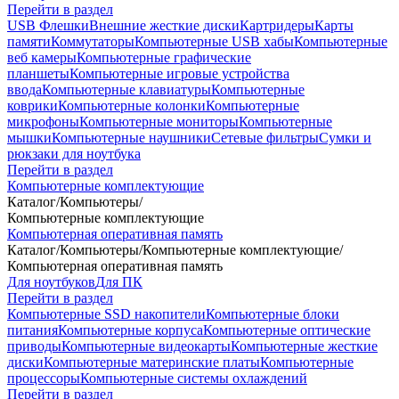
Перейти в раздел
USB Флешки
Внешние жесткие диски
Картридеры
Карты
памяти
Коммутаторы
Компьютерные USB хабы
Компьютерные
веб камеры
Компьютерные графические
планшеты
Компьютерные игровые устройства
ввода
Компьютерные клавиатуры
Компьютерные
коврики
Компьютерные колонки
Компьютерные
микрофоны
Компьютерные мониторы
Компьютерные
мышки
Компьютерные наушники
Сетевые фильтры
Сумки и
рюкзаки для ноутбука
Перейти в раздел
Компьютерные комплектующие
Каталог
/
Компьютеры
/
Компьютерные комплектующие
Компьютерная оперативная память
Каталог
/
Компьютеры
/
Компьютерные комплектующие
/
Компьютерная оперативная память
Для ноутбуков
Для ПК
Перейти в раздел
Компьютерные SSD накопители
Компьютерные блоки
питания
Компьютерные корпуса
Компьютерные оптические
приводы
Компьютерные видеокарты
Компьютерные жесткие
диски
Компьютерные материнские платы
Компьютерные
процессоры
Компьютерные системы охлаждений
Перейти в раздел