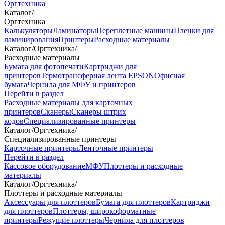
Оргтехника
Каталог
/
Оргтехника
Калькуляторы
Ламинаторы
Переплетные машины
Пленки для
ламинирования
Принтеры
Расходные материалы
Каталог
/
Оргтехника
/
Расходные материалы
Бумага для фотопечати
Картриджи для
принтеров
Термотрансферная лента EPSON
Офисная
бумага
Чернила для МФУ и принтеров
Перейти в раздел
Расходные материалы для карточных
принтеров
Сканеры
Сканеры штрих
кодов
Специализированные принтеры
Каталог
/
Оргтехника
/
Специализированные принтеры
Карточные принтеры
Ленточные принтеры
Перейти в раздел
Кассовое оборудование
МФУ
Плоттеры и расходные
материалы
Каталог
/
Оргтехника
/
Плоттеры и расходные материалы
Аксессуары для плоттеров
Бумага для плоттеров
Картриджи
для плоттеров
Плоттеры, широкоформатные
принтеры
Режущие плоттеры
Чернила для плоттеров