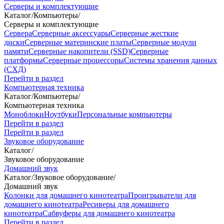
Серверы и комплектующие
Каталог
/
Компьютеры
/
Серверы и комплектующие
Сервера
Серверные аксессуары
Серверные жесткие
диски
Серверные материнские платы
Серверные модули
памяти
Серверные накопители (SSD)
Серверные
платформы
Серверные процессоры
Системы хранения данных
(СХД)
Перейти в раздел
Компьютерная техника
Каталог
/
Компьютеры
/
Компьютерная техника
Моноблоки
Ноутбуки
Персональные компьютеры
Перейти в раздел
Перейти в раздел
Звуковое оборудование
Каталог
/
Звуковое оборудование
Домашний звук
Каталог
/
Звуковое оборудование
/
Домашний звук
Колонки для домашнего кинотеатра
Проигрыватели для
домашнего кинотеатра
Ресиверы для домашнего
кинотеатра
Сабвуферы для домашнего кинотеатра
Перейти в раздел