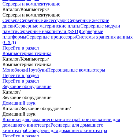
Серверы и комплектующие
Каталог
/
Компьютеры
/
Серверы и комплектующие
Сервера
Серверные аксессуары
Серверные жесткие
диски
Серверные материнские платы
Серверные модули
памяти
Серверные накопители (SSD)
Серверные
платформы
Серверные процессоры
Системы хранения данных
(СХД)
Перейти в раздел
Компьютерная техника
Каталог
/
Компьютеры
/
Компьютерная техника
Моноблоки
Ноутбуки
Персональные компьютеры
Перейти в раздел
Перейти в раздел
Звуковое оборудование
Каталог
/
Звуковое оборудование
Домашний звук
Каталог
/
Звуковое оборудование
/
Домашний звук
Колонки для домашнего кинотеатра
Проигрыватели для
домашнего кинотеатра
Ресиверы для домашнего
кинотеатра
Сабвуферы для домашнего кинотеатра
Перейти в раздел