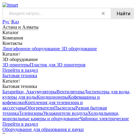
Найти
Рус
|
Қаз
Астана и Алматы
Каталог
Компания
Контакты
Лингафонное оборудование
3D оборудование
Каталог
/
3D оборудование
3D принтеры
Пластик для 3D принтеров
Перейти в раздел
Бытовая техника
Каталог
/
Бытовая техника
Батарейки, Аккумуляторы
Вентиляторы
Диспенсеры для воды,
кулеры для воды
Кондиционеры
Кофемашины и
кофемолки
Крепления для телевизора и
акссесуары
Обогреватели
Пылесосы
Разная бытовая
техника
Телевизоры
Увлажнители воздуха
Холодильники,
морозильные камеры и оборудование
Чайники электрические
Перейти в раздел
Оборудование для образования и науки