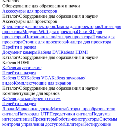
Каталог
/
Оборудование для образования и науки
Аксессуары для проекторов
Каталог
/
Оборудование для образования и науки
/
Аксессуары для проекторов
Крепление для проекторов
Лампы для проекторов
Линзы для
проектора
Модули Wi-fi для проектора
Очки 3D для
проекторов
Потолочные лифты для проектора
Пульты для
проектора
Столик для проектора
Фильтра для проектора
Перейти в раздел
Документ камеры
Кабеля DVI
Кабеля HDMI
Каталог
/
Оборудование для образования и науки
/
Кабеля HDMI
Кабеля акустичекие
Перейти в раздел
Кабеля USB
Кабеля VGA
Кабеля звуковые/
видео
Комплектующие для экранов
Каталог
/
Оборудование для образования и науки
/
Комплектующие для экранов
Кабеля для конференц систем
Перейти в раздел
Лючки
Маркерные доски
Масштабаторы, преобразователи
сигнала
Патчкорды UTP
Передатчики сигнала
Подиумы
интерактивные
Презентеры
Роботы-конструкторы
Системы
контроля управления доступом
Сплитеры
Тестирующие