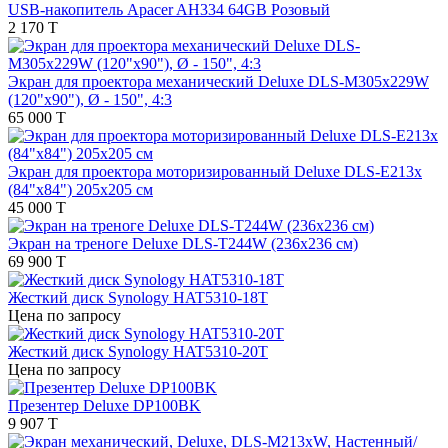
USB-накопитель Apacer AH334 64GB Розовый
2 170 T
Экран для проектора механический Deluxe DLS-M305х229W
(120"х90"), Ø - 150", 4:3
65 000 T
Экран для проектора моторизированный Deluxe DLS-E213x
(84"х84") 205х205 см
45 000 T
Экран на треноге Deluxe DLS-T244W (236х236 см)
69 900 T
Жесткий диск Synology HAT5310-18T
Цена по запросу
Жесткий диск Synology HAT5310-20T
Цена по запросу
Презентер Deluxe DP100BK
9 907 T