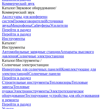
Коммерческий звук
Каталог
/
Звуковое оборудование
/
Коммерческий звук
Аксессуары для конференц
систем
Громкоговорители
Источники
звука
Микрофоны
Сабвуферы
Усилители
Перейти в раздел
Перейти в раздел
Инструменты
Каталог
/
Инструменты
Автомобильные зарядные станции
Аппараты высокого
давления
Солнечные электростанции
Каталог
/
Инструменты
/
Солнечные электростанции
Инверторы для солнечных панелей
Комплектующие для
электростанций
Солнечные панели
Перейти в раздел
Строительные инструменты
Тепловизоры
Тепловые
завесы
Тепловые
пушки
Электроинструменты
Электротехническое
оборудование
Тестирующие устройства для обслуживания
и ремонта
Перейти в раздел
Услуги