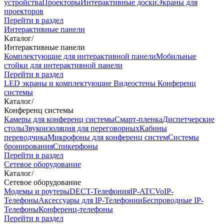
устройства
Проекторы
Интерактивные доски
Экраны для
проекторов
Перейти в раздел
Интерактивные панели
Каталог
/
Интерактивные панели
Комплектующие для интерактивной панели
Мобильные
стойки для интерактивной панели
Перейти в раздел
LED экраны и комплектующие
Видеостены
Конференц
системы
Каталог
/
Конференц системы
Камеры для конференц системы
Cмарт-пленка
Диспетчерские
столы
Звукоизоляция для переговорных
Кабины
переводчика
Микрофоны для конференц систем
Системы
бронирования
Спикерфоны
Перейти в раздел
Сетевое оборудование
Каталог
/
Сетевое оборудование
Модемы и роутеры
DECT-Телефония
IP-ATC
VoIP-
Телефоны
Аксессуары для IP-Телефонии
Беспроводные IP-
Телефоны
Конференц-телефоны
Перейти в раздел