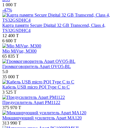
1 000 T
-47%
Карта памяти Secure Digital 32 GB Transcend, Class 4,
TS32GSDHC4
12 400 T
6 600 T
Mio MiVue, М300
65 835 T
Громкоговоритель Apart OVO5-BL
5.0
35 000 T
Кабель USB micro PQI Type C to C
3 525 T
Предусилитель Apart PM1122
375 970 T
Микширующий усилитель Apart MA120
313 990 T