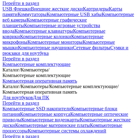
Перейти в раздел
USB Флешки
Внешние жесткие диски
Картридеры
Карты
памяти
Коммутаторы
Компьютерные USB хабы
Компьютерные
веб камеры
Компьютерные графические
планшеты
Компьютерные игровые устройства
ввода
Компьютерные клавиатуры
Компьютерные
коврики
Компьютерные колонки
Компьютерные
микрофоны
Компьютерные мониторы
Компьютерные
мышки
Компьютерные наушники
Сетевые фильтры
Сумки и
рюкзаки для ноутбука
Перейти в раздел
Компьютерные комплектующие
Каталог
/
Компьютеры
/
Компьютерные комплектующие
Компьютерная оперативная память
Каталог
/
Компьютеры
/
Компьютерные комплектующие
/
Компьютерная оперативная память
Для ноутбуков
Для ПК
Перейти в раздел
Компьютерные SSD накопители
Компьютерные блоки
питания
Компьютерные корпуса
Компьютерные оптические
приводы
Компьютерные видеокарты
Компьютерные жесткие
диски
Компьютерные материнские платы
Компьютерные
процессоры
Компьютерные системы охлаждений
Перейти в раздел