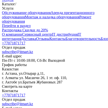
Каталог
/
Услуги
Oбслуживание оборудования
Аренда презентационного
оборудования
Монтаж и наладка оборудования
Ремонт
оборудования
Перейти в раздел
Распродажа
Скидки до 20%
О компании
Сервисный центр
IT дистрибуция
IT
интеграция
Доставка
Отзывы
Контакты
Благотворительность
Бло
+77071871717
Отдел продаж
subscribe@itmart.kz
E-mail адрес
Пн-Пт с 10:00-18:00, Сб-Вс Выходной
График работы
Казахстан
г. Астана, ул.Отырар д.11,
г. Алматы ул. Масанчи 26, 1 эт. оф. 110,
г. Актобе ул.Братьев Жубановых 287
Смотреть на карте
Контакты
+77071871717
Отдел продаж
subscribe@itmart.kz