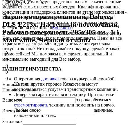
через секунду вам будут представлены самые качественные
Отзывы
0
модели от самых известных брендов. Квалифицированные
консультации и поддержка клиентов на этапе использования -
Экран моторизированный, Deluxe,
визитная карточка нашей компании. Остались вопросы?
Напишите в чат или позвоните, по указанным номерам
DLS-E213x, Настенный/потолочный,
телефонов на странице «
Контакты
».
Рабочая поверхность 205х205 см., 1:1,
В каталоге имеются экраны различной ценовой категории.
Есть как бюджетные, так и премиум варианты. Цены на все
Matt white, Чёрный отзывы
экраны всегда актуальны и доступны. Заинтересовала
покупка экрана? Не откладывайте покупку, сделайте заказ
0
прямо сейчас! Мы поможем вам сделать правильный и
максимально выгодный для Вас выбор.
0
0
НАШИ ПРЕИМУЩЕСТВА.
0
0
Оперативная
доставка
товара курьерской службой.
Жители других городов Казахстана могут
Написать отзыв
воспользоваться услугами транспортных компаний.
Написать отзыв
Дилерская гарантия на всю технику. При поломке
машины в рамках гарантийного срока обязуемся
Ваше имя
отремонтировать
технику или поменять на новую.
Любые способы
оплаты
: наличные, безналичные,
Электронная почта
наложенный платеж.
Заголовок