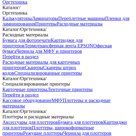
Оргтехника
Каталог
/
Оргтехника
Калькуляторы
Ламинаторы
Переплетные машины
Пленки для
ламинирования
Принтеры
Расходные материалы
Каталог
/
Оргтехника
/
Расходные материалы
Бумага для фотопечати
Картриджи для
принтеров
Термотрансферная лента EPSON
Офисная
бумага
Чернила для МФУ и принтеров
Перейти в раздел
Расходные материалы для карточных
принтеров
Сканеры
Сканеры штрих
кодов
Специализированные принтеры
Каталог
/
Оргтехника
/
Специализированные принтеры
Карточные принтеры
Ленточные принтеры
Перейти в раздел
Кассовое оборудование
МФУ
Плоттеры и расходные
материалы
Каталог
/
Оргтехника
/
Плоттеры и расходные материалы
Аксессуары для плоттеров
Бумага для плоттеров
Картриджи
для плоттеров
Плоттеры, широкоформатные
принтеры
Режущие плоттеры
Чернила для плоттеров