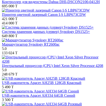
Контроллер для видеостены Dahua DHI-DSCON2100-0412H
695 000 T
Принтер цветной лазерный Canon I-S LBP673CDW
421 000 T
414 000 T
Система хранения данных (сервер) Synology DS1525+
649 800 T
Маршрутизатор Synology RT2600ac
5.0
133 024 T
Центральный процессор (CPU) Intel Xeon Silver Processor 4208
5.0
248 679 T
USB-накопитель Apacer AH25B 128GB Красный
5 490 T
USB-накопитель Apacer AH334 64GB Синий
3 500 T