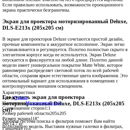
Если правильно использовать, возможности проекционного
экрана практически безграничны.
Экран для проектора моторизированный Deluxe,
DLS-E213x (205х205 см)
В экране для проекторов Deluxe сочетаются простой дизайн,
прочные компоненты и аккуратное исполнение. Экран легко
устанавливается и регулируется. Полотно полностью скрыто в
элегантном корпусе когда не используется. Экран Deluxe
опускается и фиксируется на любой длине. Полотно данной
модели имеет универсальное покрытие Matte White, которое
равномерно распределяет световой поток по всей рабочей
области, сохраняя яркие естественные цвета изображения. Это
оптимальный вариант для использования в помещениях с
контролируемым внешним освещением.
Характеристики
Где купить экран для проектора
Бренд
Deluxe
Назначение
Моторизованный
моторизированный Deluxe, DLS-E213x (205х205
Соотношение сторон
1:1
см)?
Размер рабочей области
205x205
Размер экрана
118"
Удобная система поиска и фильтров поможет Вам найти
Вес
14.7 кг
подходящую модель. Выставив нужные галочки в фильтрах,
Гарантия
1 год