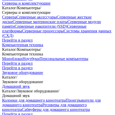
Серверы и комплектующие
Каталог
/
Компьютеры
/
Серверы и комплектующие
Сервера
Серверные аксессуары
Серверные жесткие
диски
Серверные материнские платы
Серверные модули
памяти
Серверные накопители (SSD)
Серверные
платформы
Серверные процессоры
Системы хранения данных
(СХД)
Перейти в раздел
Компьютерная техника
Каталог
/
Компьютеры
/
Компьютерная техника
Моноблоки
Ноутбуки
Персональные компьютеры
Перейти в раздел
Перейти в раздел
Звуковое оборудование
Каталог
/
Звуковое оборудование
Домашний звук
Каталог
/
Звуковое оборудование
/
Домашний звук
Колонки для домашнего кинотеатра
Проигрыватели для
домашнего кинотеатра
Ресиверы для домашнего
кинотеатра
Сабвуферы для домашнего кинотеатра
Перейти в раздел