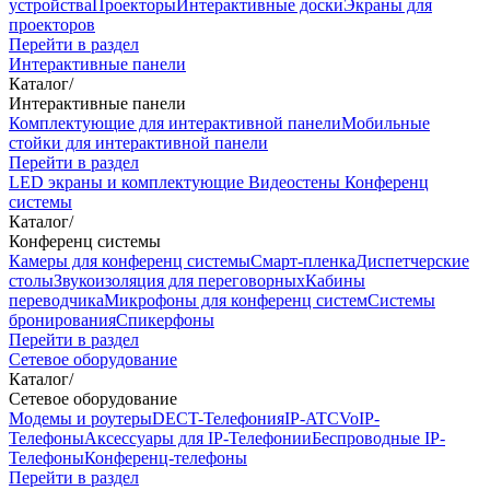
устройства
Проекторы
Интерактивные доски
Экраны для
проекторов
Перейти в раздел
Интерактивные панели
Каталог
/
Интерактивные панели
Комплектующие для интерактивной панели
Мобильные
стойки для интерактивной панели
Перейти в раздел
LED экраны и комплектующие
Видеостены
Конференц
системы
Каталог
/
Конференц системы
Камеры для конференц системы
Cмарт-пленка
Диспетчерские
столы
Звукоизоляция для переговорных
Кабины
переводчика
Микрофоны для конференц систем
Системы
бронирования
Спикерфоны
Перейти в раздел
Сетевое оборудование
Каталог
/
Сетевое оборудование
Модемы и роутеры
DECT-Телефония
IP-ATC
VoIP-
Телефоны
Аксессуары для IP-Телефонии
Беспроводные IP-
Телефоны
Конференц-телефоны
Перейти в раздел