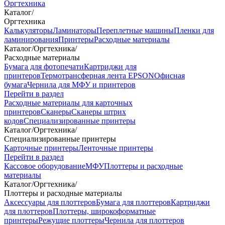
Оргтехника
Каталог
/
Оргтехника
Калькуляторы
Ламинаторы
Переплетные машины
Пленки для
ламинирования
Принтеры
Расходные материалы
Каталог
/
Оргтехника
/
Расходные материалы
Бумага для фотопечати
Картриджи для
принтеров
Термотрансферная лента EPSON
Офисная
бумага
Чернила для МФУ и принтеров
Перейти в раздел
Расходные материалы для карточных
принтеров
Сканеры
Сканеры штрих
кодов
Специализированные принтеры
Каталог
/
Оргтехника
/
Специализированные принтеры
Карточные принтеры
Ленточные принтеры
Перейти в раздел
Кассовое оборудование
МФУ
Плоттеры и расходные
материалы
Каталог
/
Оргтехника
/
Плоттеры и расходные материалы
Аксессуары для плоттеров
Бумага для плоттеров
Картриджи
для плоттеров
Плоттеры, широкоформатные
принтеры
Режущие плоттеры
Чернила для плоттеров