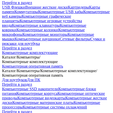
Перейти в раздел
USB Флешки
Внешние жесткие диски
Картридеры
Карты
памяти
Коммутаторы
Компьютерные USB хабы
Компьютерные
веб камеры
Компьютерные графические
планшеты
Компьютерные игровые устройства
ввода
Компьютерные клавиатуры
Компьютерные
коврики
Компьютерные колонки
Компьютерные
микрофоны
Компьютерные мониторы
Компьютерные
мышки
Компьютерные наушники
Сетевые фильтры
Сумки и
рюкзаки для ноутбука
Перейти в раздел
Компьютерные комплектующие
Каталог
/
Компьютеры
/
Компьютерные комплектующие
Компьютерная оперативная память
Каталог
/
Компьютеры
/
Компьютерные комплектующие
/
Компьютерная оперативная память
Для ноутбуков
Для ПК
Перейти в раздел
Компьютерные SSD накопители
Компьютерные блоки
питания
Компьютерные корпуса
Компьютерные оптические
приводы
Компьютерные видеокарты
Компьютерные жесткие
диски
Компьютерные материнские платы
Компьютерные
процессоры
Компьютерные системы охлаждений
Перейти в раздел