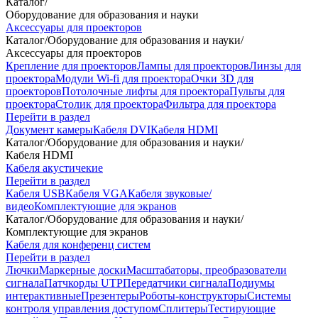
Каталог
/
Оборудование для образования и науки
Аксессуары для проекторов
Каталог
/
Оборудование для образования и науки
/
Аксессуары для проекторов
Крепление для проекторов
Лампы для проекторов
Линзы для
проектора
Модули Wi-fi для проектора
Очки 3D для
проекторов
Потолочные лифты для проектора
Пульты для
проектора
Столик для проектора
Фильтра для проектора
Перейти в раздел
Документ камеры
Кабеля DVI
Кабеля HDMI
Каталог
/
Оборудование для образования и науки
/
Кабеля HDMI
Кабеля акустичекие
Перейти в раздел
Кабеля USB
Кабеля VGA
Кабеля звуковые/
видео
Комплектующие для экранов
Каталог
/
Оборудование для образования и науки
/
Комплектующие для экранов
Кабеля для конференц систем
Перейти в раздел
Лючки
Маркерные доски
Масштабаторы, преобразователи
сигнала
Патчкорды UTP
Передатчики сигнала
Подиумы
интерактивные
Презентеры
Роботы-конструкторы
Системы
контроля управления доступом
Сплитеры
Тестирующие