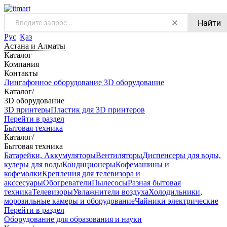
Найти
Рус
|
Қаз
Астана и Алматы
Каталог
Компания
Контакты
Лингафонное оборудование
3D оборудование
Каталог
/
3D оборудование
3D принтеры
Пластик для 3D принтеров
Перейти в раздел
Бытовая техника
Каталог
/
Бытовая техника
Батарейки, Аккумуляторы
Вентиляторы
Диспенсеры для воды,
кулеры для воды
Кондиционеры
Кофемашины и
кофемолки
Крепления для телевизора и
акссесуары
Обогреватели
Пылесосы
Разная бытовая
техника
Телевизоры
Увлажнители воздуха
Холодильники,
морозильные камеры и оборудование
Чайники электрические
Перейти в раздел
Оборудование для образования и науки