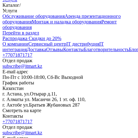
Каталог
/
Услуги
Oбслуживание оборудования
Аренда презентационного
оборудования
Монтаж и наладка оборудования
Ремонт
оборудования
Перейти в раздел
Распродажа
Скидки до 20%
О компании
Сервисный центр
IT дистрибуция
IT
интеграция
Доставка
Отзывы
Контакты
Благотворительность
Бло
+77071871717
Отдел продаж
subscribe@itmart.kz
E-mail адрес
Пн-Пт с 10:00-18:00, Сб-Вс Выходной
График работы
Казахстан
г. Астана, ул.Отырар д.11,
г. Алматы ул. Масанчи 26, 1 эт. оф. 110,
г. Актобе ул.Братьев Жубановых 287
Смотреть на карте
Контакты
+77071871717
Отдел продаж
subscribe@itmart.kz