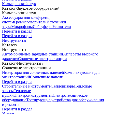
Коммерческий звук
Каталог
/
Звуковое оборудование
/
Коммерческий звук
Аксессуары для конференц
систем
Громкоговорители
Источники
звука
Микрофоны
Сабвуферы
Усилители
Перейти в раздел
Перейти в раздел
Инструменты
Каталог
/
Инструменты
Автомобильные зарядные станции
Аппараты высокого
давления
Солнечные электростанции
Каталог
/
Инструменты
/
Солнечные электростанции
Инверторы для солнечных панелей
Комплектующие для
электростанций
Солнечные панели
Перейти в раздел
Строительные инструменты
Тепловизоры
Тепловые
завесы
Тепловые
пушки
Электроинструменты
Электротехническое
оборудование
Тестирующие устройства для обслуживания
и ремонта
Перейти в раздел
Услуги