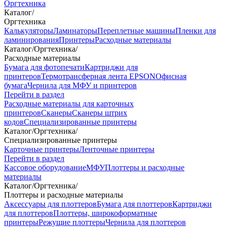
Оргтехника
Каталог
/
Оргтехника
Калькуляторы
Ламинаторы
Переплетные машины
Пленки для
ламинирования
Принтеры
Расходные материалы
Каталог
/
Оргтехника
/
Расходные материалы
Бумага для фотопечати
Картриджи для
принтеров
Термотрансферная лента EPSON
Офисная
бумага
Чернила для МФУ и принтеров
Перейти в раздел
Расходные материалы для карточных
принтеров
Сканеры
Сканеры штрих
кодов
Специализированные принтеры
Каталог
/
Оргтехника
/
Специализированные принтеры
Карточные принтеры
Ленточные принтеры
Перейти в раздел
Кассовое оборудование
МФУ
Плоттеры и расходные
материалы
Каталог
/
Оргтехника
/
Плоттеры и расходные материалы
Аксессуары для плоттеров
Бумага для плоттеров
Картриджи
для плоттеров
Плоттеры, широкоформатные
принтеры
Режущие плоттеры
Чернила для плоттеров