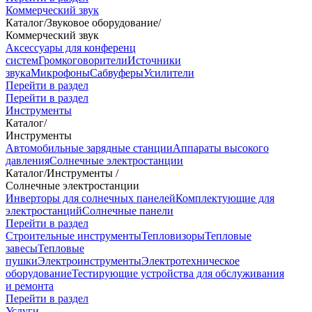
Коммерческий звук
Каталог
/
Звуковое оборудование
/
Коммерческий звук
Аксессуары для конференц
систем
Громкоговорители
Источники
звука
Микрофоны
Сабвуферы
Усилители
Перейти в раздел
Перейти в раздел
Инструменты
Каталог
/
Инструменты
Автомобильные зарядные станции
Аппараты высокого
давления
Солнечные электростанции
Каталог
/
Инструменты
/
Солнечные электростанции
Инверторы для солнечных панелей
Комплектующие для
электростанций
Солнечные панели
Перейти в раздел
Строительные инструменты
Тепловизоры
Тепловые
завесы
Тепловые
пушки
Электроинструменты
Электротехническое
оборудование
Тестирующие устройства для обслуживания
и ремонта
Перейти в раздел
Услуги