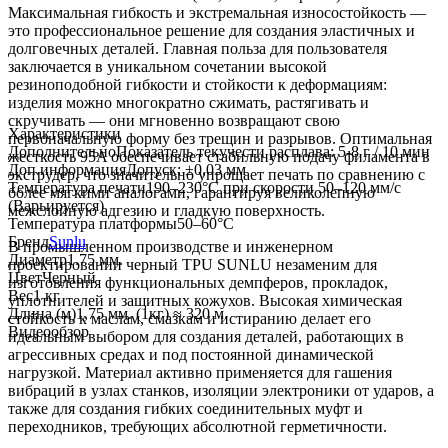
Максимальная гибкость и экстремальная износостойкость —
это профессиональное решение для создания эластичных и
долговечных деталей. Главная польза для пользователя
заключается в уникальном сочетании высокой
резиноподобной гибкости и стойкости к деформациям:
изделия можно многократно сжимать, растягивать и
скручивать — они мгновенно возвращают свою
Характеристики
первоначальную форму без трещин и разрывов. Оптимальная
Дополнительно
Показатель текучести расплава: 5-8 г / 10 мин
жесткость 95A обеспечивает стабильную подачу филамента в
Доп.информация
Допуск: ±0,03 мм
экструдер, что значительно упрощает печать по сравнению с
Температура печати
190–230°C при скорости 50–120 мм/с
более мягкими аналогами, гарантируя великолепную
(Варьируется)
межслойную адгезию и гладкую поверхность.
Температура платформы
50–60°C
Бренд
Sunlu
В промышленном производстве и инженерном
Диаметр
1.75 мм.
проектировании черный TPU SUNLU незаменим для
Цвет
Черный
изготовления функциональных демпферов, прокладок,
Вес
1 кг
уплотнителей и защитных кожухов. Высокая химическая
Длина (м)
1,75 мм. (1кг) ≈ 320 м.
стойкость к маслам, смазкам и истиранию делает его
Видеообзор
идеальным выбором для создания деталей, работающих в
агрессивных средах и под постоянной динамической
нагрузкой. Материал активно применяется для гашения
вибраций в узлах станков, изоляции электроники от ударов, а
также для создания гибких соединительных муфт и
переходников, требующих абсолютной герметичности.