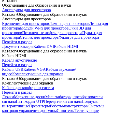
Каталог
/
Оборудование для образования и науки
Аксессуары для проекторов
Каталог
/
Оборудование для образования и науки
/
Аксессуары для проекторов
Крепление для проекторов
Лампы для проекторов
Линзы для
проектора
Модули Wi-fi для проектора
Очки 3D для
проекторов
Потолочные лифты для проектора
Пульты для
проектора
Столик для проектора
Фильтра для проектора
Перейти в раздел
Документ камеры
Кабеля DVI
Кабеля HDMI
Каталог
/
Оборудование для образования и науки
/
Кабеля HDMI
Кабеля акустичекие
Перейти в раздел
Кабеля USB
Кабеля VGA
Кабеля звуковые/
видео
Комплектующие для экранов
Каталог
/
Оборудование для образования и науки
/
Комплектующие для экранов
Кабеля для конференц систем
Перейти в раздел
Лючки
Маркерные доски
Масштабаторы, преобразователи
сигнала
Патчкорды UTP
Передатчики сигнала
Подиумы
интерактивные
Презентеры
Роботы-конструкторы
Системы
контроля управления доступом
Сплитеры
Тестирующие