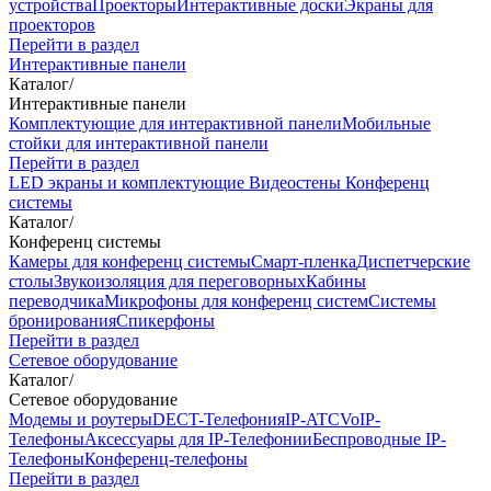
устройства
Проекторы
Интерактивные доски
Экраны для
проекторов
Перейти в раздел
Интерактивные панели
Каталог
/
Интерактивные панели
Комплектующие для интерактивной панели
Мобильные
стойки для интерактивной панели
Перейти в раздел
LED экраны и комплектующие
Видеостены
Конференц
системы
Каталог
/
Конференц системы
Камеры для конференц системы
Cмарт-пленка
Диспетчерские
столы
Звукоизоляция для переговорных
Кабины
переводчика
Микрофоны для конференц систем
Системы
бронирования
Спикерфоны
Перейти в раздел
Сетевое оборудование
Каталог
/
Сетевое оборудование
Модемы и роутеры
DECT-Телефония
IP-ATC
VoIP-
Телефоны
Аксессуары для IP-Телефонии
Беспроводные IP-
Телефоны
Конференц-телефоны
Перейти в раздел