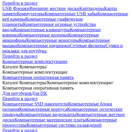
Перейти в раздел
USB Флешки
Внешние жесткие диски
Картридеры
Карты
памяти
Коммутаторы
Компьютерные USB хабы
Компьютерные
веб камеры
Компьютерные графические
планшеты
Компьютерные игровые устройства
ввода
Компьютерные клавиатуры
Компьютерные
коврики
Компьютерные колонки
Компьютерные
микрофоны
Компьютерные мониторы
Компьютерные
мышки
Компьютерные наушники
Сетевые фильтры
Сумки и
рюкзаки для ноутбука
Перейти в раздел
Компьютерные комплектующие
Каталог
/
Компьютеры
/
Компьютерные комплектующие
Компьютерная оперативная память
Каталог
/
Компьютеры
/
Компьютерные комплектующие
/
Компьютерная оперативная память
Для ноутбуков
Для ПК
Перейти в раздел
Компьютерные SSD накопители
Компьютерные блоки
питания
Компьютерные корпуса
Компьютерные оптические
приводы
Компьютерные видеокарты
Компьютерные жесткие
диски
Компьютерные материнские платы
Компьютерные
процессоры
Компьютерные системы охлаждений
Перейти в раздел