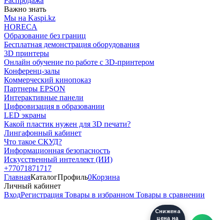
Распродажа
Важно знать
Мы на Kaspi.kz
HORECA
Образование без границ
Бесплатная демонстрация оборудования
3D принтеры
Онлайн обучение по работе с 3D-принтером
Конференц-залы
Коммерческий кинопоказ
Партнеры EPSON
Интерактивные панели
Цифровизация в образовании
LED экраны
Какой пластик нужен для 3D печати?
Лингафонный кабинет
Что такое СКУД?
Информационная безопасность
Искусственный интеллект (ИИ)
+77071871717
Главная
Каталог
Профиль
0
Корзина
Личный кабинет
Вход
Регистрация
Товары в избранном
Товары в сравнении
Снижена
цена на