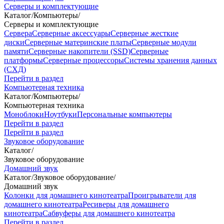
Серверы и комплектующие
Каталог
/
Компьютеры
/
Серверы и комплектующие
Сервера
Серверные аксессуары
Серверные жесткие
диски
Серверные материнские платы
Серверные модули
памяти
Серверные накопители (SSD)
Серверные
платформы
Серверные процессоры
Системы хранения данных
(СХД)
Перейти в раздел
Компьютерная техника
Каталог
/
Компьютеры
/
Компьютерная техника
Моноблоки
Ноутбуки
Персональные компьютеры
Перейти в раздел
Перейти в раздел
Звуковое оборудование
Каталог
/
Звуковое оборудование
Домашний звук
Каталог
/
Звуковое оборудование
/
Домашний звук
Колонки для домашнего кинотеатра
Проигрыватели для
домашнего кинотеатра
Ресиверы для домашнего
кинотеатра
Сабвуферы для домашнего кинотеатра
Перейти в раздел