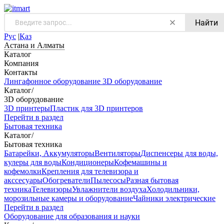
Найти
Рус
|
Қаз
Астана и Алматы
Каталог
Компания
Контакты
Лингафонное оборудование
3D оборудование
Каталог
/
3D оборудование
3D принтеры
Пластик для 3D принтеров
Перейти в раздел
Бытовая техника
Каталог
/
Бытовая техника
Батарейки, Аккумуляторы
Вентиляторы
Диспенсеры для воды,
кулеры для воды
Кондиционеры
Кофемашины и
кофемолки
Крепления для телевизора и
акссесуары
Обогреватели
Пылесосы
Разная бытовая
техника
Телевизоры
Увлажнители воздуха
Холодильники,
морозильные камеры и оборудование
Чайники электрические
Перейти в раздел
Оборудование для образования и науки