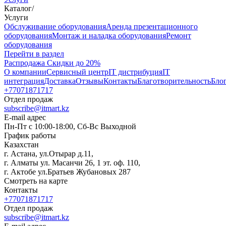
Каталог
/
Услуги
Oбслуживание оборудования
Аренда презентационного
оборудования
Монтаж и наладка оборудования
Ремонт
оборудования
Перейти в раздел
Распродажа
Скидки до 20%
О компании
Сервисный центр
IT дистрибуция
IT
интеграция
Доставка
Отзывы
Контакты
Благотворительность
Бло
+77071871717
Отдел продаж
subscribe@itmart.kz
E-mail адрес
Пн-Пт с 10:00-18:00, Сб-Вс Выходной
График работы
Казахстан
г. Астана, ул.Отырар д.11,
г. Алматы ул. Масанчи 26, 1 эт. оф. 110,
г. Актобе ул.Братьев Жубановых 287
Смотреть на карте
Контакты
+77071871717
Отдел продаж
subscribe@itmart.kz