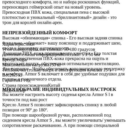
превосходного комфорта, но и набора роскошных функций,
переносящих геймерский опыт на новый уровень.
Превосходная ПВХ кожа, специальная пена с высокой
плотностью и уникальный «бриллиантовый» дизайн - это
трон для королей онлайн-арен.
НЕПРЕВЗОЙДЕННЫЙ КОМФОРТ
Высокая «обнимающая» спинка - Его высокая задняя спинка
буквально «обнимает» вашу поясницу и поддерживает шею,
Характеристики
сводя к минимуму напряженность.
Угол поворота
Наклон спинки: 90-180 градусов
Дышащая ПВХ-кожа премиального качества - Его толстая
Дополнительная информация
Колёсики: 5 x 50 мм
высококачественная ПВХ-кожа прекрасна на ощупь и
Бренд
Cougar
пропускает воздух, обеспечивая оптимальную вентиляцию.
Максимальная нагрузка
150 кг
Две подушки - Чтобы обеспечить дополнительную поддержку
Тип
Бабочка (только вверх и вниз/функция качалка 15°)
и комфорт, Armor S включает в себя две удобные подушки для
Вес
26.5 кг
головы и поясничного отдела.
Гарантия
1 год
Страна происхождения
Китай
МНОГООБРАЗИЕ ИНДИВИДУАЛЬНЫХ НАСТРОЕК
Видеообзор
Вы можете настроить высоту сиденья кресла Armor S l в
точности под ваш рост
Кресло Armor S позволяет зафиксировать спинку в любой
позиции от 90º до 180º.
При помощи шарообразной ручки, расположенной под
сидением кресла Armor S , вы можете увеличивать/ уменьшать
сопротивление раскачиванию. А при помощи специальной