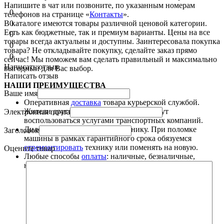
Напишите в чат или позвоните, по указанным номерам
0
телефонов на странице «
Контакты
».
В каталоге имеются товары различной ценовой категории.
0
Есть как бюджетные, так и премиум варианты. Цены на все
0
товары всегда актуальны и доступны. Заинтересовала покупка
0
товара? Не откладывайте покупку, сделайте заказ прямо
0
сейчас! Мы поможем вам сделать правильный и максимально
Написать отзыв
выгодный для Вас выбор.
Написать отзыв
НАШИ ПРЕИМУЩЕСТВА
Ваше имя
Оперативная
доставка
товара курьерской службой.
Жители других городов Казахстана могут
Электронная почта
воспользоваться услугами транспортных компаний.
Дилерская гарантия на всю технику. При поломке
Заголовок
машины в рамках гарантийного срока обязуемся
отремонтировать
технику или поменять на новую.
Оцените товар
Любые способы
оплаты
: наличные, безналичные,
наложенный платеж.