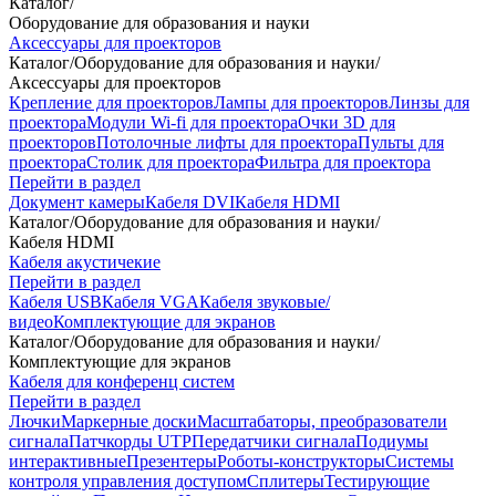
Каталог
/
Оборудование для образования и науки
Аксессуары для проекторов
Каталог
/
Оборудование для образования и науки
/
Аксессуары для проекторов
Крепление для проекторов
Лампы для проекторов
Линзы для
проектора
Модули Wi-fi для проектора
Очки 3D для
проекторов
Потолочные лифты для проектора
Пульты для
проектора
Столик для проектора
Фильтра для проектора
Перейти в раздел
Документ камеры
Кабеля DVI
Кабеля HDMI
Каталог
/
Оборудование для образования и науки
/
Кабеля HDMI
Кабеля акустичекие
Перейти в раздел
Кабеля USB
Кабеля VGA
Кабеля звуковые/
видео
Комплектующие для экранов
Каталог
/
Оборудование для образования и науки
/
Комплектующие для экранов
Кабеля для конференц систем
Перейти в раздел
Лючки
Маркерные доски
Масштабаторы, преобразователи
сигнала
Патчкорды UTP
Передатчики сигнала
Подиумы
интерактивные
Презентеры
Роботы-конструкторы
Системы
контроля управления доступом
Сплитеры
Тестирующие