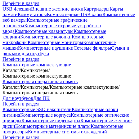
Перейти в раздел
USB Флешки
Внешние жесткие диски
Картридеры
Карты
памяти
Коммутаторы
Компьютерные USB хабы
Компьютерные
веб камеры
Компьютерные графические
планшеты
Компьютерные игровые устройства
ввода
Компьютерные клавиатуры
Компьютерные
коврики
Компьютерные колонки
Компьютерные
микрофоны
Компьютерные мониторы
Компьютерные
мышки
Компьютерные наушники
Сетевые фильтры
Сумки и
рюкзаки для ноутбука
Перейти в раздел
Компьютерные комплектующие
Каталог
/
Компьютеры
/
Компьютерные комплектующие
Компьютерная оперативная память
Каталог
/
Компьютеры
/
Компьютерные комплектующие
/
Компьютерная оперативная память
Для ноутбуков
Для ПК
Перейти в раздел
Компьютерные SSD накопители
Компьютерные блоки
питания
Компьютерные корпуса
Компьютерные оптические
приводы
Компьютерные видеокарты
Компьютерные жесткие
диски
Компьютерные материнские платы
Компьютерные
процессоры
Компьютерные системы охлаждений
Перейти в раздел