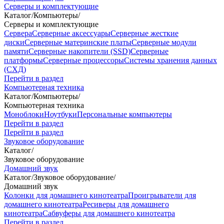
Серверы и комплектующие
Каталог
/
Компьютеры
/
Серверы и комплектующие
Сервера
Серверные аксессуары
Серверные жесткие
диски
Серверные материнские платы
Серверные модули
памяти
Серверные накопители (SSD)
Серверные
платформы
Серверные процессоры
Системы хранения данных
(СХД)
Перейти в раздел
Компьютерная техника
Каталог
/
Компьютеры
/
Компьютерная техника
Моноблоки
Ноутбуки
Персональные компьютеры
Перейти в раздел
Перейти в раздел
Звуковое оборудование
Каталог
/
Звуковое оборудование
Домашний звук
Каталог
/
Звуковое оборудование
/
Домашний звук
Колонки для домашнего кинотеатра
Проигрыватели для
домашнего кинотеатра
Ресиверы для домашнего
кинотеатра
Сабвуферы для домашнего кинотеатра
Перейти в раздел