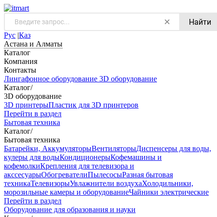
Найти
Рус
|
Қаз
Астана и Алматы
Каталог
Компания
Контакты
Лингафонное оборудование
3D оборудование
Каталог
/
3D оборудование
3D принтеры
Пластик для 3D принтеров
Перейти в раздел
Бытовая техника
Каталог
/
Бытовая техника
Батарейки, Аккумуляторы
Вентиляторы
Диспенсеры для воды,
кулеры для воды
Кондиционеры
Кофемашины и
кофемолки
Крепления для телевизора и
акссесуары
Обогреватели
Пылесосы
Разная бытовая
техника
Телевизоры
Увлажнители воздуха
Холодильники,
морозильные камеры и оборудование
Чайники электрические
Перейти в раздел
Оборудование для образования и науки