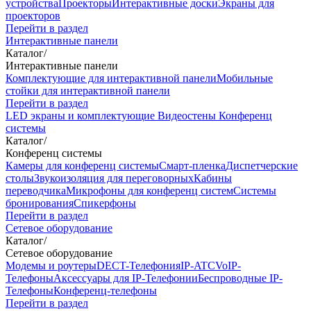
устройства
Проекторы
Интерактивные доски
Экраны для
проекторов
Перейти в раздел
Интерактивные панели
Каталог
/
Интерактивные панели
Комплектующие для интерактивной панели
Мобильные
стойки для интерактивной панели
Перейти в раздел
LED экраны и комплектующие
Видеостены
Конференц
системы
Каталог
/
Конференц системы
Камеры для конференц системы
Cмарт-пленка
Диспетчерские
столы
Звукоизоляция для переговорных
Кабины
переводчика
Микрофоны для конференц систем
Системы
бронирования
Спикерфоны
Перейти в раздел
Сетевое оборудование
Каталог
/
Сетевое оборудование
Модемы и роутеры
DECT-Телефония
IP-ATC
VoIP-
Телефоны
Аксессуары для IP-Телефонии
Беспроводные IP-
Телефоны
Конференц-телефоны
Перейти в раздел