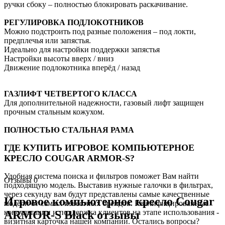
ручки сбоку – полностью блокировать раскачивание.
РЕГУЛИРОВКА ПОДЛОКОТНИКОВ
Можно подстроить под разные положения – под локти,
предплечья или запястья.
Идеально для настройки поддержки запястья
Настройки высоты вверх / вниз
Движение подлокотника вперёд / назад
ГАЗЛИФТ ЧЕТВЕРТОГО КЛАССА
Для дополнительной надежности, газовый лифт защищен
прочным стальным кожухом.
ПОЛНОСТЬЮ СТАЛЬНАЯ РАМА
ГДЕ КУПИТЬ ИГРОВОЕ КОМПЬЮТЕРНОЕ
КРЕСЛО COUGAR ARMOR-S?
Удобная система поиска и фильтров поможет Вам найти
Отзывы
0
подходящую модель. Выставив нужные галочки в фильтрах,
через секунду вам будут представлены самые качественные
Игровое компьютерное кресло Cougar
модели от самых известных брендов. Квалифицированные
консультации и поддержка клиентов на этапе использования -
ARMOR-S Black отзывы
визитная карточка нашей компании. Остались вопросы?