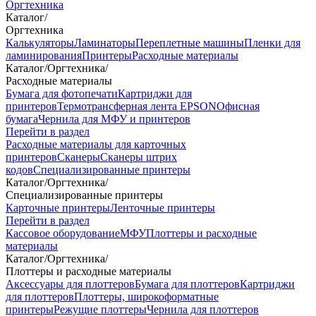
Оргтехника
Каталог
/
Оргтехника
Калькуляторы
Ламинаторы
Переплетные машины
Пленки для
ламинирования
Принтеры
Расходные материалы
Каталог
/
Оргтехника
/
Расходные материалы
Бумага для фотопечати
Картриджи для
принтеров
Термотрансферная лента EPSON
Офисная
бумага
Чернила для МФУ и принтеров
Перейти в раздел
Расходные материалы для карточных
принтеров
Сканеры
Сканеры штрих
кодов
Специализированные принтеры
Каталог
/
Оргтехника
/
Специализированные принтеры
Карточные принтеры
Ленточные принтеры
Перейти в раздел
Кассовое оборудование
МФУ
Плоттеры и расходные
материалы
Каталог
/
Оргтехника
/
Плоттеры и расходные материалы
Аксессуары для плоттеров
Бумага для плоттеров
Картриджи
для плоттеров
Плоттеры, широкоформатные
принтеры
Режущие плоттеры
Чернила для плоттеров