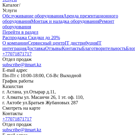
Каталог
/
Услуги
Oбслуживание оборудования
Аренда презентационного
оборудования
Монтаж и наладка оборудования
Ремонт
оборудования
Перейти в раздел
Распродажа
Скидки до 20%
О компании
Сервисный центр
IT дистрибуция
IT
интеграция
Доставка
Отзывы
Контакты
Благотворительность
Бло
+77071871717
Отдел продаж
subscribe@itmart.kz
E-mail адрес
Пн-Пт с 10:00-18:00, Сб-Вс Выходной
График работы
Казахстан
г. Астана, ул.Отырар д.11,
г. Алматы ул. Масанчи 26, 1 эт. оф. 110,
г. Актобе ул.Братьев Жубановых 287
Смотреть на карте
Контакты
+77071871717
Отдел продаж
subscribe@itmart.kz