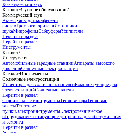
Коммерческий звук
Каталог
/
Звуковое оборудование
/
Коммерческий звук
Аксессуары для конференц
систем
Громкоговорители
Источники
звука
Микрофоны
Сабвуферы
Усилители
Перейти в раздел
Перейти в раздел
Инструменты
Каталог
/
Инструменты
Автомобильные зарядные станции
Аппараты высокого
давления
Солнечные электростанции
Каталог
/
Инструменты
/
Солнечные электростанции
Инверторы для солнечных панелей
Комплектующие для
электростанций
Солнечные панели
Перейти в раздел
Строительные инструменты
Тепловизоры
Тепловые
завесы
Тепловые
пушки
Электроинструменты
Электротехническое
оборудование
Тестирующие устройства для обслуживания
и ремонта
Перейти в раздел
Услуги