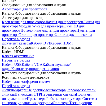
Каталог
/
Оборудование для образования и науки
Аксессуары для проекторов
Каталог
/
Оборудование для образования и науки
/
Аксессуары для проекторов
Крепление для проекторов
Лампы для проекторов
Линзы для
проектора
Модули Wi-fi для проектора
Очки 3D для
проекторов
Потолочные лифты для проектора
Пульты для
проектора
Столик для проектора
Фильтра для проектора
Перейти в раздел
Документ камеры
Кабеля DVI
Кабеля HDMI
Каталог
/
Оборудование для образования и науки
/
Кабеля HDMI
Кабеля акустичекие
Перейти в раздел
Кабеля USB
Кабеля VGA
Кабеля звуковые/
видео
Комплектующие для экранов
Каталог
/
Оборудование для образования и науки
/
Комплектующие для экранов
Кабеля для конференц систем
Перейти в раздел
Лючки
Маркерные доски
Масштабаторы, преобразователи
сигнала
Патчкорды UTP
Передатчики сигнала
Подиумы
интерактивные
Презентеры
Роботы-конструкторы
Системы
контроля управления доступом
Сплитеры
Тестирующие