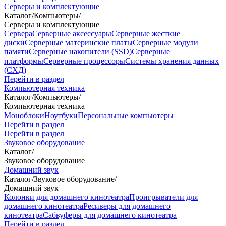
Серверы и комплектующие
Каталог
/
Компьютеры
/
Серверы и комплектующие
Сервера
Серверные аксессуары
Серверные жесткие
диски
Серверные материнские платы
Серверные модули
памяти
Серверные накопители (SSD)
Серверные
платформы
Серверные процессоры
Системы хранения данных
(СХД)
Перейти в раздел
Компьютерная техника
Каталог
/
Компьютеры
/
Компьютерная техника
Моноблоки
Ноутбуки
Персональные компьютеры
Перейти в раздел
Перейти в раздел
Звуковое оборудование
Каталог
/
Звуковое оборудование
Домашний звук
Каталог
/
Звуковое оборудование
/
Домашний звук
Колонки для домашнего кинотеатра
Проигрыватели для
домашнего кинотеатра
Ресиверы для домашнего
кинотеатра
Сабвуферы для домашнего кинотеатра
Перейти в раздел