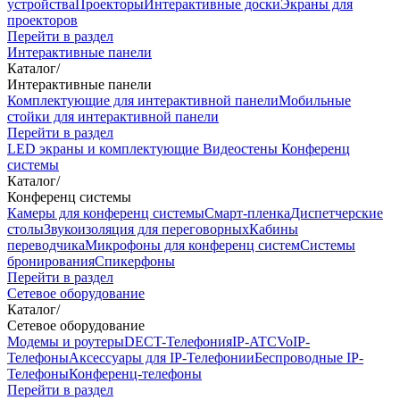
устройства
Проекторы
Интерактивные доски
Экраны для
проекторов
Перейти в раздел
Интерактивные панели
Каталог
/
Интерактивные панели
Комплектующие для интерактивной панели
Мобильные
стойки для интерактивной панели
Перейти в раздел
LED экраны и комплектующие
Видеостены
Конференц
системы
Каталог
/
Конференц системы
Камеры для конференц системы
Cмарт-пленка
Диспетчерские
столы
Звукоизоляция для переговорных
Кабины
переводчика
Микрофоны для конференц систем
Системы
бронирования
Спикерфоны
Перейти в раздел
Сетевое оборудование
Каталог
/
Сетевое оборудование
Модемы и роутеры
DECT-Телефония
IP-ATC
VoIP-
Телефоны
Аксессуары для IP-Телефонии
Беспроводные IP-
Телефоны
Конференц-телефоны
Перейти в раздел