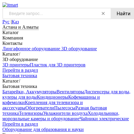
Найти
Рус
|
Қаз
Астана и Алматы
Каталог
Компания
Контакты
Лингафонное оборудование
3D оборудование
Каталог
/
3D оборудование
3D принтеры
Пластик для 3D принтеров
Перейти в раздел
Бытовая техника
Каталог
/
Бытовая техника
Батарейки, Аккумуляторы
Вентиляторы
Диспенсеры для воды,
кулеры для воды
Кондиционеры
Кофемашины и
кофемолки
Крепления для телевизора и
акссесуары
Обогреватели
Пылесосы
Разная бытовая
техника
Телевизоры
Увлажнители воздуха
Холодильники,
морозильные камеры и оборудование
Чайники электрические
Перейти в раздел
Оборудование для образования и науки