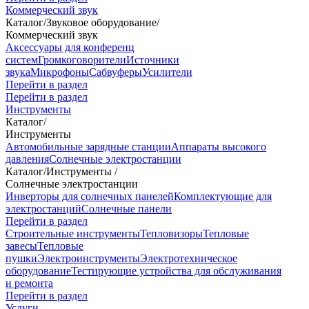
Коммерческий звук
Каталог
/
Звуковое оборудование
/
Коммерческий звук
Аксессуары для конференц
систем
Громкоговорители
Источники
звука
Микрофоны
Сабвуферы
Усилители
Перейти в раздел
Перейти в раздел
Инструменты
Каталог
/
Инструменты
Автомобильные зарядные станции
Аппараты высокого
давления
Солнечные электростанции
Каталог
/
Инструменты
/
Солнечные электростанции
Инверторы для солнечных панелей
Комплектующие для
электростанций
Солнечные панели
Перейти в раздел
Строительные инструменты
Тепловизоры
Тепловые
завесы
Тепловые
пушки
Электроинструменты
Электротехническое
оборудование
Тестирующие устройства для обслуживания
и ремонта
Перейти в раздел
Услуги