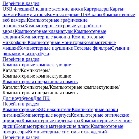
Перейти в раздел
USB Флешки
Внешние жесткие диски
Картридеры
Карты
памяти
Коммутаторы
Компьютерные USB хабы
Компьютерные
веб камеры
Компьютерные графические
планшеты
Компьютерные игровые устройства
ввода
Компьютерные клавиатуры
Компьютерные
коврики
Компьютерные колонки
Компьютерные
микрофоны
Компьютерные мониторы
Компьютерные
мышки
Компьютерные наушники
Сетевые фильтры
Сумки и
рюкзаки для ноутбука
Перейти в раздел
Компьютерные комплектующие
Каталог
/
Компьютеры
/
Компьютерные комплектующие
Компьютерная оперативная память
Каталог
/
Компьютеры
/
Компьютерные комплектующие
/
Компьютерная оперативная память
Для ноутбуков
Для ПК
Перейти в раздел
Компьютерные SSD накопители
Компьютерные блоки
питания
Компьютерные корпуса
Компьютерные оптические
приводы
Компьютерные видеокарты
Компьютерные жесткие
диски
Компьютерные материнские платы
Компьютерные
процессоры
Компьютерные системы охлаждений
Перейти в раздел