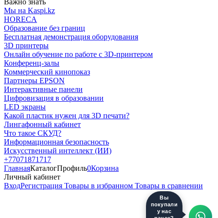
Важно знать
Мы на Kaspi.kz
HORECA
Образование без границ
Бесплатная демонстрация оборудования
3D принтеры
Онлайн обучение по работе с 3D-принтером
Конференц-залы
Коммерческий кинопоказ
Партнеры EPSON
Интерактивные панели
Цифровизация в образовании
LED экраны
Какой пластик нужен для 3D печати?
Лингафонный кабинет
Что такое СКУД?
Информационная безопасность
Искусственный интеллект (ИИ)
+77071871717
Главная
Каталог
Профиль
0
Корзина
Личный кабинет
Вход
Регистрация
Товары в избранном
Товары в сравнении
Вы
покупали
у нас