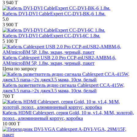
3 940 T
Кабель DVI-DVI CableExpert CC-DVI-BK-6 1.8м.
5.0
3 900 T
Кабель DVI-DVI CableExpert CC-DVI-6C 1.8м.
5 100 T
Кабель Cablexpert USB 2.0 Pro CCP-mUSB2-AMBM-6,
AM/microBM 5P, 1.8м, экран, черный, пакет
Цена по запросу
Кабель разветвитель аудио сигнала Cablexpert CCA-415W,
джек3.5 папа->2х джек3.5 мама, 10см, белый
700 T
Кабель HDMI Cablexpert, серия Gold, 10 м, v1.4, M/M, золотой,
позол., алюминиевый корпус, коробка
10 000 T