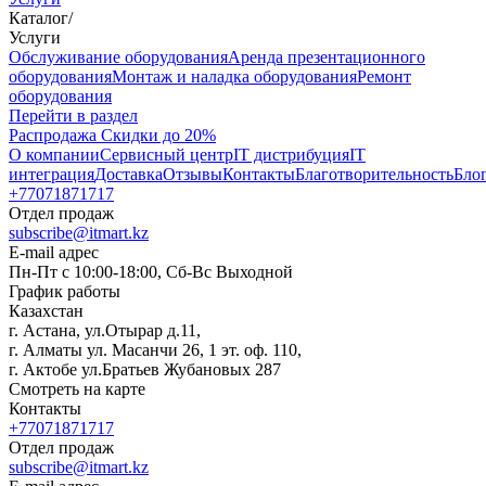
Каталог
/
Услуги
Oбслуживание оборудования
Аренда презентационного
оборудования
Монтаж и наладка оборудования
Ремонт
оборудования
Перейти в раздел
Распродажа
Скидки до 20%
О компании
Сервисный центр
IT дистрибуция
IT
интеграция
Доставка
Отзывы
Контакты
Благотворительность
Бло
+77071871717
Отдел продаж
subscribe@itmart.kz
E-mail адрес
Пн-Пт с 10:00-18:00, Сб-Вс Выходной
График работы
Казахстан
г. Астана, ул.Отырар д.11,
г. Алматы ул. Масанчи 26, 1 эт. оф. 110,
г. Актобе ул.Братьев Жубановых 287
Смотреть на карте
Контакты
+77071871717
Отдел продаж
subscribe@itmart.kz