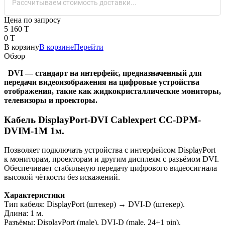
Рассчитываем стоимость доставки...
Цена по запросу
5 160 T
0 T
В корзину
В корзине
Перейти
Обзор
DVI — стандарт на интерфейс, предназначенный для
передачи видеоизображения на цифровые устройства
отображения, такие как жидкокристаллические мониторы,
телевизоры и проекторы.
Кабель DisplayPort-DVI Cablexpert CC-DPM-
DVIM-1M 1м.
Позволяет подключать устройства с интерфейсом DisplayPort
к мониторам, проекторам и другим дисплеям с разъёмом DVI.
Обеспечивает стабильную передачу цифрового видеосигнала
высокой чёткости без искажений.
Характеристики
Тип кабеля: DisplayPort (штекер) → DVI-D (штекер).
Длина: 1 м.
Разъёмы: DisplayPort (male), DVI-D (male, 24+1 pin).