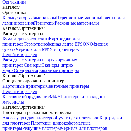
Оргтехника
Каталог
/
Оргтехника
Калькуляторы
Ламинаторы
Переплетные машины
Пленки для
ламинирования
Принтеры
Расходные материалы
Каталог
/
Оргтехника
/
Расходные материалы
Бумага для фотопечати
Картриджи для
принтеров
Термотрансферная лента EPSON
Офисная
бумага
Чернила для МФУ и принтеров
Перейти в раздел
Расходные материалы для карточных
принтеров
Сканеры
Сканеры штрих
кодов
Специализированные принтеры
Каталог
/
Оргтехника
/
Специализированные принтеры
Карточные принтеры
Ленточные принтеры
Перейти в раздел
Кассовое оборудование
МФУ
Плоттеры и расходные
материалы
Каталог
/
Оргтехника
/
Плоттеры и расходные материалы
Аксессуары для плоттеров
Бумага для плоттеров
Картриджи
для плоттеров
Плоттеры, широкоформатные
принтеры
Режущие плоттеры
Чернила для плоттеров