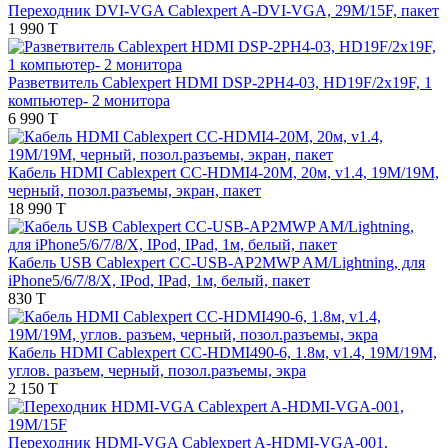
Переходник DVI-VGA Cablexpert A-DVI-VGA, 29M/15F, пакет
1 990 T
Разветвитель Cablexpert HDMI DSP-2PH4-03, HD19F/2x19F, 1
компьютер- 2 монитора
6 990 T
Кабель HDMI Cablexpert CC-HDMI4-20M, 20м, v1.4, 19M/19M,
черный, позол.разъемы, экран, пакет
18 990 T
Кабель USB Cablexpert CC-USB-AP2MWP AM/Lightning, для
iPhone5/6/7/8/X, IPod, IPad, 1м, белый, пакет
830 T
Кабель HDMI Cablexpert CC-HDMI490-6, 1.8м, v1.4, 19M/19M,
углов. разъем, черный, позол.разъемы, экра
2 150 T
Переходник HDMI-VGA Cablexpert A-HDMI-VGA-001,