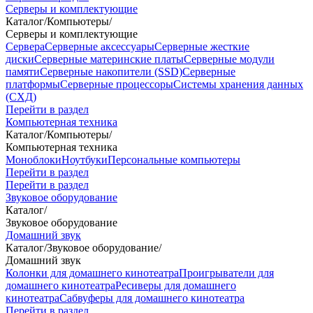
Серверы и комплектующие
Каталог
/
Компьютеры
/
Серверы и комплектующие
Сервера
Серверные аксессуары
Серверные жесткие
диски
Серверные материнские платы
Серверные модули
памяти
Серверные накопители (SSD)
Серверные
платформы
Серверные процессоры
Системы хранения данных
(СХД)
Перейти в раздел
Компьютерная техника
Каталог
/
Компьютеры
/
Компьютерная техника
Моноблоки
Ноутбуки
Персональные компьютеры
Перейти в раздел
Перейти в раздел
Звуковое оборудование
Каталог
/
Звуковое оборудование
Домашний звук
Каталог
/
Звуковое оборудование
/
Домашний звук
Колонки для домашнего кинотеатра
Проигрыватели для
домашнего кинотеатра
Ресиверы для домашнего
кинотеатра
Сабвуферы для домашнего кинотеатра
Перейти в раздел