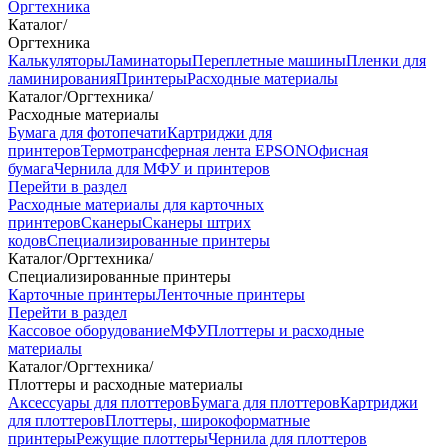
Оргтехника
Каталог
/
Оргтехника
Калькуляторы
Ламинаторы
Переплетные машины
Пленки для
ламинирования
Принтеры
Расходные материалы
Каталог
/
Оргтехника
/
Расходные материалы
Бумага для фотопечати
Картриджи для
принтеров
Термотрансферная лента EPSON
Офисная
бумага
Чернила для МФУ и принтеров
Перейти в раздел
Расходные материалы для карточных
принтеров
Сканеры
Сканеры штрих
кодов
Специализированные принтеры
Каталог
/
Оргтехника
/
Специализированные принтеры
Карточные принтеры
Ленточные принтеры
Перейти в раздел
Кассовое оборудование
МФУ
Плоттеры и расходные
материалы
Каталог
/
Оргтехника
/
Плоттеры и расходные материалы
Аксессуары для плоттеров
Бумага для плоттеров
Картриджи
для плоттеров
Плоттеры, широкоформатные
принтеры
Режущие плоттеры
Чернила для плоттеров