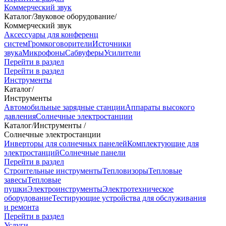
Коммерческий звук
Каталог
/
Звуковое оборудование
/
Коммерческий звук
Аксессуары для конференц
систем
Громкоговорители
Источники
звука
Микрофоны
Сабвуферы
Усилители
Перейти в раздел
Перейти в раздел
Инструменты
Каталог
/
Инструменты
Автомобильные зарядные станции
Аппараты высокого
давления
Солнечные электростанции
Каталог
/
Инструменты
/
Солнечные электростанции
Инверторы для солнечных панелей
Комплектующие для
электростанций
Солнечные панели
Перейти в раздел
Строительные инструменты
Тепловизоры
Тепловые
завесы
Тепловые
пушки
Электроинструменты
Электротехническое
оборудование
Тестирующие устройства для обслуживания
и ремонта
Перейти в раздел
Услуги