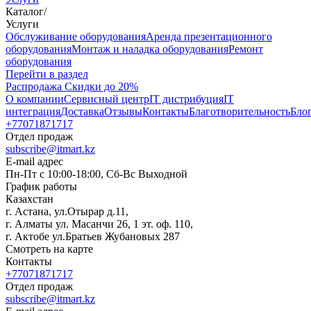
Каталог
/
Услуги
Oбслуживание оборудования
Аренда презентационного
оборудования
Монтаж и наладка оборудования
Ремонт
оборудования
Перейти в раздел
Распродажа
Скидки до 20%
О компании
Сервисный центр
IT дистрибуция
IT
интеграция
Доставка
Отзывы
Контакты
Благотворительность
Бло
+77071871717
Отдел продаж
subscribe@itmart.kz
E-mail адрес
Пн-Пт с 10:00-18:00, Сб-Вс Выходной
График работы
Казахстан
г. Астана, ул.Отырар д.11,
г. Алматы ул. Масанчи 26, 1 эт. оф. 110,
г. Актобе ул.Братьев Жубановых 287
Смотреть на карте
Контакты
+77071871717
Отдел продаж
subscribe@itmart.kz