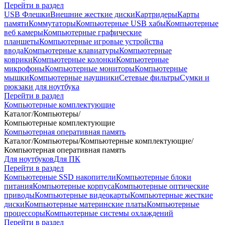
Перейти в раздел
USB Флешки
Внешние жесткие диски
Картридеры
Карты
памяти
Коммутаторы
Компьютерные USB хабы
Компьютерные
веб камеры
Компьютерные графические
планшеты
Компьютерные игровые устройства
ввода
Компьютерные клавиатуры
Компьютерные
коврики
Компьютерные колонки
Компьютерные
микрофоны
Компьютерные мониторы
Компьютерные
мышки
Компьютерные наушники
Сетевые фильтры
Сумки и
рюкзаки для ноутбука
Перейти в раздел
Компьютерные комплектующие
Каталог
/
Компьютеры
/
Компьютерные комплектующие
Компьютерная оперативная память
Каталог
/
Компьютеры
/
Компьютерные комплектующие
/
Компьютерная оперативная память
Для ноутбуков
Для ПК
Перейти в раздел
Компьютерные SSD накопители
Компьютерные блоки
питания
Компьютерные корпуса
Компьютерные оптические
приводы
Компьютерные видеокарты
Компьютерные жесткие
диски
Компьютерные материнские платы
Компьютерные
процессоры
Компьютерные системы охлаждений
Перейти в раздел