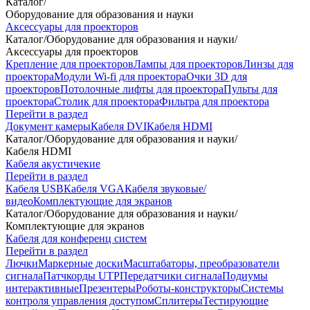
Каталог
/
Оборудование для образования и науки
Аксессуары для проекторов
Каталог
/
Оборудование для образования и науки
/
Аксессуары для проекторов
Крепление для проекторов
Лампы для проекторов
Линзы для
проектора
Модули Wi-fi для проектора
Очки 3D для
проекторов
Потолочные лифты для проектора
Пульты для
проектора
Столик для проектора
Фильтра для проектора
Перейти в раздел
Документ камеры
Кабеля DVI
Кабеля HDMI
Каталог
/
Оборудование для образования и науки
/
Кабеля HDMI
Кабеля акустичекие
Перейти в раздел
Кабеля USB
Кабеля VGA
Кабеля звуковые/
видео
Комплектующие для экранов
Каталог
/
Оборудование для образования и науки
/
Комплектующие для экранов
Кабеля для конференц систем
Перейти в раздел
Лючки
Маркерные доски
Масштабаторы, преобразователи
сигнала
Патчкорды UTP
Передатчики сигнала
Подиумы
интерактивные
Презентеры
Роботы-конструкторы
Системы
контроля управления доступом
Сплитеры
Тестирующие