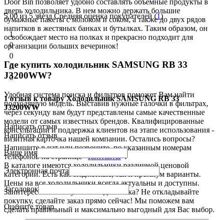
Door Bin позволяет удобно составлять объемные продукты в
дверь холодильника. В нем можно держать большие
5.00
из 5 звезд Средняя оценка покупателей (
1
)
бумажные пакеты с молоком и соком, а также до двух рядов
напитков в жестяных банках и бутылках. Таким образом, он
1
освобождает место на полках и прекрасно подходит для
0
организации больших вечеринок!
0
Где купить холодильник SAMSUNG RB 33
0
J3200WW?
0
Удобная система поиска и фильтров поможет Вам найти
1 отзыв к товару Холодильник SAMSUNG RB 33
подходящую модель. Выставив нужные галочки в фильтрах,
J3200WW
через секунду вам будут представлены самые качественные
модели от самых известных брендов. Квалифицированные
Написать отзыв
консультации и поддержка клиентов на этапе использования -
Написать отзыв
визитная карточка нашей компании. Остались вопросы?
Напишите в чат или позвоните, по указанным номерам
Ваше имя
телефонов на странице «
Контакты
».
В каталоге имеются холодильники различной ценовой
Электронная почта
категории. Есть как бюджетные, так и премиум варианты.
Цены на все холодильники всегда актуальны и доступны.
Заголовок
Заинтересовала покупка холодильника? Не откладывайте
покупку, сделайте заказ прямо сейчас! Мы поможем вам
Оцените товар
сделать правильный и максимально выгодный для Вас выбор.