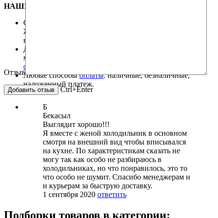
НАШИ ПРЕИМУЩЕСТВА
Оперативная
доставка
товара курьерской службой.
Жители других городов Казахстана могут
воспользоваться услугами транспортных компаний.
Дилерская гарантия на всю технику. При поломке
машины в рамках гарантийного срока обязуемся
отремонтировать
технику или поменять на новую.
Отзыв
Любые способы
оплаты
: наличные, безналичные,
наложенный платеж.
Ctrl+Enter
Б
Бекасыл
Выглядит хорошо!!!
Я вместе с женой холодильник в основном
смотря на внешний вид чтобы вписывался
на кухне. По характеристикам сказать не
могу так как особо не разбираюсь в
холодильниках, но что понравилось, это то
что особо не шумит. Спасибо менеджерам и
и курьерам за быструю доставку.
1 сентября 2020
ответить
Подборки товаров в категории: