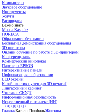
Компьютеры
Звуковое оборудование
Инструменты
Услуги
Распродажа
Важно знать
Мы на Kaspi.kz
HORECA
Образование без границ
Бесплатная демонстрация оборудования
3D принтеры
Онлайн обучение по работе с 3D-принтером
Конференц-залы
Коммерческий кинопоказ
Партнеры EPSON
Интерактивные панели
Цифровизация в образовании
LED экраны
Какой пластик нужен для 3D печати?
Лингафонный кабинет
Что такое СКУД?
Информационная безопасность
Искусственный интеллект (ИИ)
+77071871717
Главная
Каталог
Профиль
0
Корзина