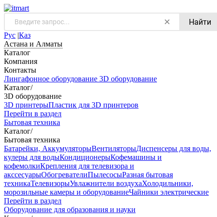
Найти
Рус
|
Қаз
Астана и Алматы
Каталог
Компания
Контакты
Лингафонное оборудование
3D оборудование
Каталог
/
3D оборудование
3D принтеры
Пластик для 3D принтеров
Перейти в раздел
Бытовая техника
Каталог
/
Бытовая техника
Батарейки, Аккумуляторы
Вентиляторы
Диспенсеры для воды,
кулеры для воды
Кондиционеры
Кофемашины и
кофемолки
Крепления для телевизора и
акссесуары
Обогреватели
Пылесосы
Разная бытовая
техника
Телевизоры
Увлажнители воздуха
Холодильники,
морозильные камеры и оборудование
Чайники электрические
Перейти в раздел
Оборудование для образования и науки