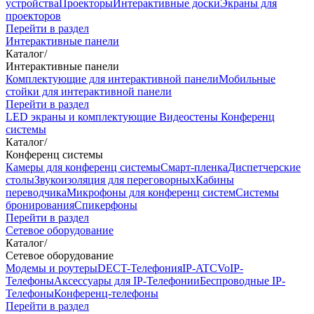
устройства
Проекторы
Интерактивные доски
Экраны для
проекторов
Перейти в раздел
Интерактивные панели
Каталог
/
Интерактивные панели
Комплектующие для интерактивной панели
Мобильные
стойки для интерактивной панели
Перейти в раздел
LED экраны и комплектующие
Видеостены
Конференц
системы
Каталог
/
Конференц системы
Камеры для конференц системы
Cмарт-пленка
Диспетчерские
столы
Звукоизоляция для переговорных
Кабины
переводчика
Микрофоны для конференц систем
Системы
бронирования
Спикерфоны
Перейти в раздел
Сетевое оборудование
Каталог
/
Сетевое оборудование
Модемы и роутеры
DECT-Телефония
IP-ATC
VoIP-
Телефоны
Аксессуары для IP-Телефонии
Беспроводные IP-
Телефоны
Конференц-телефоны
Перейти в раздел