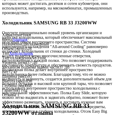
которых может достигать десятков и сотен кубометров, они
используются, например, на мясокомбинатах, промышленных
производствах.
Холодильник SAMSUNG RB 33 J3200WW
Ощутите принципиально новый уровень организации и
Характеристики
удобства холодильника, который обеспечивает максимальный
Бренд
Samsung
полезный объем внутреннего пространства. Система
Назначение
Двухкамерный
равномерного охлаждения "All-around Cooling" равномерно
Объем (литр)
328
охлаждает холодильник от стенки до стенки. Холодный
Тип
Холодильник
воздух подается через многочисленные отверстия,
Тип охлаждения
No Frost
расположенные у каждой полки. Это позволяет поддерживать
Уровень шума
37 Дб
постоянную температуру и обеспечивать свежесть продуктов.
Механизм подъема задней части
37 Дб
Выдвижная полка делает внутреннее пространство
Вес
72 кг
холодильника более гибким. Благодаря тому, что ее можно
Ширина (мм)
595
выдвинуть и задвинуть, создается дополнительный объем для
Высота (мм)
1850
больших бутылок и высокой или крупной тары, что позволяет
Глубина (мм)
668
использовать внутреннее пространство холодильника с
Гарантия
1 год
максимальной эффективностью. Полка Easy Slide, которую
Отзывы
1
можно легко выдвигать и задвигать обратно, поможет более
эффективно размещать, хранить и доставать нужные вам
Холодильник SAMSUNG RB 33
продукты — а значит, легко и быстро вынимать предметы,
которые находятся в глубине холодильника. Отсек Easy Big
J3200WW отзывы