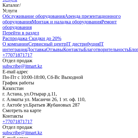
Каталог
/
Услуги
Oбслуживание оборудования
Аренда презентационного
оборудования
Монтаж и наладка оборудования
Ремонт
оборудования
Перейти в раздел
Распродажа
Скидки до 20%
О компании
Сервисный центр
IT дистрибуция
IT
интеграция
Доставка
Отзывы
Контакты
Благотворительность
Бло
+77071871717
Отдел продаж
subscribe@itmart.kz
E-mail адрес
Пн-Пт с 10:00-18:00, Сб-Вс Выходной
График работы
Казахстан
г. Астана, ул.Отырар д.11,
г. Алматы ул. Масанчи 26, 1 эт. оф. 110,
г. Актобе ул.Братьев Жубановых 287
Смотреть на карте
Контакты
+77071871717
Отдел продаж
subscribe@itmart.kz