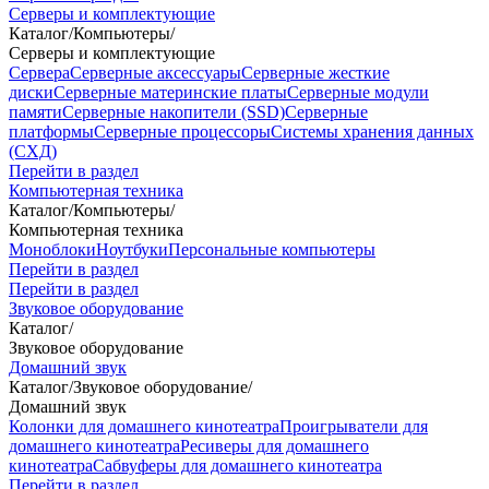
Серверы и комплектующие
Каталог
/
Компьютеры
/
Серверы и комплектующие
Сервера
Серверные аксессуары
Серверные жесткие
диски
Серверные материнские платы
Серверные модули
памяти
Серверные накопители (SSD)
Серверные
платформы
Серверные процессоры
Системы хранения данных
(СХД)
Перейти в раздел
Компьютерная техника
Каталог
/
Компьютеры
/
Компьютерная техника
Моноблоки
Ноутбуки
Персональные компьютеры
Перейти в раздел
Перейти в раздел
Звуковое оборудование
Каталог
/
Звуковое оборудование
Домашний звук
Каталог
/
Звуковое оборудование
/
Домашний звук
Колонки для домашнего кинотеатра
Проигрыватели для
домашнего кинотеатра
Ресиверы для домашнего
кинотеатра
Сабвуферы для домашнего кинотеатра
Перейти в раздел