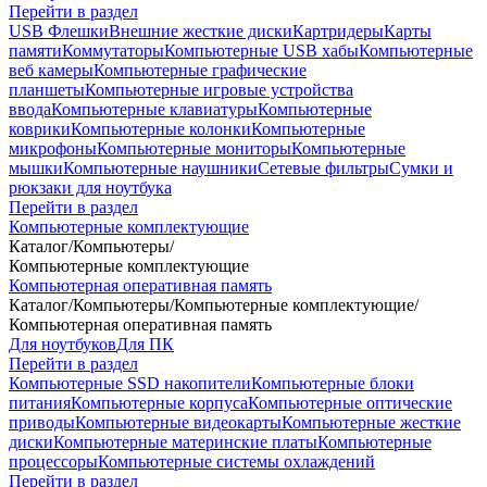
Перейти в раздел
USB Флешки
Внешние жесткие диски
Картридеры
Карты
памяти
Коммутаторы
Компьютерные USB хабы
Компьютерные
веб камеры
Компьютерные графические
планшеты
Компьютерные игровые устройства
ввода
Компьютерные клавиатуры
Компьютерные
коврики
Компьютерные колонки
Компьютерные
микрофоны
Компьютерные мониторы
Компьютерные
мышки
Компьютерные наушники
Сетевые фильтры
Сумки и
рюкзаки для ноутбука
Перейти в раздел
Компьютерные комплектующие
Каталог
/
Компьютеры
/
Компьютерные комплектующие
Компьютерная оперативная память
Каталог
/
Компьютеры
/
Компьютерные комплектующие
/
Компьютерная оперативная память
Для ноутбуков
Для ПК
Перейти в раздел
Компьютерные SSD накопители
Компьютерные блоки
питания
Компьютерные корпуса
Компьютерные оптические
приводы
Компьютерные видеокарты
Компьютерные жесткие
диски
Компьютерные материнские платы
Компьютерные
процессоры
Компьютерные системы охлаждений
Перейти в раздел