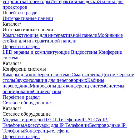
устройства
Проекторы
Интерактивные доски
Экраны для
проекторов
Перейти в раздел
Интерактивные панели
Каталог
/
Интерактивные панели
Комплектующие для интерактивной панели
Мобильные
стойки для интерактивной панели
Перейти в раздел
LED экраны и комплектующие
Видеостены
Конференц
системы
Каталог
/
Конференц системы
Камеры для конференц системы
Cмарт-пленка
Диспетчерские
столы
Звукоизоляция для переговорных
Кабины
переводчика
Микрофоны для конференц систем
Системы
бронирования
Спикерфоны
Перейти в раздел
Сетевое оборудование
Каталог
/
Сетевое оборудование
Модемы и роутеры
DECT-Телефония
IP-ATC
VoIP-
Телефоны
Аксессуары для IP-Телефонии
Беспроводные IP-
Телефоны
Конференц-телефоны
Перейти в раздел