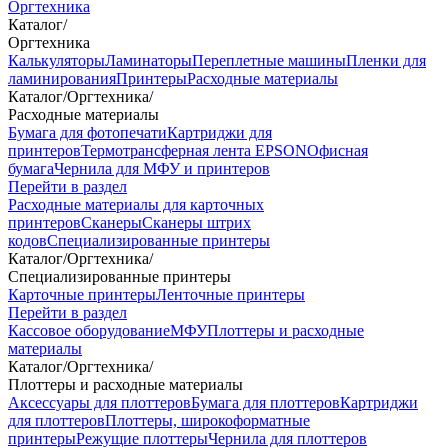
Оргтехника
Каталог
/
Оргтехника
Калькуляторы
Ламинаторы
Переплетные машины
Пленки для
ламинирования
Принтеры
Расходные материалы
Каталог
/
Оргтехника
/
Расходные материалы
Бумага для фотопечати
Картриджи для
принтеров
Термотрансферная лента EPSON
Офисная
бумага
Чернила для МФУ и принтеров
Перейти в раздел
Расходные материалы для карточных
принтеров
Сканеры
Сканеры штрих
кодов
Специализированные принтеры
Каталог
/
Оргтехника
/
Специализированные принтеры
Карточные принтеры
Ленточные принтеры
Перейти в раздел
Кассовое оборудование
МФУ
Плоттеры и расходные
материалы
Каталог
/
Оргтехника
/
Плоттеры и расходные материалы
Аксессуары для плоттеров
Бумага для плоттеров
Картриджи
для плоттеров
Плоттеры, широкоформатные
принтеры
Режущие плоттеры
Чернила для плоттеров