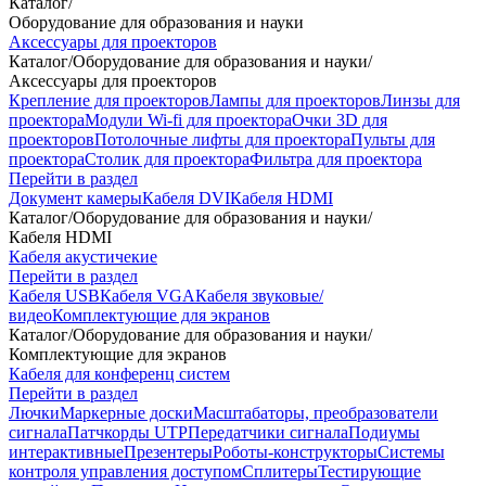
Каталог
/
Оборудование для образования и науки
Аксессуары для проекторов
Каталог
/
Оборудование для образования и науки
/
Аксессуары для проекторов
Крепление для проекторов
Лампы для проекторов
Линзы для
проектора
Модули Wi-fi для проектора
Очки 3D для
проекторов
Потолочные лифты для проектора
Пульты для
проектора
Столик для проектора
Фильтра для проектора
Перейти в раздел
Документ камеры
Кабеля DVI
Кабеля HDMI
Каталог
/
Оборудование для образования и науки
/
Кабеля HDMI
Кабеля акустичекие
Перейти в раздел
Кабеля USB
Кабеля VGA
Кабеля звуковые/
видео
Комплектующие для экранов
Каталог
/
Оборудование для образования и науки
/
Комплектующие для экранов
Кабеля для конференц систем
Перейти в раздел
Лючки
Маркерные доски
Масштабаторы, преобразователи
сигнала
Патчкорды UTP
Передатчики сигнала
Подиумы
интерактивные
Презентеры
Роботы-конструкторы
Системы
контроля управления доступом
Сплитеры
Тестирующие