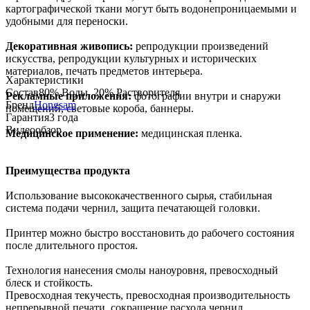
картографической ткани могут быть водонепроницаемыми и
удобными для переноски.
Декоративная живопись:
репродукции произведений
искусства, репродукции культурных и исторических
материалов, печать предметов интерьера.
Характеристики
Состав
80% Воды, 20% Растворителя
Рекламные приложения:
фотографии внутри и снаружи
Бренд
Hongsam
помещений, световые короба, баннеры.
Гарантия
3 года
Видеообзор
Медицинское применение:
медицинская пленка.
Преимущества продукта
Использование высококачественного сырья, стабильная
система подачи чернил, защита печатающей головки.
Принтер можно быстро восстановить до рабочего состояния
после длительного простоя.
Технология нанесения смолы наноуровня, превосходный
блеск и стойкость.
Превосходная текучесть, превосходная производительность
непрерывной печати, сокращение расхода чернил.