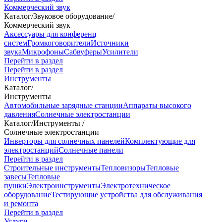
Коммерческий звук
Каталог
/
Звуковое оборудование
/
Коммерческий звук
Аксессуары для конференц
систем
Громкоговорители
Источники
звука
Микрофоны
Сабвуферы
Усилители
Перейти в раздел
Перейти в раздел
Инструменты
Каталог
/
Инструменты
Автомобильные зарядные станции
Аппараты высокого
давления
Солнечные электростанции
Каталог
/
Инструменты
/
Солнечные электростанции
Инверторы для солнечных панелей
Комплектующие для
электростанций
Солнечные панели
Перейти в раздел
Строительные инструменты
Тепловизоры
Тепловые
завесы
Тепловые
пушки
Электроинструменты
Электротехническое
оборудование
Тестирующие устройства для обслуживания
и ремонта
Перейти в раздел
Услуги