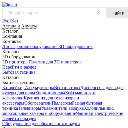
Найти
Рус
|
Қаз
Астана и Алматы
Каталог
Компания
Контакты
Лингафонное оборудование
3D оборудование
Каталог
/
3D оборудование
3D принтеры
Пластик для 3D принтеров
Перейти в раздел
Бытовая техника
Каталог
/
Бытовая техника
Батарейки, Аккумуляторы
Вентиляторы
Диспенсеры для воды,
кулеры для воды
Кондиционеры
Кофемашины и
кофемолки
Крепления для телевизора и
акссесуары
Обогреватели
Пылесосы
Разная бытовая
техника
Телевизоры
Увлажнители воздуха
Холодильники,
морозильные камеры и оборудование
Чайники электрические
Перейти в раздел
Оборудование для образования и науки