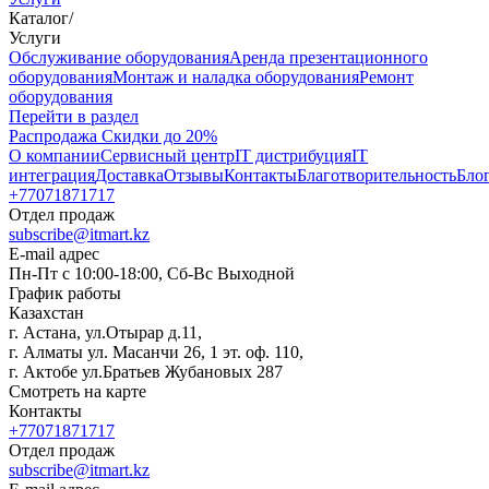
Каталог
/
Услуги
Oбслуживание оборудования
Аренда презентационного
оборудования
Монтаж и наладка оборудования
Ремонт
оборудования
Перейти в раздел
Распродажа
Скидки до 20%
О компании
Сервисный центр
IT дистрибуция
IT
интеграция
Доставка
Отзывы
Контакты
Благотворительность
Бло
+77071871717
Отдел продаж
subscribe@itmart.kz
E-mail адрес
Пн-Пт с 10:00-18:00, Сб-Вс Выходной
График работы
Казахстан
г. Астана, ул.Отырар д.11,
г. Алматы ул. Масанчи 26, 1 эт. оф. 110,
г. Актобе ул.Братьев Жубановых 287
Смотреть на карте
Контакты
+77071871717
Отдел продаж
subscribe@itmart.kz