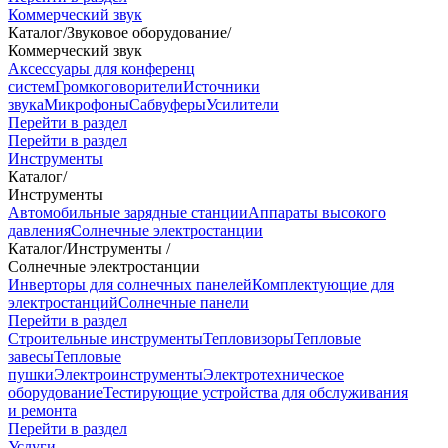
Коммерческий звук
Каталог
/
Звуковое оборудование
/
Коммерческий звук
Аксессуары для конференц
систем
Громкоговорители
Источники
звука
Микрофоны
Сабвуферы
Усилители
Перейти в раздел
Перейти в раздел
Инструменты
Каталог
/
Инструменты
Автомобильные зарядные станции
Аппараты высокого
давления
Солнечные электростанции
Каталог
/
Инструменты
/
Солнечные электростанции
Инверторы для солнечных панелей
Комплектующие для
электростанций
Солнечные панели
Перейти в раздел
Строительные инструменты
Тепловизоры
Тепловые
завесы
Тепловые
пушки
Электроинструменты
Электротехническое
оборудование
Тестирующие устройства для обслуживания
и ремонта
Перейти в раздел
Услуги