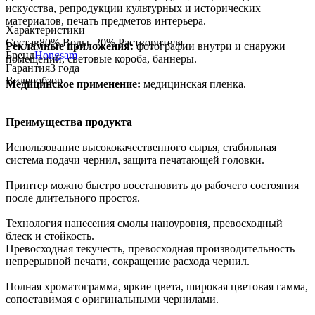
искусства, репродукции культурных и исторических
материалов, печать предметов интерьера.
Характеристики
Состав
80% Воды, 20% Растворителя
Рекламные приложения:
фотографии внутри и снаружи
Бренд
Hongsam
помещений, световые короба, баннеры.
Гарантия
3 года
Видеообзор
Медицинское применение:
медицинская пленка.
Преимущества продукта
Использование высококачественного сырья, стабильная
система подачи чернил, защита печатающей головки.
Принтер можно быстро восстановить до рабочего состояния
после длительного простоя.
Технология нанесения смолы наноуровня, превосходный
блеск и стойкость.
Превосходная текучесть, превосходная производительность
непрерывной печати, сокращение расхода чернил.
Полная хроматограмма, яркие цвета, широкая цветовая гамма,
сопоставимая с оригинальными чернилами.