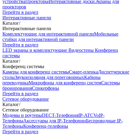
устройства
Проекторы
Интерактивные доски
Экраны для
проекторов
Перейти в раздел
Интерактивные панели
Каталог
/
Интерактивные панели
Комплектующие для интерактивной панели
Мобильные
стойки для интерактивной панели
Перейти в раздел
LED экраны и комплектующие
Видеостены
Конференц
системы
Каталог
/
Конференц системы
Камеры для конференц системы
Cмарт-пленка
Диспетчерские
столы
Звукоизоляция для переговорных
Кабины
переводчика
Микрофоны для конференц систем
Системы
бронирования
Спикерфоны
Перейти в раздел
Сетевое оборудование
Каталог
/
Сетевое оборудование
Модемы и роутеры
DECT-Телефония
IP-ATC
VoIP-
Телефоны
Аксессуары для IP-Телефонии
Беспроводные IP-
Телефоны
Конференц-телефоны
Перейти в раздел