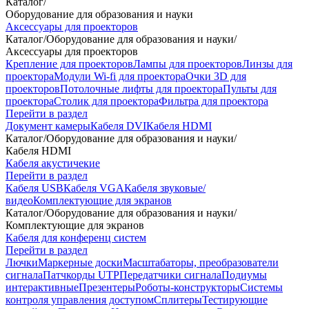
Каталог
/
Оборудование для образования и науки
Аксессуары для проекторов
Каталог
/
Оборудование для образования и науки
/
Аксессуары для проекторов
Крепление для проекторов
Лампы для проекторов
Линзы для
проектора
Модули Wi-fi для проектора
Очки 3D для
проекторов
Потолочные лифты для проектора
Пульты для
проектора
Столик для проектора
Фильтра для проектора
Перейти в раздел
Документ камеры
Кабеля DVI
Кабеля HDMI
Каталог
/
Оборудование для образования и науки
/
Кабеля HDMI
Кабеля акустичекие
Перейти в раздел
Кабеля USB
Кабеля VGA
Кабеля звуковые/
видео
Комплектующие для экранов
Каталог
/
Оборудование для образования и науки
/
Комплектующие для экранов
Кабеля для конференц систем
Перейти в раздел
Лючки
Маркерные доски
Масштабаторы, преобразователи
сигнала
Патчкорды UTP
Передатчики сигнала
Подиумы
интерактивные
Презентеры
Роботы-конструкторы
Системы
контроля управления доступом
Сплитеры
Тестирующие