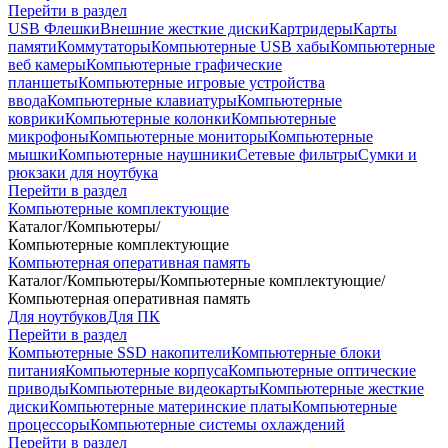
Перейти в раздел
USB Флешки
Внешние жесткие диски
Картридеры
Карты
памяти
Коммутаторы
Компьютерные USB хабы
Компьютерные
веб камеры
Компьютерные графические
планшеты
Компьютерные игровые устройства
ввода
Компьютерные клавиатуры
Компьютерные
коврики
Компьютерные колонки
Компьютерные
микрофоны
Компьютерные мониторы
Компьютерные
мышки
Компьютерные наушники
Сетевые фильтры
Сумки и
рюкзаки для ноутбука
Перейти в раздел
Компьютерные комплектующие
Каталог
/
Компьютеры
/
Компьютерные комплектующие
Компьютерная оперативная память
Каталог
/
Компьютеры
/
Компьютерные комплектующие
/
Компьютерная оперативная память
Для ноутбуков
Для ПК
Перейти в раздел
Компьютерные SSD накопители
Компьютерные блоки
питания
Компьютерные корпуса
Компьютерные оптические
приводы
Компьютерные видеокарты
Компьютерные жесткие
диски
Компьютерные материнские платы
Компьютерные
процессоры
Компьютерные системы охлаждений
Перейти в раздел