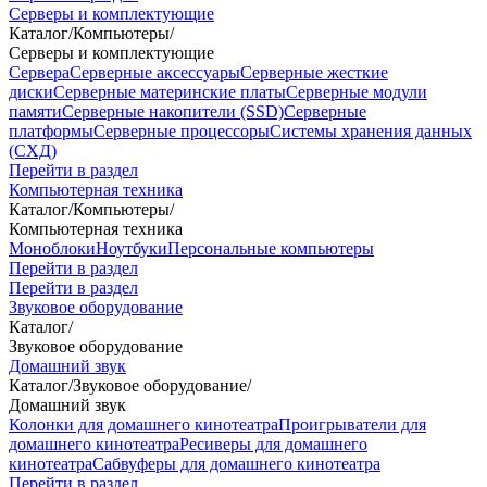
Серверы и комплектующие
Каталог
/
Компьютеры
/
Серверы и комплектующие
Сервера
Серверные аксессуары
Серверные жесткие
диски
Серверные материнские платы
Серверные модули
памяти
Серверные накопители (SSD)
Серверные
платформы
Серверные процессоры
Системы хранения данных
(СХД)
Перейти в раздел
Компьютерная техника
Каталог
/
Компьютеры
/
Компьютерная техника
Моноблоки
Ноутбуки
Персональные компьютеры
Перейти в раздел
Перейти в раздел
Звуковое оборудование
Каталог
/
Звуковое оборудование
Домашний звук
Каталог
/
Звуковое оборудование
/
Домашний звук
Колонки для домашнего кинотеатра
Проигрыватели для
домашнего кинотеатра
Ресиверы для домашнего
кинотеатра
Сабвуферы для домашнего кинотеатра
Перейти в раздел