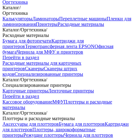
Оргтехника
Каталог
/
Оргтехника
Калькуляторы
Ламинаторы
Переплетные машины
Пленки для
ламинирования
Принтеры
Расходные материалы
Каталог
/
Оргтехника
/
Расходные материалы
Бумага для фотопечати
Картриджи для
принтеров
Термотрансферная лента EPSON
Офисная
бумага
Чернила для МФУ и принтеров
Перейти в раздел
Расходные материалы для карточных
принтеров
Сканеры
Сканеры штрих
кодов
Специализированные принтеры
Каталог
/
Оргтехника
/
Специализированные принтеры
Карточные принтеры
Ленточные принтеры
Перейти в раздел
Кассовое оборудование
МФУ
Плоттеры и расходные
материалы
Каталог
/
Оргтехника
/
Плоттеры и расходные материалы
Аксессуары для плоттеров
Бумага для плоттеров
Картриджи
для плоттеров
Плоттеры, широкоформатные
принтеры
Режущие плоттеры
Чернила для плоттеров