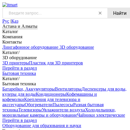
Найти
Рус
|
Қаз
Астана и Алматы
Каталог
Компания
Контакты
Лингафонное оборудование
3D оборудование
Каталог
/
3D оборудование
3D принтеры
Пластик для 3D принтеров
Перейти в раздел
Бытовая техника
Каталог
/
Бытовая техника
Батарейки, Аккумуляторы
Вентиляторы
Диспенсеры для воды,
кулеры для воды
Кондиционеры
Кофемашины и
кофемолки
Крепления для телевизора и
акссесуары
Обогреватели
Пылесосы
Разная бытовая
техника
Телевизоры
Увлажнители воздуха
Холодильники,
морозильные камеры и оборудование
Чайники электрические
Перейти в раздел
Оборудование для образования и науки