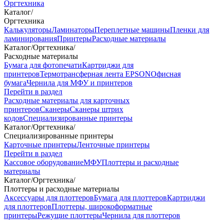
Оргтехника
Каталог
/
Оргтехника
Калькуляторы
Ламинаторы
Переплетные машины
Пленки для
ламинирования
Принтеры
Расходные материалы
Каталог
/
Оргтехника
/
Расходные материалы
Бумага для фотопечати
Картриджи для
принтеров
Термотрансферная лента EPSON
Офисная
бумага
Чернила для МФУ и принтеров
Перейти в раздел
Расходные материалы для карточных
принтеров
Сканеры
Сканеры штрих
кодов
Специализированные принтеры
Каталог
/
Оргтехника
/
Специализированные принтеры
Карточные принтеры
Ленточные принтеры
Перейти в раздел
Кассовое оборудование
МФУ
Плоттеры и расходные
материалы
Каталог
/
Оргтехника
/
Плоттеры и расходные материалы
Аксессуары для плоттеров
Бумага для плоттеров
Картриджи
для плоттеров
Плоттеры, широкоформатные
принтеры
Режущие плоттеры
Чернила для плоттеров