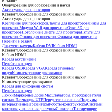
Каталог
/
Оборудование для образования и науки
Аксессуары для проекторов
Каталог
/
Оборудование для образования и науки
/
Аксессуары для проекторов
Крепление для проекторов
Лампы для проекторов
Линзы для
проектора
Модули Wi-fi для проектора
Очки 3D для
проекторов
Потолочные лифты для проектора
Пульты для
проектора
Столик для проектора
Фильтра для проектора
Перейти в раздел
Документ камеры
Кабеля DVI
Кабеля HDMI
Каталог
/
Оборудование для образования и науки
/
Кабеля HDMI
Кабеля акустичекие
Перейти в раздел
Кабеля USB
Кабеля VGA
Кабеля звуковые/
видео
Комплектующие для экранов
Каталог
/
Оборудование для образования и науки
/
Комплектующие для экранов
Кабеля для конференц систем
Перейти в раздел
Лючки
Маркерные доски
Масштабаторы, преобразователи
сигнала
Патчкорды UTP
Передатчики сигнала
Подиумы
интерактивные
Презентеры
Роботы-конструкторы
Системы
контроля управления доступом
Сплитеры
Тестирующие