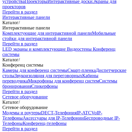
устройства
Проекторы
Интерактивные доски
Экраны для
проекторов
Перейти в раздел
Интерактивные панели
Каталог
/
Интерактивные панели
Комплектующие для интерактивной панели
Мобильные
стойки для интерактивной панели
Перейти в раздел
LED экраны и комплектующие
Видеостены
Конференц
системы
Каталог
/
Конференц системы
Камеры для конференц системы
Cмарт-пленка
Диспетчерские
столы
Звукоизоляция для переговорных
Кабины
переводчика
Микрофоны для конференц систем
Системы
бронирования
Спикерфоны
Перейти в раздел
Сетевое оборудование
Каталог
/
Сетевое оборудование
Модемы и роутеры
DECT-Телефония
IP-ATC
VoIP-
Телефоны
Аксессуары для IP-Телефонии
Беспроводные IP-
Телефоны
Конференц-телефоны
Перейти в раздел