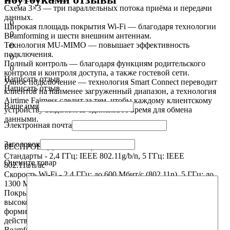
Схема 3×3 — три параллельных потока приёма и передачи
данных.
0
Широкая площадь покрытия Wi-Fi — благодаря технологии
0
Beamforming и шести внешним антеннам.
Технология MU-MIMO — повышает эффективность
0
подключения.
0
Полный контроль — благодаря функциям родительского
0
контроля и контроля доступа, а также гостевой сети.
Написать отзыв
Умное подключение — технология Smart Connect переводит
Написать отзыв
клиентов на наименее загруженный диапазон, а технология
Airtime Fairness следит за тем, чтобы каждому клиентскому
Ваше имя
устройству выделялось одинаковое время для обмена
данными.
Электронная почта
Заголовок
БЕСПРОВОДНОЕ ВЕЩАНИЕ:
Стандарты - 2,4 ГГц: IEEE 802.11g/b/n, 5 ГГц: IEEE
Оцените товар
802.11a/n/ac
Скорость Wi-Fi - 2,4 ГГц: до 600 Мбит/с (802.11n), 5 ГГц: до
1300 Мбит/с (802.11ac)
Покрытие Wi-Fi - Шесть фиксированных
высокопроизводительных антенн Из нескольких антенн
формируется мощный сигнал, увеличивающий радиус
действия
Beamforming Концентрирует беспроводной сигнал в