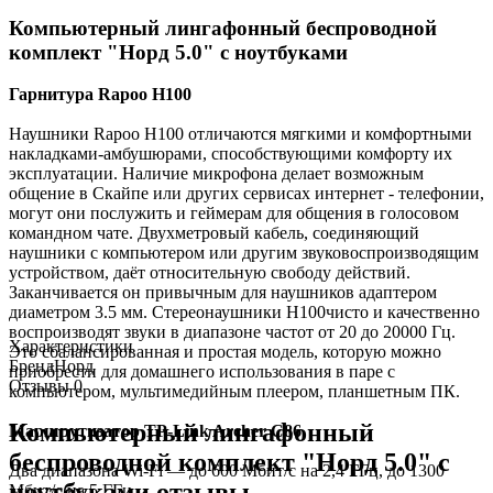
Компьютерный лингафонный беспроводной
комплект "Норд 5.0" с ноутбуками
Гарнитура Rapoo H100
Наушники Rapoo H100 отличаются мягкими и комфортными
накладками-амбушюрами, способствующими комфорту их
эксплуатации. Наличие микрофона делает возможным
общение в Скайпе или других сервисах интернет - телефонии,
могут они послужить и геймерам для общения в голосовом
командном чате. Двухметровый кабель, соединяющий
наушники с компьютером или другим звуковоспроизводящим
устройством, даёт относительную свободу действий.
Заканчивается он привычным для наушников адаптером
диаметром 3.5 мм. Стереонаушники H100чисто и качественно
воспроизводят звуки в диапазоне частот от 20 до 20000 Гц.
Характеристики
Это сбалансированная и простая модель, которую можно
Бренд
Норд
приобрести для домашнего использования в паре с
Отзывы
0
компьютером, мультимедийным плеером, планшетным ПК.
Компьютерный лингафонный
Маршрутизатор TP-Link Archer C86
беспроводной комплект "Норд 5.0" с
Два диапазона Wi-Fi — до 600 Мбит/с на 2,4 ГГц, до 1300
ноутбуками отзывы
Мбит/с на 5 ГГц.