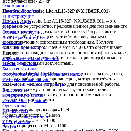
Компания
Вес с упаковкой - 2.7 кг
О компании
Ноутбук Acer Aspire Lite AL15-32P (NX.JB8ER.001)
Сервисный центр
IT дистрибуция
Ноутбук Acer Aspire Lite AL15-32P (NX.JB8ER.001) – это
IT интеграция
современное устройство, предназначенное для повседневного
Доставка
использования как дома, так и в бизнесе. Год разработки
Отзывы на услуги
модели – 2023. Это делает устройство актуальным и
Хотите работать у нас?
соответствующим современным требованиям. Ноутбук
Контакты
оснащён процессором IntelCeleron N4500, что обеспечивает
Благотворительность
хорошую производительность для выполнения офисных задач,
Каталог
учебы, а также развлечений, таких как просмотр фильмов и
Лингафонное оборудование
работа с текстовыми документами.
3D оборудование
Бытовая техника
Acer Aspire Lite AL15-32P идеально подходит для студентов,
Оборудование для образования и науки
офисных работников и фрилансеров, которым требуется
Интерактивные панели
надёжное и мощное устройство для повседневной работы.
LED экраны и комплектующие
Благодаря своему стилю и лёгкости, он также станет
Видеостены
отличным выбором для тех, кто часто перемещается и
Конференц системы
нуждается в мобильности.
Сетевое оборудование
Оргтехника
Производитель процессора - Intel
Компьютеры
Модель процессора - Celeron
Звуковое оборудование
Серия процессора - N4500
Инструменты
Частота процессора, МГц - 1100
Услуги
Повышенная частота процессора (turbo boost), МГц - 2800