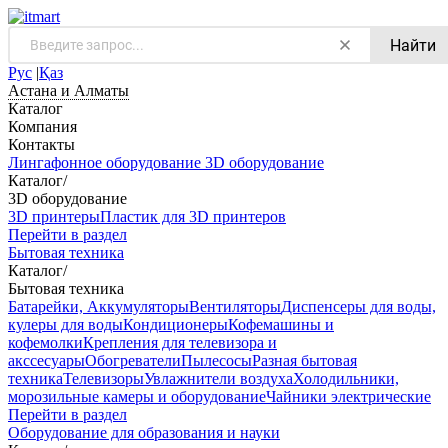
Найти
Рус
|
Қаз
Астана и Алматы
Каталог
Компания
Контакты
Лингафонное оборудование
3D оборудование
Каталог
/
3D оборудование
3D принтеры
Пластик для 3D принтеров
Перейти в раздел
Бытовая техника
Каталог
/
Бытовая техника
Батарейки, Аккумуляторы
Вентиляторы
Диспенсеры для воды,
кулеры для воды
Кондиционеры
Кофемашины и
кофемолки
Крепления для телевизора и
акссесуары
Обогреватели
Пылесосы
Разная бытовая
техника
Телевизоры
Увлажнители воздуха
Холодильники,
морозильные камеры и оборудование
Чайники электрические
Перейти в раздел
Оборудование для образования и науки