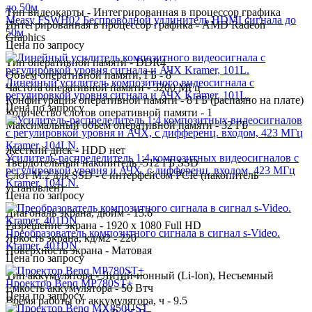
Тип видеокарты - Интегрированная в процессор графика
Measy FSWH02 Беспроводной удлинитель HDMI сигнала до
Интегрированная в процессор графика - AMD Radeon
50м
Graphics
Цена по запросу
Тип оперативной памяти - DDR4
Объем оперативной памяти, ГБ - 8
Линейный усилитель композитного видеосигнала с
Частота оперативной памяти - 3200 МГц
регулировкой уровня сигнала и АЧХ Kramer, 101L.
Конфигурация оперативной памяти - 8 ГБ (распаяно на плате)
Цена по запросу
Количество слотов оперативной памяти - 1
Максимальный объем оперативной памяти - 32 ГБ
Жесткий диск - HDD нет
Усилитель-распределитель 1:4 композитных видеосигналов c
Твердотельный накопитель -512 ГБ SSD
регулировкой уровня и АЧХ, с дифференц. входом, 423 МГц
Слот M.2 для SSD - с интерфейсом PCIe (накопитель
Kramer, 104LN.
установлен)
Цена по запросу
Диагональ экрана, дюйм - 15.6
Разрешение экрана - 1920 x 1080 Full HD
Преобразователь композитного сигнала в сигнал s-Video.
Яркость экрана, кд/м2 - 220
Kramer, 401DN
Поверхность экрана - Матовая
Цена по запросу
Тип аккумулятора - Литий-ионный (Li-Ion), Несъемный
Проектор Benq MP780ST+
Емкость аккумулятора - 50 Втч
Цена по запросу
Время работы от аккумулятора, ч - 9.5