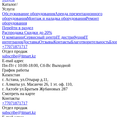
Каталог
/
Услуги
Oбслуживание оборудования
Аренда презентационного
оборудования
Монтаж и наладка оборудования
Ремонт
оборудования
Перейти в раздел
Распродажа
Скидки до 20%
О компании
Сервисный центр
IT дистрибуция
IT
интеграция
Доставка
Отзывы
Контакты
Благотворительность
Бло
+77071871717
Отдел продаж
subscribe@itmart.kz
E-mail адрес
Пн-Пт с 10:00-18:00, Сб-Вс Выходной
График работы
Казахстан
г. Астана, ул.Отырар д.11,
г. Алматы ул. Масанчи 26, 1 эт. оф. 110,
г. Актобе ул.Братьев Жубановых 287
Смотреть на карте
Контакты
+77071871717
Отдел продаж
subscribe@itmart.kz