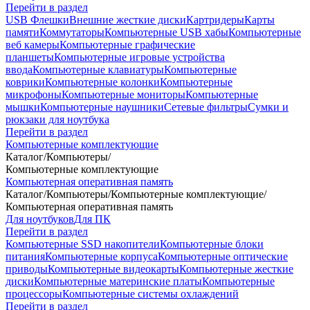
Перейти в раздел
USB Флешки
Внешние жесткие диски
Картридеры
Карты
памяти
Коммутаторы
Компьютерные USB хабы
Компьютерные
веб камеры
Компьютерные графические
планшеты
Компьютерные игровые устройства
ввода
Компьютерные клавиатуры
Компьютерные
коврики
Компьютерные колонки
Компьютерные
микрофоны
Компьютерные мониторы
Компьютерные
мышки
Компьютерные наушники
Сетевые фильтры
Сумки и
рюкзаки для ноутбука
Перейти в раздел
Компьютерные комплектующие
Каталог
/
Компьютеры
/
Компьютерные комплектующие
Компьютерная оперативная память
Каталог
/
Компьютеры
/
Компьютерные комплектующие
/
Компьютерная оперативная память
Для ноутбуков
Для ПК
Перейти в раздел
Компьютерные SSD накопители
Компьютерные блоки
питания
Компьютерные корпуса
Компьютерные оптические
приводы
Компьютерные видеокарты
Компьютерные жесткие
диски
Компьютерные материнские платы
Компьютерные
процессоры
Компьютерные системы охлаждений
Перейти в раздел