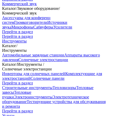
Коммерческий звук
Каталог
/
Звуковое оборудование
/
Коммерческий звук
Аксессуары для конференц
систем
Громкоговорители
Источники
звука
Микрофоны
Сабвуферы
Усилители
Перейти в раздел
Перейти в раздел
Инструменты
Каталог
/
Инструменты
Автомобильные зарядные станции
Аппараты высокого
давления
Солнечные электростанции
Каталог
/
Инструменты
/
Солнечные электростанции
Инверторы для солнечных панелей
Комплектующие для
электростанций
Солнечные панели
Перейти в раздел
Строительные инструменты
Тепловизоры
Тепловые
завесы
Тепловые
пушки
Электроинструменты
Электротехническое
оборудование
Тестирующие устройства для обслуживания
и ремонта
Перейти в раздел
Услуги