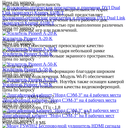
Цена по запросу
Высокая производительность
Для обеспечения высокой производительности Aspire
оснащен процессором Intel, который предоставляет
Волоконно-оптические передатчик и приемник DVI Dual Link
достаточную мощность в течение всего рабочего дня.
(комплект) Kramer, 610R/T
Наслаждайтесь эффективностью при выполнении различных
Цена по запросу
задач — работы, игр или развлечений.
Усилитель Pioneer A-20-K
Яркий дисплей
Цена по запросу
Дисплей FHD обеспечивает превосходное качество
изображений и видео, а благодаря небольшой рамке
Усилитель Pioneer A-30-K
пользователю доступно больше экранного пространства.
Цена по запросу
Всегда на связи
Усилитель Pioneer A-50-K
Получайте актуальную информацию благодаря широким
Цена по запросу
возможностям подключения. Модуль Wi-Fi обеспечивает
быстрый доступ в Интернет. Ноутбук также оснащен камерой
Усилитель Pioneer A-70-K
и микрофоном для повышения качества видеоконференций.
Цена по запросу
Процессор - AMD Ryzen 7
Лингафонный кабинет "Норд СЭМ-3" на 4 рабочих места
Модель процессора - 5700U
Цена по запросу
Частота процессора, ГГц - 1.8
Максимальная частота процессора, ГГц - 4.3
Лингафонный кабинет "Норд СЭМ-3" на 8 рабочих мест
Количество ядер - 8
Цена по запросу
Кэш-память L3 - 8 МБ