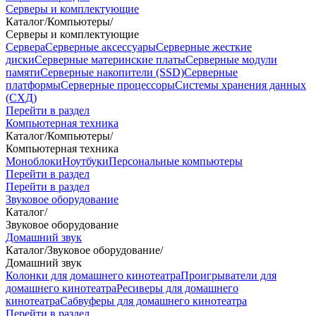
Серверы и комплектующие
Каталог
/
Компьютеры
/
Серверы и комплектующие
Сервера
Серверные аксессуары
Серверные жесткие
диски
Серверные материнские платы
Серверные модули
памяти
Серверные накопители (SSD)
Серверные
платформы
Серверные процессоры
Системы хранения данных
(СХД)
Перейти в раздел
Компьютерная техника
Каталог
/
Компьютеры
/
Компьютерная техника
Моноблоки
Ноутбуки
Персональные компьютеры
Перейти в раздел
Перейти в раздел
Звуковое оборудование
Каталог
/
Звуковое оборудование
Домашний звук
Каталог
/
Звуковое оборудование
/
Домашний звук
Колонки для домашнего кинотеатра
Проигрыватели для
домашнего кинотеатра
Ресиверы для домашнего
кинотеатра
Сабвуферы для домашнего кинотеатра
Перейти в раздел