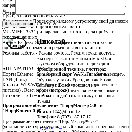
направлении клиентов для расширения радиуса действия Wi-
Fi
Отзыв
Пропускная способность Wi-F:
Два диапазона Присвойте каждому устройству свой диапазон
Ctrl+Enter
для оптимальной производительности
MU-MIMO 3×3 Три параллельных потока для приёма и
передачи данных
Николай
Airtime Fairness Улучшение эффективности сети за счёт
одинакового времени передачи для всех клиентов
Режимы работы - Режим роутера, Режим точки доступа
Эксперт с 12-летним опытом в 3D- и
звуковом оборудовании, периферии,
АППАРАТНАЯ ЧАСТЬ:
проекционной технике, плоттерах,
Порты Ethernet - Гигабитный порт WAN, Гигабитный порт
принтерах, смартфонах и бытовой технике.
LAN (4 шт.)
Обучался у таких брендов, как Epson,
Кнопки: WPS/Wi-Fi, Power (включение или выключение
Samsung и Bosch, посещал их
питания) , Reset (сброс настроек)
производства. Следит за технологиями и
Питание - 12 В = 1 А
поможет подобрать технику под ваши
нужды.
Программное обеспечение "НордМастер 5.0" и
"НордКлиент 5.0"
Почта:
104@itmart.kz
Телефон:
8 (707) 187 17 17
Программное обеспечение "НордМастер® 5.0"
(устанавливается на персональный компьютер преподавателя)
Подробнее...
с возможностью преподавания на 394 языках в том числе :