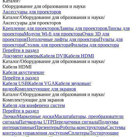
Каталог
/
Оборудование для образования и науки
Аксессуары для проекторов
Каталог
/
Оборудование для образования и науки
/
Аксессуары для проекторов
Крепление для проекторов
Лампы для проекторов
Линзы для
проектора
Модули Wi-fi для проектора
Очки 3D для
проекторов
Потолочные лифты для проектора
Пульты для
проектора
Столик для проектора
Фильтра для проектора
Перейти в раздел
Документ камеры
Кабеля DVI
Кабеля HDMI
Каталог
/
Оборудование для образования и науки
/
Кабеля HDMI
Кабеля акустичекие
Перейти в раздел
Кабеля USB
Кабеля VGA
Кабеля звуковые/
видео
Комплектующие для экранов
Каталог
/
Оборудование для образования и науки
/
Комплектующие для экранов
Кабеля для конференц систем
Перейти в раздел
Лючки
Маркерные доски
Масштабаторы, преобразователи
сигнала
Патчкорды UTP
Передатчики сигнала
Подиумы
интерактивные
Презентеры
Роботы-конструкторы
Системы
контроля управления доступом
Сплитеры
Тестирующие