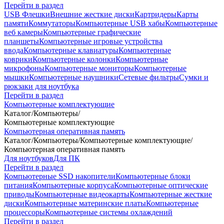
Перейти в раздел
USB Флешки
Внешние жесткие диски
Картридеры
Карты
памяти
Коммутаторы
Компьютерные USB хабы
Компьютерные
веб камеры
Компьютерные графические
планшеты
Компьютерные игровые устройства
ввода
Компьютерные клавиатуры
Компьютерные
коврики
Компьютерные колонки
Компьютерные
микрофоны
Компьютерные мониторы
Компьютерные
мышки
Компьютерные наушники
Сетевые фильтры
Сумки и
рюкзаки для ноутбука
Перейти в раздел
Компьютерные комплектующие
Каталог
/
Компьютеры
/
Компьютерные комплектующие
Компьютерная оперативная память
Каталог
/
Компьютеры
/
Компьютерные комплектующие
/
Компьютерная оперативная память
Для ноутбуков
Для ПК
Перейти в раздел
Компьютерные SSD накопители
Компьютерные блоки
питания
Компьютерные корпуса
Компьютерные оптические
приводы
Компьютерные видеокарты
Компьютерные жесткие
диски
Компьютерные материнские платы
Компьютерные
процессоры
Компьютерные системы охлаждений
Перейти в раздел