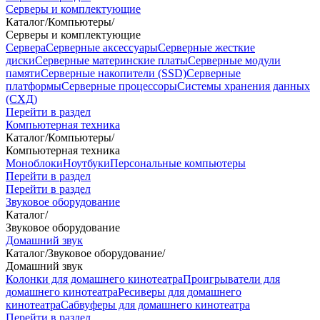
Серверы и комплектующие
Каталог
/
Компьютеры
/
Серверы и комплектующие
Сервера
Серверные аксессуары
Серверные жесткие
диски
Серверные материнские платы
Серверные модули
памяти
Серверные накопители (SSD)
Серверные
платформы
Серверные процессоры
Системы хранения данных
(СХД)
Перейти в раздел
Компьютерная техника
Каталог
/
Компьютеры
/
Компьютерная техника
Моноблоки
Ноутбуки
Персональные компьютеры
Перейти в раздел
Перейти в раздел
Звуковое оборудование
Каталог
/
Звуковое оборудование
Домашний звук
Каталог
/
Звуковое оборудование
/
Домашний звук
Колонки для домашнего кинотеатра
Проигрыватели для
домашнего кинотеатра
Ресиверы для домашнего
кинотеатра
Сабвуферы для домашнего кинотеатра
Перейти в раздел