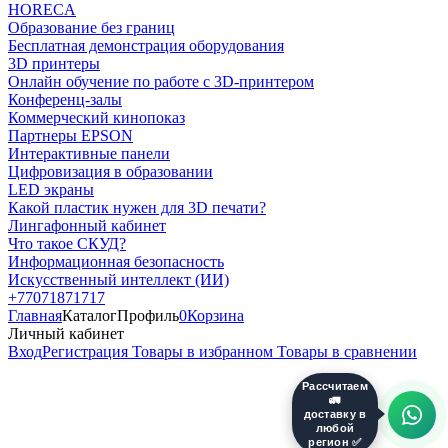
HORECA
Образование без границ
Бесплатная демонстрация оборудования
3D принтеры
Онлайн обучение по работе с 3D-принтером
Конференц-залы
Коммерческий кинопоказ
Партнеры EPSON
Интерактивные панели
Цифровизация в образовании
LED экраны
Какой пластик нужен для 3D печати?
Лингафонный кабинет
Что такое СКУД?
Информационная безопасность
Искусственный интеллект (ИИ)
+77071871717
Главная
Каталог
Профиль
0
Корзина
Личный кабинет
Вход
Регистрация
Товары в избранном
Товары в сравнении
Рассчитаем
🚛
доставку в
любой
регион ✅