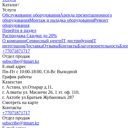
Каталог
/
Услуги
Oбслуживание оборудования
Аренда презентационного
оборудования
Монтаж и наладка оборудования
Ремонт
оборудования
Перейти в раздел
Распродажа
Скидки до 20%
О компании
Сервисный центр
IT дистрибуция
IT
интеграция
Доставка
Отзывы
Контакты
Благотворительность
Бло
+77071871717
Отдел продаж
subscribe@itmart.kz
E-mail адрес
Пн-Пт с 10:00-18:00, Сб-Вс Выходной
График работы
Казахстан
г. Астана, ул.Отырар д.11,
г. Алматы ул. Масанчи 26, 1 эт. оф. 110,
г. Актобе ул.Братьев Жубановых 287
Смотреть на карте
Контакты
+77071871717
Отдел продаж
subscribe@itmart.kz