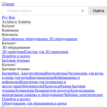
Найти
Рус
|
Қаз
Астана и Алматы
Каталог
Компания
Контакты
Лингафонное оборудование
3D оборудование
Каталог
/
3D оборудование
3D принтеры
Пластик для 3D принтеров
Перейти в раздел
Бытовая техника
Каталог
/
Бытовая техника
Батарейки, Аккумуляторы
Вентиляторы
Диспенсеры для воды,
кулеры для воды
Кондиционеры
Кофемашины и
кофемолки
Крепления для телевизора и
акссесуары
Обогреватели
Пылесосы
Разная бытовая
техника
Телевизоры
Увлажнители воздуха
Холодильники,
морозильные камеры и оборудование
Чайники электрические
Перейти в раздел
Оборудование для образования и науки