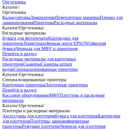
Оргтехника
Каталог
/
Оргтехника
Калькуляторы
Ламинаторы
Переплетные машины
Пленки для
ламинирования
Принтеры
Расходные материалы
Каталог
/
Оргтехника
/
Расходные материалы
Бумага для фотопечати
Картриджи для
принтеров
Термотрансферная лента EPSON
Офисная
бумага
Чернила для МФУ и принтеров
Перейти в раздел
Расходные материалы для карточных
принтеров
Сканеры
Сканеры штрих
кодов
Специализированные принтеры
Каталог
/
Оргтехника
/
Специализированные принтеры
Карточные принтеры
Ленточные принтеры
Перейти в раздел
Кассовое оборудование
МФУ
Плоттеры и расходные
материалы
Каталог
/
Оргтехника
/
Плоттеры и расходные материалы
Аксессуары для плоттеров
Бумага для плоттеров
Картриджи
для плоттеров
Плоттеры, широкоформатные
принтеры
Режущие плоттеры
Чернила для плоттеров