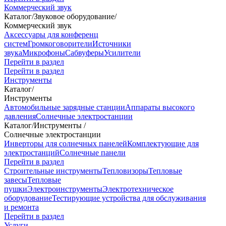
Коммерческий звук
Каталог
/
Звуковое оборудование
/
Коммерческий звук
Аксессуары для конференц
систем
Громкоговорители
Источники
звука
Микрофоны
Сабвуферы
Усилители
Перейти в раздел
Перейти в раздел
Инструменты
Каталог
/
Инструменты
Автомобильные зарядные станции
Аппараты высокого
давления
Солнечные электростанции
Каталог
/
Инструменты
/
Солнечные электростанции
Инверторы для солнечных панелей
Комплектующие для
электростанций
Солнечные панели
Перейти в раздел
Строительные инструменты
Тепловизоры
Тепловые
завесы
Тепловые
пушки
Электроинструменты
Электротехническое
оборудование
Тестирующие устройства для обслуживания
и ремонта
Перейти в раздел
Услуги