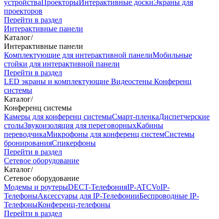
устройства
Проекторы
Интерактивные доски
Экраны для
проекторов
Перейти в раздел
Интерактивные панели
Каталог
/
Интерактивные панели
Комплектующие для интерактивной панели
Мобильные
стойки для интерактивной панели
Перейти в раздел
LED экраны и комплектующие
Видеостены
Конференц
системы
Каталог
/
Конференц системы
Камеры для конференц системы
Cмарт-пленка
Диспетчерские
столы
Звукоизоляция для переговорных
Кабины
переводчика
Микрофоны для конференц систем
Системы
бронирования
Спикерфоны
Перейти в раздел
Сетевое оборудование
Каталог
/
Сетевое оборудование
Модемы и роутеры
DECT-Телефония
IP-ATC
VoIP-
Телефоны
Аксессуары для IP-Телефонии
Беспроводные IP-
Телефоны
Конференц-телефоны
Перейти в раздел