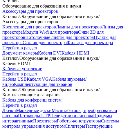
Каталог
/
Оборудование для образования и науки
Аксессуары для проекторов
Каталог
/
Оборудование для образования и науки
/
Аксессуары для проекторов
Крепление для проекторов
Лампы для проекторов
Линзы для
проектора
Модули Wi-fi для проектора
Очки 3D для
проекторов
Потолочные лифты для проектора
Пульты для
проектора
Столик для проектора
Фильтра для проектора
Перейти в раздел
Документ камеры
Кабеля DVI
Кабеля HDMI
Каталог
/
Оборудование для образования и науки
/
Кабеля HDMI
Кабеля акустичекие
Перейти в раздел
Кабеля USB
Кабеля VGA
Кабеля звуковые/
видео
Комплектующие для экранов
Каталог
/
Оборудование для образования и науки
/
Комплектующие для экранов
Кабеля для конференц систем
Перейти в раздел
Лючки
Маркерные доски
Масштабаторы, преобразователи
сигнала
Патчкорды UTP
Передатчики сигнала
Подиумы
интерактивные
Презентеры
Роботы-конструкторы
Системы
контроля управления доступом
Сплитеры
Тестирующие