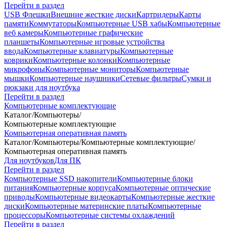
Перейти в раздел
USB Флешки
Внешние жесткие диски
Картридеры
Карты
памяти
Коммутаторы
Компьютерные USB хабы
Компьютерные
веб камеры
Компьютерные графические
планшеты
Компьютерные игровые устройства
ввода
Компьютерные клавиатуры
Компьютерные
коврики
Компьютерные колонки
Компьютерные
микрофоны
Компьютерные мониторы
Компьютерные
мышки
Компьютерные наушники
Сетевые фильтры
Сумки и
рюкзаки для ноутбука
Перейти в раздел
Компьютерные комплектующие
Каталог
/
Компьютеры
/
Компьютерные комплектующие
Компьютерная оперативная память
Каталог
/
Компьютеры
/
Компьютерные комплектующие
/
Компьютерная оперативная память
Для ноутбуков
Для ПК
Перейти в раздел
Компьютерные SSD накопители
Компьютерные блоки
питания
Компьютерные корпуса
Компьютерные оптические
приводы
Компьютерные видеокарты
Компьютерные жесткие
диски
Компьютерные материнские платы
Компьютерные
процессоры
Компьютерные системы охлаждений
Перейти в раздел