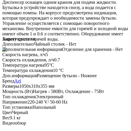
Диспенсер оснащен одним краном для подачи жидкости.
Бутылка в устройстве находится снизу, а вода подается с
помощью помпы. На корпусе предусмотрена индикация,
которая предупреждает о необходимости замены бутыли.
Управление осуществляется с помощью поворотного
механизма. Внутренние емкости для горячей и холодной воды
имеют объем 1 и 0.6 л соответственно. Оборудование имеет
Характеристики
защиту крана горячей воды.
Дополнительно
Чайный столик - Нет
Дополнительная информация
Отделение для хранения - Нет
Скорость нагрева, л/ч
5
Скорость охлаждения, л/ч
0.7
Температура нагрева
95°С
Температура охлаждения
10 °C
Доп.информация
Размещение бутыли - Нижнее
Бренд
Ael
Размеры
1050х310х355 мм
Мощность (Вт)
Нагрев - 580Вт, Охлаждение - 75Вт
Тип охлаждения
Электронный
Напряжение
220-240 V/ 50-60 Hz
Тип установки
Напольный
Цвет
Черный
Вес
9.1 кг
Видеообзор