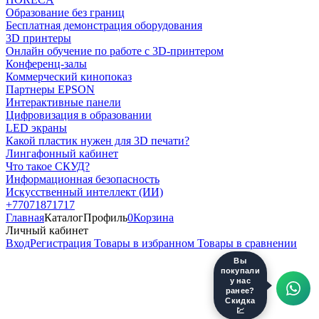
Образование без границ
Бесплатная демонстрация оборудования
3D принтеры
Онлайн обучение по работе с 3D-принтером
Конференц-залы
Коммерческий кинопоказ
Партнеры EPSON
Интерактивные панели
Цифровизация в образовании
LED экраны
Какой пластик нужен для 3D печати?
Лингафонный кабинет
Что такое СКУД?
Информационная безопасность
Искусственный интеллект (ИИ)
+77071871717
Главная
Каталог
Профиль
0
Корзина
Личный кабинет
Вход
Регистрация
Товары в избранном
Товары в сравнении
Вы
покупали
у нас
ранее?
Скидка
💹