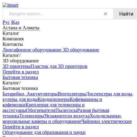
Найти
Рус
|
Қаз
Астана и Алматы
Каталог
Компания
Контакты
Лингафонное оборудование
3D оборудование
Каталог
/
3D оборудование
3D принтеры
Пластик для 3D принтеров
Перейти в раздел
Бытовая техника
Каталог
/
Бытовая техника
Батарейки, Аккумуляторы
Вентиляторы
Диспенсеры для воды,
кулеры для воды
Кондиционеры
Кофемашины и
кофемолки
Крепления для телевизора и
акссесуары
Обогреватели
Пылесосы
Разная бытовая
техника
Телевизоры
Увлажнители воздуха
Холодильники,
морозильные камеры и оборудование
Чайники электрические
Перейти в раздел
Оборудование для образования и науки