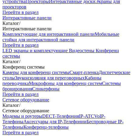
устройства
Проекторы
Интерактивные доски
Экраны для
проекторов
Перейти в раздел
Интерактивные панели
Каталог
/
Интерактивные панели
Комплектующие для интерактивной панели
Мобильные
стойки для интерактивной панели
Перейти в раздел
LED экраны и комплектующие
Видеостены
Конференц
системы
Каталог
/
Конференц системы
Камеры для конференц системы
Cмарт-пленка
Диспетчерские
столы
Звукоизоляция для переговорных
Кабины
переводчика
Микрофоны для конференц систем
Системы
бронирования
Спикерфоны
Перейти в раздел
Сетевое оборудование
Каталог
/
Сетевое оборудование
Модемы и роутеры
DECT-Телефония
IP-ATC
VoIP-
Телефоны
Аксессуары для IP-Телефонии
Беспроводные IP-
Телефоны
Конференц-телефоны
Перейти в раздел