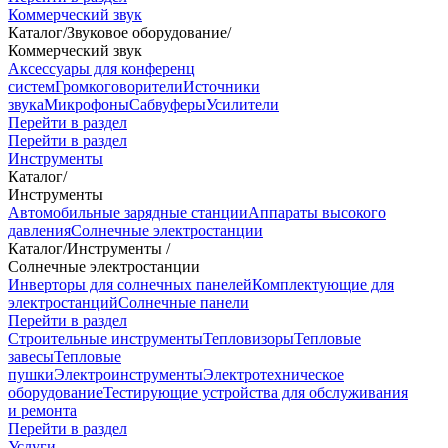
Коммерческий звук
Каталог
/
Звуковое оборудование
/
Коммерческий звук
Аксессуары для конференц
систем
Громкоговорители
Источники
звука
Микрофоны
Сабвуферы
Усилители
Перейти в раздел
Перейти в раздел
Инструменты
Каталог
/
Инструменты
Автомобильные зарядные станции
Аппараты высокого
давления
Солнечные электростанции
Каталог
/
Инструменты
/
Солнечные электростанции
Инверторы для солнечных панелей
Комплектующие для
электростанций
Солнечные панели
Перейти в раздел
Строительные инструменты
Тепловизоры
Тепловые
завесы
Тепловые
пушки
Электроинструменты
Электротехническое
оборудование
Тестирующие устройства для обслуживания
и ремонта
Перейти в раздел
Услуги