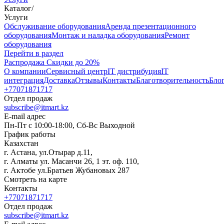
Каталог
/
Услуги
Oбслуживание оборудования
Аренда презентационного
оборудования
Монтаж и наладка оборудования
Ремонт
оборудования
Перейти в раздел
Распродажа
Скидки до 20%
О компании
Сервисный центр
IT дистрибуция
IT
интеграция
Доставка
Отзывы
Контакты
Благотворительность
Бло
+77071871717
Отдел продаж
subscribe@itmart.kz
E-mail адрес
Пн-Пт с 10:00-18:00, Сб-Вс Выходной
График работы
Казахстан
г. Астана, ул.Отырар д.11,
г. Алматы ул. Масанчи 26, 1 эт. оф. 110,
г. Актобе ул.Братьев Жубановых 287
Смотреть на карте
Контакты
+77071871717
Отдел продаж
subscribe@itmart.kz