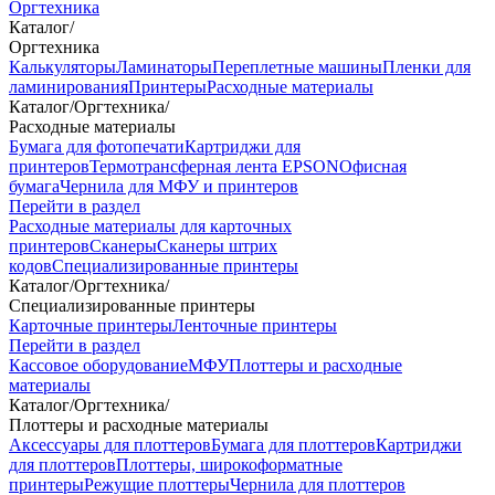
Оргтехника
Каталог
/
Оргтехника
Калькуляторы
Ламинаторы
Переплетные машины
Пленки для
ламинирования
Принтеры
Расходные материалы
Каталог
/
Оргтехника
/
Расходные материалы
Бумага для фотопечати
Картриджи для
принтеров
Термотрансферная лента EPSON
Офисная
бумага
Чернила для МФУ и принтеров
Перейти в раздел
Расходные материалы для карточных
принтеров
Сканеры
Сканеры штрих
кодов
Специализированные принтеры
Каталог
/
Оргтехника
/
Специализированные принтеры
Карточные принтеры
Ленточные принтеры
Перейти в раздел
Кассовое оборудование
МФУ
Плоттеры и расходные
материалы
Каталог
/
Оргтехника
/
Плоттеры и расходные материалы
Аксессуары для плоттеров
Бумага для плоттеров
Картриджи
для плоттеров
Плоттеры, широкоформатные
принтеры
Режущие плоттеры
Чернила для плоттеров