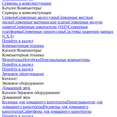
Серверы и комплектующие
Каталог
/
Компьютеры
/
Серверы и комплектующие
Сервера
Серверные аксессуары
Серверные жесткие
диски
Серверные материнские платы
Серверные модули
памяти
Серверные накопители (SSD)
Серверные
платформы
Серверные процессоры
Системы хранения данных
(СХД)
Перейти в раздел
Компьютерная техника
Каталог
/
Компьютеры
/
Компьютерная техника
Моноблоки
Ноутбуки
Персональные компьютеры
Перейти в раздел
Перейти в раздел
Звуковое оборудование
Каталог
/
Звуковое оборудование
Домашний звук
Каталог
/
Звуковое оборудование
/
Домашний звук
Колонки для домашнего кинотеатра
Проигрыватели для
домашнего кинотеатра
Ресиверы для домашнего
кинотеатра
Сабвуферы для домашнего кинотеатра
Перейти в раздел