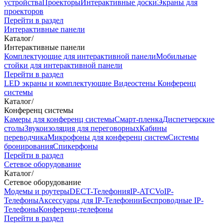
устройства
Проекторы
Интерактивные доски
Экраны для
проекторов
Перейти в раздел
Интерактивные панели
Каталог
/
Интерактивные панели
Комплектующие для интерактивной панели
Мобильные
стойки для интерактивной панели
Перейти в раздел
LED экраны и комплектующие
Видеостены
Конференц
системы
Каталог
/
Конференц системы
Камеры для конференц системы
Cмарт-пленка
Диспетчерские
столы
Звукоизоляция для переговорных
Кабины
переводчика
Микрофоны для конференц систем
Системы
бронирования
Спикерфоны
Перейти в раздел
Сетевое оборудование
Каталог
/
Сетевое оборудование
Модемы и роутеры
DECT-Телефония
IP-ATC
VoIP-
Телефоны
Аксессуары для IP-Телефонии
Беспроводные IP-
Телефоны
Конференц-телефоны
Перейти в раздел