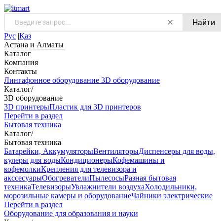
Найти
Рус
|
Қаз
Астана и Алматы
Каталог
Компания
Контакты
Лингафонное оборудование
3D оборудование
Каталог
/
3D оборудование
3D принтеры
Пластик для 3D принтеров
Перейти в раздел
Бытовая техника
Каталог
/
Бытовая техника
Батарейки, Аккумуляторы
Вентиляторы
Диспенсеры для воды,
кулеры для воды
Кондиционеры
Кофемашины и
кофемолки
Крепления для телевизора и
акссесуары
Обогреватели
Пылесосы
Разная бытовая
техника
Телевизоры
Увлажнители воздуха
Холодильники,
морозильные камеры и оборудование
Чайники электрические
Перейти в раздел
Оборудование для образования и науки