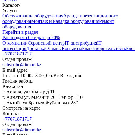
Каталог
/
Услуги
Oбслуживание оборудования
Аренда презентационного
оборудования
Монтаж и наладка оборудования
Ремонт
оборудования
Перейти в раздел
Распродажа
Скидки до 20%
О компании
Сервисный центр
IT дистрибуция
IT
интеграция
Доставка
Отзывы
Контакты
Благотворительность
Бло
+77071871717
Отдел продаж
subscribe@itmart.kz
E-mail адрес
Пн-Пт с 10:00-18:00, Сб-Вс Выходной
График работы
Казахстан
г. Астана, ул.Отырар д.11,
г. Алматы ул. Масанчи 26, 1 эт. оф. 110,
г. Актобе ул.Братьев Жубановых 287
Смотреть на карте
Контакты
+77071871717
Отдел продаж
subscribe@itmart.kz