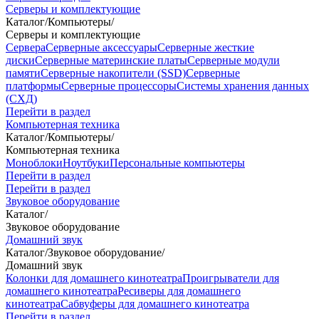
Серверы и комплектующие
Каталог
/
Компьютеры
/
Серверы и комплектующие
Сервера
Серверные аксессуары
Серверные жесткие
диски
Серверные материнские платы
Серверные модули
памяти
Серверные накопители (SSD)
Серверные
платформы
Серверные процессоры
Системы хранения данных
(СХД)
Перейти в раздел
Компьютерная техника
Каталог
/
Компьютеры
/
Компьютерная техника
Моноблоки
Ноутбуки
Персональные компьютеры
Перейти в раздел
Перейти в раздел
Звуковое оборудование
Каталог
/
Звуковое оборудование
Домашний звук
Каталог
/
Звуковое оборудование
/
Домашний звук
Колонки для домашнего кинотеатра
Проигрыватели для
домашнего кинотеатра
Ресиверы для домашнего
кинотеатра
Сабвуферы для домашнего кинотеатра
Перейти в раздел