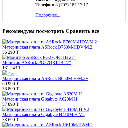
Телефон:
8 (707) 187 17 17
Подробнее...
Рекомендуем посмотреть
Сравнить все
Материнская плата ASRock B760M-HDV/M.2
56 290 T
Монитор ASRock PG27QRT1B 27"
131 243 T
-4%
Материнская плата ASRock B650M-H/M.2+
60 990 T
58 800 T
Материнская плата Gigabyte A620M H
57 890 T
Материнская плата Gigabyte H410M H V2
38 690 T