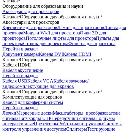
Каталог
/
Оборудование для образования и науки
Аксессуары для проекторов
Каталог
/
Оборудование для образования и науки
/
Аксессуары для проекторов
Крепление для проекторов
Лампы для проекторов
Линзы для
проектора
Модули Wi-fi для проектора
Очки 3D для
проекторов
Потолочные лифты для проектора
Пульты для
проектора
Столик для проектора
Фильтра для проектора
Перейти в раздел
Документ камеры
Кабеля DVI
Кабеля HDMI
Каталог
/
Оборудование для образования и науки
/
Кабеля HDMI
Кабеля акустичекие
Перейти в раздел
Кабеля USB
Кабеля VGA
Кабеля звуковые/
видео
Комплектующие для экранов
Каталог
/
Оборудование для образования и науки
/
Комплектующие для экранов
Кабеля для конференц систем
Перейти в раздел
Лючки
Маркерные доски
Масштабаторы, преобразователи
сигнала
Патчкорды UTP
Передатчики сигнала
Подиумы
интерактивные
Презентеры
Роботы-конструкторы
Системы
контроля управления доступом
Сплитеры
Тестирующие