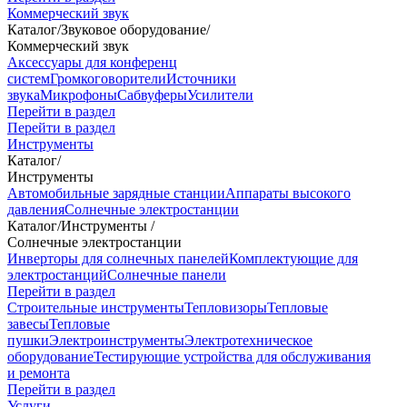
Коммерческий звук
Каталог
/
Звуковое оборудование
/
Коммерческий звук
Аксессуары для конференц
систем
Громкоговорители
Источники
звука
Микрофоны
Сабвуферы
Усилители
Перейти в раздел
Перейти в раздел
Инструменты
Каталог
/
Инструменты
Автомобильные зарядные станции
Аппараты высокого
давления
Солнечные электростанции
Каталог
/
Инструменты
/
Солнечные электростанции
Инверторы для солнечных панелей
Комплектующие для
электростанций
Солнечные панели
Перейти в раздел
Строительные инструменты
Тепловизоры
Тепловые
завесы
Тепловые
пушки
Электроинструменты
Электротехническое
оборудование
Тестирующие устройства для обслуживания
и ремонта
Перейти в раздел
Услуги