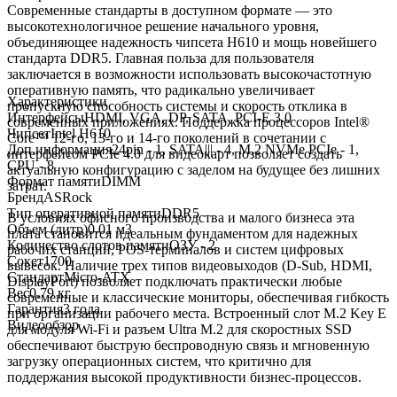
Современные стандарты в доступном формате — это
высокотехнологичное решение начального уровня,
объединяющее надежность чипсета H610 и мощь новейшего
стандарта DDR5. Главная польза для пользователя
заключается в возможности использовать высокочастотную
оперативную память, что радикально увеличивает
Характеристики
пропускную способность системы и скорость отклика в
Интерфейсы
HDMI, VGA, DP, SATA, PCI-E 3.0
современных приложениях. Поддержка процессоров Intel®
Чипсет
Intel H610
Core™ 12-го, 13-го и 14-го поколений в сочетании с
Доп.информация
24pin - 1, SATA||| - 4, M.2 NVMe PCIe - 1,
интерфейсом PCIe 4.0 для видеокарт позволяет создать
CPU - 8
актуальную конфигурацию с заделом на будущее без лишних
Формат памяти
DIMM
затрат.
Бренд
ASRock
Тип оперативной памяти
DDR5
В условиях офисного производства и малого бизнеса эта
Объем (литр)
0.01 м3
плата становится идеальным фундаментом для надежных
Количество слотов памяти
ОЗУ - 2
рабочих станций, POS-терминалов и систем цифровых
Сокет
1700
вывесок. Наличие трех типов видеовыходов (D-Sub, HDMI,
Стандарт
Micro-ATX
DisplayPort) позволяет подключать практически любые
Вес
0.79 кг
современные и классические мониторы, обеспечивая гибкость
Гарантия
3 года
при организации рабочего места. Встроенный слот M.2 Key E
Видеообзор
для модуля Wi-Fi и разъем Ultra M.2 для скоростных SSD
обеспечивают быструю беспроводную связь и мгновенную
загрузку операционных систем, что критично для
поддержания высокой продуктивности бизнес-процессов.