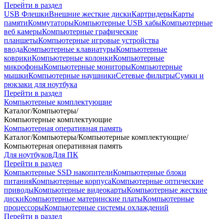
Перейти в раздел
USB Флешки
Внешние жесткие диски
Картридеры
Карты
памяти
Коммутаторы
Компьютерные USB хабы
Компьютерные
веб камеры
Компьютерные графические
планшеты
Компьютерные игровые устройства
ввода
Компьютерные клавиатуры
Компьютерные
коврики
Компьютерные колонки
Компьютерные
микрофоны
Компьютерные мониторы
Компьютерные
мышки
Компьютерные наушники
Сетевые фильтры
Сумки и
рюкзаки для ноутбука
Перейти в раздел
Компьютерные комплектующие
Каталог
/
Компьютеры
/
Компьютерные комплектующие
Компьютерная оперативная память
Каталог
/
Компьютеры
/
Компьютерные комплектующие
/
Компьютерная оперативная память
Для ноутбуков
Для ПК
Перейти в раздел
Компьютерные SSD накопители
Компьютерные блоки
питания
Компьютерные корпуса
Компьютерные оптические
приводы
Компьютерные видеокарты
Компьютерные жесткие
диски
Компьютерные материнские платы
Компьютерные
процессоры
Компьютерные системы охлаждений
Перейти в раздел