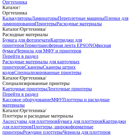
Оргтехника
Каталог
/
Оргтехника
Калькуляторы
Ламинаторы
Переплетные машины
Пленки для
ламинирования
Принтеры
Расходные материалы
Каталог
/
Оргтехника
/
Расходные материалы
Бумага для фотопечати
Картриджи для
принтеров
Термотрансферная лента EPSON
Офисная
бумага
Чернила для МФУ и принтеров
Перейти в раздел
Расходные материалы для карточных
принтеров
Сканеры
Сканеры штрих
кодов
Специализированные принтеры
Каталог
/
Оргтехника
/
Специализированные принтеры
Карточные принтеры
Ленточные принтеры
Перейти в раздел
Кассовое оборудование
МФУ
Плоттеры и расходные
материалы
Каталог
/
Оргтехника
/
Плоттеры и расходные материалы
Аксессуары для плоттеров
Бумага для плоттеров
Картриджи
для плоттеров
Плоттеры, широкоформатные
принтеры
Режущие плоттеры
Чернила для плоттеров