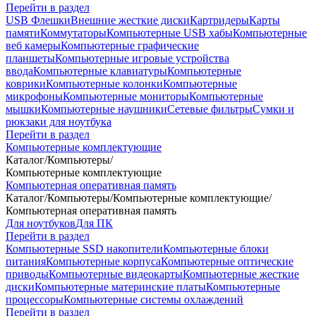
Перейти в раздел
USB Флешки
Внешние жесткие диски
Картридеры
Карты
памяти
Коммутаторы
Компьютерные USB хабы
Компьютерные
веб камеры
Компьютерные графические
планшеты
Компьютерные игровые устройства
ввода
Компьютерные клавиатуры
Компьютерные
коврики
Компьютерные колонки
Компьютерные
микрофоны
Компьютерные мониторы
Компьютерные
мышки
Компьютерные наушники
Сетевые фильтры
Сумки и
рюкзаки для ноутбука
Перейти в раздел
Компьютерные комплектующие
Каталог
/
Компьютеры
/
Компьютерные комплектующие
Компьютерная оперативная память
Каталог
/
Компьютеры
/
Компьютерные комплектующие
/
Компьютерная оперативная память
Для ноутбуков
Для ПК
Перейти в раздел
Компьютерные SSD накопители
Компьютерные блоки
питания
Компьютерные корпуса
Компьютерные оптические
приводы
Компьютерные видеокарты
Компьютерные жесткие
диски
Компьютерные материнские платы
Компьютерные
процессоры
Компьютерные системы охлаждений
Перейти в раздел