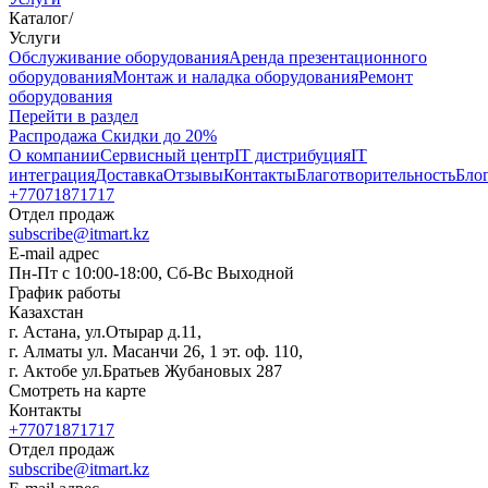
Каталог
/
Услуги
Oбслуживание оборудования
Аренда презентационного
оборудования
Монтаж и наладка оборудования
Ремонт
оборудования
Перейти в раздел
Распродажа
Скидки до 20%
О компании
Сервисный центр
IT дистрибуция
IT
интеграция
Доставка
Отзывы
Контакты
Благотворительность
Бло
+77071871717
Отдел продаж
subscribe@itmart.kz
E-mail адрес
Пн-Пт с 10:00-18:00, Сб-Вс Выходной
График работы
Казахстан
г. Астана, ул.Отырар д.11,
г. Алматы ул. Масанчи 26, 1 эт. оф. 110,
г. Актобе ул.Братьев Жубановых 287
Смотреть на карте
Контакты
+77071871717
Отдел продаж
subscribe@itmart.kz