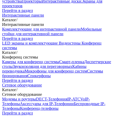
устройства
Проекторы
Интерактивные доски
Экраны для
проекторов
Перейти в раздел
Интерактивные панели
Каталог
/
Интерактивные панели
Комплектующие для интерактивной панели
Мобильные
стойки для интерактивной панели
Перейти в раздел
LED экраны и комплектующие
Видеостены
Конференц
системы
Каталог
/
Конференц системы
Камеры для конференц системы
Cмарт-пленка
Диспетчерские
столы
Звукоизоляция для переговорных
Кабины
переводчика
Микрофоны для конференц систем
Системы
бронирования
Спикерфоны
Перейти в раздел
Сетевое оборудование
Каталог
/
Сетевое оборудование
Модемы и роутеры
DECT-Телефония
IP-ATC
VoIP-
Телефоны
Аксессуары для IP-Телефонии
Беспроводные IP-
Телефоны
Конференц-телефоны
Перейти в раздел