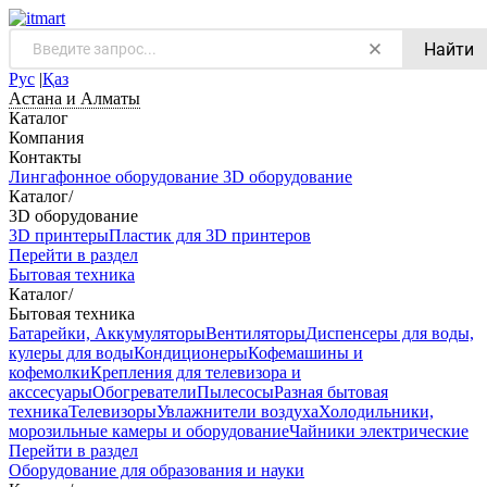
Найти
Рус
|
Қаз
Астана и Алматы
Каталог
Компания
Контакты
Лингафонное оборудование
3D оборудование
Каталог
/
3D оборудование
3D принтеры
Пластик для 3D принтеров
Перейти в раздел
Бытовая техника
Каталог
/
Бытовая техника
Батарейки, Аккумуляторы
Вентиляторы
Диспенсеры для воды,
кулеры для воды
Кондиционеры
Кофемашины и
кофемолки
Крепления для телевизора и
акссесуары
Обогреватели
Пылесосы
Разная бытовая
техника
Телевизоры
Увлажнители воздуха
Холодильники,
морозильные камеры и оборудование
Чайники электрические
Перейти в раздел
Оборудование для образования и науки