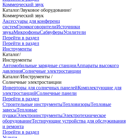
Коммерческий звук
Каталог
/
Звуковое оборудование
/
Коммерческий звук
Аксессуары для конференц
систем
Громкоговорители
Источники
звука
Микрофоны
Сабвуферы
Усилители
Перейти в раздел
Перейти в раздел
Инструменты
Каталог
/
Инструменты
Автомобильные зарядные станции
Аппараты высокого
давления
Солнечные электростанции
Каталог
/
Инструменты
/
Солнечные электростанции
Инверторы для солнечных панелей
Комплектующие для
электростанций
Солнечные панели
Перейти в раздел
Строительные инструменты
Тепловизоры
Тепловые
завесы
Тепловые
пушки
Электроинструменты
Электротехническое
оборудование
Тестирующие устройства для обслуживания
и ремонта
Перейти в раздел
Услуги