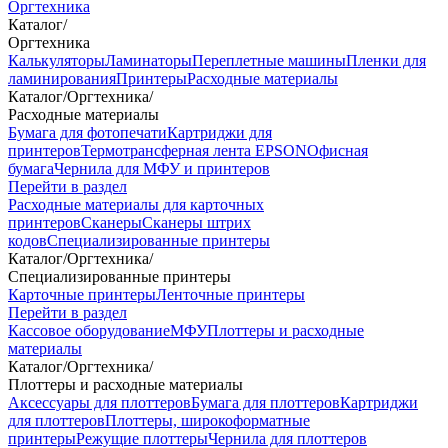
Оргтехника
Каталог
/
Оргтехника
Калькуляторы
Ламинаторы
Переплетные машины
Пленки для
ламинирования
Принтеры
Расходные материалы
Каталог
/
Оргтехника
/
Расходные материалы
Бумага для фотопечати
Картриджи для
принтеров
Термотрансферная лента EPSON
Офисная
бумага
Чернила для МФУ и принтеров
Перейти в раздел
Расходные материалы для карточных
принтеров
Сканеры
Сканеры штрих
кодов
Специализированные принтеры
Каталог
/
Оргтехника
/
Специализированные принтеры
Карточные принтеры
Ленточные принтеры
Перейти в раздел
Кассовое оборудование
МФУ
Плоттеры и расходные
материалы
Каталог
/
Оргтехника
/
Плоттеры и расходные материалы
Аксессуары для плоттеров
Бумага для плоттеров
Картриджи
для плоттеров
Плоттеры, широкоформатные
принтеры
Режущие плоттеры
Чернила для плоттеров