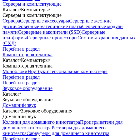
Серверы и комплектующие
Каталог
/
Компьютеры
/
Серверы и комплектующие
Сервера
Серверные аксессуары
Серверные жесткие
диски
Серверные материнские платы
Серверные модули
памяти
Серверные накопители (SSD)
Серверные
платформы
Серверные процессоры
Системы хранения данных
(СХД)
Перейти в раздел
Компьютерная техника
Каталог
/
Компьютеры
/
Компьютерная техника
Моноблоки
Ноутбуки
Персональные компьютеры
Перейти в раздел
Перейти в раздел
Звуковое оборудование
Каталог
/
Звуковое оборудование
Домашний звук
Каталог
/
Звуковое оборудование
/
Домашний звук
Колонки для домашнего кинотеатра
Проигрыватели для
домашнего кинотеатра
Ресиверы для домашнего
кинотеатра
Сабвуферы для домашнего кинотеатра
Перейти в раздел