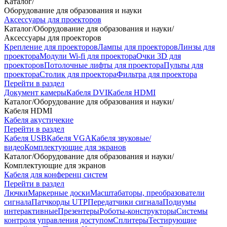
Каталог
/
Оборудование для образования и науки
Аксессуары для проекторов
Каталог
/
Оборудование для образования и науки
/
Аксессуары для проекторов
Крепление для проекторов
Лампы для проекторов
Линзы для
проектора
Модули Wi-fi для проектора
Очки 3D для
проекторов
Потолочные лифты для проектора
Пульты для
проектора
Столик для проектора
Фильтра для проектора
Перейти в раздел
Документ камеры
Кабеля DVI
Кабеля HDMI
Каталог
/
Оборудование для образования и науки
/
Кабеля HDMI
Кабеля акустичекие
Перейти в раздел
Кабеля USB
Кабеля VGA
Кабеля звуковые/
видео
Комплектующие для экранов
Каталог
/
Оборудование для образования и науки
/
Комплектующие для экранов
Кабеля для конференц систем
Перейти в раздел
Лючки
Маркерные доски
Масштабаторы, преобразователи
сигнала
Патчкорды UTP
Передатчики сигнала
Подиумы
интерактивные
Презентеры
Роботы-конструкторы
Системы
контроля управления доступом
Сплитеры
Тестирующие