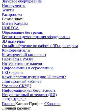
Звуковое оборудование
Инструменты
Услуги
Распродажа
Важно знать
Мы на Kaspi.kz
HORECA
Образование без границ
Бесплатная демонстрация оборудования
3D принтеры
Онлайн обучение по работе с 3D-принтером
Конференц-залы
Коммерческий кинопоказ
Партнеры EPSON
Интерактивные панели
Цифровизация в образовании
LED экраны
Какой пластик нужен для 3D печати?
Лингафонный кабинет
Что такое СКУД?
Информационная безопасность
Искусственный интеллект (ИИ)
+77071871717
Главная
Каталог
Профиль
0
Корзина
Личный кабинет