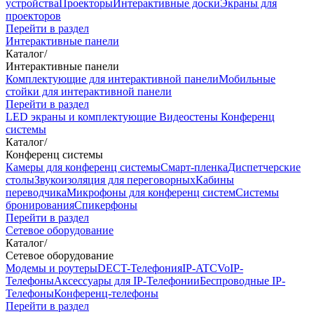
устройства
Проекторы
Интерактивные доски
Экраны для
проекторов
Перейти в раздел
Интерактивные панели
Каталог
/
Интерактивные панели
Комплектующие для интерактивной панели
Мобильные
стойки для интерактивной панели
Перейти в раздел
LED экраны и комплектующие
Видеостены
Конференц
системы
Каталог
/
Конференц системы
Камеры для конференц системы
Cмарт-пленка
Диспетчерские
столы
Звукоизоляция для переговорных
Кабины
переводчика
Микрофоны для конференц систем
Системы
бронирования
Спикерфоны
Перейти в раздел
Сетевое оборудование
Каталог
/
Сетевое оборудование
Модемы и роутеры
DECT-Телефония
IP-ATC
VoIP-
Телефоны
Аксессуары для IP-Телефонии
Беспроводные IP-
Телефоны
Конференц-телефоны
Перейти в раздел