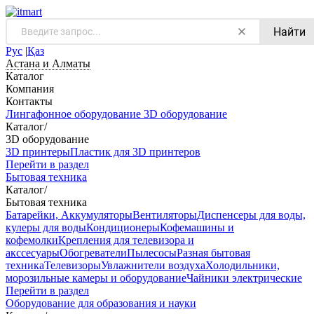
Найти
Рус
|
Қаз
Астана и Алматы
Каталог
Компания
Контакты
Лингафонное оборудование
3D оборудование
Каталог
/
3D оборудование
3D принтеры
Пластик для 3D принтеров
Перейти в раздел
Бытовая техника
Каталог
/
Бытовая техника
Батарейки, Аккумуляторы
Вентиляторы
Диспенсеры для воды,
кулеры для воды
Кондиционеры
Кофемашины и
кофемолки
Крепления для телевизора и
акссесуары
Обогреватели
Пылесосы
Разная бытовая
техника
Телевизоры
Увлажнители воздуха
Холодильники,
морозильные камеры и оборудование
Чайники электрические
Перейти в раздел
Оборудование для образования и науки