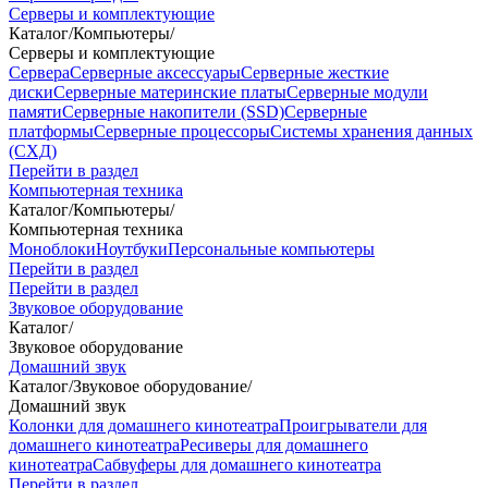
Серверы и комплектующие
Каталог
/
Компьютеры
/
Серверы и комплектующие
Сервера
Серверные аксессуары
Серверные жесткие
диски
Серверные материнские платы
Серверные модули
памяти
Серверные накопители (SSD)
Серверные
платформы
Серверные процессоры
Системы хранения данных
(СХД)
Перейти в раздел
Компьютерная техника
Каталог
/
Компьютеры
/
Компьютерная техника
Моноблоки
Ноутбуки
Персональные компьютеры
Перейти в раздел
Перейти в раздел
Звуковое оборудование
Каталог
/
Звуковое оборудование
Домашний звук
Каталог
/
Звуковое оборудование
/
Домашний звук
Колонки для домашнего кинотеатра
Проигрыватели для
домашнего кинотеатра
Ресиверы для домашнего
кинотеатра
Сабвуферы для домашнего кинотеатра
Перейти в раздел