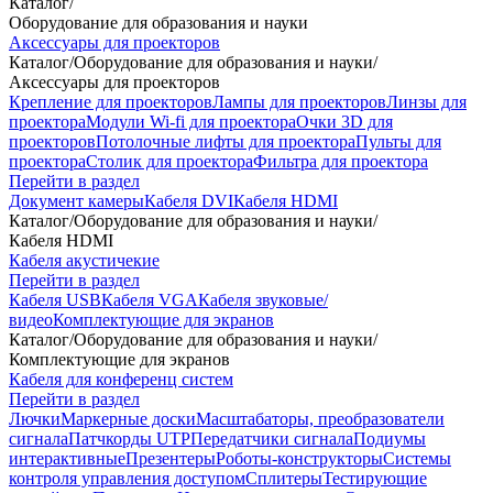
Каталог
/
Оборудование для образования и науки
Аксессуары для проекторов
Каталог
/
Оборудование для образования и науки
/
Аксессуары для проекторов
Крепление для проекторов
Лампы для проекторов
Линзы для
проектора
Модули Wi-fi для проектора
Очки 3D для
проекторов
Потолочные лифты для проектора
Пульты для
проектора
Столик для проектора
Фильтра для проектора
Перейти в раздел
Документ камеры
Кабеля DVI
Кабеля HDMI
Каталог
/
Оборудование для образования и науки
/
Кабеля HDMI
Кабеля акустичекие
Перейти в раздел
Кабеля USB
Кабеля VGA
Кабеля звуковые/
видео
Комплектующие для экранов
Каталог
/
Оборудование для образования и науки
/
Комплектующие для экранов
Кабеля для конференц систем
Перейти в раздел
Лючки
Маркерные доски
Масштабаторы, преобразователи
сигнала
Патчкорды UTP
Передатчики сигнала
Подиумы
интерактивные
Презентеры
Роботы-конструкторы
Системы
контроля управления доступом
Сплитеры
Тестирующие