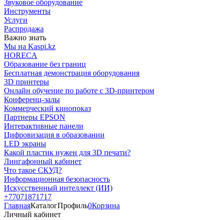
Звуковое оборудование
Инструменты
Услуги
Распродажа
Важно знать
Мы на Kaspi.kz
HORECA
Образование без границ
Бесплатная демонстрация оборудования
3D принтеры
Онлайн обучение по работе с 3D-принтером
Конференц-залы
Коммерческий кинопоказ
Партнеры EPSON
Интерактивные панели
Цифровизация в образовании
LED экраны
Какой пластик нужен для 3D печати?
Лингафонный кабинет
Что такое СКУД?
Информационная безопасность
Искусственный интеллект (ИИ)
+77071871717
Главная
Каталог
Профиль
0
Корзина
Личный кабинет