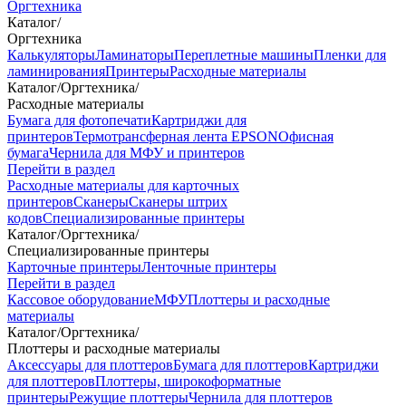
Оргтехника
Каталог
/
Оргтехника
Калькуляторы
Ламинаторы
Переплетные машины
Пленки для
ламинирования
Принтеры
Расходные материалы
Каталог
/
Оргтехника
/
Расходные материалы
Бумага для фотопечати
Картриджи для
принтеров
Термотрансферная лента EPSON
Офисная
бумага
Чернила для МФУ и принтеров
Перейти в раздел
Расходные материалы для карточных
принтеров
Сканеры
Сканеры штрих
кодов
Специализированные принтеры
Каталог
/
Оргтехника
/
Специализированные принтеры
Карточные принтеры
Ленточные принтеры
Перейти в раздел
Кассовое оборудование
МФУ
Плоттеры и расходные
материалы
Каталог
/
Оргтехника
/
Плоттеры и расходные материалы
Аксессуары для плоттеров
Бумага для плоттеров
Картриджи
для плоттеров
Плоттеры, широкоформатные
принтеры
Режущие плоттеры
Чернила для плоттеров