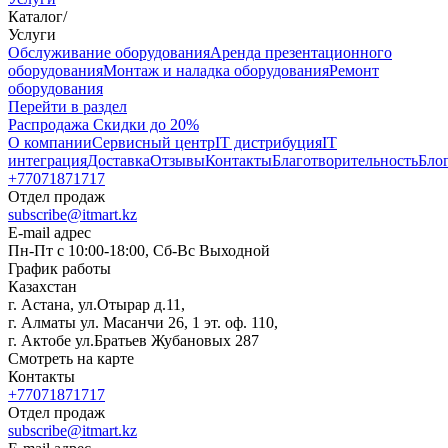
Каталог
/
Услуги
Oбслуживание оборудования
Аренда презентационного
оборудования
Монтаж и наладка оборудования
Ремонт
оборудования
Перейти в раздел
Распродажа
Скидки до 20%
О компании
Сервисный центр
IT дистрибуция
IT
интеграция
Доставка
Отзывы
Контакты
Благотворительность
Бло
+77071871717
Отдел продаж
subscribe@itmart.kz
E-mail адрес
Пн-Пт с 10:00-18:00, Сб-Вс Выходной
График работы
Казахстан
г. Астана, ул.Отырар д.11,
г. Алматы ул. Масанчи 26, 1 эт. оф. 110,
г. Актобе ул.Братьев Жубановых 287
Смотреть на карте
Контакты
+77071871717
Отдел продаж
subscribe@itmart.kz