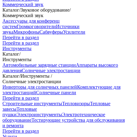
Коммерческий звук
Каталог
/
Звуковое оборудование
/
Коммерческий звук
Аксессуары для конференц
систем
Громкоговорители
Источники
звука
Микрофоны
Сабвуферы
Усилители
Перейти в раздел
Перейти в раздел
Инструменты
Каталог
/
Инструменты
Автомобильные зарядные станции
Аппараты высокого
давления
Солнечные электростанции
Каталог
/
Инструменты
/
Солнечные электростанции
Инверторы для солнечных панелей
Комплектующие для
электростанций
Солнечные панели
Перейти в раздел
Строительные инструменты
Тепловизоры
Тепловые
завесы
Тепловые
пушки
Электроинструменты
Электротехническое
оборудование
Тестирующие устройства для обслуживания
и ремонта
Перейти в раздел
Услуги