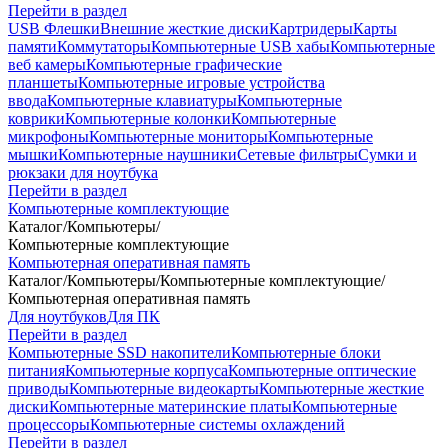
Перейти в раздел
USB Флешки
Внешние жесткие диски
Картридеры
Карты
памяти
Коммутаторы
Компьютерные USB хабы
Компьютерные
веб камеры
Компьютерные графические
планшеты
Компьютерные игровые устройства
ввода
Компьютерные клавиатуры
Компьютерные
коврики
Компьютерные колонки
Компьютерные
микрофоны
Компьютерные мониторы
Компьютерные
мышки
Компьютерные наушники
Сетевые фильтры
Сумки и
рюкзаки для ноутбука
Перейти в раздел
Компьютерные комплектующие
Каталог
/
Компьютеры
/
Компьютерные комплектующие
Компьютерная оперативная память
Каталог
/
Компьютеры
/
Компьютерные комплектующие
/
Компьютерная оперативная память
Для ноутбуков
Для ПК
Перейти в раздел
Компьютерные SSD накопители
Компьютерные блоки
питания
Компьютерные корпуса
Компьютерные оптические
приводы
Компьютерные видеокарты
Компьютерные жесткие
диски
Компьютерные материнские платы
Компьютерные
процессоры
Компьютерные системы охлаждений
Перейти в раздел