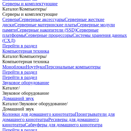
Серверы и комплектующие
Каталог
/
Компьютеры
/
Серверы и комплектующие
Сервера
Серверные аксессуары
Серверные жесткие
диски
Серверные материнские платы
Серверные модули
памяти
Серверные накопители (SSD)
Серверные
платформы
Серверные процессоры
Системы хранения данных
(СХД)
Перейти в раздел
Компьютерная техника
Каталог
/
Компьютеры
/
Компьютерная техника
Моноблоки
Ноутбуки
Персональные компьютеры
Перейти в раздел
Перейти в раздел
Звуковое оборудование
Каталог
/
Звуковое оборудование
Домашний звук
Каталог
/
Звуковое оборудование
/
Домашний звук
Колонки для домашнего кинотеатра
Проигрыватели для
домашнего кинотеатра
Ресиверы для домашнего
кинотеатра
Сабвуферы для домашнего кинотеатра
Перейти в раздел