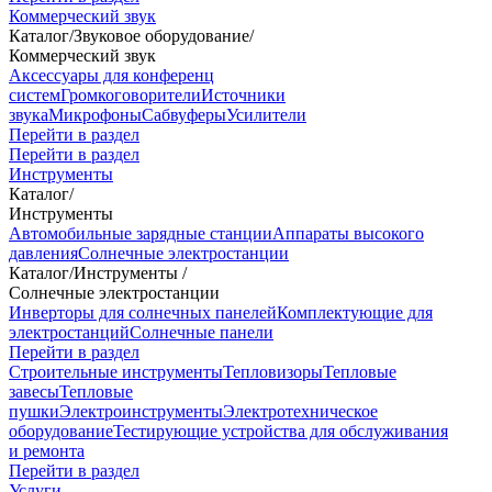
Коммерческий звук
Каталог
/
Звуковое оборудование
/
Коммерческий звук
Аксессуары для конференц
систем
Громкоговорители
Источники
звука
Микрофоны
Сабвуферы
Усилители
Перейти в раздел
Перейти в раздел
Инструменты
Каталог
/
Инструменты
Автомобильные зарядные станции
Аппараты высокого
давления
Солнечные электростанции
Каталог
/
Инструменты
/
Солнечные электростанции
Инверторы для солнечных панелей
Комплектующие для
электростанций
Солнечные панели
Перейти в раздел
Строительные инструменты
Тепловизоры
Тепловые
завесы
Тепловые
пушки
Электроинструменты
Электротехническое
оборудование
Тестирующие устройства для обслуживания
и ремонта
Перейти в раздел
Услуги