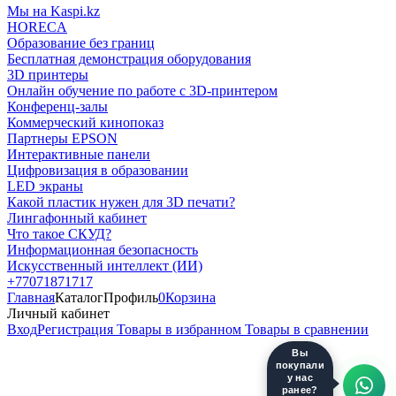
Мы на Kaspi.kz
HORECA
Образование без границ
Бесплатная демонстрация оборудования
3D принтеры
Онлайн обучение по работе с 3D-принтером
Конференц-залы
Коммерческий кинопоказ
Партнеры EPSON
Интерактивные панели
Цифровизация в образовании
LED экраны
Какой пластик нужен для 3D печати?
Лингафонный кабинет
Что такое СКУД?
Информационная безопасность
Искусственный интеллект (ИИ)
+77071871717
Главная
Каталог
Профиль
0
Корзина
Личный кабинет
Вход
Регистрация
Товары в избранном
Товары в сравнении
Вы
покупали
у нас
ранее?