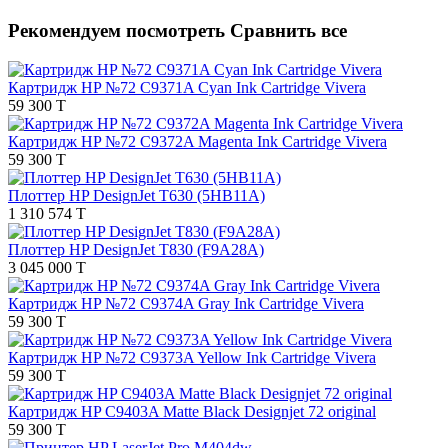
Рекомендуем посмотреть
Сравнить все
Картридж HP №72 C9371A Cyan Ink Cartridge Vivera
59 300 T
Картридж HP №72 C9372A Magenta Ink Cartridge Vivera
59 300 T
Плоттер HP DesignJet T630 (5HB11A)
1 310 574 T
Плоттер HP DesignJet T830 (F9A28A)
3 045 000 T
Картридж HP №72 C9374A Gray Ink Cartridge Vivera
59 300 T
Картридж HP №72 C9373A Yellow Ink Cartridge Vivera
59 300 T
Картридж HP C9403A Matte Black Designjet 72 original
59 300 T