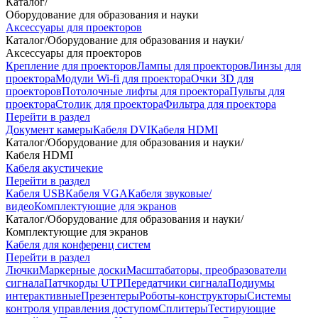
Каталог
/
Оборудование для образования и науки
Аксессуары для проекторов
Каталог
/
Оборудование для образования и науки
/
Аксессуары для проекторов
Крепление для проекторов
Лампы для проекторов
Линзы для
проектора
Модули Wi-fi для проектора
Очки 3D для
проекторов
Потолочные лифты для проектора
Пульты для
проектора
Столик для проектора
Фильтра для проектора
Перейти в раздел
Документ камеры
Кабеля DVI
Кабеля HDMI
Каталог
/
Оборудование для образования и науки
/
Кабеля HDMI
Кабеля акустичекие
Перейти в раздел
Кабеля USB
Кабеля VGA
Кабеля звуковые/
видео
Комплектующие для экранов
Каталог
/
Оборудование для образования и науки
/
Комплектующие для экранов
Кабеля для конференц систем
Перейти в раздел
Лючки
Маркерные доски
Масштабаторы, преобразователи
сигнала
Патчкорды UTP
Передатчики сигнала
Подиумы
интерактивные
Презентеры
Роботы-конструкторы
Системы
контроля управления доступом
Сплитеры
Тестирующие