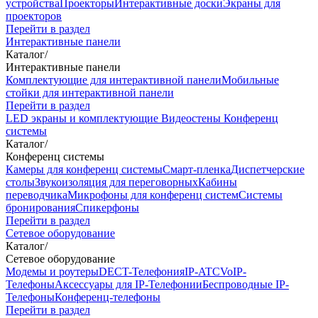
устройства
Проекторы
Интерактивные доски
Экраны для
проекторов
Перейти в раздел
Интерактивные панели
Каталог
/
Интерактивные панели
Комплектующие для интерактивной панели
Мобильные
стойки для интерактивной панели
Перейти в раздел
LED экраны и комплектующие
Видеостены
Конференц
системы
Каталог
/
Конференц системы
Камеры для конференц системы
Cмарт-пленка
Диспетчерские
столы
Звукоизоляция для переговорных
Кабины
переводчика
Микрофоны для конференц систем
Системы
бронирования
Спикерфоны
Перейти в раздел
Сетевое оборудование
Каталог
/
Сетевое оборудование
Модемы и роутеры
DECT-Телефония
IP-ATC
VoIP-
Телефоны
Аксессуары для IP-Телефонии
Беспроводные IP-
Телефоны
Конференц-телефоны
Перейти в раздел