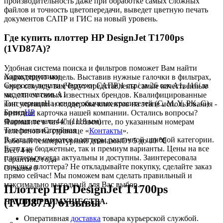
производительность даже при обработке самых сложных
файлов и точность цветопередачи, выведет цветную печать
документов САПР и ГИС на новый уровень.
Где купить плоттер HP DesignJet T1700ps
(1VD87A)?
Удобная система поиска и фильтров поможет Вам найти
Характеристики
подходящую модель. Выставив нужные галочки в фильтрах,
Скорость печати (Чертежи САПР)
1 стр/ за 26 сек A1, 116/ за
через секунду вам будут представлены самые качественные
час отпечатков А1
модели от самых известных брендов. Квалифицированные
Тип чернил
На основе обычных красителей (C, M, Y, PK, G)
консультации и поддержка клиентов на этапе использования -
Бренд
HP
визитная карточка нашей компании. Остались вопросы?
Формат печати
44" (1118 мм)
Напишите в чат или позвоните, по указанным номерам
Тип печати
Струйная
телефонов на странице «
Контакты
».
В каталоге имеются плоттеры различной ценовой категории.
Рабочий температурный диапазон
От 5 до 40 ℃
Есть как бюджетные, так и премиум варианты. Цены на все
Вес
74 кг
плоттеры всегда актуальны и доступны. Заинтересовала
Гарантия
2 года
покупка плоттера? Не откладывайте покупку, сделайте заказ
Отзывы
0
прямо сейчас! Мы поможем вам сделать правильный и
максимально выгодный для Вас выбор.
Плоттер HP DesignJet T1700ps
(1VD87A) отзывы
НАШИ ПРЕИМУЩЕСТВА.
Оперативная
доставка
товара курьерской службой.