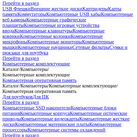
Перейти в раздел
USB Флешки
Внешние жесткие диски
Картридеры
Карты
памяти
Коммутаторы
Компьютерные USB хабы
Компьютерные
веб камеры
Компьютерные графические
планшеты
Компьютерные игровые устройства
ввода
Компьютерные клавиатуры
Компьютерные
коврики
Компьютерные колонки
Компьютерные
микрофоны
Компьютерные мониторы
Компьютерные
мышки
Компьютерные наушники
Сетевые фильтры
Сумки и
рюкзаки для ноутбука
Перейти в раздел
Компьютерные комплектующие
Каталог
/
Компьютеры
/
Компьютерные комплектующие
Компьютерная оперативная память
Каталог
/
Компьютеры
/
Компьютерные комплектующие
/
Компьютерная оперативная память
Для ноутбуков
Для ПК
Перейти в раздел
Компьютерные SSD накопители
Компьютерные блоки
питания
Компьютерные корпуса
Компьютерные оптические
приводы
Компьютерные видеокарты
Компьютерные жесткие
диски
Компьютерные материнские платы
Компьютерные
процессоры
Компьютерные системы охлаждений
Перейти в раздел