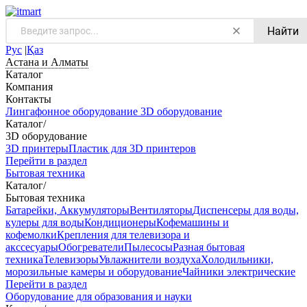
Найти
Рус
|
Қаз
Астана и Алматы
Каталог
Компания
Контакты
Лингафонное оборудование
3D оборудование
Каталог
/
3D оборудование
3D принтеры
Пластик для 3D принтеров
Перейти в раздел
Бытовая техника
Каталог
/
Бытовая техника
Батарейки, Аккумуляторы
Вентиляторы
Диспенсеры для воды,
кулеры для воды
Кондиционеры
Кофемашины и
кофемолки
Крепления для телевизора и
акссесуары
Обогреватели
Пылесосы
Разная бытовая
техника
Телевизоры
Увлажнители воздуха
Холодильники,
морозильные камеры и оборудование
Чайники электрические
Перейти в раздел
Оборудование для образования и науки