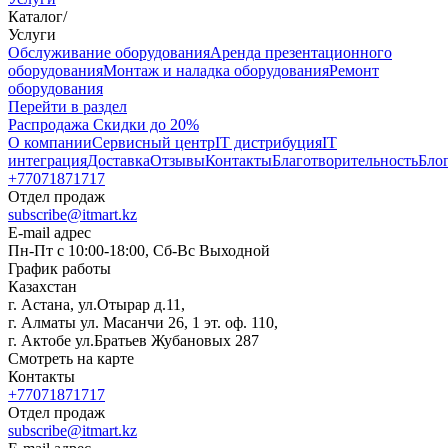
Каталог
/
Услуги
Oбслуживание оборудования
Аренда презентационного
оборудования
Монтаж и наладка оборудования
Ремонт
оборудования
Перейти в раздел
Распродажа
Скидки до 20%
О компании
Сервисный центр
IT дистрибуция
IT
интеграция
Доставка
Отзывы
Контакты
Благотворительность
Бло
+77071871717
Отдел продаж
subscribe@itmart.kz
E-mail адрес
Пн-Пт с 10:00-18:00, Сб-Вс Выходной
График работы
Казахстан
г. Астана, ул.Отырар д.11,
г. Алматы ул. Масанчи 26, 1 эт. оф. 110,
г. Актобе ул.Братьев Жубановых 287
Смотреть на карте
Контакты
+77071871717
Отдел продаж
subscribe@itmart.kz