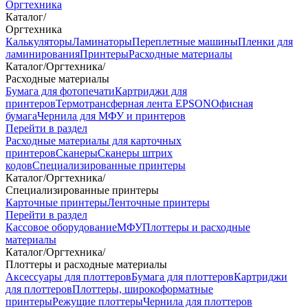
Оргтехника
Каталог
/
Оргтехника
Калькуляторы
Ламинаторы
Переплетные машины
Пленки для
ламинирования
Принтеры
Расходные материалы
Каталог
/
Оргтехника
/
Расходные материалы
Бумага для фотопечати
Картриджи для
принтеров
Термотрансферная лента EPSON
Офисная
бумага
Чернила для МФУ и принтеров
Перейти в раздел
Расходные материалы для карточных
принтеров
Сканеры
Сканеры штрих
кодов
Специализированные принтеры
Каталог
/
Оргтехника
/
Специализированные принтеры
Карточные принтеры
Ленточные принтеры
Перейти в раздел
Кассовое оборудование
МФУ
Плоттеры и расходные
материалы
Каталог
/
Оргтехника
/
Плоттеры и расходные материалы
Аксессуары для плоттеров
Бумага для плоттеров
Картриджи
для плоттеров
Плоттеры, широкоформатные
принтеры
Режущие плоттеры
Чернила для плоттеров