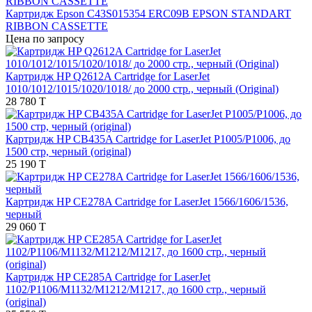
Картридж Epson C43S015354 ERC09B EPSON STANDART
RIBBON CASSETTE
Цена по запросу
Картридж HP Q2612A Cartridge for LaserJet
1010/1012/1015/1020/1018/ до 2000 стр., черный (Original)
28 780 T
Картридж HP CB435A Cartridge for LaserJet P1005/P1006, до
1500 стр, черный (original)
25 190 T
Картридж HP CE278A Cartridge for LaserJet 1566/1606/1536,
черный
29 060 T
Картридж HP CE285A Cartridge for LaserJet
1102/P1106/M1132/M1212/M1217, до 1600 стр., черный
(original)