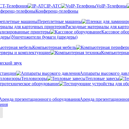
CT-Телефония
IP-ATC
VoIP-Телефоны
Конференц-телефоны
Переплетные машины
Расходные материалы для карт
ализированные принтеры
Кассовое обо
Уничтожители бумаги (шредеры)
Компьютерная мебель
ерверы и комплектующие
Компьютерная
еский звук
станции
Аппараты высокого дав
Тепловизоры
Тепловые завесы
тротехническое оборудование
Аренда презентационно
ания