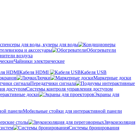
спенсеры для воды, кулеры для воды
телевизора и акссесуары
Обогреватели
нители воздуха
Чайники электрические
Кабеля HDMI
Кабеля USB
экранов
Лючки
Маркерные доски
Передатчики сигнала
Системы контроля управления доступом
ерактивные доски
Экраны для
Мобильные стойки для интерактивной панели
ерские столы
Звукоизоляция
систем
Системы бронирования