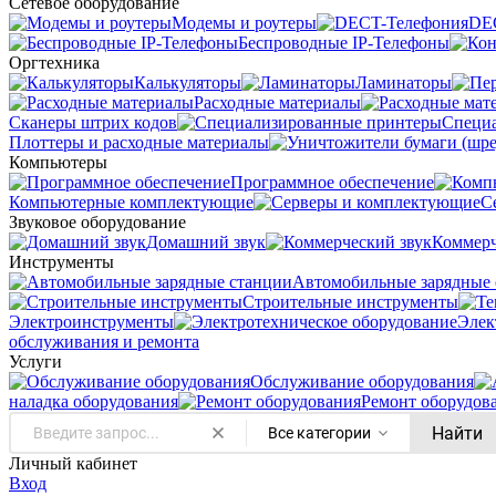
Сетевое оборудование
Модемы и роутеры
DE
Беспроводные IP-Телефоны
Оргтехника
Калькуляторы
Ламинаторы
Расходные материалы
Сканеры штрих кодов
Специ
Плоттеры и расходные материалы
Компьютеры
Программное обеспечение
Компьютерные комплектующие
С
Звуковое оборудование
Домашний звук
Коммерч
Инструменты
Автомобильные зарядные 
Строительные инструменты
Электроинструменты
Элек
обслуживания и ремонта
Услуги
Oбслуживание оборудования
наладка оборудования
Ремонт оборудов
Найти
Все категории
Личный кабинет
Вход