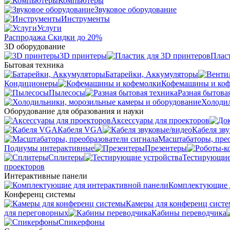
Компьютеры
Звуковое оборудование
Инструменты
Услуги
Распродажа
Скидки до 20%
3D оборудование
3D принтеры
Плас
Бытовая техника
Батарейки, Аккумуляторы
Кондиционеры
Кофемашины и ко
Пылесосы
Разная бытова
Холодил
Оборудование для образования и науки
Аксессуары для проекторов
Кабеля VGA
Кабеля зв
Масштабаторы, прео
Подиумы интерактивные
Презентеры
Сплитеры
Тестирующие
проекторов
Интерактивные панели
Комплектующие д
Конференц системы
Камеры для конференц сист
для переговорных
Кабины переводчика
Спикерфоны