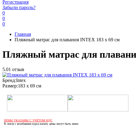
Регистрация
Забыли пароль?
0
0
0
Главная
Пляжный матраc для плавания INTEX 183 х 69 см
Пляжный матраc для плавания
5.0
1 отзыв
Бренд:
Intex
Размер:
183 х 69 см
ЦЕНЫ УКАЗАНЫ С УЧЁТОМ НДС
В связи с колебанием курса валют, цены могут быть ниже
Если оптом, то дешевле!