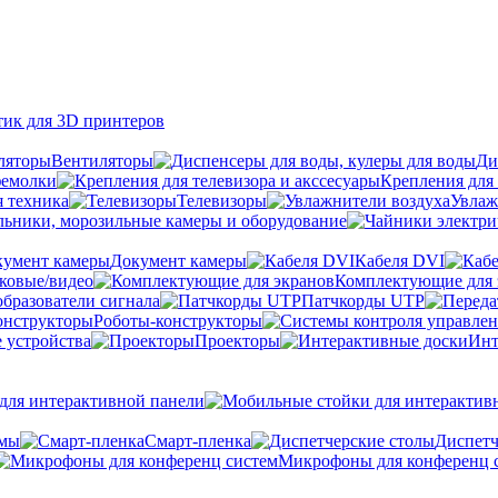
тик для 3D принтеров
Вентиляторы
Ди
фемолки
Крепления для 
я техника
Телевизоры
Увлаж
ьники, морозильные камеры и оборудование
Документ камеры
Кабеля DVI
уковые/видео
Комплектующие для 
бразователи сигнала
Патчкорды UTP
Роботы-конструкторы
 устройства
Проекторы
Инт
ля интерактивной панели
емы
Cмарт-пленка
Диспетч
Микрофоны для конференц 