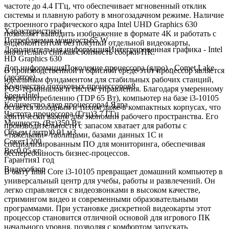
частоте до 4.4 ГГц, что обеспечивает мгновенный отклик
системы и плавную работу в многозадачном режиме. Наличие
встроенного графического ядра Intel UHD Graphics 630
Характеристики
позволяет выводить изображение в формате 4K и работать с
Потребляемая мощность
65 W
видеоконтентом без покупки отдельной видеокарты,
Дополнительная информация
Интегрированная графика - Intel
значительно снижая стоимость сборки ПК.
HD Graphics 630
Доп.информация
Поколение процессора (ядро) - Comet Lake
В производственной и офисной среде этот процессор является
(десятое)
идеальным фундаментом для стабильных рабочих станций,
Количество потоковых процессоров
8
POS-терминалов и систем управления. Благодаря умеренному
Бренд
Intel
энергопотреблению (TDP 65 Вт), компьютер на базе i3-10105
Количество ядер процессора
4 Ядра
остается холодным и тихим даже в компактных корпусах, что
Частота процессора (Ггц)
3.7 ГГц
критически важно для экономии рабочего пространства. Его
Мощность (Вт)
350 Вт
производительности с запасом хватает для работы с
Объем (литр)
0.01 м3
«тяжелыми» таблицами, базами данных 1С и
Сокет
1200
специализированным ПО для мониторинга, обеспечивая
Вес
0.05 кг
бесперебойность бизнес-процессов.
Гарантия
1 год
Видеообзор
В быту Intel Core i3-10105 превращает домашний компьютер в
универсальный центр для учебы, работы и развлечений. Он
легко справляется с видеозвонками в высоком качестве,
стримингом видео и современными образовательными
программами. При установке дискретной видеокарты этот
процессор становится отличной основой для игрового ПК
начального уровня, позволяя с комфортом запускать