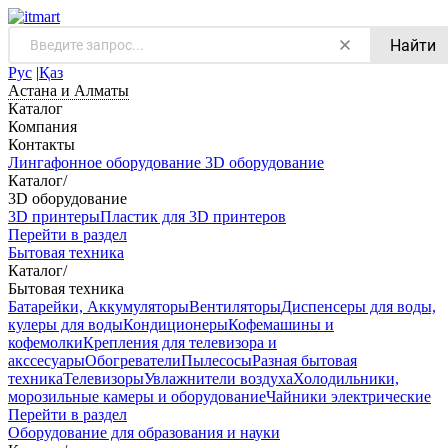
Найти
Рус
|
Қаз
Астана и Алматы
Каталог
Компания
Контакты
Лингафонное оборудование
3D оборудование
Каталог
/
3D оборудование
3D принтеры
Пластик для 3D принтеров
Перейти в раздел
Бытовая техника
Каталог
/
Бытовая техника
Батарейки, Аккумуляторы
Вентиляторы
Диспенсеры для воды,
кулеры для воды
Кондиционеры
Кофемашины и
кофемолки
Крепления для телевизора и
акссесуары
Обогреватели
Пылесосы
Разная бытовая
техника
Телевизоры
Увлажнители воздуха
Холодильники,
морозильные камеры и оборудование
Чайники электрические
Перейти в раздел
Оборудование для образования и науки