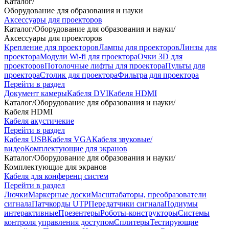
Каталог
/
Оборудование для образования и науки
Аксессуары для проекторов
Каталог
/
Оборудование для образования и науки
/
Аксессуары для проекторов
Крепление для проекторов
Лампы для проекторов
Линзы для
проектора
Модули Wi-fi для проектора
Очки 3D для
проекторов
Потолочные лифты для проектора
Пульты для
проектора
Столик для проектора
Фильтра для проектора
Перейти в раздел
Документ камеры
Кабеля DVI
Кабеля HDMI
Каталог
/
Оборудование для образования и науки
/
Кабеля HDMI
Кабеля акустичекие
Перейти в раздел
Кабеля USB
Кабеля VGA
Кабеля звуковые/
видео
Комплектующие для экранов
Каталог
/
Оборудование для образования и науки
/
Комплектующие для экранов
Кабеля для конференц систем
Перейти в раздел
Лючки
Маркерные доски
Масштабаторы, преобразователи
сигнала
Патчкорды UTP
Передатчики сигнала
Подиумы
интерактивные
Презентеры
Роботы-конструкторы
Системы
контроля управления доступом
Сплитеры
Тестирующие