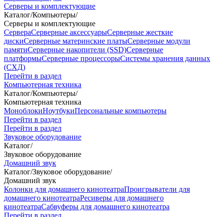
Серверы и комплектующие
Каталог
/
Компьютеры
/
Серверы и комплектующие
Сервера
Серверные аксессуары
Серверные жесткие
диски
Серверные материнские платы
Серверные модули
памяти
Серверные накопители (SSD)
Серверные
платформы
Серверные процессоры
Системы хранения данных
(СХД)
Перейти в раздел
Компьютерная техника
Каталог
/
Компьютеры
/
Компьютерная техника
Моноблоки
Ноутбуки
Персональные компьютеры
Перейти в раздел
Перейти в раздел
Звуковое оборудование
Каталог
/
Звуковое оборудование
Домашний звук
Каталог
/
Звуковое оборудование
/
Домашний звук
Колонки для домашнего кинотеатра
Проигрыватели для
домашнего кинотеатра
Ресиверы для домашнего
кинотеатра
Сабвуферы для домашнего кинотеатра
Перейти в раздел