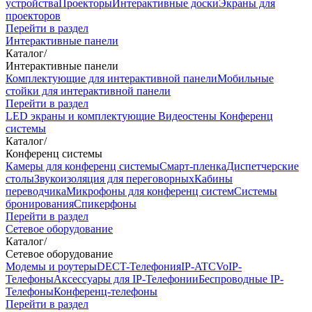
устройства
Проекторы
Интерактивные доски
Экраны для
проекторов
Перейти в раздел
Интерактивные панели
Каталог
/
Интерактивные панели
Комплектующие для интерактивной панели
Мобильные
стойки для интерактивной панели
Перейти в раздел
LED экраны и комплектующие
Видеостены
Конференц
системы
Каталог
/
Конференц системы
Камеры для конференц системы
Cмарт-пленка
Диспетчерские
столы
Звукоизоляция для переговорных
Кабины
переводчика
Микрофоны для конференц систем
Системы
бронирования
Спикерфоны
Перейти в раздел
Сетевое оборудование
Каталог
/
Сетевое оборудование
Модемы и роутеры
DECT-Телефония
IP-ATC
VoIP-
Телефоны
Аксессуары для IP-Телефонии
Беспроводные IP-
Телефоны
Конференц-телефоны
Перейти в раздел