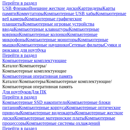
Перейти в раздел
USB Флешки
Внешние жесткие диски
Картридеры
Карты
памяти
Коммутаторы
Компьютерные USB хабы
Компьютерные
веб камеры
Компьютерные графические
планшеты
Компьютерные игровые устройства
ввода
Компьютерные клавиатуры
Компьютерные
коврики
Компьютерные колонки
Компьютерные
микрофоны
Компьютерные мониторы
Компьютерные
мышки
Компьютерные наушники
Сетевые фильтры
Сумки и
рюкзаки для ноутбука
Перейти в раздел
Компьютерные комплектующие
Каталог
/
Компьютеры
/
Компьютерные комплектующие
Компьютерная оперативная память
Каталог
/
Компьютеры
/
Компьютерные комплектующие
/
Компьютерная оперативная память
Для ноутбуков
Для ПК
Перейти в раздел
Компьютерные SSD накопители
Компьютерные блоки
питания
Компьютерные корпуса
Компьютерные оптические
приводы
Компьютерные видеокарты
Компьютерные жесткие
диски
Компьютерные материнские платы
Компьютерные
процессоры
Компьютерные системы охлаждений
Перейти в раздел