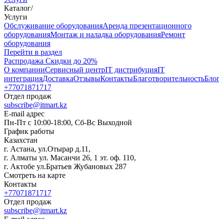
Каталог
/
Услуги
Oбслуживание оборудования
Аренда презентационного
оборудования
Монтаж и наладка оборудования
Ремонт
оборудования
Перейти в раздел
Распродажа
Скидки до 20%
О компании
Сервисный центр
IT дистрибуция
IT
интеграция
Доставка
Отзывы
Контакты
Благотворительность
Бло
+77071871717
Отдел продаж
subscribe@itmart.kz
E-mail адрес
Пн-Пт с 10:00-18:00, Сб-Вс Выходной
График работы
Казахстан
г. Астана, ул.Отырар д.11,
г. Алматы ул. Масанчи 26, 1 эт. оф. 110,
г. Актобе ул.Братьев Жубановых 287
Смотреть на карте
Контакты
+77071871717
Отдел продаж
subscribe@itmart.kz