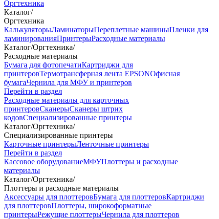
Оргтехника
Каталог
/
Оргтехника
Калькуляторы
Ламинаторы
Переплетные машины
Пленки для
ламинирования
Принтеры
Расходные материалы
Каталог
/
Оргтехника
/
Расходные материалы
Бумага для фотопечати
Картриджи для
принтеров
Термотрансферная лента EPSON
Офисная
бумага
Чернила для МФУ и принтеров
Перейти в раздел
Расходные материалы для карточных
принтеров
Сканеры
Сканеры штрих
кодов
Специализированные принтеры
Каталог
/
Оргтехника
/
Специализированные принтеры
Карточные принтеры
Ленточные принтеры
Перейти в раздел
Кассовое оборудование
МФУ
Плоттеры и расходные
материалы
Каталог
/
Оргтехника
/
Плоттеры и расходные материалы
Аксессуары для плоттеров
Бумага для плоттеров
Картриджи
для плоттеров
Плоттеры, широкоформатные
принтеры
Режущие плоттеры
Чернила для плоттеров