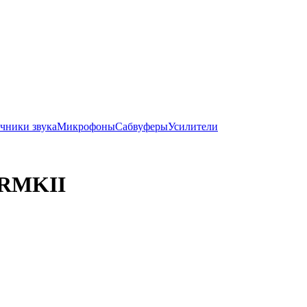
чники звука
Микрофоны
Сабвуферы
Усилители
0RMKII