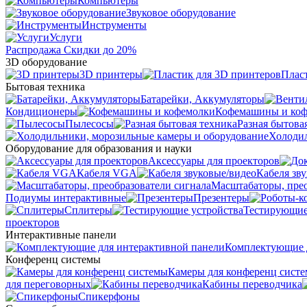
Компьютеры
Звуковое оборудование
Инструменты
Услуги
Распродажа
Скидки до 20%
3D оборудование
3D принтеры
Плас
Бытовая техника
Батарейки, Аккумуляторы
Кондиционеры
Кофемашины и ко
Пылесосы
Разная бытова
Холодил
Оборудование для образования и науки
Аксессуары для проекторов
Кабеля VGA
Кабеля зв
Масштабаторы, прео
Подиумы интерактивные
Презентеры
Сплитеры
Тестирующие
проекторов
Интерактивные панели
Комплектующие д
Конференц системы
Камеры для конференц сист
для переговорных
Кабины переводчика
Спикерфоны