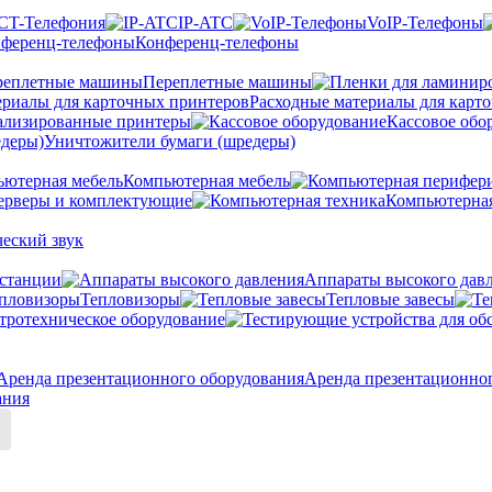
CT-Телефония
IP-ATC
VoIP-Телефоны
Конференц-телефоны
Переплетные машины
Расходные материалы для карт
ализированные принтеры
Кассовое обо
Уничтожители бумаги (шредеры)
Компьютерная мебель
ерверы и комплектующие
Компьютерная
еский звук
станции
Аппараты высокого дав
Тепловизоры
Тепловые завесы
тротехническое оборудование
Аренда презентационно
ания