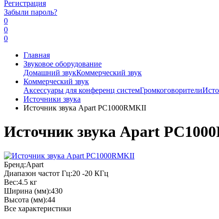
Регистрация
Забыли пароль?
0
0
0
Главная
Звуковое оборудование
Домашний звук
Коммерческий звук
Коммерческий звук
Аксессуары для конференц систем
Громкоговорители
Исто
Источники звука
Источник звука Apart PC1000RMKII
Источник звука Apart PC100
Бренд:
Apart
Диапазон частот Гц:
20 -20 КГц
Вес:
4.5 кг
Ширина (мм):
430
Высота (мм):
44
Все характеристики