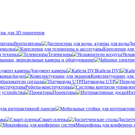
тик для 3D принтеров
Вентиляторы
Ди
фемолки
Крепления для 
я техника
Телевизоры
Увлаж
ьники, морозильные камеры и оборудование
Документ камеры
Кабеля DVI
уковые/видео
Комплектующие для 
бразователи сигнала
Патчкорды UTP
Роботы-конструкторы
 устройства
Проекторы
Инт
ля интерактивной панели
емы
Cмарт-пленка
Диспетч
Микрофоны для конференц 