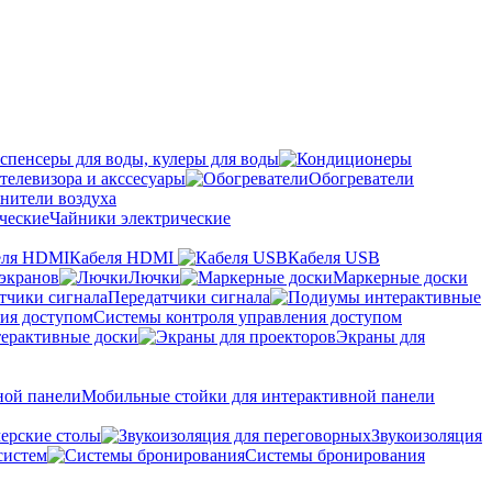
спенсеры для воды, кулеры для воды
телевизора и акссесуары
Обогреватели
нители воздуха
Чайники электрические
Кабеля HDMI
Кабеля USB
экранов
Лючки
Маркерные доски
Передатчики сигнала
Системы контроля управления доступом
ерактивные доски
Экраны для
Мобильные стойки для интерактивной панели
ерские столы
Звукоизоляция
систем
Системы бронирования