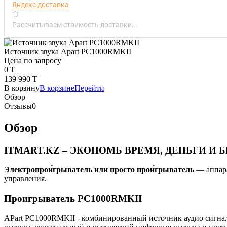
Яндекс доставка
Рассчитываем стоимость доставки...
Источник звука Apart PC1000RMKII
Цена по запросу
0 T
139 990 T
В корзину
В корзине
Перейти
Обзор
Отзывы
0
Обзор
ITMART.KZ – ЭКОНОМЬ ВРЕМЯ, ДЕНЬГИ И Б
Электропрои́грыватель или просто прои́грыватель
— аппара
управления.
Проигрыватель PC1000RMKII
APart PC1000RMKII - комбинированный источник аудио сигнал