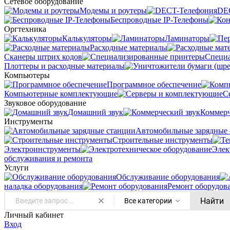
Сетевое оборудование
Модемы и роутеры
DE
Беспроводные IP-Телефоны
Оргтехника
Калькуляторы
Ламинаторы
Расходные материалы
Сканеры штрих кодов
Специ
Плоттеры и расходные материалы
Компьютеры
Программное обеспечение
Компьютерные комплектующие
С
Звуковое оборудование
Домашний звук
Коммерч
Инструменты
Автомобильные зарядные 
Строительные инструменты
Электроинструменты
Элек
обслуживания и ремонта
Услуги
Oбслуживание оборудования
наладка оборудования
Ремонт оборудов
Найти
Все категории
Личный кабинет
Вход