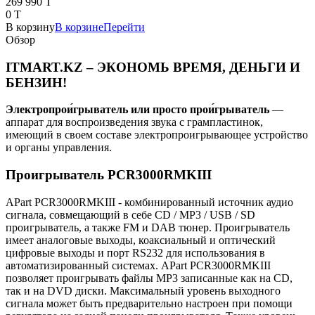
269 990 T
0 T
В корзину
В корзине
Перейти
Обзор
ITMART.KZ – ЭКОНОМЬ ВРЕМЯ, ДЕНЬГИ И
БЕНЗИН!
Электропрои́грыватель или просто прои́грыватель
—
аппарат для воспроизведения звука с грампластинок,
имеющий в своем составе электропроигрывающее устройство
и органы управления.
Проигрыватель PCR3000RMKIII
APart PCR3000RMKIII - комбинированный источник аудио
сигнала, совмещающий в себе CD / MP3 / USB / SD
проигрыватель, а также FM и DAB тюнер. Проигрыватель
имеет аналоговые выходы, коаксиальный и оптический
цифровые выходы и порт RS232 для использования в
автоматизированный системах. APart PCR3000RMKIII
позволяет проигрывать файлы MP3 записанные как на CD,
так и на DVD диски. Максимальный уровень выходного
сигнала может быть предварительно настроен при помощи