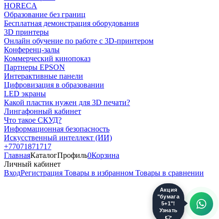
HORECA
Образование без границ
Бесплатная демонстрация оборудования
3D принтеры
Онлайн обучение по работе с 3D-принтером
Конференц-залы
Коммерческий кинопоказ
Партнеры EPSON
Интерактивные панели
Цифровизация в образовании
LED экраны
Какой пластик нужен для 3D печати?
Лингафонный кабинет
Что такое СКУД?
Информационная безопасность
Искусственный интеллект (ИИ)
+77071871717
Главная
Каталог
Профиль
0
Корзина
Личный кабинет
Вход
Регистрация
Товары в избранном
Товары в сравнении
Акция
"бумага
5+1"!
Узнать
👉