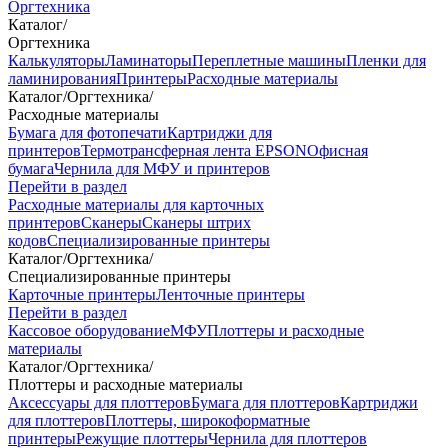
Оргтехника
Каталог
/
Оргтехника
Калькуляторы
Ламинаторы
Переплетные машины
Пленки для
ламинирования
Принтеры
Расходные материалы
Каталог
/
Оргтехника
/
Расходные материалы
Бумага для фотопечати
Картриджи для
принтеров
Термотрансферная лента EPSON
Офисная
бумага
Чернила для МФУ и принтеров
Перейти в раздел
Расходные материалы для карточных
принтеров
Сканеры
Сканеры штрих
кодов
Специализированные принтеры
Каталог
/
Оргтехника
/
Специализированные принтеры
Карточные принтеры
Ленточные принтеры
Перейти в раздел
Кассовое оборудование
МФУ
Плоттеры и расходные
материалы
Каталог
/
Оргтехника
/
Плоттеры и расходные материалы
Аксессуары для плоттеров
Бумага для плоттеров
Картриджи
для плоттеров
Плоттеры, широкоформатные
принтеры
Режущие плоттеры
Чернила для плоттеров