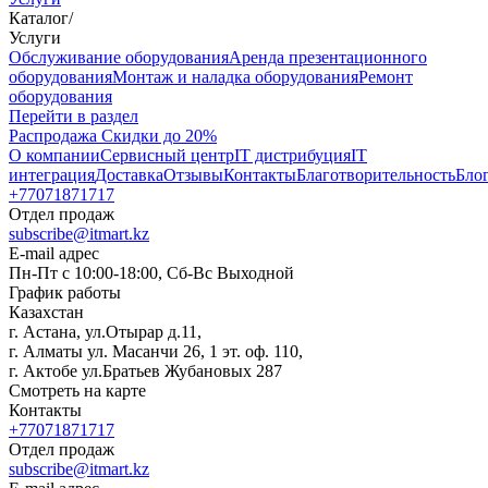
Каталог
/
Услуги
Oбслуживание оборудования
Аренда презентационного
оборудования
Монтаж и наладка оборудования
Ремонт
оборудования
Перейти в раздел
Распродажа
Скидки до 20%
О компании
Сервисный центр
IT дистрибуция
IT
интеграция
Доставка
Отзывы
Контакты
Благотворительность
Бло
+77071871717
Отдел продаж
subscribe@itmart.kz
E-mail адрес
Пн-Пт с 10:00-18:00, Сб-Вс Выходной
График работы
Казахстан
г. Астана, ул.Отырар д.11,
г. Алматы ул. Масанчи 26, 1 эт. оф. 110,
г. Актобе ул.Братьев Жубановых 287
Смотреть на карте
Контакты
+77071871717
Отдел продаж
subscribe@itmart.kz