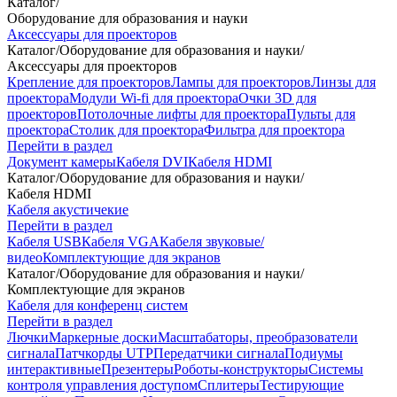
Каталог
/
Оборудование для образования и науки
Аксессуары для проекторов
Каталог
/
Оборудование для образования и науки
/
Аксессуары для проекторов
Крепление для проекторов
Лампы для проекторов
Линзы для
проектора
Модули Wi-fi для проектора
Очки 3D для
проекторов
Потолочные лифты для проектора
Пульты для
проектора
Столик для проектора
Фильтра для проектора
Перейти в раздел
Документ камеры
Кабеля DVI
Кабеля HDMI
Каталог
/
Оборудование для образования и науки
/
Кабеля HDMI
Кабеля акустичекие
Перейти в раздел
Кабеля USB
Кабеля VGA
Кабеля звуковые/
видео
Комплектующие для экранов
Каталог
/
Оборудование для образования и науки
/
Комплектующие для экранов
Кабеля для конференц систем
Перейти в раздел
Лючки
Маркерные доски
Масштабаторы, преобразователи
сигнала
Патчкорды UTP
Передатчики сигнала
Подиумы
интерактивные
Презентеры
Роботы-конструкторы
Системы
контроля управления доступом
Сплитеры
Тестирующие