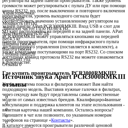
регулятора на задней панели проигрывателя. Также уровень
громкости может регулироваться с пульта ДУ или при помощи
шины RS232, но, после выключении и повторного включения
Характеристики
проигрывателя, уровень выходного сигнала будет
Бренд
Apart
соответствовать значению установленному регулятором на
Мощность (Вт)
30
задней панели APart PCR3000RMKIII. Вход USB и слот для
Диапазон частот Гц
50 Hz-60 k Hz
SD карт расположены на передней и на задней панели. APart
Чувствительность
30 ДБ
PCR3000RMKIII может управляться кнопками на передней
Вес
4.5 кг
панели проигрывателя, при помощи инфракрасного пульта
Ширина (мм)
430
дистанционного управления (поставляется в комплекте), а
Высота (мм)
44
также командами поступающими на порт RS232. Со списком
Глубина (мм)
320
доступных команд протокола RS232 вы можете ознакомиться
Гарантия
1 год
в руководстве.
Отзывы
0
Где купить проигрыватель PCR3000RMKIII?
Источник звука Apart PCR3000RMKIII
отзывы
Удобная система поиска и фильтров поможет Вам найти
подходящую модель. Выставив нужные галочки в фильтрах,
через секунду вам будут представлены самые качественные
0
модели от самых известных брендов. Квалифициро4ванные
0
консультации и поддержка клиентов на этапе использования -
0
визитная карточка нашей компании. Остались вопросы?
Напишите в чат или позвоните, по указанным номерам
0
телефонов на странице «
Контакты
».
0
В каталоге имеются проигрыватели различной ценовой