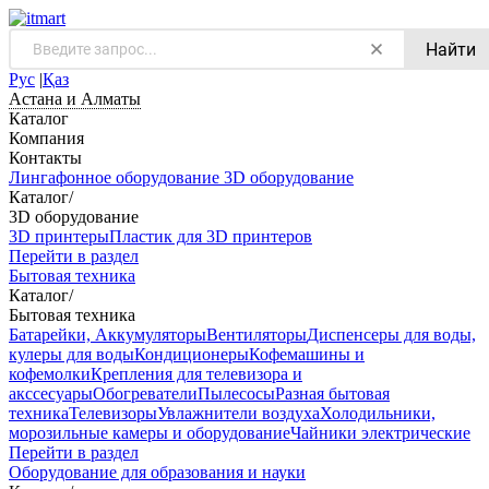
Найти
Рус
|
Қаз
Астана и Алматы
Каталог
Компания
Контакты
Лингафонное оборудование
3D оборудование
Каталог
/
3D оборудование
3D принтеры
Пластик для 3D принтеров
Перейти в раздел
Бытовая техника
Каталог
/
Бытовая техника
Батарейки, Аккумуляторы
Вентиляторы
Диспенсеры для воды,
кулеры для воды
Кондиционеры
Кофемашины и
кофемолки
Крепления для телевизора и
акссесуары
Обогреватели
Пылесосы
Разная бытовая
техника
Телевизоры
Увлажнители воздуха
Холодильники,
морозильные камеры и оборудование
Чайники электрические
Перейти в раздел
Оборудование для образования и науки