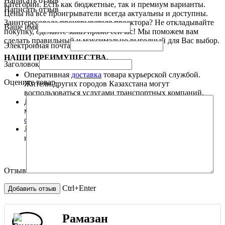
Написать отзыв
категории. Есть как бюджетные, так и премиум варианты.
Написать отзыв
Цены на все проигрыватели всегда актуальны и доступны.
Заинтересовала проигрывателя проектора? Не откладывайте
Ваше имя
покупку, сделайте заказ прямо сейчас! Мы поможем вам
сделать правильный и максимально выгодный для Вас выбор.
Электронная почта
НАШИ ПРЕИМУЩЕСТВА.
Заголовок
Оперативная
доставка
товара курьерской службой.
Оцените товар
Жители других городов Казахстана могут
воспользоваться услугами транспортных компаний.
Дилерская гарантия на всю технику. При поломке
машины в рамках гарантийного срока обязуемся
отремонтировать
технику или поменять на новую.
Любые способы
оплаты
: наличные, безналичные,
наложенный платеж.
Отзыв
Ctrl+Enter
Рамазан