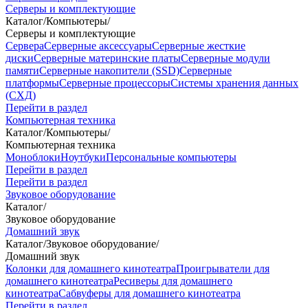
Серверы и комплектующие
Каталог
/
Компьютеры
/
Серверы и комплектующие
Сервера
Серверные аксессуары
Серверные жесткие
диски
Серверные материнские платы
Серверные модули
памяти
Серверные накопители (SSD)
Серверные
платформы
Серверные процессоры
Системы хранения данных
(СХД)
Перейти в раздел
Компьютерная техника
Каталог
/
Компьютеры
/
Компьютерная техника
Моноблоки
Ноутбуки
Персональные компьютеры
Перейти в раздел
Перейти в раздел
Звуковое оборудование
Каталог
/
Звуковое оборудование
Домашний звук
Каталог
/
Звуковое оборудование
/
Домашний звук
Колонки для домашнего кинотеатра
Проигрыватели для
домашнего кинотеатра
Ресиверы для домашнего
кинотеатра
Сабвуферы для домашнего кинотеатра
Перейти в раздел