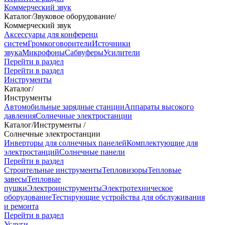
Коммерческий звук
Каталог
/
Звуковое оборудование
/
Коммерческий звук
Аксессуары для конференц
систем
Громкоговорители
Источники
звука
Микрофоны
Сабвуферы
Усилители
Перейти в раздел
Перейти в раздел
Инструменты
Каталог
/
Инструменты
Автомобильные зарядные станции
Аппараты высокого
давления
Солнечные электростанции
Каталог
/
Инструменты
/
Солнечные электростанции
Инверторы для солнечных панелей
Комплектующие для
электростанций
Солнечные панели
Перейти в раздел
Строительные инструменты
Тепловизоры
Тепловые
завесы
Тепловые
пушки
Электроинструменты
Электротехническое
оборудование
Тестирующие устройства для обслуживания
и ремонта
Перейти в раздел
Услуги