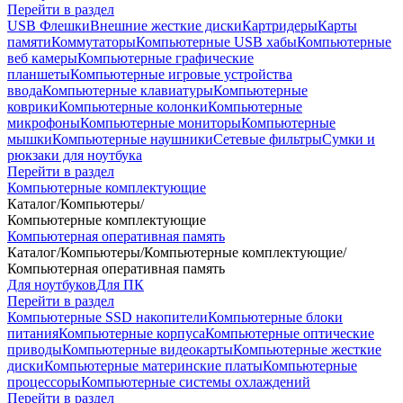
Перейти в раздел
USB Флешки
Внешние жесткие диски
Картридеры
Карты
памяти
Коммутаторы
Компьютерные USB хабы
Компьютерные
веб камеры
Компьютерные графические
планшеты
Компьютерные игровые устройства
ввода
Компьютерные клавиатуры
Компьютерные
коврики
Компьютерные колонки
Компьютерные
микрофоны
Компьютерные мониторы
Компьютерные
мышки
Компьютерные наушники
Сетевые фильтры
Сумки и
рюкзаки для ноутбука
Перейти в раздел
Компьютерные комплектующие
Каталог
/
Компьютеры
/
Компьютерные комплектующие
Компьютерная оперативная память
Каталог
/
Компьютеры
/
Компьютерные комплектующие
/
Компьютерная оперативная память
Для ноутбуков
Для ПК
Перейти в раздел
Компьютерные SSD накопители
Компьютерные блоки
питания
Компьютерные корпуса
Компьютерные оптические
приводы
Компьютерные видеокарты
Компьютерные жесткие
диски
Компьютерные материнские платы
Компьютерные
процессоры
Компьютерные системы охлаждений
Перейти в раздел