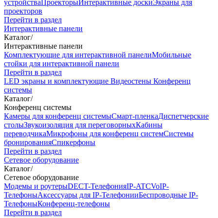
устройства
Проекторы
Интерактивные доски
Экраны для
проекторов
Перейти в раздел
Интерактивные панели
Каталог
/
Интерактивные панели
Комплектующие для интерактивной панели
Мобильные
стойки для интерактивной панели
Перейти в раздел
LED экраны и комплектующие
Видеостены
Конференц
системы
Каталог
/
Конференц системы
Камеры для конференц системы
Cмарт-пленка
Диспетчерские
столы
Звукоизоляция для переговорных
Кабины
переводчика
Микрофоны для конференц систем
Системы
бронирования
Спикерфоны
Перейти в раздел
Сетевое оборудование
Каталог
/
Сетевое оборудование
Модемы и роутеры
DECT-Телефония
IP-ATC
VoIP-
Телефоны
Аксессуары для IP-Телефонии
Беспроводные IP-
Телефоны
Конференц-телефоны
Перейти в раздел