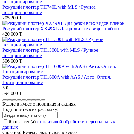
Режущий плоттер TH740L with MLS / Ручное
позиционирование
205 200 T
Режущий плоттер XX49XL Для резки всех видов плёнок
420 000 T
Режущий плоттер TH1300L with MLS / Ручное
позиционирование
306 000 T
Режущий плоттер TH1600A with AAS / Авто. Оптич.
Позиционирование
5.0
594 000 T
Будьте в курсе о новинках и акциях
Подпишитесь на рассылкy!
Я согласен(a)
с политикой обработки персональных
данных
Спасибо! Будем держать вас в курсе.