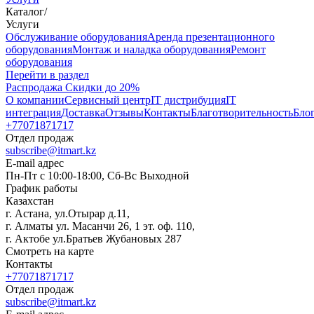
Каталог
/
Услуги
Oбслуживание оборудования
Аренда презентационного
оборудования
Монтаж и наладка оборудования
Ремонт
оборудования
Перейти в раздел
Распродажа
Скидки до 20%
О компании
Сервисный центр
IT дистрибуция
IT
интеграция
Доставка
Отзывы
Контакты
Благотворительность
Бло
+77071871717
Отдел продаж
subscribe@itmart.kz
E-mail адрес
Пн-Пт с 10:00-18:00, Сб-Вс Выходной
График работы
Казахстан
г. Астана, ул.Отырар д.11,
г. Алматы ул. Масанчи 26, 1 эт. оф. 110,
г. Актобе ул.Братьев Жубановых 287
Смотреть на карте
Контакты
+77071871717
Отдел продаж
subscribe@itmart.kz