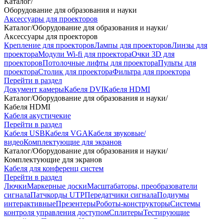
Каталог
/
Оборудование для образования и науки
Аксессуары для проекторов
Каталог
/
Оборудование для образования и науки
/
Аксессуары для проекторов
Крепление для проекторов
Лампы для проекторов
Линзы для
проектора
Модули Wi-fi для проектора
Очки 3D для
проекторов
Потолочные лифты для проектора
Пульты для
проектора
Столик для проектора
Фильтра для проектора
Перейти в раздел
Документ камеры
Кабеля DVI
Кабеля HDMI
Каталог
/
Оборудование для образования и науки
/
Кабеля HDMI
Кабеля акустичекие
Перейти в раздел
Кабеля USB
Кабеля VGA
Кабеля звуковые/
видео
Комплектующие для экранов
Каталог
/
Оборудование для образования и науки
/
Комплектующие для экранов
Кабеля для конференц систем
Перейти в раздел
Лючки
Маркерные доски
Масштабаторы, преобразователи
сигнала
Патчкорды UTP
Передатчики сигнала
Подиумы
интерактивные
Презентеры
Роботы-конструкторы
Системы
контроля управления доступом
Сплитеры
Тестирующие