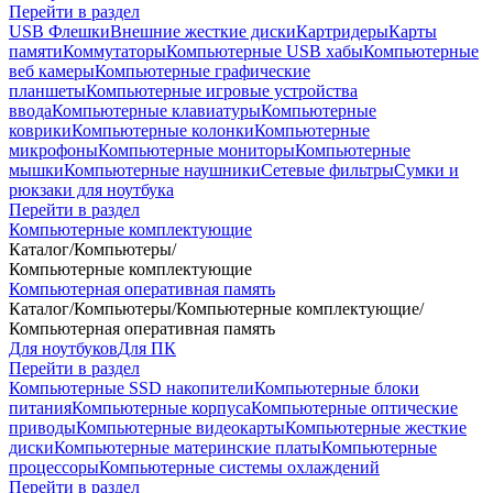
Перейти в раздел
USB Флешки
Внешние жесткие диски
Картридеры
Карты
памяти
Коммутаторы
Компьютерные USB хабы
Компьютерные
веб камеры
Компьютерные графические
планшеты
Компьютерные игровые устройства
ввода
Компьютерные клавиатуры
Компьютерные
коврики
Компьютерные колонки
Компьютерные
микрофоны
Компьютерные мониторы
Компьютерные
мышки
Компьютерные наушники
Сетевые фильтры
Сумки и
рюкзаки для ноутбука
Перейти в раздел
Компьютерные комплектующие
Каталог
/
Компьютеры
/
Компьютерные комплектующие
Компьютерная оперативная память
Каталог
/
Компьютеры
/
Компьютерные комплектующие
/
Компьютерная оперативная память
Для ноутбуков
Для ПК
Перейти в раздел
Компьютерные SSD накопители
Компьютерные блоки
питания
Компьютерные корпуса
Компьютерные оптические
приводы
Компьютерные видеокарты
Компьютерные жесткие
диски
Компьютерные материнские платы
Компьютерные
процессоры
Компьютерные системы охлаждений
Перейти в раздел