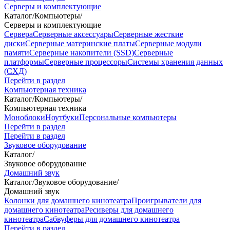
Серверы и комплектующие
Каталог
/
Компьютеры
/
Серверы и комплектующие
Сервера
Серверные аксессуары
Серверные жесткие
диски
Серверные материнские платы
Серверные модули
памяти
Серверные накопители (SSD)
Серверные
платформы
Серверные процессоры
Системы хранения данных
(СХД)
Перейти в раздел
Компьютерная техника
Каталог
/
Компьютеры
/
Компьютерная техника
Моноблоки
Ноутбуки
Персональные компьютеры
Перейти в раздел
Перейти в раздел
Звуковое оборудование
Каталог
/
Звуковое оборудование
Домашний звук
Каталог
/
Звуковое оборудование
/
Домашний звук
Колонки для домашнего кинотеатра
Проигрыватели для
домашнего кинотеатра
Ресиверы для домашнего
кинотеатра
Сабвуферы для домашнего кинотеатра
Перейти в раздел