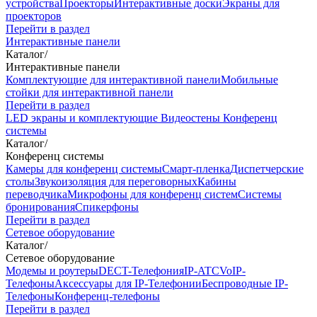
устройства
Проекторы
Интерактивные доски
Экраны для
проекторов
Перейти в раздел
Интерактивные панели
Каталог
/
Интерактивные панели
Комплектующие для интерактивной панели
Мобильные
стойки для интерактивной панели
Перейти в раздел
LED экраны и комплектующие
Видеостены
Конференц
системы
Каталог
/
Конференц системы
Камеры для конференц системы
Cмарт-пленка
Диспетчерские
столы
Звукоизоляция для переговорных
Кабины
переводчика
Микрофоны для конференц систем
Системы
бронирования
Спикерфоны
Перейти в раздел
Сетевое оборудование
Каталог
/
Сетевое оборудование
Модемы и роутеры
DECT-Телефония
IP-ATC
VoIP-
Телефоны
Аксессуары для IP-Телефонии
Беспроводные IP-
Телефоны
Конференц-телефоны
Перейти в раздел