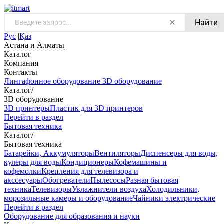
Найти
Рус
|
Қаз
Астана и Алматы
Каталог
Компания
Контакты
Лингафонное оборудование
3D оборудование
Каталог
/
3D оборудование
3D принтеры
Пластик для 3D принтеров
Перейти в раздел
Бытовая техника
Каталог
/
Бытовая техника
Батарейки, Аккумуляторы
Вентиляторы
Диспенсеры для воды,
кулеры для воды
Кондиционеры
Кофемашины и
кофемолки
Крепления для телевизора и
акссесуары
Обогреватели
Пылесосы
Разная бытовая
техника
Телевизоры
Увлажнители воздуха
Холодильники,
морозильные камеры и оборудование
Чайники электрические
Перейти в раздел
Оборудование для образования и науки