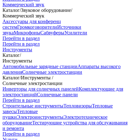
Коммерческий звук
Каталог
/
Звуковое оборудование
/
Коммерческий звук
Аксессуары для конференц
систем
Громкоговорители
Источники
звука
Микрофоны
Сабвуферы
Усилители
Перейти в раздел
Перейти в раздел
Инструменты
Каталог
/
Инструменты
Автомобильные зарядные станции
Аппараты высокого
давления
Солнечные электростанции
Каталог
/
Инструменты
/
Солнечные электростанции
Инверторы для солнечных панелей
Комплектующие для
электростанций
Солнечные панели
Перейти в раздел
Строительные инструменты
Тепловизоры
Тепловые
завесы
Тепловые
пушки
Электроинструменты
Электротехническое
оборудование
Тестирующие устройства для обслуживания
и ремонта
Перейти в раздел
Услуги