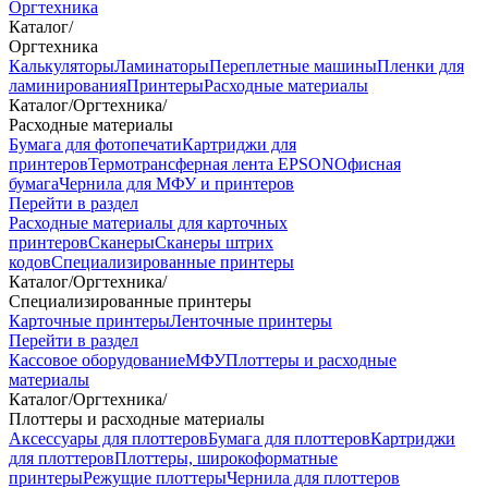
Оргтехника
Каталог
/
Оргтехника
Калькуляторы
Ламинаторы
Переплетные машины
Пленки для
ламинирования
Принтеры
Расходные материалы
Каталог
/
Оргтехника
/
Расходные материалы
Бумага для фотопечати
Картриджи для
принтеров
Термотрансферная лента EPSON
Офисная
бумага
Чернила для МФУ и принтеров
Перейти в раздел
Расходные материалы для карточных
принтеров
Сканеры
Сканеры штрих
кодов
Специализированные принтеры
Каталог
/
Оргтехника
/
Специализированные принтеры
Карточные принтеры
Ленточные принтеры
Перейти в раздел
Кассовое оборудование
МФУ
Плоттеры и расходные
материалы
Каталог
/
Оргтехника
/
Плоттеры и расходные материалы
Аксессуары для плоттеров
Бумага для плоттеров
Картриджи
для плоттеров
Плоттеры, широкоформатные
принтеры
Режущие плоттеры
Чернила для плоттеров