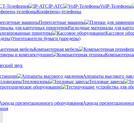
CT-Телефония
IP-ATC
VoIP-Телефоны
Конференц-телефоны
Переплетные машины
Расходные материалы для карт
ализированные принтеры
Кассовое обо
Уничтожители бумаги (шредеры)
Компьютерная мебель
ерверы и комплектующие
Компьютерная
еский звук
станции
Аппараты высокого дав
Тепловизоры
Тепловые завесы
тротехническое оборудование
Аренда презентационно
ания