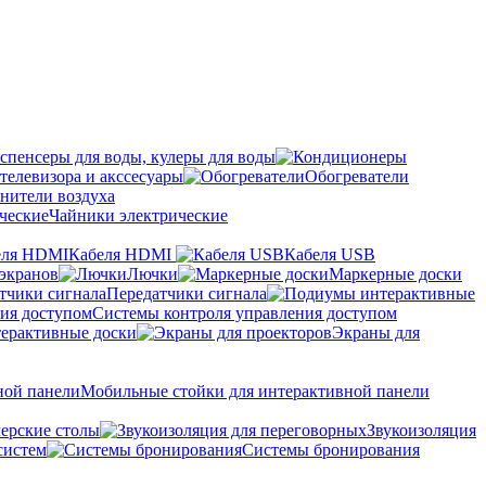
спенсеры для воды, кулеры для воды
телевизора и акссесуары
Обогреватели
нители воздуха
Чайники электрические
Кабеля HDMI
Кабеля USB
экранов
Лючки
Маркерные доски
Передатчики сигнала
Системы контроля управления доступом
ерактивные доски
Экраны для
Мобильные стойки для интерактивной панели
ерские столы
Звукоизоляция
систем
Системы бронирования