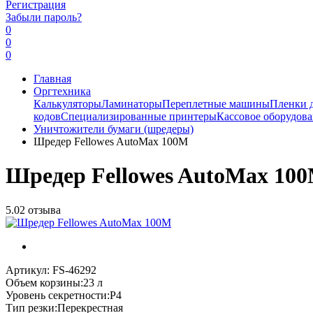
Регистрация
Забыли пароль?
0
0
0
Главная
Оргтехника
Калькуляторы
Ламинаторы
Переплетные машины
Пленки 
кодов
Специализированные принтеры
Кассовое оборудов
Уничтожители бумаги (шредеры)
Шредер Fellowes AutoMax 100M
Шредер Fellowes AutoMax 10
5.0
2 отзыва
Артикул:
FS-46292
Объем корзины:
23 л
Уровень секретности:
P4
Тип резки:
Перекрестная