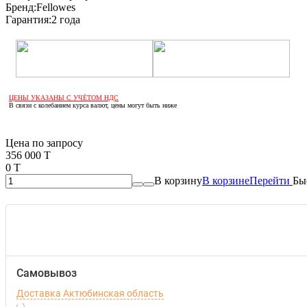
Бренд:
Fellowes
Гарантия:
2 года
ЦЕНЫ УКАЗАНЫ С УЧЁТОМ НДС
В связи с колебанием курса валют, цены могут быть ниже
Если оптом, то дешевле!
Цена по запросу
356 000 T
0 T
В корзину
В корзине
Перейти
Бы
Самовывоз
Доставка Актюбинская область