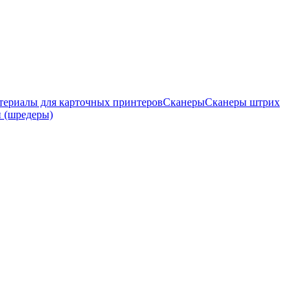
териалы для карточных принтеров
Сканеры
Сканеры штрих
 (шредеры)