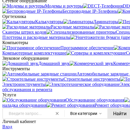
Сетевое оборудование
Модемы и роутеры
DE
Беспроводные IP-Телефоны
Оргтехника
Калькуляторы
Ламинаторы
Расходные материалы
Сканеры штрих кодов
Специ
Плоттеры и расходные материалы
Компьютеры
Программное обеспечение
Компьютерные комплектующие
С
Звуковое оборудование
Домашний звук
Коммерч
Инструменты
Автомобильные зарядные 
Строительные инструменты
Электроинструменты
Элек
обслуживания и ремонта
Услуги
Oбслуживание оборудования
наладка оборудования
Ремонт оборудов
Найти
Все категории
Личный кабинет
Вход