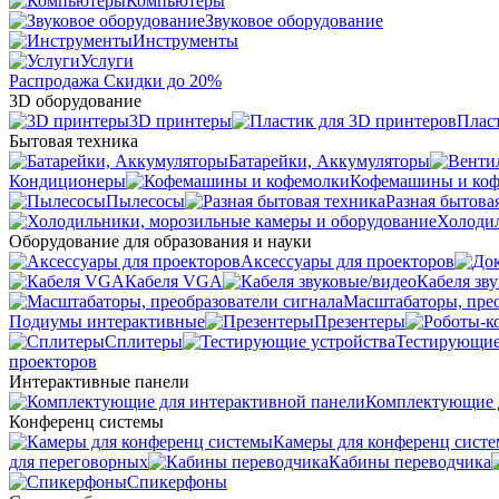
Компьютеры
Звуковое оборудование
Инструменты
Услуги
Распродажа
Скидки до 20%
3D оборудование
3D принтеры
Плас
Бытовая техника
Батарейки, Аккумуляторы
Кондиционеры
Кофемашины и ко
Пылесосы
Разная бытова
Холодил
Оборудование для образования и науки
Аксессуары для проекторов
Кабеля VGA
Кабеля зв
Масштабаторы, прео
Подиумы интерактивные
Презентеры
Сплитеры
Тестирующие
проекторов
Интерактивные панели
Комплектующие д
Конференц системы
Камеры для конференц сист
для переговорных
Кабины переводчика
Спикерфоны