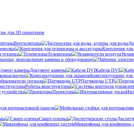
тик для 3D принтеров
Вентиляторы
Ди
фемолки
Крепления для 
я техника
Телевизоры
Увлаж
ьники, морозильные камеры и оборудование
Документ камеры
Кабеля DVI
уковые/видео
Комплектующие для 
бразователи сигнала
Патчкорды UTP
Роботы-конструкторы
 устройства
Проекторы
Инт
ля интерактивной панели
емы
Cмарт-пленка
Диспетч
Микрофоны для конференц 