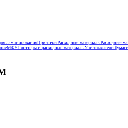
для ламинирования
Принтеры
Расходные материалы
Расходные ма
ание
МФУ
Плоттеры и расходные материалы
Уничтожители бумаги
0M