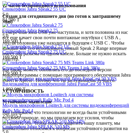
12 часов беспроводного использования
Спикерфон Jabra Speak2 55 UC
5.0
Создан для сегодняшнего дня (но готов к завтрашнему
84 500 T
дню)
Спикерфон Jabra Speak2 75
Сумеречная зона USB уже наступила, и хотя половина из нас
5.0
все еще качает свои почти винтажные ноутбуки с USB A ,
169 500 T
другая половина уже находится в будущем с USB C . Чтобы
каждый мог его использовать, новый Speak 2 Range впервые
Спикерфон Jabra Speak2 75 UC
имеет оба разъема на одном кабеле. Больше не нужно искать
169 500 T
адаптер.
Спикерфон Jabra Speak2 75 MS Teams Link 380a
Вы также можете обновлять его до последней версии
179 500 T
микропрограммы с помощью программного обеспечения Jabra
Direct и Xpress . Потому что ты заслуживаешь лучшего.
Видеокамера для конференций Jabra PanaCast 50 VBS
1 893 900 T
УСТОЙЧИВОСТЬ
Устойчивое мышление
Модуль микрофонов Logitech для системы видеоконференций
Rally Mic Pod 4
Мы понимаем, что технологии не всегда были устойчивыми
270 055 T
по своей природе, но мы прилагаем все усилия, чтобы
-14%
исправить это. Чтобы помочь защитить нашу планету, мы
Спикерфон Jabra SPEAK 510 MS
внимательно относимся к вопросам устойчивого развития на
5.0