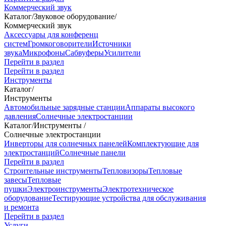
Коммерческий звук
Каталог
/
Звуковое оборудование
/
Коммерческий звук
Аксессуары для конференц
систем
Громкоговорители
Источники
звука
Микрофоны
Сабвуферы
Усилители
Перейти в раздел
Перейти в раздел
Инструменты
Каталог
/
Инструменты
Автомобильные зарядные станции
Аппараты высокого
давления
Солнечные электростанции
Каталог
/
Инструменты
/
Солнечные электростанции
Инверторы для солнечных панелей
Комплектующие для
электростанций
Солнечные панели
Перейти в раздел
Строительные инструменты
Тепловизоры
Тепловые
завесы
Тепловые
пушки
Электроинструменты
Электротехническое
оборудование
Тестирующие устройства для обслуживания
и ремонта
Перейти в раздел
Услуги