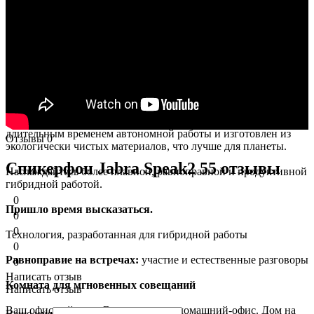
отношениях.
Вы получите сверхширокополосный звук для значительно
более мощного звука, 4 ультрасовременных микрофона с
формированием луча, усовершенствованный
полнодуплексный звук, уникальный индикатор качества
микрофона и технологию нормализации уровня голоса.
Элегантный новый дизайн премиум-класса более
портативный и прочный, чем когда-либо прежде, с более
длительным временем автономной работы и изготовлен из
Отзывы
0
экологически чистых материалов, что лучше для планеты.
Спикерфон Jabra Speak2 55 отзывы
Наслаждайтесь более плавной, равноправной и продуктивной
гибридной работой.
0
Пришло время высказаться.
0
0
Технология, разработанная для гибридной работы
0
Равноправие на встречах:
участие и естественные разговоры
0
Написать отзыв
Комната для мгновенных совещаний
Написать отзыв
Ваш офисный стол. Ваша кладовая-домашний-офис. Дом на
Ваше имя