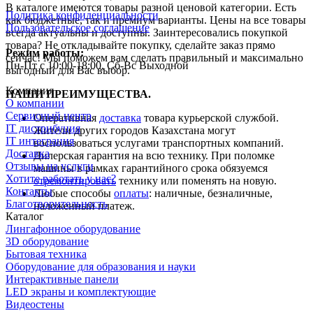
В каталоге имеются
товары
разной ценовой
категории. Есть
Политика конфиденциальности
как бюджетные, так и премиум варианты. Цены на все
товары
Пользовательское соглашение
всегда актуальны и доступны.
Заинтересовались покупкой
товара
? Не откладывайте покупку, сделайте заказ прямо
Режим работы:
сейчас! Мы поможем вам сделать правильный и максимально
Пн-Пт с 10:00-18:00, Сб-Вс Выходной
выгодный для Вас выбор.
Компания
НАШИ ПРЕИМУЩЕСТВА.
О компании
Сервисный центр
Оперативная
доставка
товара курьерской службой.
IT дистрибуция
Жители других городов Казахстана могут
IT интеграция
воспользоваться услугами транспортных компаний.
Доставка
Дилерская гарантия на всю технику. При поломке
Отзывы на услуги
машины в рамках гарантийного срока обязуемся
Хотите работать у нас?
отремонтировать
технику или поменять на новую.
Контакты
Любые способы
оплаты
: наличные, безналичные,
Благотворительность
наложенный платеж.
Каталог
Лингафонное оборудование
3D оборудование
Бытовая техника
Оборудование для образования и науки
Интерактивные панели
LED экраны и комплектующие
Видеостены