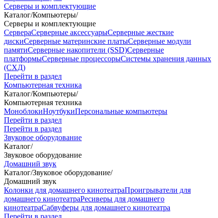
Серверы и комплектующие
Каталог
/
Компьютеры
/
Серверы и комплектующие
Сервера
Серверные аксессуары
Серверные жесткие
диски
Серверные материнские платы
Серверные модули
памяти
Серверные накопители (SSD)
Серверные
платформы
Серверные процессоры
Системы хранения данных
(СХД)
Перейти в раздел
Компьютерная техника
Каталог
/
Компьютеры
/
Компьютерная техника
Моноблоки
Ноутбуки
Персональные компьютеры
Перейти в раздел
Перейти в раздел
Звуковое оборудование
Каталог
/
Звуковое оборудование
Домашний звук
Каталог
/
Звуковое оборудование
/
Домашний звук
Колонки для домашнего кинотеатра
Проигрыватели для
домашнего кинотеатра
Ресиверы для домашнего
кинотеатра
Сабвуферы для домашнего кинотеатра
Перейти в раздел