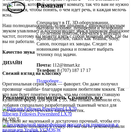
Рамазан
звук. Такой, который заполняет комнату, так что вам не нужно
наклоняться, чтобы понять, о чем идет речь, и каждая мелочь
ясна.
Специалист в IT, 3D-оборудовании,
Наш полнодиапазонный 50-мм динамик с широкополосным
бытовой технике, периферии и телефонии
звуком улавливает и воспроизводит звук в широком диапазоне
с 10-летним опытом. Обучался у ведущих
частот, поэтому вы можете взять с собой мощный звук, где бы
производителей, таких как Yealink, Sony,
вы ни работали.
Canon, посещал их заводы. Следит за
новинками рынка и поможет выбрать
Качество звука
технику под задачи.
ДИЗАЙН
Почта:
112@itmart.kz
Телефон:
8 (707) 187 17 17
Свежий взгляд на классику
Подробнее...
Оригинальная серия Speak — фаворит. Он даже получил
прозвище «шайба» благодаря нашим любителям хоккея. Так
что вам будет приятно узнать, что мы сохранили ставшую
Рекомендуем посмотреть
Сравнить все
культовой форму для Speak 2 55. Мы только изменили его,
добавив специально разработанный тканевый чехол для
улучшения акустических характеристик.
Шредер Fellowes Powershred LX70
84 500 T
Он такой же маленький и достаточно прочный, чтобы его
можно было положить в сумку. Но мы бы не рекомендовали
играть с ним в хоккей.