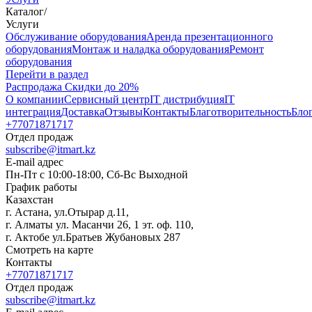
Каталог
/
Услуги
Oбслуживание оборудования
Аренда презентационного
оборудования
Монтаж и наладка оборудования
Ремонт
оборудования
Перейти в раздел
Распродажа
Скидки до 20%
О компании
Сервисный центр
IT дистрибуция
IT
интеграция
Доставка
Отзывы
Контакты
Благотворительность
Бло
+77071871717
Отдел продаж
subscribe@itmart.kz
E-mail адрес
Пн-Пт с 10:00-18:00, Сб-Вс Выходной
График работы
Казахстан
г. Астана, ул.Отырар д.11,
г. Алматы ул. Масанчи 26, 1 эт. оф. 110,
г. Актобе ул.Братьев Жубановых 287
Смотреть на карте
Контакты
+77071871717
Отдел продаж
subscribe@itmart.kz