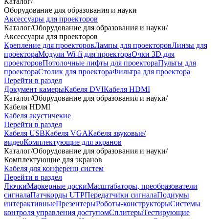
Каталог
/
Оборудование для образования и науки
Аксессуары для проекторов
Каталог
/
Оборудование для образования и науки
/
Аксессуары для проекторов
Крепление для проекторов
Лампы для проекторов
Линзы для
проектора
Модули Wi-fi для проектора
Очки 3D для
проекторов
Потолочные лифты для проектора
Пульты для
проектора
Столик для проектора
Фильтра для проектора
Перейти в раздел
Документ камеры
Кабеля DVI
Кабеля HDMI
Каталог
/
Оборудование для образования и науки
/
Кабеля HDMI
Кабеля акустичекие
Перейти в раздел
Кабеля USB
Кабеля VGA
Кабеля звуковые/
видео
Комплектующие для экранов
Каталог
/
Оборудование для образования и науки
/
Комплектующие для экранов
Кабеля для конференц систем
Перейти в раздел
Лючки
Маркерные доски
Масштабаторы, преобразователи
сигнала
Патчкорды UTP
Передатчики сигнала
Подиумы
интерактивные
Презентеры
Роботы-конструкторы
Системы
контроля управления доступом
Сплитеры
Тестирующие