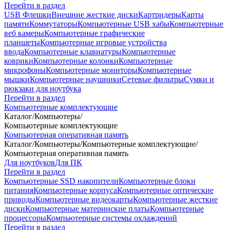
Перейти в раздел
USB Флешки
Внешние жесткие диски
Картридеры
Карты
памяти
Коммутаторы
Компьютерные USB хабы
Компьютерные
веб камеры
Компьютерные графические
планшеты
Компьютерные игровые устройства
ввода
Компьютерные клавиатуры
Компьютерные
коврики
Компьютерные колонки
Компьютерные
микрофоны
Компьютерные мониторы
Компьютерные
мышки
Компьютерные наушники
Сетевые фильтры
Сумки и
рюкзаки для ноутбука
Перейти в раздел
Компьютерные комплектующие
Каталог
/
Компьютеры
/
Компьютерные комплектующие
Компьютерная оперативная память
Каталог
/
Компьютеры
/
Компьютерные комплектующие
/
Компьютерная оперативная память
Для ноутбуков
Для ПК
Перейти в раздел
Компьютерные SSD накопители
Компьютерные блоки
питания
Компьютерные корпуса
Компьютерные оптические
приводы
Компьютерные видеокарты
Компьютерные жесткие
диски
Компьютерные материнские платы
Компьютерные
процессоры
Компьютерные системы охлаждений
Перейти в раздел