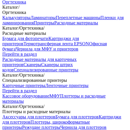
Оргтехника
Каталог
/
Оргтехника
Калькуляторы
Ламинаторы
Переплетные машины
Пленки для
ламинирования
Принтеры
Расходные материалы
Каталог
/
Оргтехника
/
Расходные материалы
Бумага для фотопечати
Картриджи для
принтеров
Термотрансферная лента EPSON
Офисная
бумага
Чернила для МФУ и принтеров
Перейти в раздел
Расходные материалы для карточных
принтеров
Сканеры
Сканеры штрих
кодов
Специализированные принтеры
Каталог
/
Оргтехника
/
Специализированные принтеры
Карточные принтеры
Ленточные принтеры
Перейти в раздел
Кассовое оборудование
МФУ
Плоттеры и расходные
материалы
Каталог
/
Оргтехника
/
Плоттеры и расходные материалы
Аксессуары для плоттеров
Бумага для плоттеров
Картриджи
для плоттеров
Плоттеры, широкоформатные
принтеры
Режущие плоттеры
Чернила для плоттеров