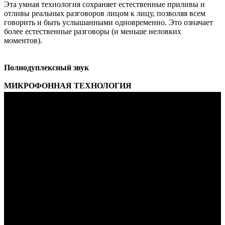
Эта умная технология сохраняет естественные приливы и
отливы реальных разговоров лицом к лицу, позволяя всем
говорить и быть услышанными одновременно. Это означает
более естественные разговоры (и меньше неловких
моментов).
Полнодуплексный звук
МИКРОФОННАЯ ТЕХНОЛОГИЯ
Голоса важны на собраниях. Звук щелкающей ручки, или
отжима вашей стиральной машины, не так уж и много.
Каждое новое поколение ведущей в мире серии Speak 2*
оснащено четырьмя ультрасовременными микрофонами с
формированием луча и ультрасовременной системой
шумоподавления.
Эта мощная технология улавливает звук со всех направлений
и искусно отфильтровывает раздражающие фоновые шумы.
Так что, когда ваш босс говорит: «Возьмите выходной», вы
этого не пропустите.
Опираясь на то, что вам нравится в Speak, с
Speak2
вы можете
рассчитывать на лучший опыт совместной работы во всех