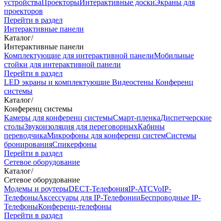
устройства
Проекторы
Интерактивные доски
Экраны для
проекторов
Перейти в раздел
Интерактивные панели
Каталог
/
Интерактивные панели
Комплектующие для интерактивной панели
Мобильные
стойки для интерактивной панели
Перейти в раздел
LED экраны и комплектующие
Видеостены
Конференц
системы
Каталог
/
Конференц системы
Камеры для конференц системы
Cмарт-пленка
Диспетчерские
столы
Звукоизоляция для переговорных
Кабины
переводчика
Микрофоны для конференц систем
Системы
бронирования
Спикерфоны
Перейти в раздел
Сетевое оборудование
Каталог
/
Сетевое оборудование
Модемы и роутеры
DECT-Телефония
IP-ATC
VoIP-
Телефоны
Аксессуары для IP-Телефонии
Беспроводные IP-
Телефоны
Конференц-телефоны
Перейти в раздел