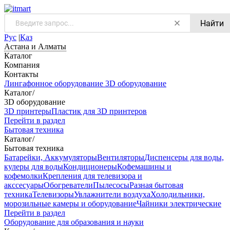
Найти
Рус
|
Қаз
Астана и Алматы
Каталог
Компания
Контакты
Лингафонное оборудование
3D оборудование
Каталог
/
3D оборудование
3D принтеры
Пластик для 3D принтеров
Перейти в раздел
Бытовая техника
Каталог
/
Бытовая техника
Батарейки, Аккумуляторы
Вентиляторы
Диспенсеры для воды,
кулеры для воды
Кондиционеры
Кофемашины и
кофемолки
Крепления для телевизора и
акссесуары
Обогреватели
Пылесосы
Разная бытовая
техника
Телевизоры
Увлажнители воздуха
Холодильники,
морозильные камеры и оборудование
Чайники электрические
Перейти в раздел
Оборудование для образования и науки