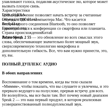
улавливают голоса, подавляя акустическое эхо, которое может
вызвать плохую связь.
Характеристики
Бренд
JABRA
USB-подключение позволяет начать встречу за считанные
Объем (литр)
0.01 м3
секунды с ПК или компьютера Mac. Что касается
Вес
0.43 кг
беспроводного соединения Bluetooth, то оно позволяет
Гарантия
1 год
присоединиться к конференции со смартфона или планшета.
Страна происхождения
Китай
Видеообзор
Jabra Speak 2 55
— это обновление во всех смыслах этого
слова, обеспечивающее значительно более мощный звук,
сверхсовременную технологию микрофона и
дополнительную гибкость. Все, что вам нужно принести, это,
ну, вы.
ПОЛНЫЙ ДУПЛЕКС АУДИО
В обоих направлениях
Воспоминание о том времени, когда вы тихо сказали
«Ммммм», чтобы показать, что вы слушаете и увлечены, и это
прервало ведущего на полуслове, прервав встречу для всех.
Не волнуйтесь, мы все были там. Вот почему новый диапазон
Speak 2 — это наш первый продукт, в котором реализован
усовершенствованный полнодуплексный звук.