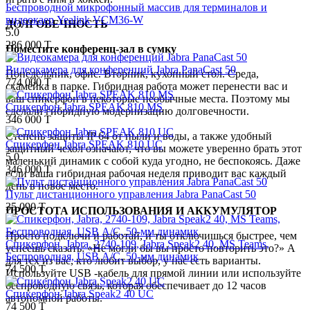
Беспроводной микрофонный массив для терминалов и
видеокаер Yealink VCM36-W
ДОЛГОВЕЧНОСТЬ
5.0
286 000 T
Поместите конференц-зал в сумку
Видеокамера для конференций Jabra PanaCast 50
Понедельник, офис. Вторник, кухонный стол. Среда,
774 000 T
скамейка в парке. Гибридная работа может перенести вас и
ваш спикерфон в некоторые необычные места. Поэтому мы
Спикерфон Jabra SPEAK 810 MS
сделали гибридную модернизацию долговечности.
346 000 T
Степень защиты IP 64 от пыли и воды, а также удобный
Спикерфон Jabra SPEAK 810 UC
защитный чехол означают, что вы можете уверенно брать этот
5.0
маленький динамик с собой куда угодно, не беспокоясь. Даже
346 000 T
если ваша гибридная рабочая неделя приводит вас каждый
день в новое место.
Пульт дистанционного управления Jabra PanaCast 50
35 090 T
ПРОСТОТА ИСПОЛЬЗОВАНИЯ И АККУМУЛЯТОР
Просто подключи и работай, и ты отключишься быстрее, чем
Спикерфон, Jabra, 2740-109, Jabra Speak2 40, MS Teams,
успеешь сказать: «Не могли бы вы просто повторить это?» А
Беспроводная, USB А/С, 50-мм динамик
для тех из вас, кто любит выбор, у нас есть варианты.
74 500 T
Используйте USB -кабель для прямой линии или используйте
беспроводную связь, которая обеспечивает до 12 часов
Спикерфон Jabra Speak2 40 UC
автономной работы.
74 500 T