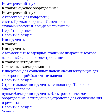
Коммерческий звук
Каталог
/
Звуковое оборудование
/
Коммерческий звук
Аксессуары для конференц
систем
Громкоговорители
Источники
звука
Микрофоны
Сабвуферы
Усилители
Перейти в раздел
Перейти в раздел
Инструменты
Каталог
/
Инструменты
Автомобильные зарядные станции
Аппараты высокого
давления
Солнечные электростанции
Каталог
/
Инструменты
/
Солнечные электростанции
Инверторы для солнечных панелей
Комплектующие для
электростанций
Солнечные панели
Перейти в раздел
Строительные инструменты
Тепловизоры
Тепловые
завесы
Тепловые
пушки
Электроинструменты
Электротехническое
оборудование
Тестирующие устройства для обслуживания
и ремонта
Перейти в раздел
Услуги