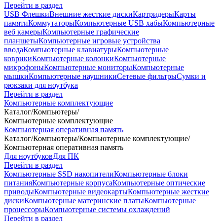
Перейти в раздел
USB Флешки
Внешние жесткие диски
Картридеры
Карты
памяти
Коммутаторы
Компьютерные USB хабы
Компьютерные
веб камеры
Компьютерные графические
планшеты
Компьютерные игровые устройства
ввода
Компьютерные клавиатуры
Компьютерные
коврики
Компьютерные колонки
Компьютерные
микрофоны
Компьютерные мониторы
Компьютерные
мышки
Компьютерные наушники
Сетевые фильтры
Сумки и
рюкзаки для ноутбука
Перейти в раздел
Компьютерные комплектующие
Каталог
/
Компьютеры
/
Компьютерные комплектующие
Компьютерная оперативная память
Каталог
/
Компьютеры
/
Компьютерные комплектующие
/
Компьютерная оперативная память
Для ноутбуков
Для ПК
Перейти в раздел
Компьютерные SSD накопители
Компьютерные блоки
питания
Компьютерные корпуса
Компьютерные оптические
приводы
Компьютерные видеокарты
Компьютерные жесткие
диски
Компьютерные материнские платы
Компьютерные
процессоры
Компьютерные системы охлаждений
Перейти в раздел