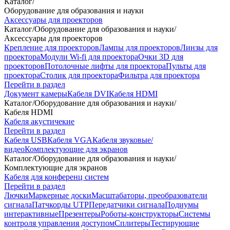
Каталог
/
Оборудование для образования и науки
Аксессуары для проекторов
Каталог
/
Оборудование для образования и науки
/
Аксессуары для проекторов
Крепление для проекторов
Лампы для проекторов
Линзы для
проектора
Модули Wi-fi для проектора
Очки 3D для
проекторов
Потолочные лифты для проектора
Пульты для
проектора
Столик для проектора
Фильтра для проектора
Перейти в раздел
Документ камеры
Кабеля DVI
Кабеля HDMI
Каталог
/
Оборудование для образования и науки
/
Кабеля HDMI
Кабеля акустичекие
Перейти в раздел
Кабеля USB
Кабеля VGA
Кабеля звуковые/
видео
Комплектующие для экранов
Каталог
/
Оборудование для образования и науки
/
Комплектующие для экранов
Кабеля для конференц систем
Перейти в раздел
Лючки
Маркерные доски
Масштабаторы, преобразователи
сигнала
Патчкорды UTP
Передатчики сигнала
Подиумы
интерактивные
Презентеры
Роботы-конструкторы
Системы
контроля управления доступом
Сплитеры
Тестирующие