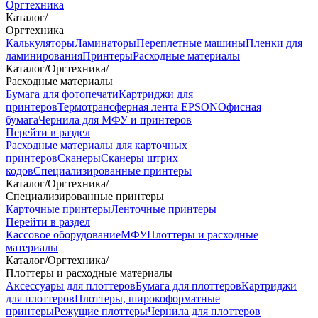
Оргтехника
Каталог
/
Оргтехника
Калькуляторы
Ламинаторы
Переплетные машины
Пленки для
ламинирования
Принтеры
Расходные материалы
Каталог
/
Оргтехника
/
Расходные материалы
Бумага для фотопечати
Картриджи для
принтеров
Термотрансферная лента EPSON
Офисная
бумага
Чернила для МФУ и принтеров
Перейти в раздел
Расходные материалы для карточных
принтеров
Сканеры
Сканеры штрих
кодов
Специализированные принтеры
Каталог
/
Оргтехника
/
Специализированные принтеры
Карточные принтеры
Ленточные принтеры
Перейти в раздел
Кассовое оборудование
МФУ
Плоттеры и расходные
материалы
Каталог
/
Оргтехника
/
Плоттеры и расходные материалы
Аксессуары для плоттеров
Бумага для плоттеров
Картриджи
для плоттеров
Плоттеры, широкоформатные
принтеры
Режущие плоттеры
Чернила для плоттеров