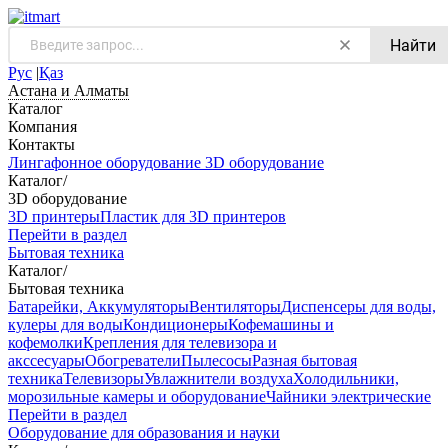
Найти
Рус
|
Қаз
Астана и Алматы
Каталог
Компания
Контакты
Лингафонное оборудование
3D оборудование
Каталог
/
3D оборудование
3D принтеры
Пластик для 3D принтеров
Перейти в раздел
Бытовая техника
Каталог
/
Бытовая техника
Батарейки, Аккумуляторы
Вентиляторы
Диспенсеры для воды,
кулеры для воды
Кондиционеры
Кофемашины и
кофемолки
Крепления для телевизора и
акссесуары
Обогреватели
Пылесосы
Разная бытовая
техника
Телевизоры
Увлажнители воздуха
Холодильники,
морозильные камеры и оборудование
Чайники электрические
Перейти в раздел
Оборудование для образования и науки