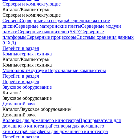
Серверы и комплектующие
Каталог
/
Компьютеры
/
Серверы и комплектующие
Сервера
Серверные аксессуары
Серверные жесткие
диски
Серверные материнские платы
Серверные модули
памяти
Серверные накопители (SSD)
Серверные
платформы
Серверные процессоры
Системы хранения данных
(СХД)
Перейти в раздел
Компьютерная техника
Каталог
/
Компьютеры
/
Компьютерная техника
Моноблоки
Ноутбуки
Персональные компьютеры
Перейти в раздел
Перейти в раздел
Звуковое оборудование
Каталог
/
Звуковое оборудование
Домашний звук
Каталог
/
Звуковое оборудование
/
Домашний звук
Колонки для домашнего кинотеатра
Проигрыватели для
домашнего кинотеатра
Ресиверы для домашнего
кинотеатра
Сабвуферы для домашнего кинотеатра
Перейти в раздел