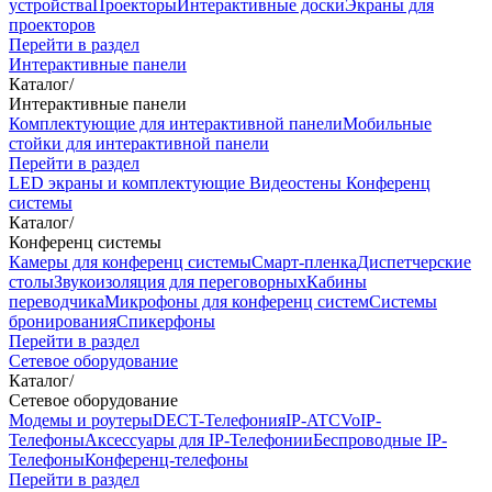
устройства
Проекторы
Интерактивные доски
Экраны для
проекторов
Перейти в раздел
Интерактивные панели
Каталог
/
Интерактивные панели
Комплектующие для интерактивной панели
Мобильные
стойки для интерактивной панели
Перейти в раздел
LED экраны и комплектующие
Видеостены
Конференц
системы
Каталог
/
Конференц системы
Камеры для конференц системы
Cмарт-пленка
Диспетчерские
столы
Звукоизоляция для переговорных
Кабины
переводчика
Микрофоны для конференц систем
Системы
бронирования
Спикерфоны
Перейти в раздел
Сетевое оборудование
Каталог
/
Сетевое оборудование
Модемы и роутеры
DECT-Телефония
IP-ATC
VoIP-
Телефоны
Аксессуары для IP-Телефонии
Беспроводные IP-
Телефоны
Конференц-телефоны
Перейти в раздел