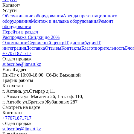
Каталог
/
Услуги
Oбслуживание оборудования
Аренда презентационного
оборудования
Монтаж и наладка оборудования
Ремонт
оборудования
Перейти в раздел
Распродажа
Скидки до 20%
О компании
Сервисный центр
IT дистрибуция
IT
интеграция
Доставка
Отзывы
Контакты
Благотворительность
Бло
+77071871717
Отдел продаж
subscribe@itmart.kz
E-mail адрес
Пн-Пт с 10:00-18:00, Сб-Вс Выходной
График работы
Казахстан
г. Астана, ул.Отырар д.11,
г. Алматы ул. Масанчи 26, 1 эт. оф. 110,
г. Актобе ул.Братьев Жубановых 287
Смотреть на карте
Контакты
+77071871717
Отдел продаж
subscribe@itmart.kz