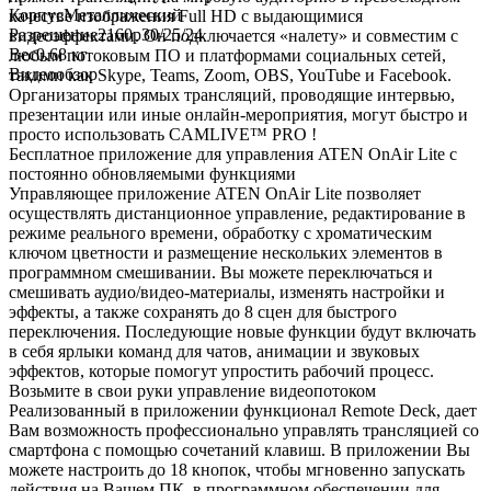
Корпус
Металлический
качестве изображения Full HD с выдающимися
Разрешение
2160p30/25/24
видеоэффектами. Он подключается «налету» и совместим с
Вес
0.68 кг
любым потоковым ПО и платформами социальных сетей,
Видеообзор
такими как Skype, Teams, Zoom, OBS, YouTube и Facebook.
Организаторы прямых трансляций, проводящие интервью,
презентации или иные онлайн-мероприятия, могут быстро и
просто использовать CAMLIVE™ PRO !
Бесплатное приложение для управления ATEN OnAir Lite с
постоянно обновляемыми функциями
Управляющее приложение ATEN OnAir Lite позволяет
осуществлять дистанционное управление, редактирование в
режиме реального времени, обработку с хроматическим
ключом цветности и размещение нескольких элементов в
программном смешивании. Вы можете переключаться и
смешивать аудио/видео-материалы, изменять настройки и
эффекты, а также сохранять до 8 сцен для быстрого
переключения. Последующие новые функции будут включать
в себя ярлыки команд для чатов, анимации и звуковых
эффектов, которые помогут упростить рабочий процесс.
Возьмите в свои руки управление видеопотоком
Реализованный в приложении функционал Remote Deck, дает
Вам возможность профессионально управлять трансляцией со
смартфона с помощью сочетаний клавиш. В приложении Вы
можете настроить до 18 кнопок, чтобы мгновенно запускать
действия на Вашем ПК, в программном обеспечении для