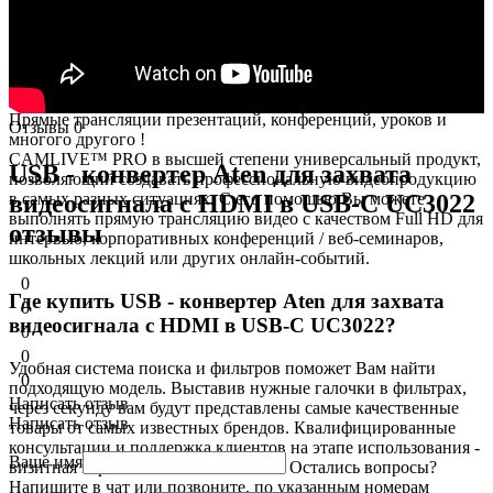
для достижения превосходного результата.
Невероятная портативность и мощность
Это миниатюрное устройство объединяет в себе несколько
функций, а его облегченная конструкция подходит для любых
сумок, позволяя Вам взять его с собой на любое онлайн-
мероприятие или ведение передачи.
Прямые трансляции презентаций, конференций, уроков и
Отзывы
0
многого другого !
CAMLIVE™ PRO в высшей степени универсальный продукт,
USB - конвертер Aten для захвата
позволяющий создавать профессиональную видеопродукцию
видеосигнала с HDMI в USB-C UC3022
в самых разных ситуациях. С его помощью Вы можете
выполнять прямую трансляцию видео с качеством Full HD для
отзывы
интервью, корпоративных конференций / веб-семинаров,
школьных лекций или других онлайн-событий.
0
Где купить USB - конвертер Aten для захвата
0
видеосигнала с HDMI в USB-C UC3022?
0
0
Удобная система поиска и фильтров поможет Вам найти
0
подходящую модель. Выставив нужные галочки в фильтрах,
Написать отзыв
через секунду вам будут представлены самые качественные
Написать отзыв
товары
от самых известных брендов. Квалифицированные
консультации и поддержка клиентов на этапе использования -
Ваше имя
визитная карточка нашей компании. Остались вопросы?
Напишите в чат или позвоните, по указанным номерам