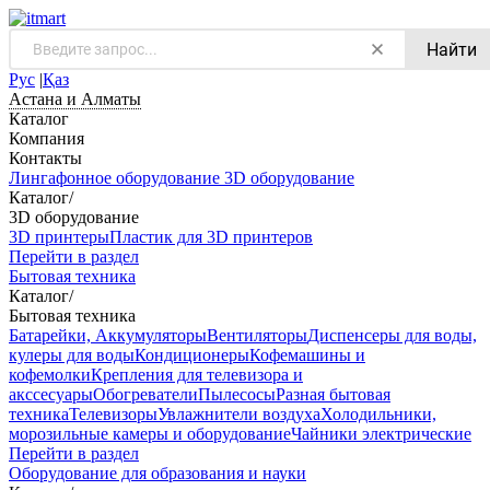
Найти
Рус
|
Қаз
Астана и Алматы
Каталог
Компания
Контакты
Лингафонное оборудование
3D оборудование
Каталог
/
3D оборудование
3D принтеры
Пластик для 3D принтеров
Перейти в раздел
Бытовая техника
Каталог
/
Бытовая техника
Батарейки, Аккумуляторы
Вентиляторы
Диспенсеры для воды,
кулеры для воды
Кондиционеры
Кофемашины и
кофемолки
Крепления для телевизора и
акссесуары
Обогреватели
Пылесосы
Разная бытовая
техника
Телевизоры
Увлажнители воздуха
Холодильники,
морозильные камеры и оборудование
Чайники электрические
Перейти в раздел
Оборудование для образования и науки