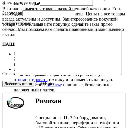
Электронная почта
телефонов на странице «
Контакты
».
В каталоге имеются
товары
разной ценовой
категории. Есть
Заголовок
как бюджетные, так и премиум варианты. Цены на все
товары
всегда актуальны и доступны.
Заинтересовались покупкой
Оцените товар
товара
? Не откладывайте покупку, сделайте заказ прямо
сейчас! Мы поможем вам сделать правильный и максимально
выгодный для Вас выбор.
НАШИ ПРЕИМУЩЕСТВА.
Оперативная
доставка
товара курьерской службой.
Жители других городов Казахстана могут
воспользоваться услугами транспортных компаний.
Дилерская гарантия на всю технику. При поломке
Отзыв
машины в рамках гарантийного срока обязуемся
отремонтировать
технику или поменять на новую.
Ctrl+Enter
Любые способы
оплаты
: наличные, безналичные,
наложенный платеж.
Рамазан
Специалист в IT, 3D-оборудовании,
бытовой технике, периферии и телефонии
с 10-летним опытом. Обучался у ведущих