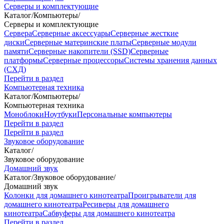
Серверы и комплектующие
Каталог
/
Компьютеры
/
Серверы и комплектующие
Сервера
Серверные аксессуары
Серверные жесткие
диски
Серверные материнские платы
Серверные модули
памяти
Серверные накопители (SSD)
Серверные
платформы
Серверные процессоры
Системы хранения данных
(СХД)
Перейти в раздел
Компьютерная техника
Каталог
/
Компьютеры
/
Компьютерная техника
Моноблоки
Ноутбуки
Персональные компьютеры
Перейти в раздел
Перейти в раздел
Звуковое оборудование
Каталог
/
Звуковое оборудование
Домашний звук
Каталог
/
Звуковое оборудование
/
Домашний звук
Колонки для домашнего кинотеатра
Проигрыватели для
домашнего кинотеатра
Ресиверы для домашнего
кинотеатра
Сабвуферы для домашнего кинотеатра
Перейти в раздел