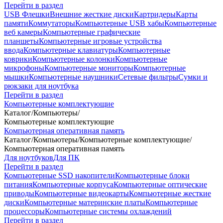
Перейти в раздел
USB Флешки
Внешние жесткие диски
Картридеры
Карты
памяти
Коммутаторы
Компьютерные USB хабы
Компьютерные
веб камеры
Компьютерные графические
планшеты
Компьютерные игровые устройства
ввода
Компьютерные клавиатуры
Компьютерные
коврики
Компьютерные колонки
Компьютерные
микрофоны
Компьютерные мониторы
Компьютерные
мышки
Компьютерные наушники
Сетевые фильтры
Сумки и
рюкзаки для ноутбука
Перейти в раздел
Компьютерные комплектующие
Каталог
/
Компьютеры
/
Компьютерные комплектующие
Компьютерная оперативная память
Каталог
/
Компьютеры
/
Компьютерные комплектующие
/
Компьютерная оперативная память
Для ноутбуков
Для ПК
Перейти в раздел
Компьютерные SSD накопители
Компьютерные блоки
питания
Компьютерные корпуса
Компьютерные оптические
приводы
Компьютерные видеокарты
Компьютерные жесткие
диски
Компьютерные материнские платы
Компьютерные
процессоры
Компьютерные системы охлаждений
Перейти в раздел