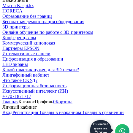
Важно знать
Мы на Kaspi.kz
HORECA
Образование без границ
Бесплатная демонстрация оборудования
3D принтеры
Онлайн обучение по работе с 3D-принтером
Конференц-залы
Коммерческий кинопоказ
Партнеры EPSON
Интерактивные панели
Цифровизация в образовании
LED экраны
Какой пластик нужен для 3D печати?
Лингафонный кабинет
Что такое СКУД?
Информационная безопасность
Искусственный интеллект (ИИ)
+77071871717
Главная
Каталог
Профиль
0
Корзина
Личный кабинет
Вход
Регистрация
Товары в избранном
Товары в сравнении
Снижена
цена на
📺. Жми