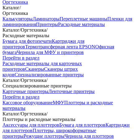
Оргтехника
Каталог
/
Оргтехника
Калькуляторы
Ламинаторы
Переплетные машины
Пленки для
ламинирования
Принтеры
Расходные материалы
Каталог
/
Оргтехника
/
Расходные материалы
Бумага для фотопечати
Картриджи для
принтеров
Термотрансферная лента EPSON
Офисная
бумага
Чернила для МФУ и принтеров
Перейти в раздел
Расходные материалы для карточных
принтеров
Сканеры
Сканеры штрих
кодов
Специализированные принтеры
Каталог
/
Оргтехника
/
Специализированные принтеры
Карточные принтеры
Ленточные принтеры
Перейти в раздел
Кассовое оборудование
МФУ
Плоттеры и расходные
материалы
Каталог
/
Оргтехника
/
Плоттеры и расходные материалы
Аксессуары для плоттеров
Бумага для плоттеров
Картриджи
для плоттеров
Плоттеры, широкоформатные
принтеры
Режущие плоттеры
Чернила для плоттеров