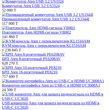
Коммутатор Aten USB 3.2 US3324
52 000 T
Промышленный коммутатор Aten USB 3.2 US3344I
117 000 T
Повторитель Aten HDMI-сигнала VB802
141 860 T
KVM консоль Aten с переключателем KL1516AM
1 238 845 T
БРП Aten 8-розеточный PE6208AV
628 270 T
БРП Aten 16-розеточный PE8216
717 600 T
Конвертер интерфейса Aten из USB-C в HDMI UC3008A1
24 500 T
USB конвертер Aten для захвата видеосигнала из HDMI в
USB-C UC3020