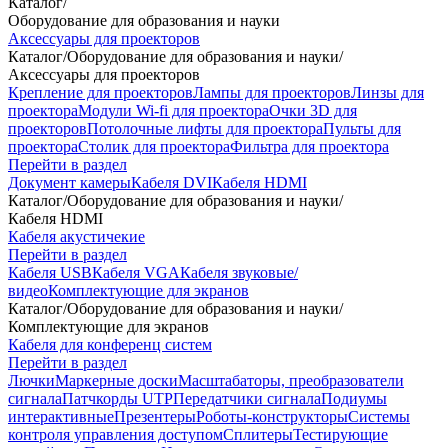
Каталог
/
Оборудование для образования и науки
Аксессуары для проекторов
Каталог
/
Оборудование для образования и науки
/
Аксессуары для проекторов
Крепление для проекторов
Лампы для проекторов
Линзы для
проектора
Модули Wi-fi для проектора
Очки 3D для
проекторов
Потолочные лифты для проектора
Пульты для
проектора
Столик для проектора
Фильтра для проектора
Перейти в раздел
Документ камеры
Кабеля DVI
Кабеля HDMI
Каталог
/
Оборудование для образования и науки
/
Кабеля HDMI
Кабеля акустичекие
Перейти в раздел
Кабеля USB
Кабеля VGA
Кабеля звуковые/
видео
Комплектующие для экранов
Каталог
/
Оборудование для образования и науки
/
Комплектующие для экранов
Кабеля для конференц систем
Перейти в раздел
Лючки
Маркерные доски
Масштабаторы, преобразователи
сигнала
Патчкорды UTP
Передатчики сигнала
Подиумы
интерактивные
Презентеры
Роботы-конструкторы
Системы
контроля управления доступом
Сплитеры
Тестирующие