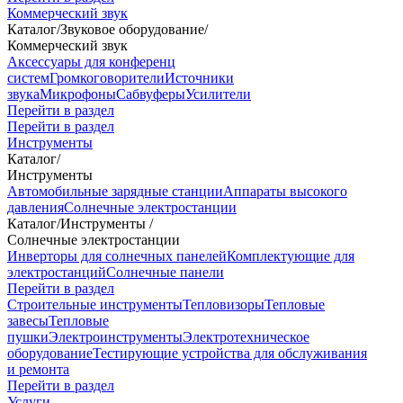
Коммерческий звук
Каталог
/
Звуковое оборудование
/
Коммерческий звук
Аксессуары для конференц
систем
Громкоговорители
Источники
звука
Микрофоны
Сабвуферы
Усилители
Перейти в раздел
Перейти в раздел
Инструменты
Каталог
/
Инструменты
Автомобильные зарядные станции
Аппараты высокого
давления
Солнечные электростанции
Каталог
/
Инструменты
/
Солнечные электростанции
Инверторы для солнечных панелей
Комплектующие для
электростанций
Солнечные панели
Перейти в раздел
Строительные инструменты
Тепловизоры
Тепловые
завесы
Тепловые
пушки
Электроинструменты
Электротехническое
оборудование
Тестирующие устройства для обслуживания
и ремонта
Перейти в раздел
Услуги