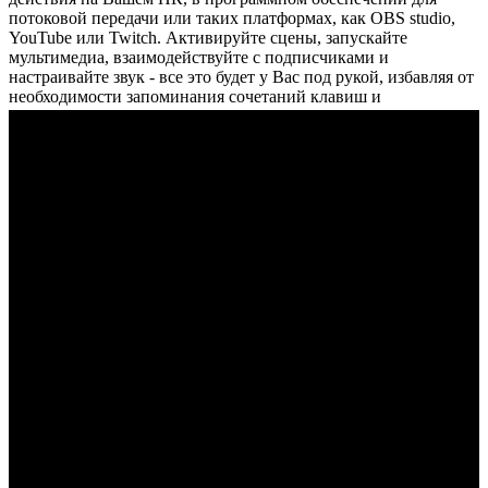
потоковой передачи или таких платформах, как OBS studio,
YouTube или Twitch. Активируйте сцены, запускайте
мультимедиа, взаимодействуйте с подписчиками и
настраивайте звук - все это будет у Вас под рукой, избавляя от
необходимости запоминания сочетаний клавиш и
оптимизируя рабочий процесс.
Прямая трансляция по Bluetooth
Функция беспроводного дистанционного управления
означает, что Вам не нужно быть рядом с Вашим
оборудованием или приглашать кого-то, кто поможет Вам в
постановке Вашего шоу. Легко создавать видеоматериалы на
профессиональном уровне с профессиональными эффектами
и плавными переходами может один пользователь, без какой-
либо производственной команды.
Сделайте Вашу трансляцию уникальной при помощи
цифровых видеоэффектов и хроматического ключа цветности
Встроенные инструменты позволяет создавать
профессиональные эффекты с потрясающими переходами,
такие как «картинка в картинке» и «картинка за картинкой».
А возможность ввода изображения с разрешением 4K
позволит Вам разделять его, обрезать или масштабировать, а
также вставлять в различные сцены без потери качества.
Наиболее впечатляющим является использование
хроматического ключа цветности с невероятными эффектами