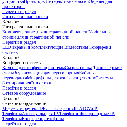
устройства
Проекторы
Интерактивные доски
Экраны для
проекторов
Перейти в раздел
Интерактивные панели
Каталог
/
Интерактивные панели
Комплектующие для интерактивной панели
Мобильные
стойки для интерактивной панели
Перейти в раздел
LED экраны и комплектующие
Видеостены
Конференц
системы
Каталог
/
Конференц системы
Камеры для конференц системы
Cмарт-пленка
Диспетчерские
столы
Звукоизоляция для переговорных
Кабины
переводчика
Микрофоны для конференц систем
Системы
бронирования
Спикерфоны
Перейти в раздел
Сетевое оборудование
Каталог
/
Сетевое оборудование
Модемы и роутеры
DECT-Телефония
IP-ATC
VoIP-
Телефоны
Аксессуары для IP-Телефонии
Беспроводные IP-
Телефоны
Конференц-телефоны
Перейти в раздел