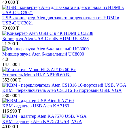
40 000 T
USB - конвертер Aten для захвата видеосигнала из HDMI в
USB-C UC3021
70 800 T
Конвертер Aten USB-C в 4К HDMI UC3238
21 200 T
Микшер звука Aten 6-канальный UC8000
4.0
147 500 T
Усилитель Mono HI-Z AP106 60 Вт
352 000 T
КВМ - переключатель Aten CS1316 16-портовый USB, VGA
230 000 T
КВМ - адаптер USB Aten KA7169
116 990 T
КВМ - адаптер Aten KA7570 USB, VGA
40 000 T