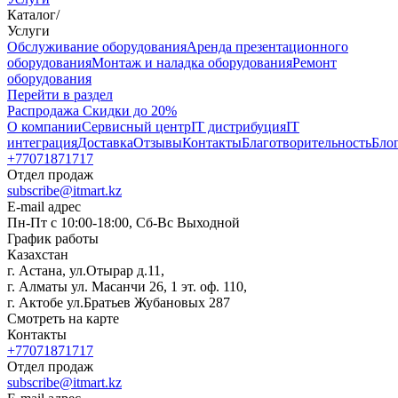
Каталог
/
Услуги
Oбслуживание оборудования
Аренда презентационного
оборудования
Монтаж и наладка оборудования
Ремонт
оборудования
Перейти в раздел
Распродажа
Скидки до 20%
О компании
Сервисный центр
IT дистрибуция
IT
интеграция
Доставка
Отзывы
Контакты
Благотворительность
Бло
+77071871717
Отдел продаж
subscribe@itmart.kz
E-mail адрес
Пн-Пт с 10:00-18:00, Сб-Вс Выходной
График работы
Казахстан
г. Астана, ул.Отырар д.11,
г. Алматы ул. Масанчи 26, 1 эт. оф. 110,
г. Актобе ул.Братьев Жубановых 287
Смотреть на карте
Контакты
+77071871717
Отдел продаж
subscribe@itmart.kz