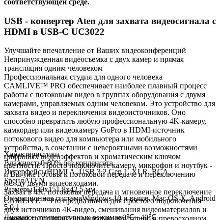
соответствующей среде.
USB - конвертер Aten для захвата видеосигнала с
HDMI в USB-C UC3022
Улучшайте впечатление от Ваших видеоконференций
Непринужденная видеосъемка с двух камер и прямая
трансляция одним человеком
Профессиональная студия для одного человека
CAMLIVE™ PRO обеспечивает наиболее плавный процесс
работы с потоковым видео в группах оборудования с двумя
камерами, управляемых одним человеком. Это устройство для
захвата видео и переключения видеоисточников. Оно
способно превратить любую профессиональную 4K-камеру,
камкордер или видеокамеру GoPro в HDMI-источник
потокового видео для компьютера или мобильного
устройства, в сочетании с невероятными возможностями
Характеристики
цифровых видеоэффектов и хроматическим ключом
Влажность
0-80% без конденсата
цветности. Просто подключите камеру, микрофон и ноутбук -
Интерфейсы
HDMI A, USB 3.2 Gen 1, XLR, RCA
и Вы уже готовы к потоковой передаче и переключению
Бренд
ATEN
между двумя видеовходами.
Размеры
130х151.8х42.5 мм
Захват в 4K, потоковая передача и мгновенное переключение
Операционная система
Windows 10 и выше, Mac OS X, Android
CAMLIVE™ Pro предназначен для простого подключения
5.0.1
двух источников 4K-видео, смешивания видеоматериалов и
Диапазон температурных режимов
0℃~ 40℃
прямой трансляции на мировую аудиторию в превосходном