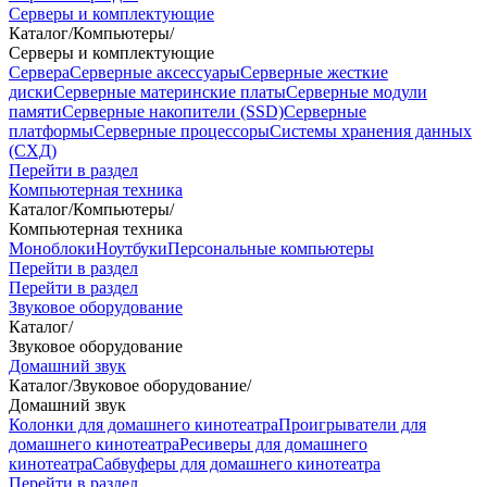
Серверы и комплектующие
Каталог
/
Компьютеры
/
Серверы и комплектующие
Сервера
Серверные аксессуары
Серверные жесткие
диски
Серверные материнские платы
Серверные модули
памяти
Серверные накопители (SSD)
Серверные
платформы
Серверные процессоры
Системы хранения данных
(СХД)
Перейти в раздел
Компьютерная техника
Каталог
/
Компьютеры
/
Компьютерная техника
Моноблоки
Ноутбуки
Персональные компьютеры
Перейти в раздел
Перейти в раздел
Звуковое оборудование
Каталог
/
Звуковое оборудование
Домашний звук
Каталог
/
Звуковое оборудование
/
Домашний звук
Колонки для домашнего кинотеатра
Проигрыватели для
домашнего кинотеатра
Ресиверы для домашнего
кинотеатра
Сабвуферы для домашнего кинотеатра
Перейти в раздел