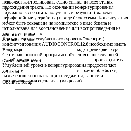
позволяет контролировать аудио сигнал на всех этапах
0
прохождения тракта. По окончании конфигурирования
0
возможно распечатать полученный результат (включая
0
перифирийные устройства) в виде блок схемы. Конфигурация
0
может быть сохранена на компьютере в виде бекапа и
0
использована для восстановления или воспроизведения на
других устройствах.
Написать отзыв
Для проведения углубленного (уровень "эксперт")
Написать отзыв
конфигурирования AUDIOCONTROL12.8 необходимо иметь
код доступа Expert Level. Получения кода предваряет курс
Ваше имя
Сертификационной программы обучения с последующей
сдачей контрольного он-лайн зачета на сайте производителя.
Электронная почта
Углубленный уровень конфигурирования предоставляет
доступ к настройкам эквалайзеров, цифровой обработки,
Заголовок
назначению кнопок станций пейджинга, записи и
воспроизведения сценариев (макросов).
Оцените товар