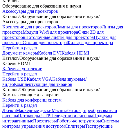
Каталог
/
Оборудование для образования и науки
Аксессуары для проекторов
Каталог
/
Оборудование для образования и науки
/
Аксессуары для проекторов
Крепление для проекторов
Лампы для проекторов
Линзы для
проектора
Модули Wi-fi для проектора
Очки 3D для
проекторов
Потолочные лифты для проектора
Пульты для
проектора
Столик для проектора
Фильтра для проектора
Перейти в раздел
Документ камеры
Кабеля DVI
Кабеля HDMI
Каталог
/
Оборудование для образования и науки
/
Кабеля HDMI
Кабеля акустичекие
Перейти в раздел
Кабеля USB
Кабеля VGA
Кабеля звуковые/
видео
Комплектующие для экранов
Каталог
/
Оборудование для образования и науки
/
Комплектующие для экранов
Кабеля для конференц систем
Перейти в раздел
Лючки
Маркерные доски
Масштабаторы, преобразователи
сигнала
Патчкорды UTP
Передатчики сигнала
Подиумы
интерактивные
Презентеры
Роботы-конструкторы
Системы
контроля управления доступом
Сплитеры
Тестирующие