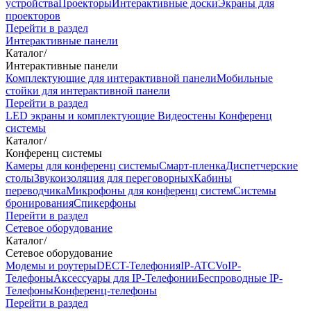
устройства
Проекторы
Интерактивные доски
Экраны для
проекторов
Перейти в раздел
Интерактивные панели
Каталог
/
Интерактивные панели
Комплектующие для интерактивной панели
Мобильные
стойки для интерактивной панели
Перейти в раздел
LED экраны и комплектующие
Видеостены
Конференц
системы
Каталог
/
Конференц системы
Камеры для конференц системы
Cмарт-пленка
Диспетчерские
столы
Звукоизоляция для переговорных
Кабины
переводчика
Микрофоны для конференц систем
Системы
бронирования
Спикерфоны
Перейти в раздел
Сетевое оборудование
Каталог
/
Сетевое оборудование
Модемы и роутеры
DECT-Телефония
IP-ATC
VoIP-
Телефоны
Аксессуары для IP-Телефонии
Беспроводные IP-
Телефоны
Конференц-телефоны
Перейти в раздел