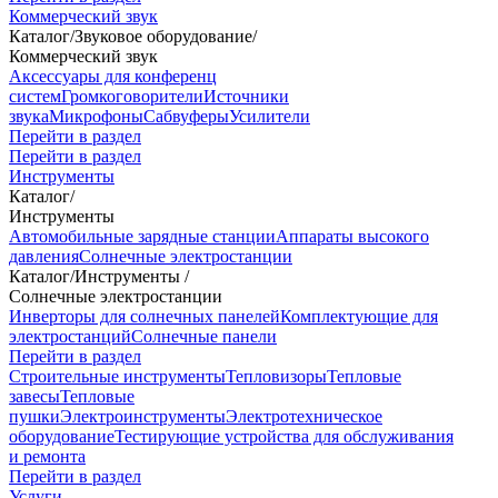
Коммерческий звук
Каталог
/
Звуковое оборудование
/
Коммерческий звук
Аксессуары для конференц
систем
Громкоговорители
Источники
звука
Микрофоны
Сабвуферы
Усилители
Перейти в раздел
Перейти в раздел
Инструменты
Каталог
/
Инструменты
Автомобильные зарядные станции
Аппараты высокого
давления
Солнечные электростанции
Каталог
/
Инструменты
/
Солнечные электростанции
Инверторы для солнечных панелей
Комплектующие для
электростанций
Солнечные панели
Перейти в раздел
Строительные инструменты
Тепловизоры
Тепловые
завесы
Тепловые
пушки
Электроинструменты
Электротехническое
оборудование
Тестирующие устройства для обслуживания
и ремонта
Перейти в раздел
Услуги