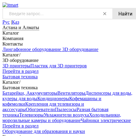
Найти
Рус
|
Қаз
Астана и Алматы
Каталог
Компания
Контакты
Лингафонное оборудование
3D оборудование
Каталог
/
3D оборудование
3D принтеры
Пластик для 3D принтеров
Перейти в раздел
Бытовая техника
Каталог
/
Бытовая техника
Батарейки, Аккумуляторы
Вентиляторы
Диспенсеры для воды,
кулеры для воды
Кондиционеры
Кофемашины и
кофемолки
Крепления для телевизора и
акссесуары
Обогреватели
Пылесосы
Разная бытовая
техника
Телевизоры
Увлажнители воздуха
Холодильники,
морозильные камеры и оборудование
Чайники электрические
Перейти в раздел
Оборудование для образования и науки