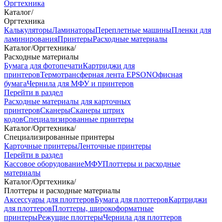
Оргтехника
Каталог
/
Оргтехника
Калькуляторы
Ламинаторы
Переплетные машины
Пленки для
ламинирования
Принтеры
Расходные материалы
Каталог
/
Оргтехника
/
Расходные материалы
Бумага для фотопечати
Картриджи для
принтеров
Термотрансферная лента EPSON
Офисная
бумага
Чернила для МФУ и принтеров
Перейти в раздел
Расходные материалы для карточных
принтеров
Сканеры
Сканеры штрих
кодов
Специализированные принтеры
Каталог
/
Оргтехника
/
Специализированные принтеры
Карточные принтеры
Ленточные принтеры
Перейти в раздел
Кассовое оборудование
МФУ
Плоттеры и расходные
материалы
Каталог
/
Оргтехника
/
Плоттеры и расходные материалы
Аксессуары для плоттеров
Бумага для плоттеров
Картриджи
для плоттеров
Плоттеры, широкоформатные
принтеры
Режущие плоттеры
Чернила для плоттеров