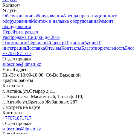
Каталог
/
Услуги
Oбслуживание оборудования
Аренда презентационного
оборудования
Монтаж и наладка оборудования
Ремонт
оборудования
Перейти в раздел
Распродажа
Скидки до 20%
О компании
Сервисный центр
IT дистрибуция
IT
интеграция
Доставка
Отзывы
Контакты
Благотворительность
Бло
+77071871717
Отдел продаж
subscribe@itmart.kz
E-mail адрес
Пн-Пт с 10:00-18:00, Сб-Вс Выходной
График работы
Казахстан
г. Астана, ул.Отырар д.11,
г. Алматы ул. Масанчи 26, 1 эт. оф. 110,
г. Актобе ул.Братьев Жубановых 287
Смотреть на карте
Контакты
+77071871717
Отдел продаж
subscribe@itmart.kz