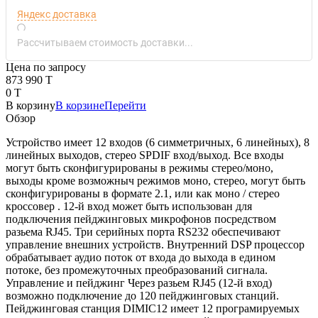
Яндекс доставка
Рассчитываем стоимость доставки...
Цена по запросу
873 990 T
0 T
В корзину
В корзине
Перейти
Обзор
Устройство имеет 12 входов (6 симметричных, 6 линейных), 8
линейных выходов, стерео SPDIF вход/выход. Все входы
могут быть сконфигурированы в режимы стерео/моно,
выходы кроме возможныч режимов моно, стерео, могут быть
сконфигурированы в формате 2.1, или как моно / стерео
кроссовер . 12-й вход может быть использован для
подключения пейджинговых микрофонов посредством
разьема RJ45. Три серийных порта RS232 обеспечивают
управление внешних устройств. Внутренний DSP процессор
обрабатывает аудио поток от входа до выхода в едином
потоке, без промежуточных преобразований сигнала.
Управление и пейджинг Через разьем RJ45 (12-й вход)
возможно подключение до 120 пейджинговых станций.
Пейджинговая станция DIMIC12 имеет 12 програмируемых