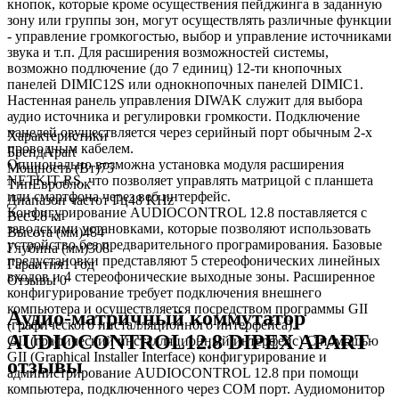
кнопок, которые кроме осуществения пейджинга в заданную
зону или группы зон, могут осуществлять различные функции
- управление громкогостью, выбор и управление источниками
звука и т.п. Для расширения возможностей системы,
возможно подлючение (до 7 единиц) 12-ти кнопочных
панелей DIMIC12S или однокнопочных панелей DIMIC1.
Настенная ранель управления DIWAK служит для выбора
аудио источника и регулировки громкости. Подключение
панелей овуществляется через серийный порт обычным 2-х
Характеристики
проводным кабелем.
Бренд
Apart
Опционально возможна установка модуля расширения
Мощность (Вт)
75
NETKIT-RS, что позволяет управлять матрицой с планшета
Тип
Евроблок
или смартфона через веб интерфейс.
Диапазон частот Гц
48 KHz
Конфигурирование AUDIOCONTROL 12.8 поставляется с
Вес
3.8 кг
заводскими установками, которые позволяют использовать
Высота (мм)
484
устройство без предварительного програмирования. Базовые
Глубина (мм)
308
предустановки представляют 5 стереофонических линейных
Гарантия
1 год
входов и 4 стереофонические выходные зоны. Расширенное
Отзывы
0
конфигурирование требует подключения внешнего
компьютера и осуществляется посредством программы GII
Аудио-матричный коммутатор
(графического инсталляционного интерфейса).
AUDIOCONTROL12.8 DIPEX APART
GII (графический инсталляционный интерфейс) С помощью
GII (Graphical Installer Interface) конфигурирование и
отзывы
администрирование AUDIOCONTROL 12.8 при помощи
компьютера, подключенного через COM порт. Аудиомонитор