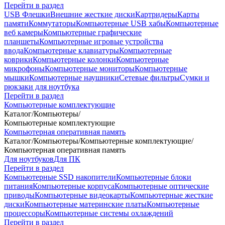
Перейти в раздел
USB Флешки
Внешние жесткие диски
Картридеры
Карты
памяти
Коммутаторы
Компьютерные USB хабы
Компьютерные
веб камеры
Компьютерные графические
планшеты
Компьютерные игровые устройства
ввода
Компьютерные клавиатуры
Компьютерные
коврики
Компьютерные колонки
Компьютерные
микрофоны
Компьютерные мониторы
Компьютерные
мышки
Компьютерные наушники
Сетевые фильтры
Сумки и
рюкзаки для ноутбука
Перейти в раздел
Компьютерные комплектующие
Каталог
/
Компьютеры
/
Компьютерные комплектующие
Компьютерная оперативная память
Каталог
/
Компьютеры
/
Компьютерные комплектующие
/
Компьютерная оперативная память
Для ноутбуков
Для ПК
Перейти в раздел
Компьютерные SSD накопители
Компьютерные блоки
питания
Компьютерные корпуса
Компьютерные оптические
приводы
Компьютерные видеокарты
Компьютерные жесткие
диски
Компьютерные материнские платы
Компьютерные
процессоры
Компьютерные системы охлаждений
Перейти в раздел