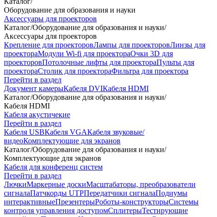
Каталог
/
Оборудование для образования и науки
Аксессуары для проекторов
Каталог
/
Оборудование для образования и науки
/
Аксессуары для проекторов
Крепление для проекторов
Лампы для проекторов
Линзы для
проектора
Модули Wi-fi для проектора
Очки 3D для
проекторов
Потолочные лифты для проектора
Пульты для
проектора
Столик для проектора
Фильтра для проектора
Перейти в раздел
Документ камеры
Кабеля DVI
Кабеля HDMI
Каталог
/
Оборудование для образования и науки
/
Кабеля HDMI
Кабеля акустичекие
Перейти в раздел
Кабеля USB
Кабеля VGA
Кабеля звуковые/
видео
Комплектующие для экранов
Каталог
/
Оборудование для образования и науки
/
Комплектующие для экранов
Кабеля для конференц систем
Перейти в раздел
Лючки
Маркерные доски
Масштабаторы, преобразователи
сигнала
Патчкорды UTP
Передатчики сигнала
Подиумы
интерактивные
Презентеры
Роботы-конструкторы
Системы
контроля управления доступом
Сплитеры
Тестирующие