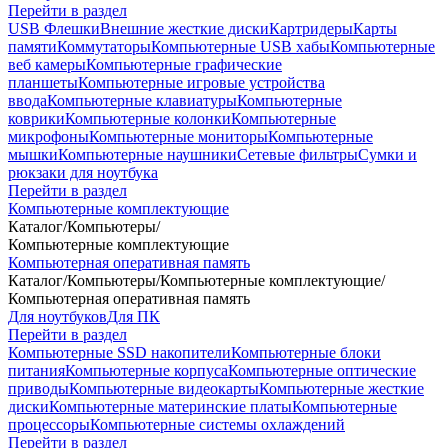
Перейти в раздел
USB Флешки
Внешние жесткие диски
Картридеры
Карты
памяти
Коммутаторы
Компьютерные USB хабы
Компьютерные
веб камеры
Компьютерные графические
планшеты
Компьютерные игровые устройства
ввода
Компьютерные клавиатуры
Компьютерные
коврики
Компьютерные колонки
Компьютерные
микрофоны
Компьютерные мониторы
Компьютерные
мышки
Компьютерные наушники
Сетевые фильтры
Сумки и
рюкзаки для ноутбука
Перейти в раздел
Компьютерные комплектующие
Каталог
/
Компьютеры
/
Компьютерные комплектующие
Компьютерная оперативная память
Каталог
/
Компьютеры
/
Компьютерные комплектующие
/
Компьютерная оперативная память
Для ноутбуков
Для ПК
Перейти в раздел
Компьютерные SSD накопители
Компьютерные блоки
питания
Компьютерные корпуса
Компьютерные оптические
приводы
Компьютерные видеокарты
Компьютерные жесткие
диски
Компьютерные материнские платы
Компьютерные
процессоры
Компьютерные системы охлаждений
Перейти в раздел