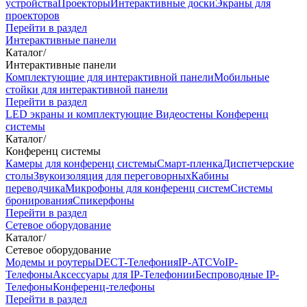
устройства
Проекторы
Интерактивные доски
Экраны для
проекторов
Перейти в раздел
Интерактивные панели
Каталог
/
Интерактивные панели
Комплектующие для интерактивной панели
Мобильные
стойки для интерактивной панели
Перейти в раздел
LED экраны и комплектующие
Видеостены
Конференц
системы
Каталог
/
Конференц системы
Камеры для конференц системы
Cмарт-пленка
Диспетчерские
столы
Звукоизоляция для переговорных
Кабины
переводчика
Микрофоны для конференц систем
Системы
бронирования
Спикерфоны
Перейти в раздел
Сетевое оборудование
Каталог
/
Сетевое оборудование
Модемы и роутеры
DECT-Телефония
IP-ATC
VoIP-
Телефоны
Аксессуары для IP-Телефонии
Беспроводные IP-
Телефоны
Конференц-телефоны
Перейти в раздел