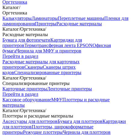
Оргтехника
Каталог
/
Оргтехника
Калькуляторы
Ламинаторы
Переплетные машины
Пленки для
ламинирования
Принтеры
Расходные материалы
Каталог
/
Оргтехника
/
Расходные материалы
Бумага для фотопечати
Картриджи для
принтеров
Термотрансферная лента EPSON
Офисная
бумага
Чернила для МФУ и принтеров
Перейти в раздел
Расходные материалы для карточных
принтеров
Сканеры
Сканеры штрих
кодов
Специализированные принтеры
Каталог
/
Оргтехника
/
Специализированные принтеры
Карточные принтеры
Ленточные принтеры
Перейти в раздел
Кассовое оборудование
МФУ
Плоттеры и расходные
материалы
Каталог
/
Оргтехника
/
Плоттеры и расходные материалы
Аксессуары для плоттеров
Бумага для плоттеров
Картриджи
для плоттеров
Плоттеры, широкоформатные
принтеры
Режущие плоттеры
Чернила для плоттеров