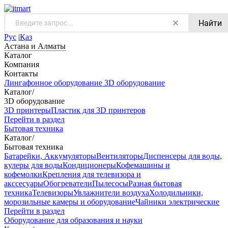
Найти
Рус
|
Қаз
Астана и Алматы
Каталог
Компания
Контакты
Лингафонное оборудование
3D оборудование
Каталог
/
3D оборудование
3D принтеры
Пластик для 3D принтеров
Перейти в раздел
Бытовая техника
Каталог
/
Бытовая техника
Батарейки, Аккумуляторы
Вентиляторы
Диспенсеры для воды,
кулеры для воды
Кондиционеры
Кофемашины и
кофемолки
Крепления для телевизора и
акссесуары
Обогреватели
Пылесосы
Разная бытовая
техника
Телевизоры
Увлажнители воздуха
Холодильники,
морозильные камеры и оборудование
Чайники электрические
Перейти в раздел
Оборудование для образования и науки