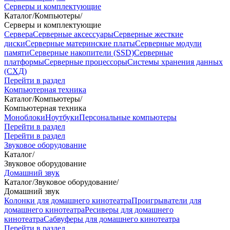
Серверы и комплектующие
Каталог
/
Компьютеры
/
Серверы и комплектующие
Сервера
Серверные аксессуары
Серверные жесткие
диски
Серверные материнские платы
Серверные модули
памяти
Серверные накопители (SSD)
Серверные
платформы
Серверные процессоры
Системы хранения данных
(СХД)
Перейти в раздел
Компьютерная техника
Каталог
/
Компьютеры
/
Компьютерная техника
Моноблоки
Ноутбуки
Персональные компьютеры
Перейти в раздел
Перейти в раздел
Звуковое оборудование
Каталог
/
Звуковое оборудование
Домашний звук
Каталог
/
Звуковое оборудование
/
Домашний звук
Колонки для домашнего кинотеатра
Проигрыватели для
домашнего кинотеатра
Ресиверы для домашнего
кинотеатра
Сабвуферы для домашнего кинотеатра
Перейти в раздел