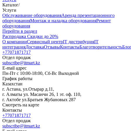
Каталог
/
Услуги
Oбслуживание оборудования
Аренда презентационного
оборудования
Монтаж и наладка оборудования
Ремонт
оборудования
Перейти в раздел
Распродажа
Скидки до 20%
О компании
Сервисный центр
IT дистрибуция
IT
интеграция
Доставка
Отзывы
Контакты
Благотворительность
Бло
+77071871717
Отдел продаж
subscribe@itmart.kz
E-mail адрес
Пн-Пт с 10:00-18:00, Сб-Вс Выходной
График работы
Казахстан
г. Астана, ул.Отырар д.11,
г. Алматы ул. Масанчи 26, 1 эт. оф. 110,
г. Актобе ул.Братьев Жубановых 287
Смотреть на карте
Контакты
+77071871717
Отдел продаж
subscribe@itmart.kz