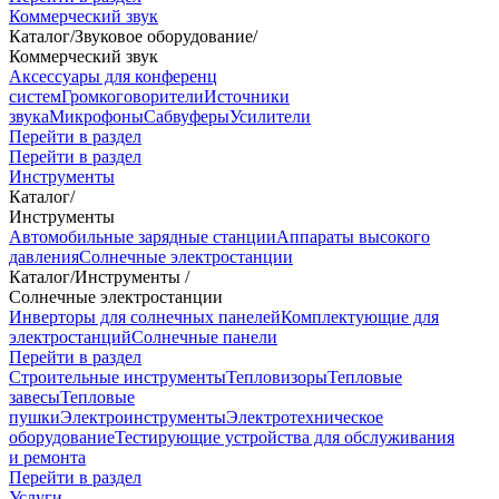
Коммерческий звук
Каталог
/
Звуковое оборудование
/
Коммерческий звук
Аксессуары для конференц
систем
Громкоговорители
Источники
звука
Микрофоны
Сабвуферы
Усилители
Перейти в раздел
Перейти в раздел
Инструменты
Каталог
/
Инструменты
Автомобильные зарядные станции
Аппараты высокого
давления
Солнечные электростанции
Каталог
/
Инструменты
/
Солнечные электростанции
Инверторы для солнечных панелей
Комплектующие для
электростанций
Солнечные панели
Перейти в раздел
Строительные инструменты
Тепловизоры
Тепловые
завесы
Тепловые
пушки
Электроинструменты
Электротехническое
оборудование
Тестирующие устройства для обслуживания
и ремонта
Перейти в раздел
Услуги