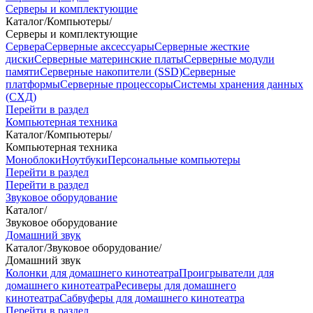
Серверы и комплектующие
Каталог
/
Компьютеры
/
Серверы и комплектующие
Сервера
Серверные аксессуары
Серверные жесткие
диски
Серверные материнские платы
Серверные модули
памяти
Серверные накопители (SSD)
Серверные
платформы
Серверные процессоры
Системы хранения данных
(СХД)
Перейти в раздел
Компьютерная техника
Каталог
/
Компьютеры
/
Компьютерная техника
Моноблоки
Ноутбуки
Персональные компьютеры
Перейти в раздел
Перейти в раздел
Звуковое оборудование
Каталог
/
Звуковое оборудование
Домашний звук
Каталог
/
Звуковое оборудование
/
Домашний звук
Колонки для домашнего кинотеатра
Проигрыватели для
домашнего кинотеатра
Ресиверы для домашнего
кинотеатра
Сабвуферы для домашнего кинотеатра
Перейти в раздел