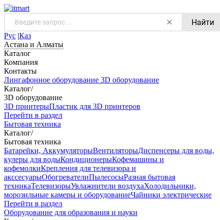
Найти
Рус
|
Қаз
Астана и Алматы
Каталог
Компания
Контакты
Лингафонное оборудование
3D оборудование
Каталог
/
3D оборудование
3D принтеры
Пластик для 3D принтеров
Перейти в раздел
Бытовая техника
Каталог
/
Бытовая техника
Батарейки, Аккумуляторы
Вентиляторы
Диспенсеры для воды,
кулеры для воды
Кондиционеры
Кофемашины и
кофемолки
Крепления для телевизора и
акссесуары
Обогреватели
Пылесосы
Разная бытовая
техника
Телевизоры
Увлажнители воздуха
Холодильники,
морозильные камеры и оборудование
Чайники электрические
Перейти в раздел
Оборудование для образования и науки