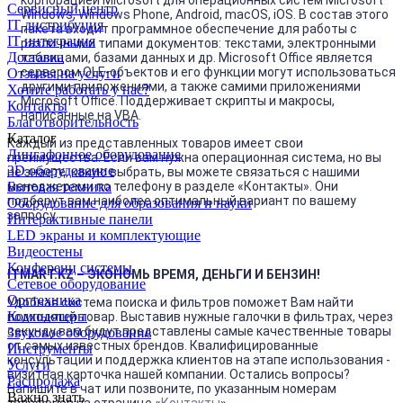
Сервисный центр
Windows, Windows Phone, Android, macOS, iOS. В состав этого
IT дистрибуция
пакета входит программное обеспечение для работы с
IT интеграция
различными типами документов: текстами, электронными
Доставка
таблицами, базами данных и др. Microsoft Office является
сервером OLE-объектов и его функции могут использоваться
Отзывы на услуги
другими приложениями, а также самими приложениями
Хотите работать у нас?
Microsoft Office. Поддерживает скрипты и макросы,
Контакты
написанные на VBA.
Благотворительность
Каталог
Каждый из представленных товаров имеет свои
Лингафонное оборудование
преимущества. Если вам нужна операционная система, но вы
3D оборудование
не знаете, какую выбрать, вы можете связаться с нашими
менеджерами по телефону в разделе «Контакты». Они
Бытовая техника
подберут вам наиболее оптимальный вариант по вашему
Оборудование для образования и науки
запросу.
Интерактивные панели
LED экраны и комплектующие
Видеостены
Конференц системы
ITMART.KZ – ЭКОНОМЬ ВРЕМЯ, ДЕНЬГИ И БЕНЗИН!
Сетевое оборудование
Оргтехника
Удобная система поиска и фильтров поможет Вам найти
Компьютеры
подходящй товар. Выставив нужные галочки в фильтрах, через
секунду вам будут представлены самые качественные товары
Звуковое оборудование
от самых известных брендов. Квалифицированные
Инструменты
консультации и поддержка клиентов на этапе использования -
Услуги
визитная карточка нашей компании. Остались вопросы?
Распродажа
Напишите в чат или позвоните, по указанным номерам
Важно знать
телефонов на странице «
Контакты
».