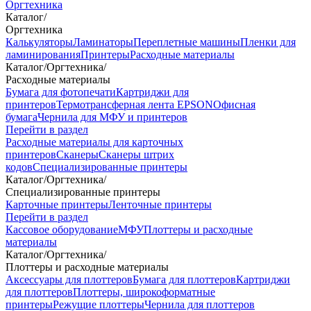
Оргтехника
Каталог
/
Оргтехника
Калькуляторы
Ламинаторы
Переплетные машины
Пленки для
ламинирования
Принтеры
Расходные материалы
Каталог
/
Оргтехника
/
Расходные материалы
Бумага для фотопечати
Картриджи для
принтеров
Термотрансферная лента EPSON
Офисная
бумага
Чернила для МФУ и принтеров
Перейти в раздел
Расходные материалы для карточных
принтеров
Сканеры
Сканеры штрих
кодов
Специализированные принтеры
Каталог
/
Оргтехника
/
Специализированные принтеры
Карточные принтеры
Ленточные принтеры
Перейти в раздел
Кассовое оборудование
МФУ
Плоттеры и расходные
материалы
Каталог
/
Оргтехника
/
Плоттеры и расходные материалы
Аксессуары для плоттеров
Бумага для плоттеров
Картриджи
для плоттеров
Плоттеры, широкоформатные
принтеры
Режущие плоттеры
Чернила для плоттеров