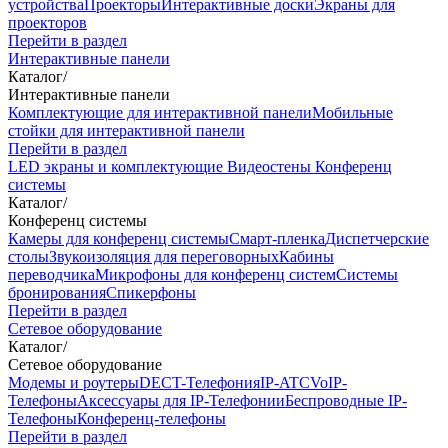
устройства
Проекторы
Интерактивные доски
Экраны для
проекторов
Перейти в раздел
Интерактивные панели
Каталог
/
Интерактивные панели
Комплектующие для интерактивной панели
Мобильные
стойки для интерактивной панели
Перейти в раздел
LED экраны и комплектующие
Видеостены
Конференц
системы
Каталог
/
Конференц системы
Камеры для конференц системы
Cмарт-пленка
Диспетчерские
столы
Звукоизоляция для переговорных
Кабины
переводчика
Микрофоны для конференц систем
Системы
бронирования
Спикерфоны
Перейти в раздел
Сетевое оборудование
Каталог
/
Сетевое оборудование
Модемы и роутеры
DECT-Телефония
IP-ATC
VoIP-
Телефоны
Аксессуары для IP-Телефонии
Беспроводные IP-
Телефоны
Конференц-телефоны
Перейти в раздел