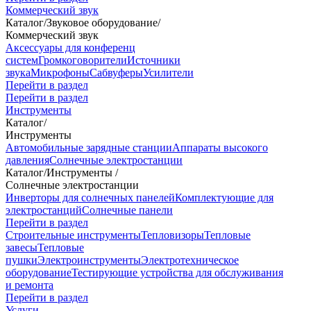
Коммерческий звук
Каталог
/
Звуковое оборудование
/
Коммерческий звук
Аксессуары для конференц
систем
Громкоговорители
Источники
звука
Микрофоны
Сабвуферы
Усилители
Перейти в раздел
Перейти в раздел
Инструменты
Каталог
/
Инструменты
Автомобильные зарядные станции
Аппараты высокого
давления
Солнечные электростанции
Каталог
/
Инструменты
/
Солнечные электростанции
Инверторы для солнечных панелей
Комплектующие для
электростанций
Солнечные панели
Перейти в раздел
Строительные инструменты
Тепловизоры
Тепловые
завесы
Тепловые
пушки
Электроинструменты
Электротехническое
оборудование
Тестирующие устройства для обслуживания
и ремонта
Перейти в раздел
Услуги