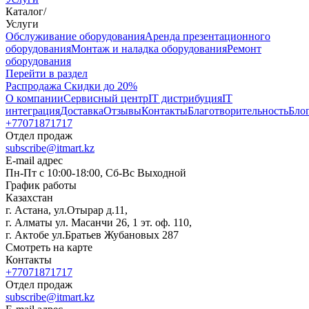
Каталог
/
Услуги
Oбслуживание оборудования
Аренда презентационного
оборудования
Монтаж и наладка оборудования
Ремонт
оборудования
Перейти в раздел
Распродажа
Скидки до 20%
О компании
Сервисный центр
IT дистрибуция
IT
интеграция
Доставка
Отзывы
Контакты
Благотворительность
Бло
+77071871717
Отдел продаж
subscribe@itmart.kz
E-mail адрес
Пн-Пт с 10:00-18:00, Сб-Вс Выходной
График работы
Казахстан
г. Астана, ул.Отырар д.11,
г. Алматы ул. Масанчи 26, 1 эт. оф. 110,
г. Актобе ул.Братьев Жубановых 287
Смотреть на карте
Контакты
+77071871717
Отдел продаж
subscribe@itmart.kz