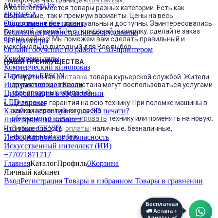
Мы на Kaspi.kz
В каталоге имеется товары разных категории. Есть как
HORECA
бюджетные, так и премиум варианты. Цены на весь
Образование без границ
ассортимент всегда актуальны и доступны. Заинтересовались
покупкой товара? Не откладывайте покупку, сделайте заказ
Бесплатная демонстрация оборудования
прямо сейчас! Мы поможем вам сделать правильный и
3D принтеры
максимально выгодный для Вас выбор.
Онлайн обучение по работе с 3D-принтером
Конференц-залы
НАШИ ПРЕИМУЩЕСТВА
Коммерческий кинопоказ
Партнеры EPSON
Оперативная
доставка
товара курьерской службой. Жители
Интерактивные панели
других городов Казахстана могут воспользоваться услугами
транспортных компаний.
Цифровизация в образовании
LED экраны
Дилерская гарантия на всю технику. При поломке машины в
Какой пластик нужен для 3D печати?
рамках гарантийного срока
обязуемся
отремонтировать
технику или поменять на новую.
Лингафонный кабинет
Что такое СКУД?
Любые способы
оплаты
: наличные, безналичные,
наложенный платеж.
Информационная безопасность
Искусственный интеллект (ИИ)
+77071871717
Главная
Каталог
Профиль
0
Корзина
Личный кабинет
Вход
Регистрация
Товары в избранном
Товары в сравнении
Бесплатная
🚛 Астана +
Алматы. ✅