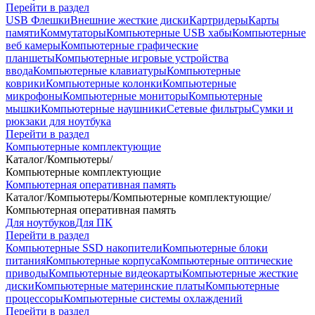
Перейти в раздел
USB Флешки
Внешние жесткие диски
Картридеры
Карты
памяти
Коммутаторы
Компьютерные USB хабы
Компьютерные
веб камеры
Компьютерные графические
планшеты
Компьютерные игровые устройства
ввода
Компьютерные клавиатуры
Компьютерные
коврики
Компьютерные колонки
Компьютерные
микрофоны
Компьютерные мониторы
Компьютерные
мышки
Компьютерные наушники
Сетевые фильтры
Сумки и
рюкзаки для ноутбука
Перейти в раздел
Компьютерные комплектующие
Каталог
/
Компьютеры
/
Компьютерные комплектующие
Компьютерная оперативная память
Каталог
/
Компьютеры
/
Компьютерные комплектующие
/
Компьютерная оперативная память
Для ноутбуков
Для ПК
Перейти в раздел
Компьютерные SSD накопители
Компьютерные блоки
питания
Компьютерные корпуса
Компьютерные оптические
приводы
Компьютерные видеокарты
Компьютерные жесткие
диски
Компьютерные материнские платы
Компьютерные
процессоры
Компьютерные системы охлаждений
Перейти в раздел