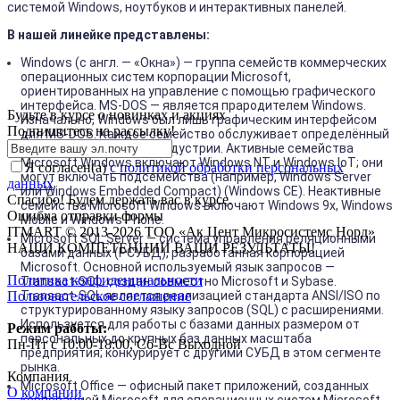
системой Windows, ноутбуков и интерактивных панелей.
В нашей линейке представлены:
Windows (с англ. — «Окна») — группа семейств коммерческих
операционных систем корпорации Microsoft,
ориентированных на управление с помощью графического
интерфейса. MS-DOS — является прародителем Windows.
Будьте в курсе о новинках и акциях
Изначально, Windows был лишь графическим интерфейсом
Подпишитесь на рассылкy!
для MS-DOS. Каждое семейство обслуживает определённый
сектор компьютерной индустрии. Активные семейства
Microsoft Windows включают Windows NT и Windows IoT; они
Я согласен(a)
с политикой обработки персональных
могут включать подсемейства (например, Windows Server
данных
или Windows Embedded Compact) (Windows CE). Неактивные
Спасибо! Будем держать вас в курсе.
семейства Microsoft Windows включают Windows 9x, Windows
Ошибка отправки формы
Mobile и Windows Phone.
ITMART © 2013-2026 ТОО «Ак Цент Микросистемс Норд»
Microsoft SQL Server — система управления реляционными
НАШИ КОМПЕТЕНЦИИ ВАШИ РЕЗУЛЬТАТЫ!
базами данных (РСУБД), разработанная корпорацией
Microsoft. Основной используемый язык запросов —
Политика конфиденциальности
Transact-SQL, создан совместно Microsoft и Sybase.
Пользовательское соглашение
Transact-SQL является реализацией стандарта ANSI/ISO по
структурированному языку запросов (SQL) с расширениями.
Используется для работы с базами данных размером от
Режим работы:
персональных до крупных баз данных масштаба
Пн-Пт с 10:00-18:00, Сб-Вс Выходной
предприятия; конкурирует с другими СУБД в этом сегменте
рынка.
Компания
Microsoft Office — офисный пакет приложений, созданных
О компании
корпорацией Microsoft для операционных систем Microsoft