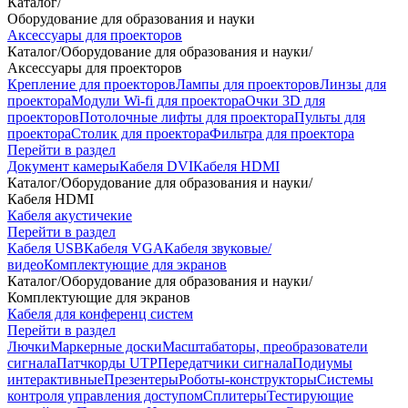
Каталог
/
Оборудование для образования и науки
Аксессуары для проекторов
Каталог
/
Оборудование для образования и науки
/
Аксессуары для проекторов
Крепление для проекторов
Лампы для проекторов
Линзы для
проектора
Модули Wi-fi для проектора
Очки 3D для
проекторов
Потолочные лифты для проектора
Пульты для
проектора
Столик для проектора
Фильтра для проектора
Перейти в раздел
Документ камеры
Кабеля DVI
Кабеля HDMI
Каталог
/
Оборудование для образования и науки
/
Кабеля HDMI
Кабеля акустичекие
Перейти в раздел
Кабеля USB
Кабеля VGA
Кабеля звуковые/
видео
Комплектующие для экранов
Каталог
/
Оборудование для образования и науки
/
Комплектующие для экранов
Кабеля для конференц систем
Перейти в раздел
Лючки
Маркерные доски
Масштабаторы, преобразователи
сигнала
Патчкорды UTP
Передатчики сигнала
Подиумы
интерактивные
Презентеры
Роботы-конструкторы
Системы
контроля управления доступом
Сплитеры
Тестирующие