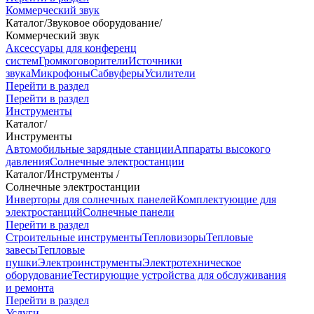
Коммерческий звук
Каталог
/
Звуковое оборудование
/
Коммерческий звук
Аксессуары для конференц
систем
Громкоговорители
Источники
звука
Микрофоны
Сабвуферы
Усилители
Перейти в раздел
Перейти в раздел
Инструменты
Каталог
/
Инструменты
Автомобильные зарядные станции
Аппараты высокого
давления
Солнечные электростанции
Каталог
/
Инструменты
/
Солнечные электростанции
Инверторы для солнечных панелей
Комплектующие для
электростанций
Солнечные панели
Перейти в раздел
Строительные инструменты
Тепловизоры
Тепловые
завесы
Тепловые
пушки
Электроинструменты
Электротехническое
оборудование
Тестирующие устройства для обслуживания
и ремонта
Перейти в раздел
Услуги