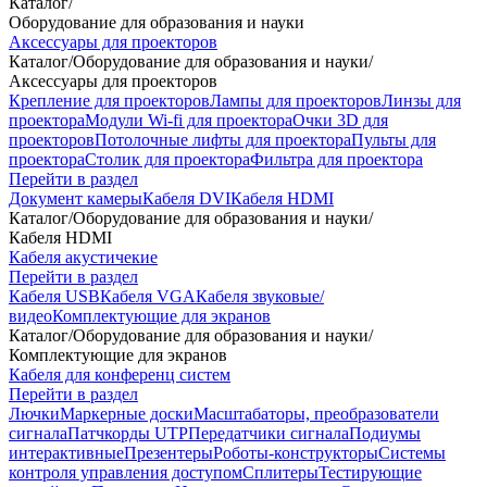
Каталог
/
Оборудование для образования и науки
Аксессуары для проекторов
Каталог
/
Оборудование для образования и науки
/
Аксессуары для проекторов
Крепление для проекторов
Лампы для проекторов
Линзы для
проектора
Модули Wi-fi для проектора
Очки 3D для
проекторов
Потолочные лифты для проектора
Пульты для
проектора
Столик для проектора
Фильтра для проектора
Перейти в раздел
Документ камеры
Кабеля DVI
Кабеля HDMI
Каталог
/
Оборудование для образования и науки
/
Кабеля HDMI
Кабеля акустичекие
Перейти в раздел
Кабеля USB
Кабеля VGA
Кабеля звуковые/
видео
Комплектующие для экранов
Каталог
/
Оборудование для образования и науки
/
Комплектующие для экранов
Кабеля для конференц систем
Перейти в раздел
Лючки
Маркерные доски
Масштабаторы, преобразователи
сигнала
Патчкорды UTP
Передатчики сигнала
Подиумы
интерактивные
Презентеры
Роботы-конструкторы
Системы
контроля управления доступом
Сплитеры
Тестирующие