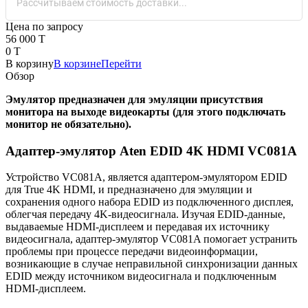
Рассчитываем стоимость доставки...
Цена по запросу
56 000 T
0 T
В корзину
В корзине
Перейти
Обзор
Эмулятор предназначен для эмуляции присутствия
монитора на выходе видеокарты (для этого подключать
монитор не обязательно).
Адаптер-эмулятор Aten EDID 4K HDMI VC081A
Устройство VC081A, является адаптером-эмулятором EDID
для True 4K HDMI, и предназначено для эмуляции и
сохранения одного набора EDID из подключенного дисплея,
облегчая передачу 4K-видеосигнала. Изучая EDID-данные,
выдаваемые HDMI-дисплеем и передавая их источнику
видеосигнала, адаптер-эмулятор VC081A помогает устранить
проблемы при процессе передачи видеоинформации,
возникающие в случае неправильной синхронизации данных
EDID между источником видеосигнала и подключенным
HDMI-дисплеем.