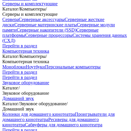
Серверы и комплектующие
Каталог
/
Компьютеры
/
Серверы и комплектующие
Сервера
Серверные аксессуары
Серверные жесткие
диски
Серверные материнские платы
Серверные модули
памяти
Серверные накопители (SSD)
Серверные
платформы
Серверные процессоры
Системы хранения данных
(СХД)
Перейти в раздел
Компьютерная техника
Каталог
/
Компьютеры
/
Компьютерная техника
Моноблоки
Ноутбуки
Персональные компьютеры
Перейти в раздел
Перейти в раздел
Звуковое оборудование
Каталог
/
Звуковое оборудование
Домашний звук
Каталог
/
Звуковое оборудование
/
Домашний звук
Колонки для домашнего кинотеатра
Проигрыватели для
домашнего кинотеатра
Ресиверы для домашнего
кинотеатра
Сабвуферы для домашнего кинотеатра
Перейти в раздел