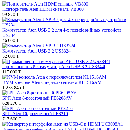
Повторитель Aten HDMI сигнала VB800
99 870 T
Коммутатор Aten USB 3.2 для 4-х периферийных устройств
US234
46 000 T
Коммутатор Aten USB 3.2 US3324
52 000 T
Промышленный коммутатор Aten USB 3.2 US3344I
117 000 T
KVM консоль Aten с переключателем KL1516AM
1 238 845 T
БРП Aten 8-розеточный PE6208AV
628 270 T
БРП Aten 16-розеточный PE8216
717 600 T
Конвертер интерфейса Aten из USB-C в HDMI UC3008A1