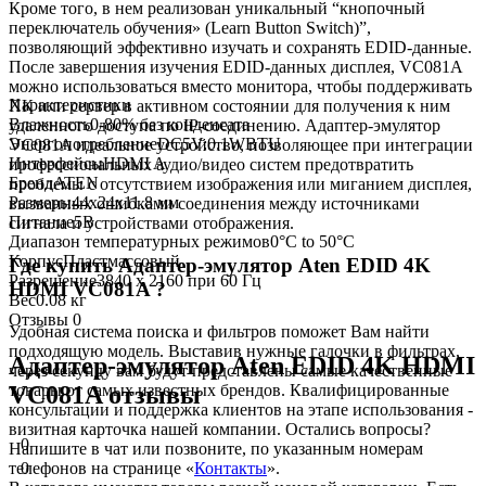
Кроме того, в нем реализован уникальный “кнопочный
переключатель обучения» (Learn Button Switch)”,
позволяющий эффективно изучать и сохранять EDID-данные.
После завершения изучения EDID-данных дисплея, VC081A
можно использоваться вместо монитора, чтобы поддерживать
Характеристики
ПК или сервер в активном состоянии для получения к ним
Влажность
0-80% без конденсата
удаленного доступа по IP-соединению. Адаптер-эмулятор
Энергопотребление
DC5V:0.1WBTU
VC081A идеальное устройство, позволяющее при интеграции
Интерфейсы
HDMI A
профессиональных аудио/видео систем предотвратить
Бренд
ATEN
проблемы с отсутствием изображения или миганием дисплея,
Размеры
44х24х11.8 мм
вызванных ошибками соединения между источниками
Питание
5В
сигнала и устройствами отображения.
Диапазон температурных режимов
0°C to 50°C
Корпус
Пластмассовый
Где купить Адаптер-эмулятор Aten EDID 4K
Разрешение
3840 x 2160 при 60 Гц
HDMI VC081A ?
Вес
0.08 кг
Отзывы
0
Удобная система поиска и фильтров поможет Вам найти
подходящую модель. Выставив нужные галочки в фильтрах,
Адаптер-эмулятор Aten EDID 4K HDMI
через секунду вам будут представлены самые качественные
товары
от самых известных брендов. Квалифицированные
VC081A отзывы
консультации и поддержка клиентов на этапе использования -
визитная карточка нашей компании. Остались вопросы?
0
Напишите в чат или позвоните, по указанным номерам
0
телефонов на странице «
Контакты
».