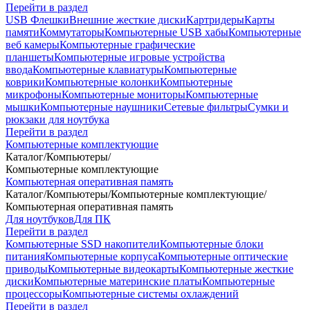
Перейти в раздел
USB Флешки
Внешние жесткие диски
Картридеры
Карты
памяти
Коммутаторы
Компьютерные USB хабы
Компьютерные
веб камеры
Компьютерные графические
планшеты
Компьютерные игровые устройства
ввода
Компьютерные клавиатуры
Компьютерные
коврики
Компьютерные колонки
Компьютерные
микрофоны
Компьютерные мониторы
Компьютерные
мышки
Компьютерные наушники
Сетевые фильтры
Сумки и
рюкзаки для ноутбука
Перейти в раздел
Компьютерные комплектующие
Каталог
/
Компьютеры
/
Компьютерные комплектующие
Компьютерная оперативная память
Каталог
/
Компьютеры
/
Компьютерные комплектующие
/
Компьютерная оперативная память
Для ноутбуков
Для ПК
Перейти в раздел
Компьютерные SSD накопители
Компьютерные блоки
питания
Компьютерные корпуса
Компьютерные оптические
приводы
Компьютерные видеокарты
Компьютерные жесткие
диски
Компьютерные материнские платы
Компьютерные
процессоры
Компьютерные системы охлаждений
Перейти в раздел