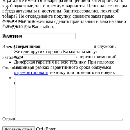
В каталоге имеются
товары
разной ценовой
категории. Есть
0
как бюджетные, так и премиум варианты. Цены на все
товары
0
всегда актуальны и доступны.
Заинтересовались покупкой
0
товара
? Не откладывайте покупку, сделайте заказ прямо
Написать отзыв
сейчас! Мы поможем вам сделать правильный и максимально
Написать отзыв
выгодный для Вас выбор.
Ваше имя
НАШИ ПРЕИМУЩЕСТВА.
Оперативная
доставка
товара курьерской службой.
Электронная почта
Жители других городов Казахстана могут
воспользоваться услугами транспортных компаний.
Заголовок
Дилерская гарантия на всю технику. При поломке
машины в рамках гарантийного срока обязуемся
Оцените товар
отремонтировать
технику или поменять на новую.
Любые способы
оплаты
: наличные, безналичные,
наложенный платеж.
Отзыв
Ctrl+Enter