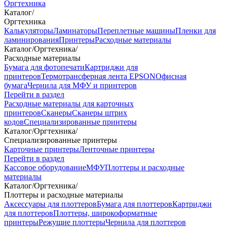
Оргтехника
Каталог
/
Оргтехника
Калькуляторы
Ламинаторы
Переплетные машины
Пленки для
ламинирования
Принтеры
Расходные материалы
Каталог
/
Оргтехника
/
Расходные материалы
Бумага для фотопечати
Картриджи для
принтеров
Термотрансферная лента EPSON
Офисная
бумага
Чернила для МФУ и принтеров
Перейти в раздел
Расходные материалы для карточных
принтеров
Сканеры
Сканеры штрих
кодов
Специализированные принтеры
Каталог
/
Оргтехника
/
Специализированные принтеры
Карточные принтеры
Ленточные принтеры
Перейти в раздел
Кассовое оборудование
МФУ
Плоттеры и расходные
материалы
Каталог
/
Оргтехника
/
Плоттеры и расходные материалы
Аксессуары для плоттеров
Бумага для плоттеров
Картриджи
для плоттеров
Плоттеры, широкоформатные
принтеры
Режущие плоттеры
Чернила для плоттеров