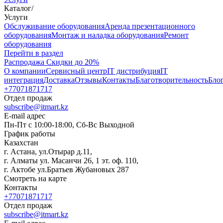
Каталог
/
Услуги
Oбслуживание оборудования
Аренда презентационного
оборудования
Монтаж и наладка оборудования
Ремонт
оборудования
Перейти в раздел
Распродажа
Скидки до 20%
О компании
Сервисный центр
IT дистрибуция
IT
интеграция
Доставка
Отзывы
Контакты
Благотворительность
Бло
+77071871717
Отдел продаж
subscribe@itmart.kz
E-mail адрес
Пн-Пт с 10:00-18:00, Сб-Вс Выходной
График работы
Казахстан
г. Астана, ул.Отырар д.11,
г. Алматы ул. Масанчи 26, 1 эт. оф. 110,
г. Актобе ул.Братьев Жубановых 287
Смотреть на карте
Контакты
+77071871717
Отдел продаж
subscribe@itmart.kz