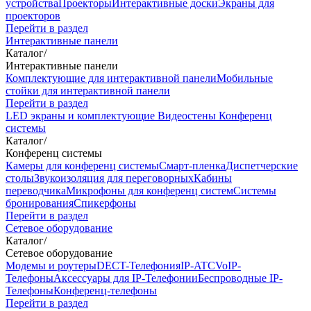
устройства
Проекторы
Интерактивные доски
Экраны для
проекторов
Перейти в раздел
Интерактивные панели
Каталог
/
Интерактивные панели
Комплектующие для интерактивной панели
Мобильные
стойки для интерактивной панели
Перейти в раздел
LED экраны и комплектующие
Видеостены
Конференц
системы
Каталог
/
Конференц системы
Камеры для конференц системы
Cмарт-пленка
Диспетчерские
столы
Звукоизоляция для переговорных
Кабины
переводчика
Микрофоны для конференц систем
Системы
бронирования
Спикерфоны
Перейти в раздел
Сетевое оборудование
Каталог
/
Сетевое оборудование
Модемы и роутеры
DECT-Телефония
IP-ATC
VoIP-
Телефоны
Аксессуары для IP-Телефонии
Беспроводные IP-
Телефоны
Конференц-телефоны
Перейти в раздел