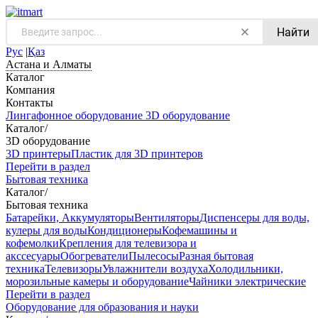
Найти
Рус
|
Қаз
Астана и Алматы
Каталог
Компания
Контакты
Лингафонное оборудование
3D оборудование
Каталог
/
3D оборудование
3D принтеры
Пластик для 3D принтеров
Перейти в раздел
Бытовая техника
Каталог
/
Бытовая техника
Батарейки, Аккумуляторы
Вентиляторы
Диспенсеры для воды,
кулеры для воды
Кондиционеры
Кофемашины и
кофемолки
Крепления для телевизора и
акссесуары
Обогреватели
Пылесосы
Разная бытовая
техника
Телевизоры
Увлажнители воздуха
Холодильники,
морозильные камеры и оборудование
Чайники электрические
Перейти в раздел
Оборудование для образования и науки