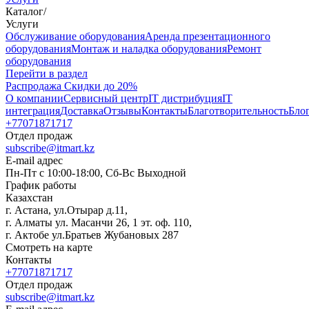
Каталог
/
Услуги
Oбслуживание оборудования
Аренда презентационного
оборудования
Монтаж и наладка оборудования
Ремонт
оборудования
Перейти в раздел
Распродажа
Скидки до 20%
О компании
Сервисный центр
IT дистрибуция
IT
интеграция
Доставка
Отзывы
Контакты
Благотворительность
Бло
+77071871717
Отдел продаж
subscribe@itmart.kz
E-mail адрес
Пн-Пт с 10:00-18:00, Сб-Вс Выходной
График работы
Казахстан
г. Астана, ул.Отырар д.11,
г. Алматы ул. Масанчи 26, 1 эт. оф. 110,
г. Актобе ул.Братьев Жубановых 287
Смотреть на карте
Контакты
+77071871717
Отдел продаж
subscribe@itmart.kz