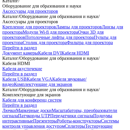
Каталог
/
Оборудование для образования и науки
Аксессуары для проекторов
Каталог
/
Оборудование для образования и науки
/
Аксессуары для проекторов
Крепление для проекторов
Лампы для проекторов
Линзы для
проектора
Модули Wi-fi для проектора
Очки 3D для
проекторов
Потолочные лифты для проектора
Пульты для
проектора
Столик для проектора
Фильтра для проектора
Перейти в раздел
Документ камеры
Кабеля DVI
Кабеля HDMI
Каталог
/
Оборудование для образования и науки
/
Кабеля HDMI
Кабеля акустичекие
Перейти в раздел
Кабеля USB
Кабеля VGA
Кабеля звуковые/
видео
Комплектующие для экранов
Каталог
/
Оборудование для образования и науки
/
Комплектующие для экранов
Кабеля для конференц систем
Перейти в раздел
Лючки
Маркерные доски
Масштабаторы, преобразователи
сигнала
Патчкорды UTP
Передатчики сигнала
Подиумы
интерактивные
Презентеры
Роботы-конструкторы
Системы
контроля управления доступом
Сплитеры
Тестирующие