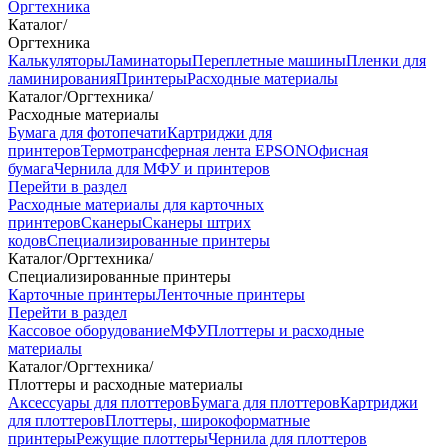
Оргтехника
Каталог
/
Оргтехника
Калькуляторы
Ламинаторы
Переплетные машины
Пленки для
ламинирования
Принтеры
Расходные материалы
Каталог
/
Оргтехника
/
Расходные материалы
Бумага для фотопечати
Картриджи для
принтеров
Термотрансферная лента EPSON
Офисная
бумага
Чернила для МФУ и принтеров
Перейти в раздел
Расходные материалы для карточных
принтеров
Сканеры
Сканеры штрих
кодов
Специализированные принтеры
Каталог
/
Оргтехника
/
Специализированные принтеры
Карточные принтеры
Ленточные принтеры
Перейти в раздел
Кассовое оборудование
МФУ
Плоттеры и расходные
материалы
Каталог
/
Оргтехника
/
Плоттеры и расходные материалы
Аксессуары для плоттеров
Бумага для плоттеров
Картриджи
для плоттеров
Плоттеры, широкоформатные
принтеры
Режущие плоттеры
Чернила для плоттеров