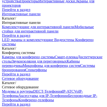
устройства
Проекторы
Интерактивные доски
Экраны для
проекторов
Перейти в раздел
Интерактивные панели
Каталог
/
Интерактивные панели
Комплектующие для интерактивной панели
Мобильные
стойки для интерактивной панели
Перейти в раздел
LED экраны и комплектующие
Видеостены
Конференц
системы
Каталог
/
Конференц системы
Камеры для конференц системы
Cмарт-пленка
Диспетчерские
столы
Звукоизоляция для переговорных
Кабины
переводчика
Микрофоны для конференц систем
Системы
бронирования
Спикерфоны
Перейти в раздел
Сетевое оборудование
Каталог
/
Сетевое оборудование
Модемы и роутеры
DECT-Телефония
IP-ATC
VoIP-
Телефоны
Аксессуары для IP-Телефонии
Беспроводные IP-
Телефоны
Конференц-телефоны
Перейти в раздел