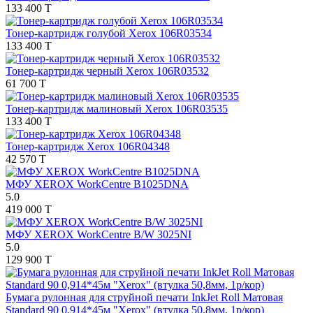
133 400 T
Тонер-картридж голубой Xerox 106R03534
133 400 T
Тонер-картридж черный Xerox 106R03532
61 700 T
Тонер-картридж малиновый Xerox 106R03535
133 400 T
Тонер-картридж Xerox 106R04348
42 570 T
МФУ XEROX WorkCentre B1025DNA
5.0
419 000 T
МФУ XEROX WorkCentre B/W 3025NI
5.0
129 900 T
Бумага рулонная для струйной печати InkJet Roll Матовая
Standard 90 0,914*45м "Xerox" (втулка 50,8мм, 1р/кор)