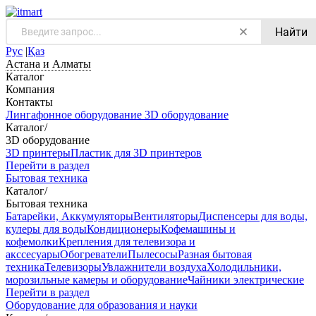
Найти
Рус
|
Қаз
Астана и Алматы
Каталог
Компания
Контакты
Лингафонное оборудование
3D оборудование
Каталог
/
3D оборудование
3D принтеры
Пластик для 3D принтеров
Перейти в раздел
Бытовая техника
Каталог
/
Бытовая техника
Батарейки, Аккумуляторы
Вентиляторы
Диспенсеры для воды,
кулеры для воды
Кондиционеры
Кофемашины и
кофемолки
Крепления для телевизора и
акссесуары
Обогреватели
Пылесосы
Разная бытовая
техника
Телевизоры
Увлажнители воздуха
Холодильники,
морозильные камеры и оборудование
Чайники электрические
Перейти в раздел
Оборудование для образования и науки