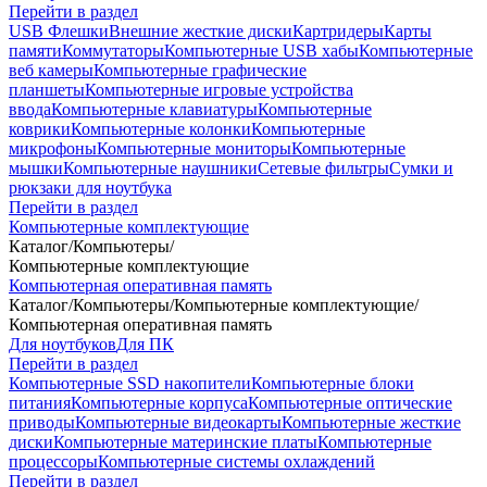
Перейти в раздел
USB Флешки
Внешние жесткие диски
Картридеры
Карты
памяти
Коммутаторы
Компьютерные USB хабы
Компьютерные
веб камеры
Компьютерные графические
планшеты
Компьютерные игровые устройства
ввода
Компьютерные клавиатуры
Компьютерные
коврики
Компьютерные колонки
Компьютерные
микрофоны
Компьютерные мониторы
Компьютерные
мышки
Компьютерные наушники
Сетевые фильтры
Сумки и
рюкзаки для ноутбука
Перейти в раздел
Компьютерные комплектующие
Каталог
/
Компьютеры
/
Компьютерные комплектующие
Компьютерная оперативная память
Каталог
/
Компьютеры
/
Компьютерные комплектующие
/
Компьютерная оперативная память
Для ноутбуков
Для ПК
Перейти в раздел
Компьютерные SSD накопители
Компьютерные блоки
питания
Компьютерные корпуса
Компьютерные оптические
приводы
Компьютерные видеокарты
Компьютерные жесткие
диски
Компьютерные материнские платы
Компьютерные
процессоры
Компьютерные системы охлаждений
Перейти в раздел