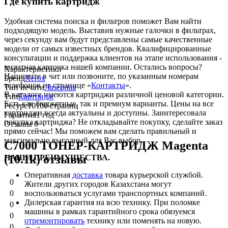
Где купить картридж
Удобная система поиска и фильтров поможет Вам найти
подходящую модель. Выставив нужные галочки в фильтрах,
через секунду вам будут представлены самые качественные
модели от самых известных брендов. Квалифицированные
консультации и поддержка клиентов на этапе использования -
визитная карточка нашей компании. Остались вопросы?
Характеристики
Напишите в чат или позвоните, по указанным номерам
Бренд
Xerox
телефонов на странице «
Контакты
».
Тип печати
Лазерная
В каталоге имеются картриджи различной ценовой категории.
Тип
Картридж
Есть как бюджетные, так и премиум варианты. Цены на все
Ресурс
10100 страниц
картриджи всегда актуальны и доступны. Заинтересовала
Гарантия
1 год
покупка картриджа? Не откладывайте покупку, сделайте заказ
Отзывы
0
прямо сейчас! Мы поможем вам сделать правильный и
максимально выгодный для Вас выбор.
C7000 ТОНЕР-КАРТРИДЖ Magenta
(10.1k) отзывы
НАШИ ПРЕИМУЩЕСТВА.
Оперативная
доставка
товара курьерской службой.
0
Жители других городов Казахстана могут
воспользоваться услугами транспортных компаний.
0
Дилерская гарантия на всю технику. При поломке
0
машины в рамках гарантийного срока обязуемся
0
отремонтировать
технику или поменять на новую.
0