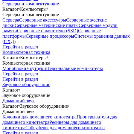
Серверы и комплектующие
Каталог
/
Компьютеры
/
Серверы и комплектующие
Сервера
Серверные аксессуары
Серверные жесткие
диски
Серверные материнские платы
Серверные модули
памяти
Серверные накопители (SSD)
Серверные
платформы
Серверные процессоры
Системы хранения данных
(СХД)
Перейти в раздел
Компьютерная техника
Каталог
/
Компьютеры
/
Компьютерная техника
Моноблоки
Ноутбуки
Персональные компьютеры
Перейти в раздел
Перейти в раздел
Звуковое оборудование
Каталог
/
Звуковое оборудование
Домашний звук
Каталог
/
Звуковое оборудование
/
Домашний звук
Колонки для домашнего кинотеатра
Проигрыватели для
домашнего кинотеатра
Ресиверы для домашнего
кинотеатра
Сабвуферы для домашнего кинотеатра
Перейти в раздел