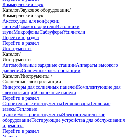
Коммерческий звук
Каталог
/
Звуковое оборудование
/
Коммерческий звук
Аксессуары для конференц
систем
Громкоговорители
Источники
звука
Микрофоны
Сабвуферы
Усилители
Перейти в раздел
Перейти в раздел
Инструменты
Каталог
/
Инструменты
Автомобильные зарядные станции
Аппараты высокого
давления
Солнечные электростанции
Каталог
/
Инструменты
/
Солнечные электростанции
Инверторы для солнечных панелей
Комплектующие для
электростанций
Солнечные панели
Перейти в раздел
Строительные инструменты
Тепловизоры
Тепловые
завесы
Тепловые
пушки
Электроинструменты
Электротехническое
оборудование
Тестирующие устройства для обслуживания
и ремонта
Перейти в раздел
Услуги