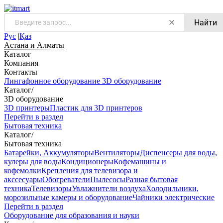
Найти
Рус
|
Қаз
Астана и Алматы
Каталог
Компания
Контакты
Лингафонное оборудование
3D оборудование
Каталог
/
3D оборудование
3D принтеры
Пластик для 3D принтеров
Перейти в раздел
Бытовая техника
Каталог
/
Бытовая техника
Батарейки, Аккумуляторы
Вентиляторы
Диспенсеры для воды,
кулеры для воды
Кондиционеры
Кофемашины и
кофемолки
Крепления для телевизора и
акссесуары
Обогреватели
Пылесосы
Разная бытовая
техника
Телевизоры
Увлажнители воздуха
Холодильники,
морозильные камеры и оборудование
Чайники электрические
Перейти в раздел
Оборудование для образования и науки