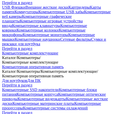
Перейти в раздел
USB Флешки
Внешние жесткие диски
Картридеры
Карты
памяти
Коммутаторы
Компьютерные USB хабы
Компьютерные
веб камеры
Компьютерные графические
планшеты
Компьютерные игровые устройства
ввода
Компьютерные клавиатуры
Компьютерные
коврики
Компьютерные колонки
Компьютерные
микрофоны
Компьютерные мониторы
Компьютерные
мышки
Компьютерные наушники
Сетевые фильтры
Сумки и
рюкзаки для ноутбука
Перейти в раздел
Компьютерные комплектующие
Каталог
/
Компьютеры
/
Компьютерные комплектующие
Компьютерная оперативная память
Каталог
/
Компьютеры
/
Компьютерные комплектующие
/
Компьютерная оперативная память
Для ноутбуков
Для ПК
Перейти в раздел
Компьютерные SSD накопители
Компьютерные блоки
питания
Компьютерные корпуса
Компьютерные оптические
приводы
Компьютерные видеокарты
Компьютерные жесткие
диски
Компьютерные материнские платы
Компьютерные
процессоры
Компьютерные системы охлаждений
Перейти в раздел