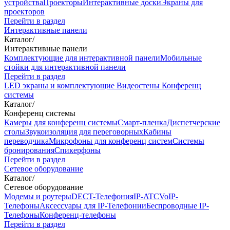
устройства
Проекторы
Интерактивные доски
Экраны для
проекторов
Перейти в раздел
Интерактивные панели
Каталог
/
Интерактивные панели
Комплектующие для интерактивной панели
Мобильные
стойки для интерактивной панели
Перейти в раздел
LED экраны и комплектующие
Видеостены
Конференц
системы
Каталог
/
Конференц системы
Камеры для конференц системы
Cмарт-пленка
Диспетчерские
столы
Звукоизоляция для переговорных
Кабины
переводчика
Микрофоны для конференц систем
Системы
бронирования
Спикерфоны
Перейти в раздел
Сетевое оборудование
Каталог
/
Сетевое оборудование
Модемы и роутеры
DECT-Телефония
IP-ATC
VoIP-
Телефоны
Аксессуары для IP-Телефонии
Беспроводные IP-
Телефоны
Конференц-телефоны
Перейти в раздел