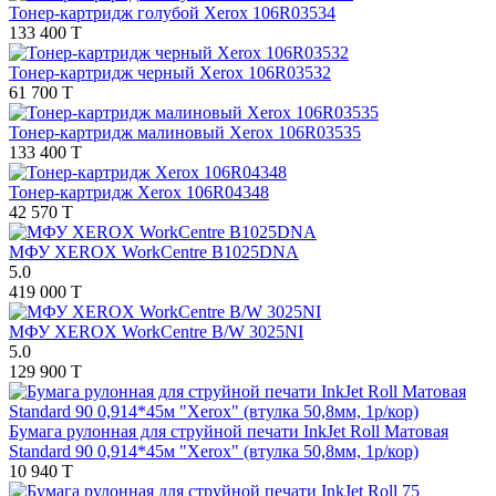
Тонер-картридж голубой Xerox 106R03534
133 400 T
Тонер-картридж черный Xerox 106R03532
61 700 T
Тонер-картридж малиновый Xerox 106R03535
133 400 T
Тонер-картридж Xerox 106R04348
42 570 T
МФУ XEROX WorkCentre B1025DNA
5.0
419 000 T
МФУ XEROX WorkCentre B/W 3025NI
5.0
129 900 T
Бумага рулонная для струйной печати InkJet Roll Матовая
Standard 90 0,914*45м "Xerox" (втулка 50,8мм, 1р/кор)
10 940 T