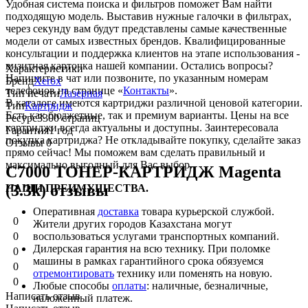
Удобная система поиска и фильтров поможет Вам найти
подходящую модель. Выставив нужные галочки в фильтрах,
через секунду вам будут представлены самые качественные
модели от самых известных брендов. Квалифицированные
консультации и поддержка клиентов на этапе использования -
визитная карточка нашей компании. Остались вопросы?
Характеристики
Напишите в чат или позвоните, по указанным номерам
Бренд
Xerox
телефонов на странице «
Контакты
».
Тип печати
Лазерная
В каталоге имеются картриджи различной ценовой категории.
Тип
Картридж
Есть как бюджетные, так и премиум варианты. Цены на все
Ресурс
3300 страниц
картриджи всегда актуальны и доступны. Заинтересовала
Гарантия
1 год
покупка картриджа? Не откладывайте покупку, сделайте заказ
Отзывы
0
прямо сейчас! Мы поможем вам сделать правильный и
максимально выгодный для Вас выбор.
C7000 ТОНЕР-КАРТРИДЖ Magenta
(3.3k) отзывы
НАШИ ПРЕИМУЩЕСТВА.
Оперативная
доставка
товара курьерской службой.
0
Жители других городов Казахстана могут
воспользоваться услугами транспортных компаний.
0
Дилерская гарантия на всю технику. При поломке
0
машины в рамках гарантийного срока обязуемся
0
отремонтировать
технику или поменять на новую.
0
Любые способы
оплаты
: наличные, безналичные,
Написать отзыв
наложенный платеж.