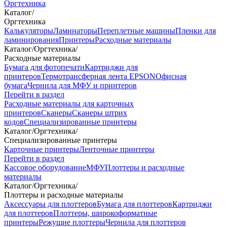
Оргтехника
Каталог
/
Оргтехника
Калькуляторы
Ламинаторы
Переплетные машины
Пленки для
ламинирования
Принтеры
Расходные материалы
Каталог
/
Оргтехника
/
Расходные материалы
Бумага для фотопечати
Картриджи для
принтеров
Термотрансферная лента EPSON
Офисная
бумага
Чернила для МФУ и принтеров
Перейти в раздел
Расходные материалы для карточных
принтеров
Сканеры
Сканеры штрих
кодов
Специализированные принтеры
Каталог
/
Оргтехника
/
Специализированные принтеры
Карточные принтеры
Ленточные принтеры
Перейти в раздел
Кассовое оборудование
МФУ
Плоттеры и расходные
материалы
Каталог
/
Оргтехника
/
Плоттеры и расходные материалы
Аксессуары для плоттеров
Бумага для плоттеров
Картриджи
для плоттеров
Плоттеры, широкоформатные
принтеры
Режущие плоттеры
Чернила для плоттеров