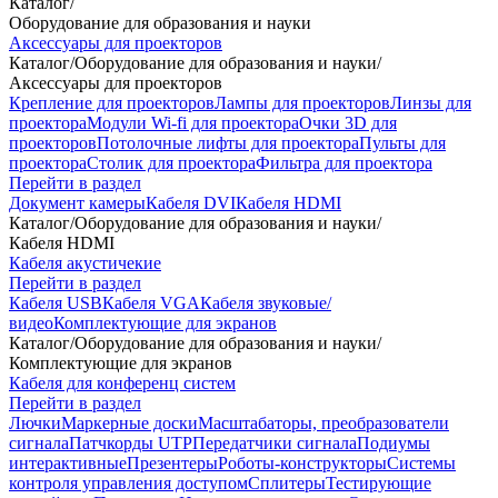
Каталог
/
Оборудование для образования и науки
Аксессуары для проекторов
Каталог
/
Оборудование для образования и науки
/
Аксессуары для проекторов
Крепление для проекторов
Лампы для проекторов
Линзы для
проектора
Модули Wi-fi для проектора
Очки 3D для
проекторов
Потолочные лифты для проектора
Пульты для
проектора
Столик для проектора
Фильтра для проектора
Перейти в раздел
Документ камеры
Кабеля DVI
Кабеля HDMI
Каталог
/
Оборудование для образования и науки
/
Кабеля HDMI
Кабеля акустичекие
Перейти в раздел
Кабеля USB
Кабеля VGA
Кабеля звуковые/
видео
Комплектующие для экранов
Каталог
/
Оборудование для образования и науки
/
Комплектующие для экранов
Кабеля для конференц систем
Перейти в раздел
Лючки
Маркерные доски
Масштабаторы, преобразователи
сигнала
Патчкорды UTP
Передатчики сигнала
Подиумы
интерактивные
Презентеры
Роботы-конструкторы
Системы
контроля управления доступом
Сплитеры
Тестирующие