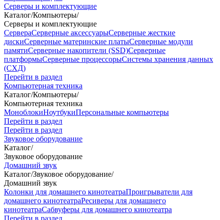
Серверы и комплектующие
Каталог
/
Компьютеры
/
Серверы и комплектующие
Сервера
Серверные аксессуары
Серверные жесткие
диски
Серверные материнские платы
Серверные модули
памяти
Серверные накопители (SSD)
Серверные
платформы
Серверные процессоры
Системы хранения данных
(СХД)
Перейти в раздел
Компьютерная техника
Каталог
/
Компьютеры
/
Компьютерная техника
Моноблоки
Ноутбуки
Персональные компьютеры
Перейти в раздел
Перейти в раздел
Звуковое оборудование
Каталог
/
Звуковое оборудование
Домашний звук
Каталог
/
Звуковое оборудование
/
Домашний звук
Колонки для домашнего кинотеатра
Проигрыватели для
домашнего кинотеатра
Ресиверы для домашнего
кинотеатра
Сабвуферы для домашнего кинотеатра
Перейти в раздел