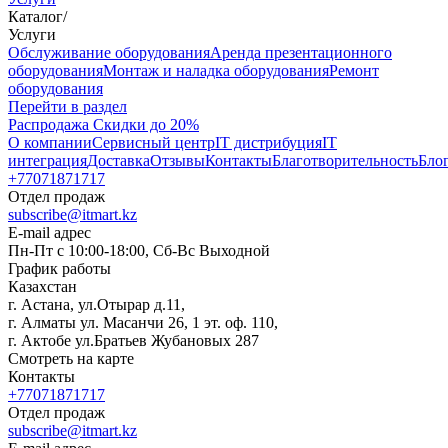
Каталог
/
Услуги
Oбслуживание оборудования
Аренда презентационного
оборудования
Монтаж и наладка оборудования
Ремонт
оборудования
Перейти в раздел
Распродажа
Скидки до 20%
О компании
Сервисный центр
IT дистрибуция
IT
интеграция
Доставка
Отзывы
Контакты
Благотворительность
Бло
+77071871717
Отдел продаж
subscribe@itmart.kz
E-mail адрес
Пн-Пт с 10:00-18:00, Сб-Вс Выходной
График работы
Казахстан
г. Астана, ул.Отырар д.11,
г. Алматы ул. Масанчи 26, 1 эт. оф. 110,
г. Актобе ул.Братьев Жубановых 287
Смотреть на карте
Контакты
+77071871717
Отдел продаж
subscribe@itmart.kz