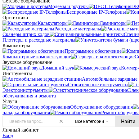
Сетевое оборудование
Модемы и роутеры
DE
Беспроводные IP-Телефоны
Оргтехника
Калькуляторы
Ламинаторы
Расходные материалы
Сканеры штрих кодов
Специ
Плоттеры и расходные материалы
Компьютеры
Программное обеспечение
Компьютерные комплектующие
С
Звуковое оборудование
Домашний звук
Коммерч
Инструменты
Автомобильные зарядные 
Строительные инструменты
Электроинструменты
Элек
обслуживания и ремонта
Услуги
Oбслуживание оборудования
наладка оборудования
Ремонт оборудов
Найти
Все категории
Личный кабинет
Вход