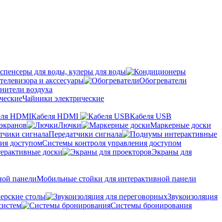
спенсеры для воды, кулеры для воды
телевизора и акссесуары
Обогреватели
нители воздуха
Чайники электрические
Кабеля HDMI
Кабеля USB
экранов
Лючки
Маркерные доски
Передатчики сигнала
Системы контроля управления доступом
ерактивные доски
Экраны для
Мобильные стойки для интерактивной панели
ерские столы
Звукоизоляция
систем
Системы бронирования