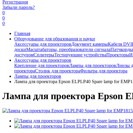
Регистрация
Забыли пароль?
0
0
0
Главная
Оборудование для образования и науки
Аксессуары для проекторов
Документ камеры
Кабеля DVI
доски
Масштабаторы, преобразователи сигнала
Патчкорд
доступом
Сплитеры
Тестирующие устройства
Проекторы
И
Аксессуары для проекторов
Крепление для проекторов
Лампы для проекторов
Линзы д
проектора
Столик для проектора
Фильтра для проектора
Лампы для проекторов
Лампа для проектора Epson ELPLP40 Spare lamp for EMP
Лампа для проектора Epson E