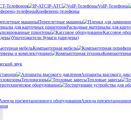
CT-Телефония
IP-ATC
VoIP-Телефоны
Конференц-телефоны
Переплетные машины
Расходные материалы для карт
ализированные принтеры
Кассовое обо
Уничтожители бумаги (шредеры)
Компьютерная мебель
ерверы и комплектующие
Компьютерная
еский звук
станции
Аппараты высокого дав
Тепловизоры
Тепловые завесы
тротехническое оборудование
Аренда презентационно
ания