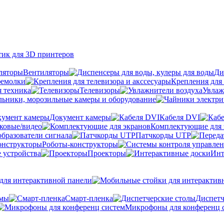
тик для 3D принтеров
Вентиляторы
Ди
фемолки
Крепления для 
я техника
Телевизоры
Увлаж
ьники, морозильные камеры и оборудование
Документ камеры
Кабеля DVI
уковые/видео
Комплектующие для 
бразователи сигнала
Патчкорды UTP
Роботы-конструкторы
 устройства
Проекторы
Инт
ля интерактивной панели
емы
Cмарт-пленка
Диспетч
Микрофоны для конференц 