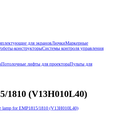
мплектующие для экранов
Лючки
Маркерные
Роботы-конструкторы
Системы контроля управления
в
Потолочные лифты для проектора
Пульты для
5/1810 (V13H010L40)