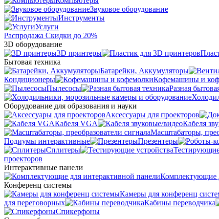
Компьютеры
Звуковое оборудование
Инструменты
Услуги
Распродажа
Скидки до 20%
3D оборудование
3D принтеры
Плас
Бытовая техника
Батарейки, Аккумуляторы
Кондиционеры
Кофемашины и ко
Пылесосы
Разная бытова
Холодил
Оборудование для образования и науки
Аксессуары для проекторов
Кабеля VGA
Кабеля зв
Масштабаторы, прео
Подиумы интерактивные
Презентеры
Сплитеры
Тестирующие
проекторов
Интерактивные панели
Комплектующие д
Конференц системы
Камеры для конференц сист
для переговорных
Кабины переводчика
Спикерфоны