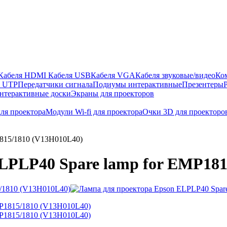
Кабеля HDMI
Кабеля USB
Кабеля VGA
Кабеля звуковые/видео
Ко
ы UTP
Передатчики сигнала
Подиумы интерактивные
Презентеры
нтерактивные доски
Экраны для проекторов
ля проектора
Модули Wi-fi для проектора
Очки 3D для проекторо
1815/1810 (V13H010L40)
LPLP40 Spare lamp for EMP181