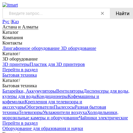
Найти
Рус
|
Қаз
Астана и Алматы
Каталог
Компания
Контакты
Лингафонное оборудование
3D оборудование
Каталог
/
3D оборудование
3D принтеры
Пластик для 3D принтеров
Перейти в раздел
Бытовая техника
Каталог
/
Бытовая техника
Батарейки, Аккумуляторы
Вентиляторы
Диспенсеры для воды,
кулеры для воды
Кондиционеры
Кофемашины и
кофемолки
Крепления для телевизора и
акссесуары
Обогреватели
Пылесосы
Разная бытовая
техника
Телевизоры
Увлажнители воздуха
Холодильники,
морозильные камеры и оборудование
Чайники электрические
Перейти в раздел
Оборудование для образования и науки