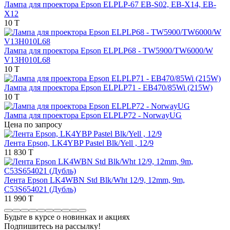
Лампа для проектора Epson ELPLP-67 EB-S02, EB-X14, EB-
Х12
10 T
Лампа для проектора Epson ELPLP68 - TW5900/TW6000/W
V13H010L68
10 T
Лампа для проектора Epson ELPLP71 - EB470/85Wi (215W)
10 T
Лампа для проектора Epson ELPLP72 - NorwayUG
Цена по запросу
Лента Epson, LK4YBP Pastel Blk/Yell , 12/9
11 830 T
Лента Epson LK4WBN Std Blk/Wht 12/9, 12mm, 9m,
C53S654021 (Дубль)
11 990 T
Будьте в курсе о новинках и акциях
Подпишитесь на рассылкy!