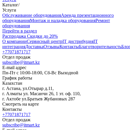
Каталог
/
Услуги
Oбслуживание оборудования
Аренда презентационного
оборудования
Монтаж и наладка оборудования
Ремонт
оборудования
Перейти в раздел
Распродажа
Скидки до 20%
О компании
Сервисный центр
IT дистрибуция
IT
интеграция
Доставка
Отзывы
Контакты
Благотворительность
Бло
+77071871717
Отдел продаж
subscribe@itmart.kz
E-mail адрес
Пн-Пт с 10:00-18:00, Сб-Вс Выходной
График работы
Казахстан
г. Астана, ул.Отырар д.11,
г. Алматы ул. Масанчи 26, 1 эт. оф. 110,
г. Актобе ул.Братьев Жубановых 287
Смотреть на карте
Контакты
+77071871717
Отдел продаж
subscribe@itmart.kz