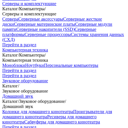
Серверы и комплектующие
Каталог
/
Компьютеры
/
Серверы и комплектующие
Сервера
Серверные аксессуары
Серверные жесткие
диски
Серверные материнские платы
Серверные модули
памяти
Серверные накопители (SSD)
Серверные
платформы
Серверные процессоры
Системы хранения данных
(СХД)
Перейти в раздел
Компьютерная техника
Каталог
/
Компьютеры
/
Компьютерная техника
Моноблоки
Ноутбуки
Персональные компьютеры
Перейти в раздел
Перейти в раздел
Звуковое оборудование
Каталог
/
Звуковое оборудование
Домашний звук
Каталог
/
Звуковое оборудование
/
Домашний звук
Колонки для домашнего кинотеатра
Проигрыватели для
домашнего кинотеатра
Ресиверы для домашнего
кинотеатра
Сабвуферы для домашнего кинотеатра
Перейти в раздел