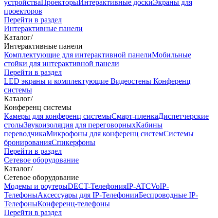
устройства
Проекторы
Интерактивные доски
Экраны для
проекторов
Перейти в раздел
Интерактивные панели
Каталог
/
Интерактивные панели
Комплектующие для интерактивной панели
Мобильные
стойки для интерактивной панели
Перейти в раздел
LED экраны и комплектующие
Видеостены
Конференц
системы
Каталог
/
Конференц системы
Камеры для конференц системы
Cмарт-пленка
Диспетчерские
столы
Звукоизоляция для переговорных
Кабины
переводчика
Микрофоны для конференц систем
Системы
бронирования
Спикерфоны
Перейти в раздел
Сетевое оборудование
Каталог
/
Сетевое оборудование
Модемы и роутеры
DECT-Телефония
IP-ATC
VoIP-
Телефоны
Аксессуары для IP-Телефонии
Беспроводные IP-
Телефоны
Конференц-телефоны
Перейти в раздел