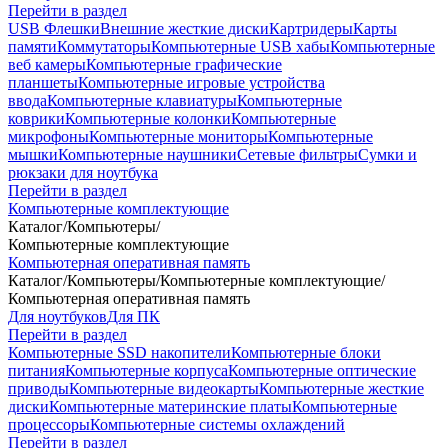
Перейти в раздел
USB Флешки
Внешние жесткие диски
Картридеры
Карты
памяти
Коммутаторы
Компьютерные USB хабы
Компьютерные
веб камеры
Компьютерные графические
планшеты
Компьютерные игровые устройства
ввода
Компьютерные клавиатуры
Компьютерные
коврики
Компьютерные колонки
Компьютерные
микрофоны
Компьютерные мониторы
Компьютерные
мышки
Компьютерные наушники
Сетевые фильтры
Сумки и
рюкзаки для ноутбука
Перейти в раздел
Компьютерные комплектующие
Каталог
/
Компьютеры
/
Компьютерные комплектующие
Компьютерная оперативная память
Каталог
/
Компьютеры
/
Компьютерные комплектующие
/
Компьютерная оперативная память
Для ноутбуков
Для ПК
Перейти в раздел
Компьютерные SSD накопители
Компьютерные блоки
питания
Компьютерные корпуса
Компьютерные оптические
приводы
Компьютерные видеокарты
Компьютерные жесткие
диски
Компьютерные материнские платы
Компьютерные
процессоры
Компьютерные системы охлаждений
Перейти в раздел