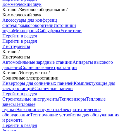
Коммерческий звук
Каталог
/
Звуковое оборудование
/
Коммерческий звук
Аксессуары для конференц
систем
Громкоговорители
Источники
звука
Микрофоны
Сабвуферы
Усилители
Перейти в раздел
Перейти в раздел
Инструменты
Каталог
/
Инструменты
Автомобильные зарядные станции
Аппараты высокого
давления
Солнечные электростанции
Каталог
/
Инструменты
/
Солнечные электростанции
Инверторы для солнечных панелей
Комплектующие для
электростанций
Солнечные панели
Перейти в раздел
Строительные инструменты
Тепловизоры
Тепловые
завесы
Тепловые
пушки
Электроинструменты
Электротехническое
оборудование
Тестирующие устройства для обслуживания
и ремонта
Перейти в раздел
Услуги