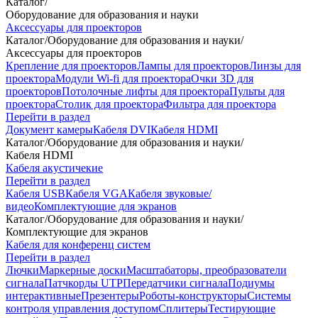
Каталог
/
Оборудование для образования и науки
Аксессуары для проекторов
Каталог
/
Оборудование для образования и науки
/
Аксессуары для проекторов
Крепление для проекторов
Лампы для проекторов
Линзы для
проектора
Модули Wi-fi для проектора
Очки 3D для
проекторов
Потолочные лифты для проектора
Пульты для
проектора
Столик для проектора
Фильтра для проектора
Перейти в раздел
Документ камеры
Кабеля DVI
Кабеля HDMI
Каталог
/
Оборудование для образования и науки
/
Кабеля HDMI
Кабеля акустичекие
Перейти в раздел
Кабеля USB
Кабеля VGA
Кабеля звуковые/
видео
Комплектующие для экранов
Каталог
/
Оборудование для образования и науки
/
Комплектующие для экранов
Кабеля для конференц систем
Перейти в раздел
Лючки
Маркерные доски
Масштабаторы, преобразователи
сигнала
Патчкорды UTP
Передатчики сигнала
Подиумы
интерактивные
Презентеры
Роботы-конструкторы
Системы
контроля управления доступом
Сплитеры
Тестирующие