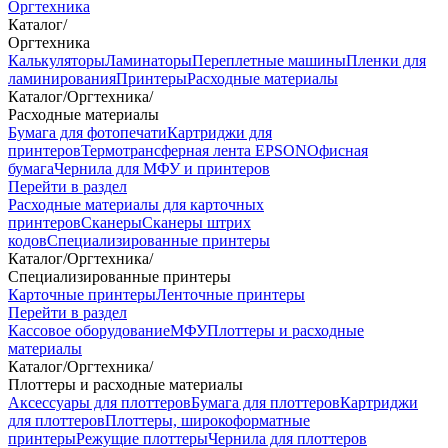
Оргтехника
Каталог
/
Оргтехника
Калькуляторы
Ламинаторы
Переплетные машины
Пленки для
ламинирования
Принтеры
Расходные материалы
Каталог
/
Оргтехника
/
Расходные материалы
Бумага для фотопечати
Картриджи для
принтеров
Термотрансферная лента EPSON
Офисная
бумага
Чернила для МФУ и принтеров
Перейти в раздел
Расходные материалы для карточных
принтеров
Сканеры
Сканеры штрих
кодов
Специализированные принтеры
Каталог
/
Оргтехника
/
Специализированные принтеры
Карточные принтеры
Ленточные принтеры
Перейти в раздел
Кассовое оборудование
МФУ
Плоттеры и расходные
материалы
Каталог
/
Оргтехника
/
Плоттеры и расходные материалы
Аксессуары для плоттеров
Бумага для плоттеров
Картриджи
для плоттеров
Плоттеры, широкоформатные
принтеры
Режущие плоттеры
Чернила для плоттеров