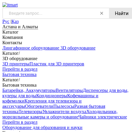
Найти
Рус
|
Қаз
Астана и Алматы
Каталог
Компания
Контакты
Лингафонное оборудование
3D оборудование
Каталог
/
3D оборудование
3D принтеры
Пластик для 3D принтеров
Перейти в раздел
Бытовая техника
Каталог
/
Бытовая техника
Батарейки, Аккумуляторы
Вентиляторы
Диспенсеры для воды,
кулеры для воды
Кондиционеры
Кофемашины и
кофемолки
Крепления для телевизора и
акссесуары
Обогреватели
Пылесосы
Разная бытовая
техника
Телевизоры
Увлажнители воздуха
Холодильники,
морозильные камеры и оборудование
Чайники электрические
Перейти в раздел
Оборудование для образования и науки