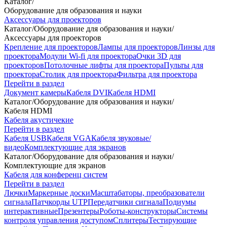
Каталог
/
Оборудование для образования и науки
Аксессуары для проекторов
Каталог
/
Оборудование для образования и науки
/
Аксессуары для проекторов
Крепление для проекторов
Лампы для проекторов
Линзы для
проектора
Модули Wi-fi для проектора
Очки 3D для
проекторов
Потолочные лифты для проектора
Пульты для
проектора
Столик для проектора
Фильтра для проектора
Перейти в раздел
Документ камеры
Кабеля DVI
Кабеля HDMI
Каталог
/
Оборудование для образования и науки
/
Кабеля HDMI
Кабеля акустичекие
Перейти в раздел
Кабеля USB
Кабеля VGA
Кабеля звуковые/
видео
Комплектующие для экранов
Каталог
/
Оборудование для образования и науки
/
Комплектующие для экранов
Кабеля для конференц систем
Перейти в раздел
Лючки
Маркерные доски
Масштабаторы, преобразователи
сигнала
Патчкорды UTP
Передатчики сигнала
Подиумы
интерактивные
Презентеры
Роботы-конструкторы
Системы
контроля управления доступом
Сплитеры
Тестирующие