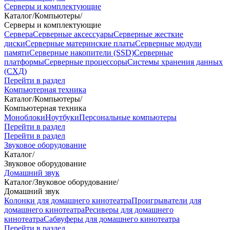
Серверы и комплектующие
Каталог
/
Компьютеры
/
Серверы и комплектующие
Сервера
Серверные аксессуары
Серверные жесткие
диски
Серверные материнские платы
Серверные модули
памяти
Серверные накопители (SSD)
Серверные
платформы
Серверные процессоры
Системы хранения данных
(СХД)
Перейти в раздел
Компьютерная техника
Каталог
/
Компьютеры
/
Компьютерная техника
Моноблоки
Ноутбуки
Персональные компьютеры
Перейти в раздел
Перейти в раздел
Звуковое оборудование
Каталог
/
Звуковое оборудование
Домашний звук
Каталог
/
Звуковое оборудование
/
Домашний звук
Колонки для домашнего кинотеатра
Проигрыватели для
домашнего кинотеатра
Ресиверы для домашнего
кинотеатра
Сабвуферы для домашнего кинотеатра
Перейти в раздел