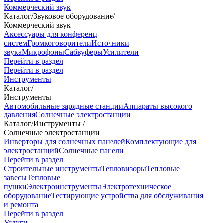
Коммерческий звук
Каталог
/
Звуковое оборудование
/
Коммерческий звук
Аксессуары для конференц
систем
Громкоговорители
Источники
звука
Микрофоны
Сабвуферы
Усилители
Перейти в раздел
Перейти в раздел
Инструменты
Каталог
/
Инструменты
Автомобильные зарядные станции
Аппараты высокого
давления
Солнечные электростанции
Каталог
/
Инструменты
/
Солнечные электростанции
Инверторы для солнечных панелей
Комплектующие для
электростанций
Солнечные панели
Перейти в раздел
Строительные инструменты
Тепловизоры
Тепловые
завесы
Тепловые
пушки
Электроинструменты
Электротехническое
оборудование
Тестирующие устройства для обслуживания
и ремонта
Перейти в раздел
Услуги