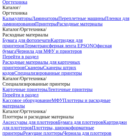
Оргтехника
Каталог
/
Оргтехника
Калькуляторы
Ламинаторы
Переплетные машины
Пленки для
ламинирования
Принтеры
Расходные материалы
Каталог
/
Оргтехника
/
Расходные материалы
Бумага для фотопечати
Картриджи для
принтеров
Термотрансферная лента EPSON
Офисная
бумага
Чернила для МФУ и принтеров
Перейти в раздел
Расходные материалы для карточных
принтеров
Сканеры
Сканеры штрих
кодов
Специализированные принтеры
Каталог
/
Оргтехника
/
Специализированные принтеры
Карточные принтеры
Ленточные принтеры
Перейти в раздел
Кассовое оборудование
МФУ
Плоттеры и расходные
материалы
Каталог
/
Оргтехника
/
Плоттеры и расходные материалы
Аксессуары для плоттеров
Бумага для плоттеров
Картриджи
для плоттеров
Плоттеры, широкоформатные
принтеры
Режущие плоттеры
Чернила для плоттеров