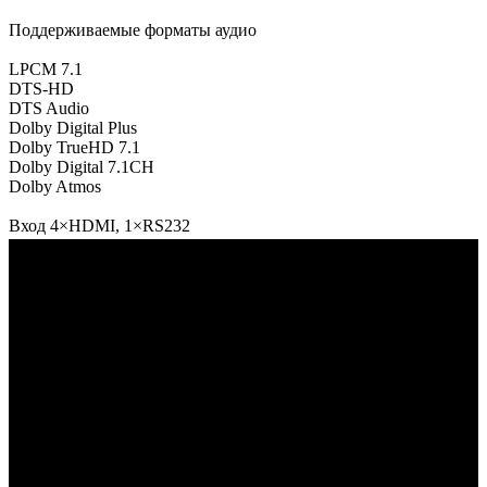
Поддерживаемые форматы аудио
LPCM 7.1
DTS-HD
DTS Audio
Dolby Digital Plus
Dolby TrueHD 7.1
Dolby Digital 7.1CH
Dolby Atmos
Вход 4×HDMI, 1×RS232
Выход 4×HDMI
Управление Локальное: кнопки переключения каналов /
Удаленное: ИК, RS232
Рабочая температура −20..60 °C
Источник питания DC 5 В, 1 A
Потребляемая мощность <4 Вт