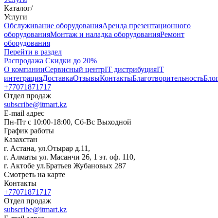
Каталог
/
Услуги
Oбслуживание оборудования
Аренда презентационного
оборудования
Монтаж и наладка оборудования
Ремонт
оборудования
Перейти в раздел
Распродажа
Скидки до 20%
О компании
Сервисный центр
IT дистрибуция
IT
интеграция
Доставка
Отзывы
Контакты
Благотворительность
Бло
+77071871717
Отдел продаж
subscribe@itmart.kz
E-mail адрес
Пн-Пт с 10:00-18:00, Сб-Вс Выходной
График работы
Казахстан
г. Астана, ул.Отырар д.11,
г. Алматы ул. Масанчи 26, 1 эт. оф. 110,
г. Актобе ул.Братьев Жубановых 287
Смотреть на карте
Контакты
+77071871717
Отдел продаж
subscribe@itmart.kz