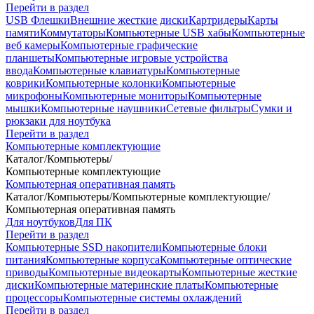
Перейти в раздел
USB Флешки
Внешние жесткие диски
Картридеры
Карты
памяти
Коммутаторы
Компьютерные USB хабы
Компьютерные
веб камеры
Компьютерные графические
планшеты
Компьютерные игровые устройства
ввода
Компьютерные клавиатуры
Компьютерные
коврики
Компьютерные колонки
Компьютерные
микрофоны
Компьютерные мониторы
Компьютерные
мышки
Компьютерные наушники
Сетевые фильтры
Сумки и
рюкзаки для ноутбука
Перейти в раздел
Компьютерные комплектующие
Каталог
/
Компьютеры
/
Компьютерные комплектующие
Компьютерная оперативная память
Каталог
/
Компьютеры
/
Компьютерные комплектующие
/
Компьютерная оперативная память
Для ноутбуков
Для ПК
Перейти в раздел
Компьютерные SSD накопители
Компьютерные блоки
питания
Компьютерные корпуса
Компьютерные оптические
приводы
Компьютерные видеокарты
Компьютерные жесткие
диски
Компьютерные материнские платы
Компьютерные
процессоры
Компьютерные системы охлаждений
Перейти в раздел