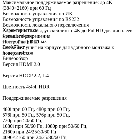
Максимальное поддерживаемое разрешение: до 4K
(3840×2160) при 60 Гц
Возможность управления по ИК
Возможность управления по RS232
Возможность локального переключения
Характеристики
Автоматический даунскейлинг с 4К до FullHD для дисплеев
Бренд
Lenkeng
меньшего рахрешения
Объем (литр)
0.01 м3
Настройка EDID
Вес
0.73 кг
Съемные "уши" на корпусе для удобного монтажа к
Гарантия
1 год
поверхностям
Видеообзор
Версия HDMI 2.0
Версия HDCP 2.2, 1.4
Цветность 4:4:4, HDR
Поддерживаемые разрешения
480i при 60 Гц, 480p при 60 Гц,
576i при 50 Гц, 576p при 50 Гц,
720p при 50/60 Гц,
1080i при 50/60 Гц, 1080p при 50/60 Гц,
2160p при 24/25/30/60 Гц
4096×2160 при 24/25/30/60 Гц