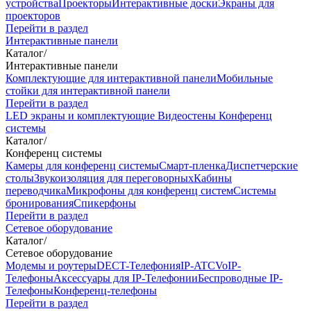
устройства
Проекторы
Интерактивные доски
Экраны для
проекторов
Перейти в раздел
Интерактивные панели
Каталог
/
Интерактивные панели
Комплектующие для интерактивной панели
Мобильные
стойки для интерактивной панели
Перейти в раздел
LED экраны и комплектующие
Видеостены
Конференц
системы
Каталог
/
Конференц системы
Камеры для конференц системы
Cмарт-пленка
Диспетчерские
столы
Звукоизоляция для переговорных
Кабины
переводчика
Микрофоны для конференц систем
Системы
бронирования
Спикерфоны
Перейти в раздел
Сетевое оборудование
Каталог
/
Сетевое оборудование
Модемы и роутеры
DECT-Телефония
IP-ATC
VoIP-
Телефоны
Аксессуары для IP-Телефонии
Беспроводные IP-
Телефоны
Конференц-телефоны
Перейти в раздел